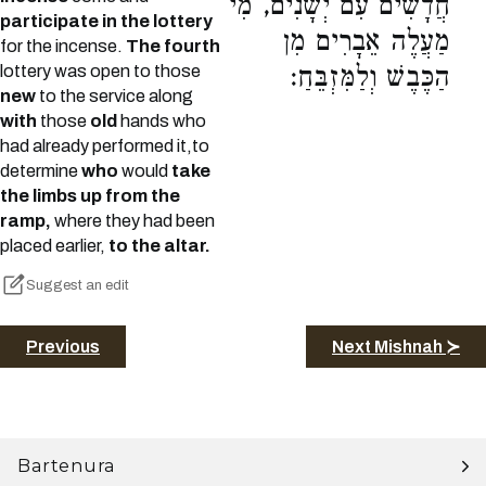
חֲדָשִׁים עִם יְשָׁנִים, מִי
participate in the lottery
מַעֲלֶה אֵבָרִים מִן
for the incense.
The fourth
lottery was open to those
הַכֶּבֶשׁ וְלַמִּזְבֵּחַ:
new
to the service along
with
those
old
hands who
had already performed it,to
determine
who
would
take
the limbs up from the
ramp,
where they had been
placed earlier,
to the altar.
Suggest an edit
Previous
Next Mishnah ≻
Bartenura