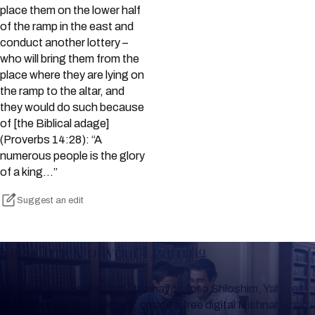
place them on the lower half
of the ramp in the east and
conduct another lottery –
who will bring them from the
place where they are lying on
the ramp to the altar, and
they would do such because
of [the Biblical adage]
(Proverbs 14:28): “A
numerous people is the glory
of a king…”
Suggest an edit
Keep Track of your Learning
Whether you are learning Mishnayos for a Shloshim, Yahrzeit
or for your own knowledge, create a free digital Mishnah chart