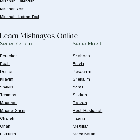
Mishnah Calendar
Mishnah Yomi
Mishnah Hadran Text
Learn Mishnayos Online
Seder Zeraim
Seder Moed
Berachos
Shabbos
Peah
Eruvin
Demai
Pesachim
Kilayim
Shekalim
Sheviis
Yoma
Terumos
Sukkah
Maasros
Beitzah
Maaser Sheni
Rosh Hashanah
Challah
Taanis
Orlah
Megillah
Bikkurim
Moed Katan