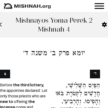
Mishnayos Yoma Perek 2
Mishnah 4
יומא פרק ב׳ משנה ד׳
ד׳
4
הַפַּיִס הַשְּׁלִישִׁי,
Before
the third lottery,
the appointee declared: Let
חֲדָשִׁים לַקְּטֹרֶת בֹּאוּ
only those priests who are
וְהָפִיסוּ. וְהָרְבִיעִי,
new to
offering
the
incense
come and