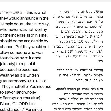
חדשים לקטורת.
כך היו מכריזין
חדשים לקטורת – this is what
בעזרה. כלומר מי שלא זכה בקטורת
they would announce in the
כל ימיו יבא ויפיס. ולא היה מניחין
Temple court, that is to say,
למי שזכה בה פעם אחת לשנות בה,
whomever was not worthy
מפני שמעשרת, דכתיב (דברים
of the incense all of his life,
ל״ג:י׳) ישימו קטורה באפך וכו׳ ברך
should come and decide by
ה׳ חילו. ולפי שכל כהן המקטיר
קטורת היה מתעשר ומתברך בשבילה
chance. But they would not
לפיכך לא היו מניחין לשנות בה אדם,
allow someone who was
כדי שיהיו הכל מתעשרים ומתברכים
found worthy of it once
בה:
[already] to repeat it,
because he becomes
חדשים גם ישנים.
מי שזכה בפייס
wealthy as it is written
פעמים אחרות, ומי שלא זכה בו
מעולם, בואו והפיסו:
(Deuteronomy 33:10-11):
“They shall offer You incense
מי מעלה אברים מן הכבש למזבח.
to savor [and whole-
כשהיו מוליכין האברים מבית
offerings on Your altar].
המטבחים לא היו מוליכים אותם
Bless, O LORD, his
למזבח אלא נותנים אותם מחצי כבש
ולמטה במזרח ומפיסין פייס אחר מי
substance…” For since