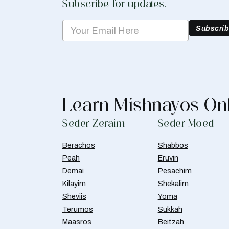
Subscribe for updates.
Subscri
Learn Mishnayos On
Seder Zeraim
Seder Moed
Berachos
Shabbos
Peah
Eruvin
Demai
Pesachim
Kilayim
Shekalim
Sheviis
Yoma
Terumos
Sukkah
Maasros
Beitzah