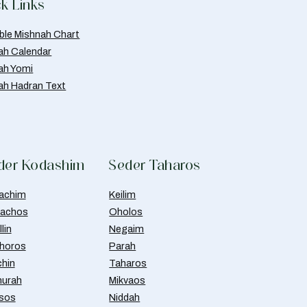
k Links
able Mishnah Chart
ah Calendar
ah Yomi
ah Hadran Text
der Kodashim
Seder Taharos
achim
Keilim
achos
Oholos
lin
Negaim
horos
Parah
chin
Taharos
urah
Mikvaos
isos
Niddah