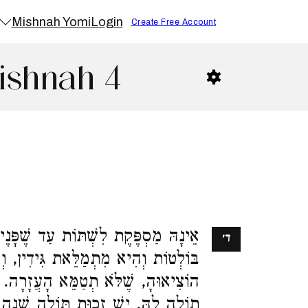
Mishnah Yomi
Login
Create Free Account
ishnah 4
אֵינָהּ מַסְפֶּקֶת לִשְׁתּוֹת עַד שֶׁפָּנֶי
ד׳
בּוֹלְטוֹת וְהִיא מִתְמַלֵּאת גִּידִין, ו
הוֹצִיאוּהָ, שֶׁלֹּא תְטַמֵּא הָעֲזָרָה.
תוֹלָה לָהּ. יֵשׁ זְכוּת תּוֹלָה שָׁנָה