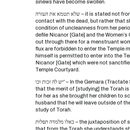
sinews have become swollen.
שלא תטמא את העזרה – it is stated not from defilement from
contact with the dead, but rather that 
condition of uncleanness from her peri
defile Nicanor [Gate] and the Women’s
out through there for a menstruant w
flux are forbidden to enter the Temple 
himself is permitted to enter into the T
Nicanor [Gate] which were not sanctifie
Temple Courtyard.
יש לה זכות וכו' – In the Gemara (Tractate Sotah 21a) it explains
that the merit of [studying] the Torah i
for her as she brought her children to s
husband that he will leave outside of th
study of Torah.
כאלו מלמדה תפלות – the juxtaposition of sexual connection of men
that from the Torah she understands 