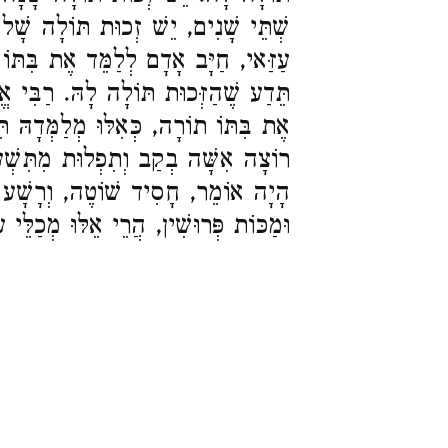
שְׁתֵּי שָׁנִים, יֵשׁ זְכוּת תּוֹלָה שָׁל
עַזַּאי, חַיָּב אָדָם לְלַמֵּד אֶת בִּתּו,
תֵּדַע שֶׁהַזְּכוּת תּוֹלָה לָהּ. רַבִּי א
אֶת בִּתּוֹ תוֹרָה, כְּאִלּוּ מְלַמְּדָהּ ת,
רוֹצָה אִשָּׁה בְקַב וְתִפְלוּת מִתִּשְׁע
הָיָה אוֹמֵר, חָסִיד שׁוֹטֶה, וְרָשָׁע ,
וּמַכּוֹת פְּרוּשִׁין, הֲרֵי אֵלּוּ מְכַלֵּי: