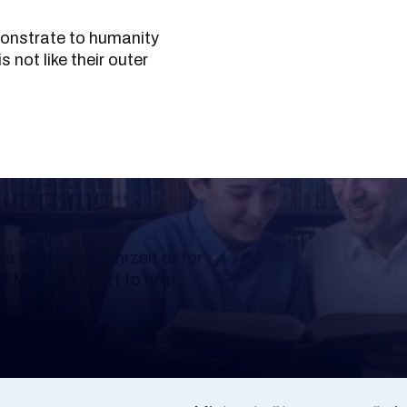
s not like their outer
Learning
a Shloshim, Yahrzeit or for
al Mishnah chart to help