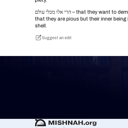
piety.
הרי אלו מכלי עולם – that they want to demonstrate to humanity
that they are pious but their inner being i
shell.
Suggest an edit
Keep Track of your 
Whether you are learning Mishnayos for 
your own knowledge, create a free digit
you keep track of your learning.
Create Mishnah Chart