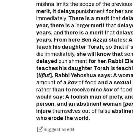
mishna limits the scope of the previou
merit, it delays
punishment
for her
and
immediately.
There is a merit
that
del
year, there is
a larger
merit
that
delay
years,
and
there is a merit
that
delay
years. From here Ben Azzai states: A 
teach his daughter Torah,
so
that if 
die immediately,
she will know that
so
delayed
punishment
for her. Rabbi E
teaches his daughter Torah is teach
[
tiflut
].
Rabbi Yehoshua says: A woma
amount of
a
kav
of food
and a sexual 
rather
than
to receive
nine
kav
of food
would say: A foolish man of piety, a
person, and an abstinent woman [
pe
injure
themselves out of false
abstine
who erode the world.
Suggest an edit