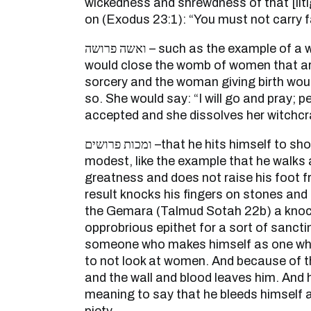
wickedness and shrewdness of that [lit
on (Exodus 23:1): “You must not carry f
ואשה פרושה – such as the example of a woman sorcerer who
would close the womb of women that are
sorcery and the woman giving birth woul
so. She would say: “I will go and pray; p
accepted and she dissolves her witchcra
ומכות פרושים –that he hits himself to show that he is humble and
modest, like the example that he walks a
greatness and does not raise his foot 
result knocks his fingers on stones and h
the Gemara (Talmud Sotah 22b) a knoc
opprobrious epithet for a sort of sanct
someone who makes himself as one who
to not look at women. And because of th
and the wall and blood leaves him. And h
meaning to say that he bleeds himself as