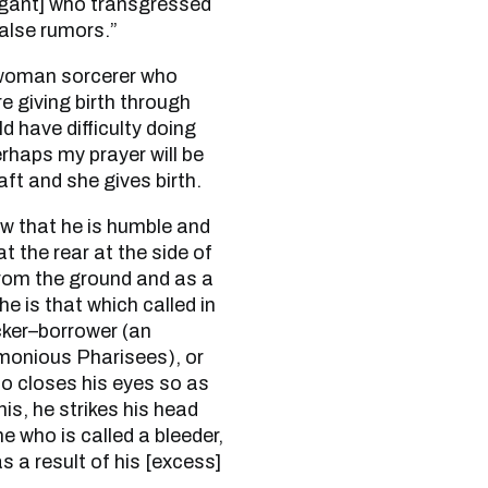
igant] who transgressed
alse rumors.”
 giving birth through
d have difficulty doing
erhaps my prayer will be
ft and she gives birth.
t the rear at the side of
from the ground and as a
e is that which called in
ker–borrower (an
imonious Pharisees), or
 closes his eyes so as
is, he strikes his head
e who is called a bleeder,
 a result of his [excess]