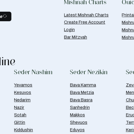
Mishnah Charts
Quic
Latest Mishnah Charts
Print
be
Create Free Account
Mishn
Login
Mishn
Bar Mitzvah
Mishn
line
Seder Nashim
Seder Nezikin
Se
Yevamos
Bava Kamma
Zev
Kesuvos
Bava Metzia
Men
Nedarim
Bava Basra
Chul
Nazir
Sanhedrin
Bec
Sotah
Makkos
Eru
Gittin
Shevuos
Tem
Kiddushin
Eduyos
Ker