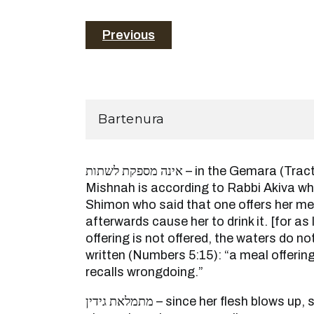
Previous
Bartenura
אינה מספקת לשתות – in the Gemara (Tractate Sotah 20b), that our
Mishnah is according to Rabbi Akiva who
Shimon who said that one offers her me
afterwards cause her to drink it. [for as
offering is not offered, the waters do not
written (Numbers 5:15): “a meal offeri
recalls wrongdoing.”
מתמלאת גידין – since her flesh blows up, she appears like her