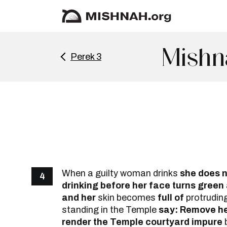
Mishn
Perek 3
When a guilty woman drinks
she does 
4
drinking before her face turns green
and her
skin becomes
full of
protrudin
standing in the Temple
say: Remove he
render the Temple courtyard impure
b