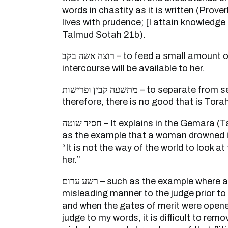
words in chastity as it is written (Prove
lives with prudence; [I attain knowledge
Talmud Sotah 21b).
רוצה אשה בקב – to feed a small amount of food so that sexual
intercourse will be available to her.
מתשעה קבין ופרישות – to separate from sexual intercourse;
therefore, there is no good that is Tora
חסיד שוטה – It explains in the Gemara (Talmud Sotah 21b) such
as the example that a woman drowned in
“It is not the way of the world to look 
her.”
רשע ערום – such as the example where a person speaks in a
misleading manner to the judge prior to 
and when the gates of merit were opened
judge to my words, it is difficult to rem