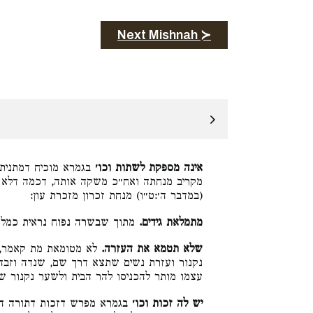
Next Mishnah ≻
אינה מספקת לשתות וכו׳
בגמרא מוכיח דמתניתי
מקריב מנחתה ואח״כ משקה אותה, דכמה דלא ק
(במדבר ה׳:ט״ו) מנחת זכרון מזכרת עון:
מתמלאת גידים.
מתוך שבשרה נפוח נראית כמלא:
שלא תטמא את העזרה.
לא מטומאת מת קאמר, 
נקנור ועזרת נשים שתצא דרך שם, שנדה וזבה 
עצמו מותר להכניסו להר הבית ולשער נקנור:
יש לה זכות וכו׳
בגמרא מפרש דזכות דתורה הוא