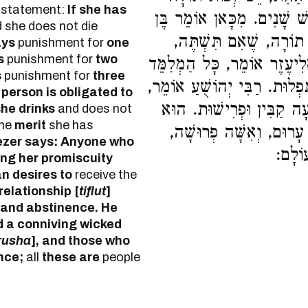
s statement:
If she has
שׁ שָׁנִים. מִכָּאן אוֹמֵר בֶּן
 she does not die
ֹ תוֹרָה, שֶׁאִם תִּשְׁתֶּה
ays
punishment for
one
s
punishment for
two
ֱלִיעֶזֶר אוֹמֵר, כָּל הַמְלַמֵּד
s
punishment for
three
ִּפְלוּת. רַבִּי יְהוֹשֻׁעַ אוֹמֵר
person is obligated to
ָה קַבִּין וּפְרִישׁוּת. הוּא
she drinks
and does not
me
merit
she has
עָרוּם, וְאִשָּׁה פְרוּשָׁה
liezer says: Anyone who
 עוֹלָם
ing her promiscuity
n desires to
receive the
relationship [
tiflut
]
and abstinence. He
nd a conniving wicked
rusha
], and those who
nce;
all
these are
people