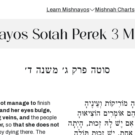
Learn Mishnayos
Mishnah Charts
ayos Sotah Perek 3 M
סוטה פרק ג׳ משנה ד׳
הָ מוֹרִיקוֹת וְעֵינֶיהָ
not manage to
finish
 and her eyes bulge,
ְהֵם אוֹמְרִים הוֹצִיאוּהָ
g
veins, and
the people
 אִם יֶשׁ לָהּ זְכוּת, הָיְתָה
r,
so
that she does not
y dying there. The
 אַחַת, יֵשׁ זְכוּת תּוֹלָה