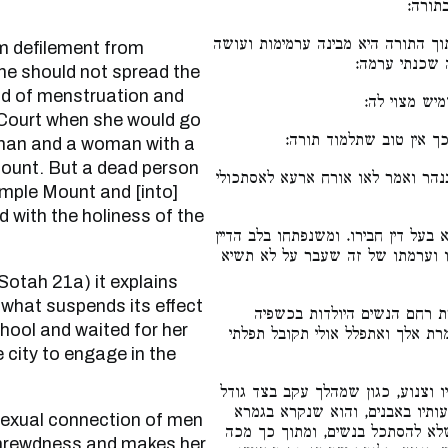
בתורה
 התורה היא מבינה ערמימות ועושה
מה שכנתי ערמה
she should not spread the
od of menstruation and
שמיש מצוי לה
 Court when she would go
ך אין טוב שתלמוד תורה
oman and a woman with a
mount. But a dead person
הר ואמר לאו אורח ארעא לאסתכולי
emple Mount and [into]
d with the holiness of the
 בעל דין חבירו. ומשנפתחו בלב הדיין
ו וערמתו של זה שעבר על לא תשיא
s what suspends its effect
 רחם הנשים היולדות בכשפיה
chool and waited for her
ת אלך ואתפלל אולי תקובל תפלתי
e city to engage in the
וצנוע, כגון שמהלך עקב בצד גודל
עותיו באבנים, והוא שנקרא בגמרא
שלא להסתכל בנשים, ומתוך כך מכה
shrewdness and makes her