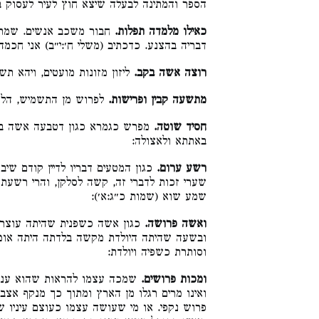
הספר והמתינה לבעלה שיצא חוץ לעיר לעסוק :
כאילו מלמדה תפלות.
חבור משכב אנשים. שמתוך
דבריה בהצנע. כדכתיב (משלי ח׳:י״ב) אני חכ:
רוצה אשה בקב.
ליזון מזונות מועטים, ויהא ת:
מתשעה קבין ופרישות.
לפרוש מן התשמיש, הלכ:
חסיד שוטה.
מפרש כגמרא כגון דטבעה אשה בנ
באתתא ולאצולה:
רשע ערום.
כגון המטעים דבריו לדיין קודם שיבא
שערי זכות לדברי זה, קשה לסלקן, והרי רשעת
שמע שוא (שמות כ״ג:א׳):
ואשה פרושה.
כגון אשה כשפנית שהיתה עוצרת
ובשעה שהיתה היולדת מקשה בלדתה היתה אומר
וסותרת כשפיה ויולדת:
ומכות פרושים.
שמכה עצמו להראות שהוא עניו 
ואינו מרים רגלו מן הארץ ומתוך כך מנקף אצב
פרוש נקפי. או מי שעושה עצמו כעוצם עיניו 