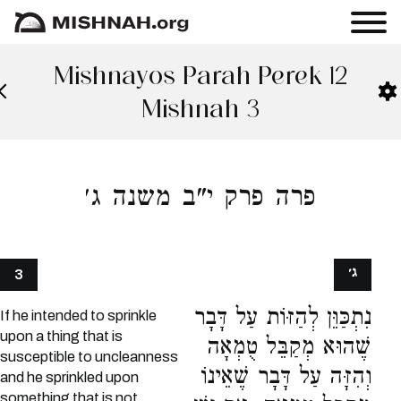
Mishnayos Parah Perek 12
Mishnah 3
פרה פרק י"ב משנה ג׳
ג׳
3
נִתְכַּוֵּן לְהַזּוֹת עַל דָּבָר
If he intended to sprinkle
upon a thing that is
שֶׁהוּא מְקַבֵּל טֻמְאָה
susceptible to uncleanness
וְהִזָּה עַל דָּבָר שֶׁאֵינוֹ
and he sprinkled upon
something that is not