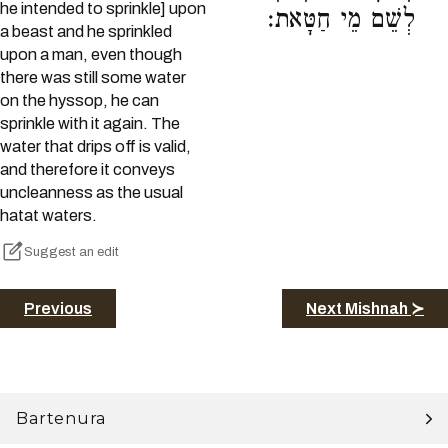
he intended to sprinkle] upon
לְשֵׁם מֵי חַטָּאת:
a beast and he sprinkled
upon a man, even though
there was still some water
on the hyssop, he can
sprinkle with it again. The
water that drips off is valid,
and therefore it conveys
uncleanness as the usual
hatat waters.
Suggest an edit
Previous
Next Mishnah ≻
Bartenura