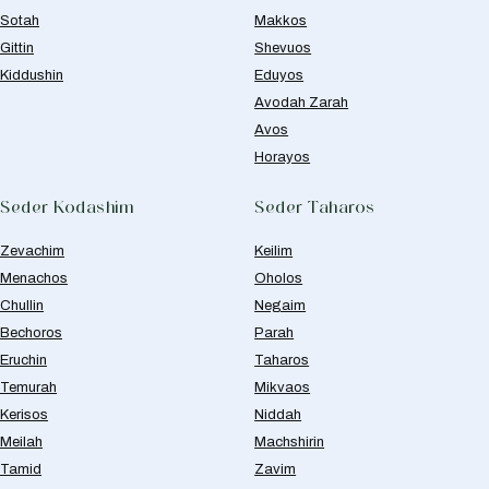
Sotah
Makkos
Gittin
Shevuos
Kiddushin
Eduyos
Avodah Zarah
Avos
Horayos
Seder Kodashim
Seder Taharos
Zevachim
Keilim
Menachos
Oholos
Chullin
Negaim
Bechoros
Parah
Eruchin
Taharos
Temurah
Mikvaos
Kerisos
Niddah
Meilah
Machshirin
Tamid
Zavim