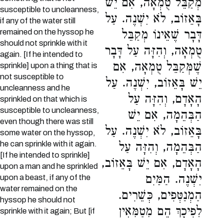
מְקַבֵּל טֻמְאָה, אִם יֵשׁ
susceptible to uncleanness,
בָּאֵזוֹב, לֹא יִשְׁנֶה. עַל
if any of the water still
remained on the hyssop he
דָּבָר שֶׁאֵינוֹ מְקַבֵּל
should not sprinkle with it
טֻמְאָה, וְהִזָּה עַל דָּבָר
again. [If he intended to
שֶׁמְּקַבֵּל טֻמְאָה, אִם
sprinkle] upon a thing that is
not susceptible to
יֵשׁ בָּאֵזוֹב, יִשְׁנֶה. עַל
uncleanness and he
הָאָדָם, וְהִזָּה עַל
sprinkled on that which is
susceptible to uncleanness,
הַבְּהֵמָה, אִם יֵשׁ
even though there was still
בָּאֵזוֹב, לֹא יִשְׁנֶה. עַל
some water on the hyssop,
he can sprinkle with it again.
הַבְּהֵמָה, וְהִזָּה עַל
[If he intended to sprinkle]
הָאָדָם, אִם יֵשׁ בָּאֵזוֹב,
upon a man and he sprinkled
יִשְׁנֶה. הַמַּיִם
upon a beast, if any of the
water remained on the
הַמְנַטְּפִים, כְּשֵׁרִים.
hyssop he should not
לְפִיכָךְ הֵם מְטַמְּאִין
sprinkle with it again; But [if