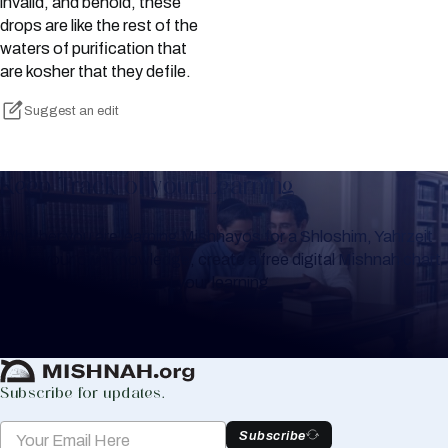
invalid, and behold, these
drops are like the rest of the
waters of purification that
are kosher that they defile.
Suggest an edit
Keep Track of your Learning
Whether you are learning Mishnayos for a Shloshim, Yahrzeit
or for your own knowledge, create a free digital Mishnah chart
to help you keep track of your learning.
Create Mishnah Chart
Subscribe for updates.
Subscribe