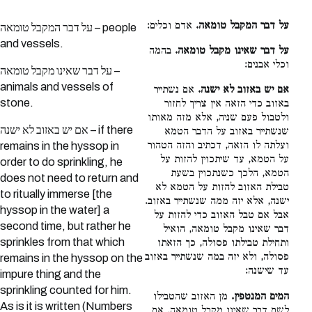
על דבר המקבל טומאה.
אדם וכלים:
על דבר המקבל טומאה – people
and vessels.
על דבר שאינו מקבל טומאה.
בהמה
וכלי אבנים:
על דבר שאינו מקבל טומאה –
animals and vessels of
אם יש באזוב לא ישנה.
אם נשתייר
stone.
באזוב כדי הזאה אין צריך לחזור
ולטבול פעם שניה, אלא מזה מאותו
אם יש באזוב לא ישנה – if there
שנשתייר באזוב על הדבר הטמא
ועלתה לו הזאה, דכתיב והזה הטהור
remains in the hyssop in
על הטמא, עד שיתכוין להזות על
order to do sprinkling, he
הטמא, הלכך כשנתכוין בשעת
does not need to return and
טבילת האזוב להזות על הטמא לא
to ritually immerse [the
ישנה, אלא יזה ממה שנשתייר באזוב.
hyssop in the water] a
אבל אם טבל האזוב כדי להזות על
second time, but rather he
דבר שאינו מקבל טומאה, הואיל
sprinkles from that which
ותחילת טבילתו פסולה, כך הזאתו
פסולה, ולא יזה במה שנשתייר באזוב
remains in the hyssop on the
עד שישנה:
impure thing and the
sprinkling counted for him.
המים המנטפין.
מן האזוב שהטבילו
As is it is written (Numbers
לשם דבר שאינו מקבל טומאה, אם