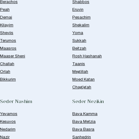
Berachos
Shabbos
Peah
Eruvin
Demai
Pesachim
Kilayim
Shekalim
Sheviis
Yoma
Terumos
Sukkah
Maasros
Beitzah
Maaser Sheni
Rosh Hashanah
Challah
Taanis
Orlah
Megillah
Bikkurim
Moed Katan
Chagigah
Seder Nashim
Seder Nezikin
Yevamos
Bava Kamma
Kesuvos
Bava Metzia
Nedarim
Bava Basra
Nazir
Sanhedrin