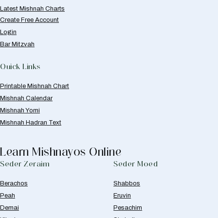
Latest Mishnah Charts
Create Free Account
Login
Bar Mitzvah
Quick Links
Printable Mishnah Chart
Mishnah Calendar
Mishnah Yomi
Mishnah Hadran Text
Learn Mishnayos Online
Seder Zeraim
Seder Moed
Berachos
Shabbos
Peah
Eruvin
Demai
Pesachim