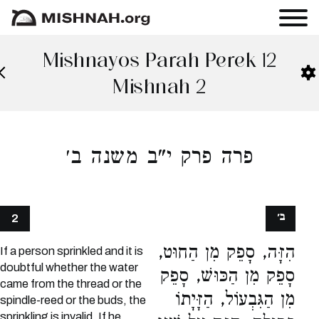
Mishnayos Parah Perek 12
Mishnah 2
פרה פרק י"ב משנה ב׳
ב׳
2
הִזָּה, סָפֵק מִן הַחוּט,
If a person sprinkled and it is
doubtful whether the water
סָפֵק מִן הַכּוּשׁ, סָפֵק
came from the thread or the
מִן הַגִּבְעוֹל, הַזָּיָתוֹ
spindle-reed or the buds, the
sprinkling is invalid. If he