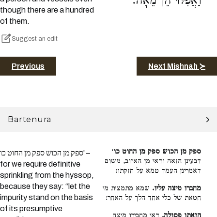
וַאֲפִלּוּ הֵן מֵאָה:
though there are a hundred
of them.
Suggest an edit
Previous
Next Mishnah ≻
Bartenura
ספק מן הכוש ספק מן החוט כו׳
ספק מן הכוש ספק מן החוט כו' –
דבעינן הזאה ודאי מן האזוב, משום
for we require definitive
דאמרינן העמד טמא על חזקתו:
sprinkling from the hyssop,
because they say: “let the
מחברו מיצה עליו.
שמא מתמצית מי
impurity stand on the basis
חטאת של כלי אחד הלך על האחר:
of its presumptive
הזאתו פסולה.
דאי מחבירו מיצה