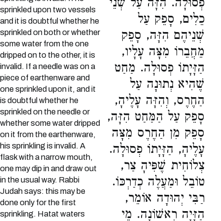
פְסוּלָה. הִזָּה עַל שְׁנֵי
sprinkled upon two vessels
כֵלִים, סָפֵק עַל
and it is doubtful whether he
sprinkled on both or whether
שְׁנֵיהֶם הִזָּה, סָפֵק
some water from the one
מֵחֲבֵרוֹ מִצָּה עָלָיו,
dripped on to the other, it is
הַזָּיָתוֹ פְסוּלָה. מַחַט
invalid. If a needle was on a
piece of earthenware and
שֶׁהִיא נְתוּנָה עַל
one sprinkled upon it, and it
הַחֶרֶס, וְהִזָּה עָלֶיהָ,
is doubtful whether he
sprinkled on the needle or
סָפֵק עַל הַמַּחַט הִזָּה,
whether some water dripped
סָפֵק מִן הַחֶרֶס מִצָּה
on it from the earthenware,
his sprinkling is invalid. A
עָלֶיהָ, הַזָּיָתוֹ פְסוּלָה.
flask with a narrow mouth,
צְלוֹחִית שֶׁפִּיהָ צַר,
one may dip in and draw out
טוֹבֵל וּמַעֲלֶה כְדַרְכּוֹ.
in the usual way. Rabbi
Judah says: this may be
רַבִּי יְהוּדָה אוֹמֵר,
done only for the first
הַזָּיָה רִאשׁוֹנָה. מֵי
sprinkling. Hatat waters