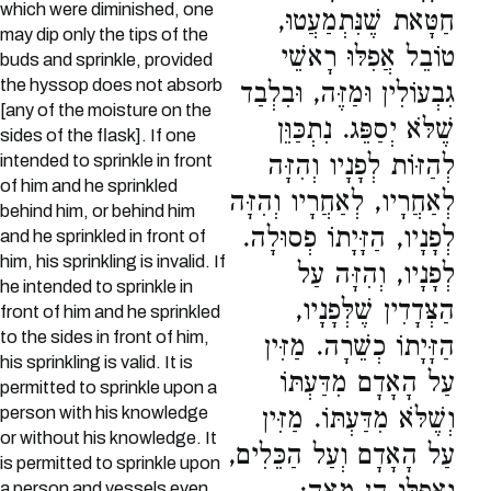
which were diminished, one
חַטָּאת שֶׁנִּתְמַעֲטוּ,
may dip only the tips of the
טוֹבֵל אֲפִלּוּ רָאשֵׁי
buds and sprinkle, provided
the hyssop does not absorb
גִבְעוֹלִין וּמַזֶּה, וּבִלְבַד
[any of the moisture on the
שֶׁלֹּא יְסַפֵּג. נִתְכַּוֵּן
sides of the flask]. If one
לְהַזּוֹת לְפָנָיו וְהִזָּה
intended to sprinkle in front
of him and he sprinkled
לְאַחֲרָיו, לְאַחֲרָיו וְהִזָּה
behind him, or behind him
לְפָנָיו, הַזָּיָתוֹ פְסוּלָה.
and he sprinkled in front of
him, his sprinkling is invalid. If
לְפָנָיו, וְהִזָּה עַל
he intended to sprinkle in
הַצְּדָדִין שֶׁלְּפָנָיו,
front of him and he sprinkled
to the sides in front of him,
הַזָּיָתוֹ כְשֵׁרָה. מַזִּין
his sprinkling is valid. It is
עַל הָאָדָם מִדַּעְתּוֹ
permitted to sprinkle upon a
person with his knowledge
וְשֶׁלֹּא מִדַּעְתּוֹ. מַזִּין
or without his knowledge. It
עַל הָאָדָם וְעַל הַכֵּלִים,
is permitted to sprinkle upon
a person and vessels even