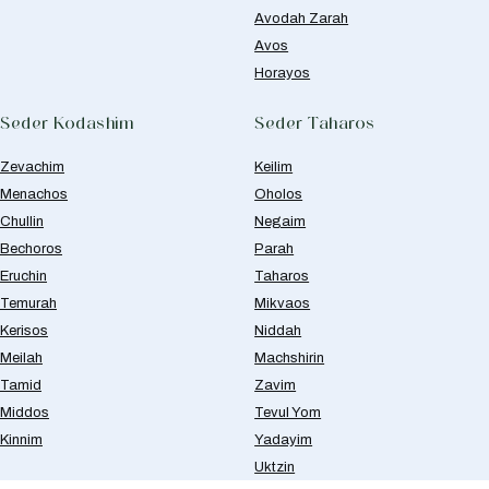
Avodah Zarah
Avos
Horayos
Seder Kodashim
Seder Taharos
Zevachim
Keilim
Menachos
Oholos
Chullin
Negaim
Bechoros
Parah
Eruchin
Taharos
Temurah
Mikvaos
Kerisos
Niddah
Meilah
Machshirin
Tamid
Zavim
Middos
Tevul Yom
Kinnim
Yadayim
Uktzin