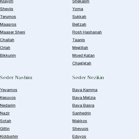
Kilayim
Shekalim
Sheviis
Yoma
Terumos
Sukkah
Maasros
Beitzah
Maaser Sheni
Rosh Hashanah
Challah
Taanis
Orlah
Megillah
Bikkurim
Moed Katan
Chagigah
Seder Nashim
Seder Nezikin
Yevamos
Bava Kamma
Kesuvos
Bava Metzia
Nedarim
Bava Basra
Nazir
Sanhedrin
Sotah
Makkos
Gittin
Shevuos
Kiddushin
Eduyos