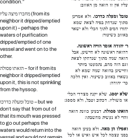
condition.”
עליו אין זו הזאה מן האזוב:
מחברו מיצה עליו (from its
טובל ומעלה כדרכו.
ולא אמרינן
neighbor it dripped/emptied
מתוך שנדחק בפיה לצאת שמא
upon it) – perhaps the
יחזרו המים לתוך הכלי ולא ישאר
באזוב כשיעור:
waters of purification
dripped/emptied of one
ר׳ יהודה אומר הזייה ראשונה.
vessel and went on to the
דהזאה ראשונה לא חיישינן, אבל
other.
הזאה שניה מתוך שנדחקו לצאת
וגם הזה מהם, נתמעטו ביותר
הזאתו פסולה – for if from its
וחיישינן בהזאה שניה שמא לא
neighbor it dripped/emptied
נשארו באזוב כשיעור. ואין הלכה
upon it, this is not sprinkling
כר׳ יהודה:
from the hyssop.
שלא יספג.
שלא יקנח מצדדי הכלי
או משוליו. דכתיב וטבל, ולא מספג:
טובל ומעלה כדרכו – but we
don’t say that from out of
הזאתו פסולה.
דבעינן כוונת הזאה
that its mouth was pressed
והרי לא נעשית מחשבתו:
to go out perhaps the
ואפילו הן מאה.
ולא בעינן הזאה
waters would return into the
בפני עצמה לכל איש ואיש או לכל
vessel and would not remain