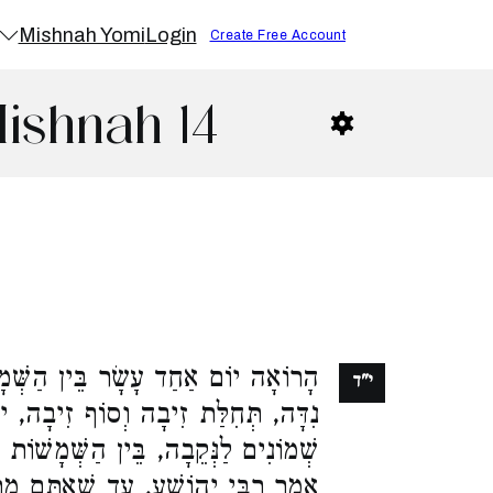
Mishnah Yomi
Login
Create Free Account
ishnah 14
הָרוֹאָה יוֹם אַחַד עָשָׂר בֵּין הַשְּׁמָש
י"ד
נִדָּה, תְּחִלַּת זִיבָה וְסוֹף זִיבָה, יוֹ
שְׁמוֹנִים לַנְּקֵבָה, בֵּין הַשְּׁמָשׁוֹת .
אָמַר רַבִּי יְהוֹשֻׁעַ, עַד שֶׁאַתֶּם מְתַ