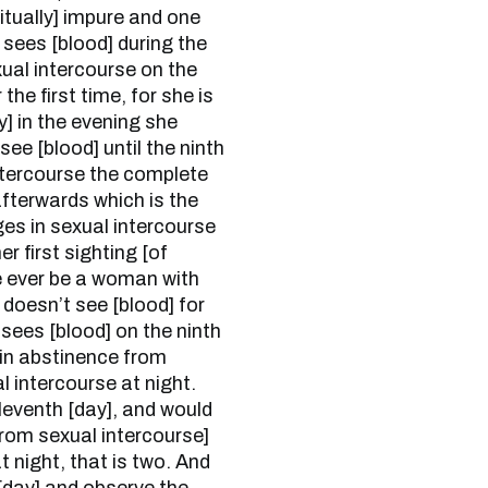
itually] impure and one
 sees [blood] during the
xual intercourse on the
he first time, for she is
y] in the evening she
ee [blood] until the ninth
ntercourse the complete
afterwards which is the
es in sexual intercourse
r first sighting [of
be ever be a woman with
 doesn’t see [blood] for
sees [blood] on the ninth
 in abstinence from
l intercourse at night.
leventh [day], and would
from sexual intercourse]
 night, that is two. And