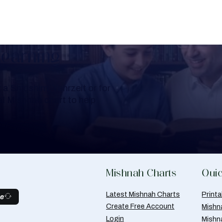
Learning
a Shloshim, Yahrzeit or for
al Mishnah chart to help
Mishnah Charts
Quic
Latest Mishnah Charts
Print
be
Create Free Account
Mishn
Login
Mishn