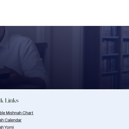
k Links
able Mishnah Chart
ah Calendar
ah Yomi