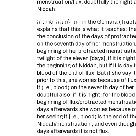
menstruation/flux, doubtfully the night 
Niddah.
תחלת נדה וסוף נדה – in the Gemara (Tractate Niddah 53b) it
explains that this is what it teaches: t
the conclusion of the days of protracte
on the seventh day of her menstruation
beginning of her protracted menstruation
twilight of the eleven [days], if it is nigh
the beginning of Niddah, but if it is day 
blood of the end of flux. But if she say it
prior to this, she worries because of flux
it (i.e., blood) on the seventh day of her
doubtful also, if it is night, for the blood
beginning of flux/protracted menstruatio
days afterwards she worries because of fl
her seeing it [i.e., blood) is the end of t
Niddah/menstruation , and even though
days afterwards it is not flux.