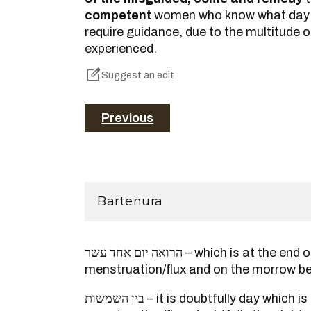
competent
women who know what day t
require guidance, due to the multitude 
experienced.
Suggest an edit
Previous
Bartenura
הרואה יום אחד עשר – which is at the end of the days of protracted
menstruation/flux and on the morrow be
בין השמשות – it is doubtfully day which is the blood of protracted