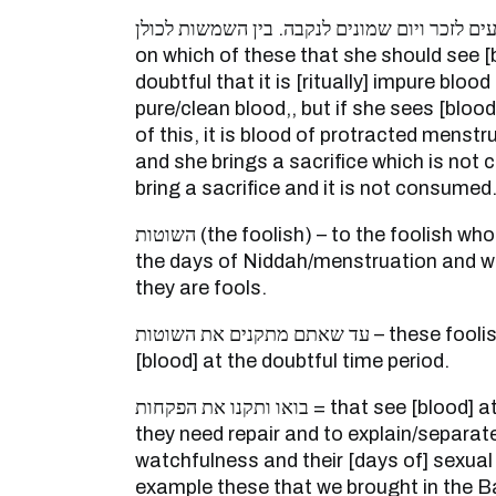
יום ארבעים לזכר ויום שמונים לנקבה. בין השמשות לכולן – mean
on which of these that she should see [blo
doubtful that it is [ritually] impure blood 
pure/clean blood,, but if she sees [bloo
of this, it is blood of protracted menstr
and she brings a sacrifice which is not 
bring a sacrifice and it is not consumed
השוטות (the foolish) – to the foolish who do not know when are
the days of Niddah/menstruation and wh
they are fools.
עד שאתם מתקנים את השוטות – these foolish women who saw
[blood] at the doubtful time period.
בואו ותקנו את הפקחות = that see [blood] at the certain hour and
they need repair and to explain/separate
watchfulness and their [days of] sexual 
example these that we brought in the B