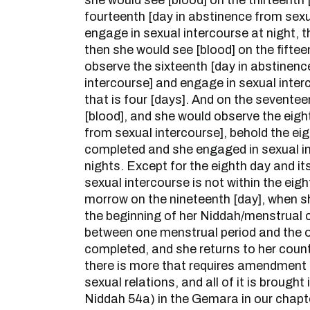
she would see [blood] on the thirteenth
fourteenth [day in abstinence from sexu
engage in sexual intercourse at night, t
then she would see [blood] on the fifte
observe the sixteenth [day in abstinenc
intercourse] and engage in sexual interc
that is four [days]. And on the sevente
[blood], and she would observe the eigh
from sexual intercourse], behold the e
completed and she engaged in sexual in
nights. Except for the eighth day and its
sexual intercourse is not within the eig
morrow on the nineteenth [day], when she
the beginning of her Niddah/menstrual c
between one menstrual period and the 
completed, and she returns to her coun
there is more that requires amendment f
sexual relations, and all of it is brought
Niddah 54a) in the Gemara in our chapt