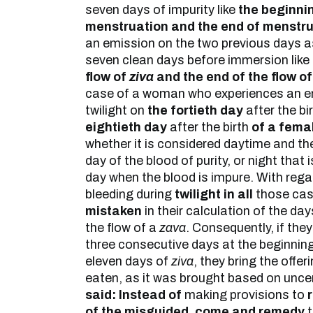
seven days of impurity like
the beginni
menstruation and the end of menstru
an emission on the two previous days a
seven clean days before immersion like
flow of
ziva
and the end of the flow o
case of a woman who experiences an em
twilight on
the fortieth day
after the bi
eightieth day
after the birth
of a fema
whether it is considered daytime and the
day of the blood of purity, or night that 
day when the blood is impure. With rega
bleeding during
twilight in all
those ca
mistaken
in their calculation of the da
the flow of a
zava
. Consequently, if the
three consecutive days at the beginning
eleven days of
ziva
, they bring the offer
eaten, as it was brought based on unce
said: Instead of
making provisions to
of the misguided, come and remedy
t