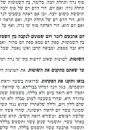
סוף נדה ותחלת זיבה. כלומר, בין השמשות של 
תחלת נדה. ואם יום, הרי הדם דם של סוף זיבה,
חוששת משום זיבה. וכן אם ראתה בשביעי לנדתה
הוא, הרי הדם דם של תחלת זיבה, ואם תראה ש.
ואם יום הוא, הרי ראייתה סוף ימי נדה, ואף ע:
יום ארבעים לזכר ויום שמונים לנקבה בין השמ.
בין השמשות, ספק דם טמא ספק דם טהור. ואם ת
היא זבה מספק, ומביאה קרבן ואינו נאכל, שכל:
השוטות.
לטועות שאינן יודעות מתי ימי נדה וימ:
עד שאתם מתקנים את השוטות.
את הטועות ה:
בואו ותקנו את הפקחות.
שרואות בשעה ודאית וה
ותשמישן. כגון הנך דמייתי בברייתא, מי שרואה,
ותמיד היא רואה ביום ולא בלילה, משמשת שמינ
טהורה היא, שהרי בשבעה לערב טבלה ולא תרא
שלם לילה ויום, ולילה שלאחריו שהוא נגהי תש
שמונה עשר יום לראיה ראשונה, שהרי אשה זו 
שלשה רצופים. וכשהיא רואה תשיעי, תהא שומ
באחד עשר. ותשמור שנים עשר ותשמש בלילה,
ותשמור ארבעה עשר ותשמש בלילה, הרי שלש