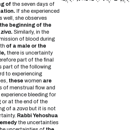
ng of
the seven days of
ation.
If she experienced
s well, she observes
the beginning of the
f
ziva
.
Similarly, in the
ission of blood during
rth
of a male or the
le,
there is uncertainty
refore part of the final
is part of the following
rd to experiencing
ses,
these
women
are
ys of menstrual flow and
y experience bleeding for
 or at the end of the
ing of a
zava
but it is not
rtainty.
Rabbi Yehoshua
remedy
the uncertainties
he uncertainties of
the