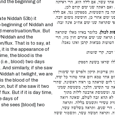
and the beginning of
אחד עשר, אם לילה הוא, הרי ראייתה
. ואם ראתה שני ימים קודם לכן
 בין השמשות, מספקינן נמי, אם לילה
ני ימים אחרי כן, חוששת משום זיבה
ל פי שתראה שני ימים אח״כ אינה זבה
he beginning of Niddah and
d menstruation/flux. But
שות לכולן
כלומר באיזו מאלו שתראה
/Niddah and the
ראה שני ימים אחרים חוץ מזו, הרי
 הטועות מביאות קרבן ואינו נאכל
/flux. That is to say, at
t, it is the appearance of
י זיבה, קרי שוטות
time, the blood is the
 (i.e., blood) two days
ללו שראו בשעת הספק
. And similarly, if she saw
ן צריכות תיקון ולפרש ימי שימורן
 Niddah at twilight, we are
 יום אחד טמא ויום אחד טהור כל ימיה
 is the blood of the
י ליום שראתה בו ראיה ראשונה, שהרי
n, but if she saw it two
ה עד תשיעי, הלכך, משמשת שמיני
ux. But if it is day time,
יעי. ומשמשת ארבעה לילות מתוך
לא תהא זבה לעולם, שאינה רואה
he days of
רת עשירי ותשמש בלילה. ותראה
 she sees [blood] two
. הרי שנים. ותראה בשלשה עשר
ה. ותראה חמשה עשר, ותשמור ששה