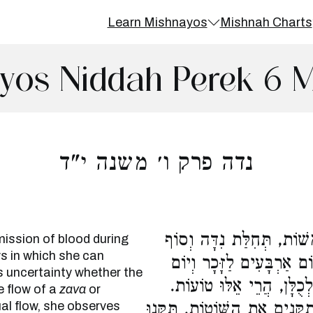
Learn Mishnayos
Mishnah Charts
yos Niddah Perek 6 M
נדה פרק ו׳ משנה י"ד
ׁוֹת, תְּחִלַּת נִדָּה וְסוֹף
ission of blood during
s in which she can
ם אַרְבָּעִים לַזָּכָר וְיוֹם
is uncertainty whether the
לְכֻלָּן, הֲרֵי אֵלּוּ טוֹעוֹת
e flow of a
zava
or
ual flow, she observes
קְּנִים אֶת הַשּׁוֹטוֹת, תַּקְּנוּ