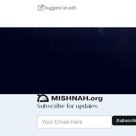
Suggest an edit
Keep Track of your 
Whether you are learning Mishnayos for 
your own knowledge, create a free digit
you keep track of your learning.
Create Mishnah Chart
Subscribe for updates.
Subscri