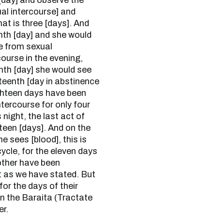
 [day] and observe the
al intercourse] and
hat is three [days]. And
enth [day] and she would
e from sexual
ourse in the evening,
enth [day] she would see
teenth [day in abstinence
ighteen days have been
tercourse for only four
 night, the last act of
hteen [days]. And on the
 sees [blood], this is
ycle, for the eleven days
other have been
t as we have stated. But
or the days of their
 in the Baraita (Tractate
er.