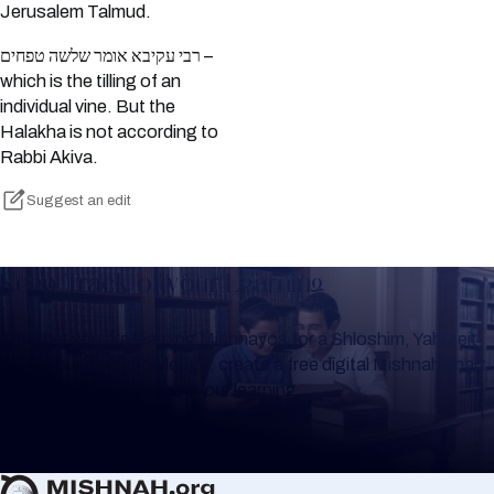
Jerusalem Talmud.
רבי עקיבא אומר שלשה טפחים –
which is the tilling of an
individual vine. But the
Halakha is not according to
Rabbi Akiva.
Suggest an edit
Keep Track of your Learning
Whether you are learning Mishnayos for a Shloshim, Yahrzeit
or for your own knowledge, create a free digital Mishnah chart
to help you keep track of your learning.
Create Mishnah Chart