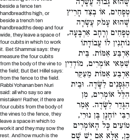
שֶׁהוּא גָבוֹהַּ עֲשָׂרָה
beside a fence ten
טְפָחִים, אוֹ בְצַד חָרִיץ
handbreadths high, or
beside a trench ten
שֶׁהוּא עָמֹק עֲשָׂרָה
handbreadths deep and four
טְפָחִים וְרָחָב אַרְבָּעָה,
wide, they leave a space of
נוֹתְנִין לוֹ עֲבוֹדָתוֹ
four cubits in which to work
it. Bet Shammai says: they
אַרְבַּע אַמּוֹת. בֵּית
measure the four cubits
שַׁמַּאי אוֹמְרִים, מוֹדְדִין
from the body of the vine to
the field; But Bet Hillel says:
אַרְבַּע אַמּוֹת מֵעִקַּר
from the fence to the field.
הַגְּפָנִים לַשָּׂדֶה. וּבֵית
Rabbi Yohanan ben Nuri
said: all who say so are
הִלֵּל אוֹמְרִים, מִן
mistaken! Rather, if there are
הַגָּדֵר לַשָּׂדֶה. אָמַר
four cubits from the body of
רַבִּי יוֹחָנָן בֶּן נוּרִי,
the vines to the fence, they
leave a space in which to
טוֹעִים כָּל הָאוֹמְרִים
work it and they may sow the
כֵּן, אֶלָּא אִם יֶשׁ שָׁם
rest. And how much is the