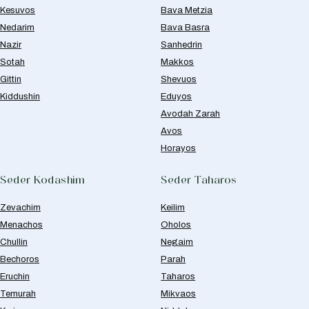
Kesuvos
Bava Metzia
Nedarim
Bava Basra
Nazir
Sanhedrin
Sotah
Makkos
Gittin
Shevuos
Kiddushin
Eduyos
Avodah Zarah
Avos
Horayos
Seder Kodashim
Seder Taharos
Zevachim
Keilim
Menachos
Oholos
Chullin
Negaim
Bechoros
Parah
Eruchin
Taharos
Temurah
Mikvaos