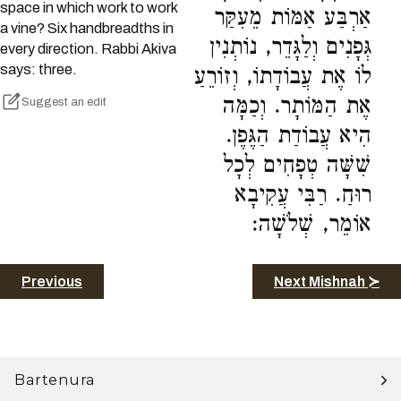
space in which work to work
אַרְבַּע אַמּוֹת מֵעִקַּר
a vine? Six handbreadths in
גְּפָנִים וְלַגָּדֵר, נוֹתְנִין
every direction. Rabbi Akiva
says: three.
לוֹ אֶת עֲבוֹדָתוֹ, וְזוֹרֵעַ
אֶת הַמּוֹתָר. וְכַמָּה
Suggest an edit
הִיא עֲבוֹדַת הַגֶּפֶן.
שִׁשָּׁה טְפָחִים לְכָל
רוּחַ. רַבִּי עֲקִיבָא
אוֹמֵר, שְׁלֹשָׁה:
Previous
Next Mishnah ≻
Bartenura