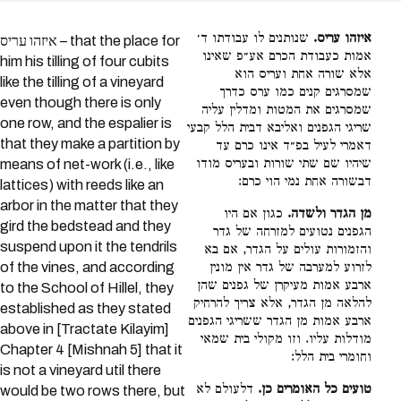
איזהו עריס.
שנותנים לו עבודתו ד׳
איזהו עריס – that the place for
אמות כעבודת הכרם אע״פ שאינו
him his tilling of four cubits
אלא שורה אחת ועריס הוא
like the tilling of a vineyard
שמסרגים קנים כמו ערס כדרך
even though there is only
שמסרגים את המטות ומדלין עליה
one row, and the espalier is
שריגי הגפנים ואליבא דבית הלל קבעי
that they make a partition by
דאמרי לעיל בפ״ד אינו כרם עד
שיהיו שם שתי שורות ובעריס מודו
means of net-work (i.e., like
דבשורה אחת נמי הוי כרם:
lattices) with reeds like an
arbor in the matter that they
מן הגדר ולשדה.
כגון אם היו
gird the bedstead and they
הגפנים נטועים למזרחה של גדר
suspend upon it the tendrils
והזמורות עולים על הגדר, אם בא
of the vines, and according
לזרוע למערבה של גדר אין מונין
ארבע אמות מעיקרן של גפנים שהן
to the School of Hillel, they
להלאה מן הגדר, אלא צריך להרחיק
established as they stated
ארבע אמות מן הגדר ששריגי הגפנים
above in [Tractate Kilayim]
מודלות עליו. וזו מקולי בית שמאי
Chapter 4 [Mishnah 5] that it
וחומרי בית הלל:
is not a vineyard util there
טועים כל האומרים כן.
דלעולם לא
would be two rows there, but