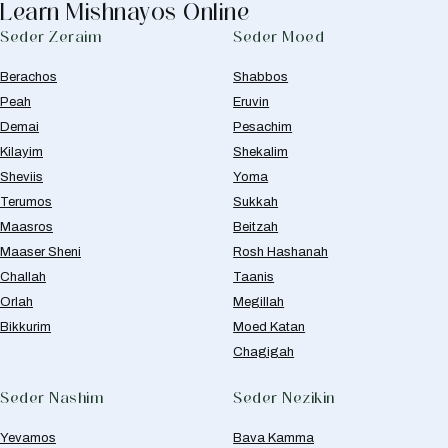
Learn Mishnayos Online
Seder Zeraim
Seder Moed
Berachos
Shabbos
Peah
Eruvin
Demai
Pesachim
Kilayim
Shekalim
Sheviis
Yoma
Terumos
Sukkah
Maasros
Beitzah
Maaser Sheni
Rosh Hashanah
Challah
Taanis
Orlah
Megillah
Bikkurim
Moed Katan
Chagigah
Seder Nashim
Seder Nezikin
Yevamos
Bava Kamma