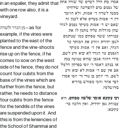
אמרו בית הלל דעריס של שורה אחת
in an espalier, they admit that
של גפנים כרם להצריכה שירחיקו
with one row also, it is a
ממנה לשדה ד׳ אמות, ולא הוזכר
vineyard.
דין ד׳ אמות בעריס אלא לענין זה
שאם יש ד׳ אמות מעיקר גפנים לגדר
מן הגדר ולשדה – as for
שהן מודלות עליה נותנין לו את
example, if the vines were
עבודתו ששה טפחים כמו שנותנים
planted to the east of the
לגפן יחידית וזורע את המותר עד
fence and the vine-shoots
הגדר, ואם אין ד׳ אמות מעיקר
הגפנים עד הגדר לא יביא זרע לשם,
rise up on the fence, if he
מידי דהוה אגפן שהיא נטועה בגת
comes to sow on the west
או בנקע דאמר ר׳ יוסי בפרקין דלעיל
side of he fence, they do not
אם אין שם ד׳ אמות לא יביא זרע
count four cubits from the
לשם, ור׳ יוחנן בן נורי ור׳ יוסי אמרו
base of the vines which are
דבר אחד והכי מפורש בהדיא
further from the fence, but
בירושלמי:
rather, he needs to distance
רבי עקיבא אומר שלשה טפחים.
היא
four cubits from the fence
עבודת גפן יחידית. ואין הלכה כר׳
for the tendrils of the vines
עקיבא:
are suspended upon it. And
this is from the leniencies of
the School of Shammai and