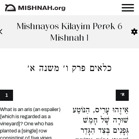
Mishnayos Kilayim Perek 6
Mishnah 1
כלאים פרק ו׳ משנה א׳
א׳
1
אֵיזֶהוּ עָרִיס, הַנּוֹטֵע
What is an aris (an espalier)
[which is regarded as a
שׁוּרָה שֶׁל חָמֵשׁ
vineyard]? One who has
גְּפָנִים בְּצַד הַגָּדֵר
planted a [single] row
consisting of five vines