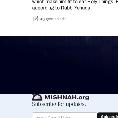
which make him fit to eat Holy Things. 
according to Rabbi Yehuda.
Suggest an edit
Keep Track of your 
Whether you are learning Mishnayos for 
your own knowledge, create a free digit
you keep track of your learning.
Create Mishnah Chart
Subscribe for updates.
Subscri