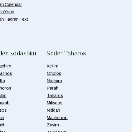
ah Calendar
ah Yomi
ah Hadran Text
der Kodashim
Seder Taharos
achim
Keilim
achos
Oholos
lin
Negaim
horos
Parah
chin
Taharos
urah
Mikvaos
isos
Niddah
ah
Machshirin
id
Zavim