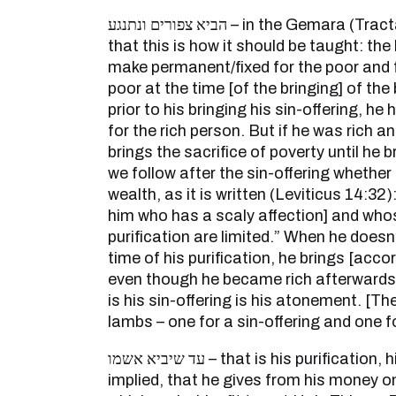
הביא צפורים ונתנגע – in the Gemara (Tractate Keritot 9b) explains
that this is how it should be taught: the
make permanent/fixed for the poor and fo
poor at the time [of the bringing] of the
prior to his bringing his sin-offering, he 
for the rich person. But if he was rich 
brings the sacrifice of poverty until he b
we follow after the sin-offering whether [
wealth, as it is written (Leviticus 14:32):
him who has a scaly affection] and who
purification are limited.” When he does
time of his purification, he brings [accor
even though he became rich afterwards, 
is his sin-offering is his atonement. [The
lambs – one for a sin-offering and one for
עד שיביא אשמו – that is his purification, his guilt-offering is
implied, that he gives from his money 