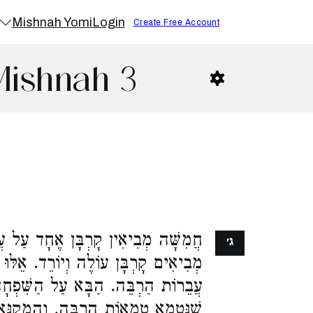
Mishnah Yomi
Login
Create Free Account
Mishnah 3
חֲמִשָּׁה מְבִיאִין קָרְבָּן אֶחָד עַל עֲ
ג׳
מְבִיאִים קָרְבָּן עוֹלֶה וְיוֹרֵד. אֵלּוּ
עֲבֵרוֹת הַרְבֵּה. הַבָּא עַל הַשִּׁפְחָה
שֶׁנִּטְמָא טֻמְאוֹת הַרְבֵּה, וְהַמְקַנֵּא