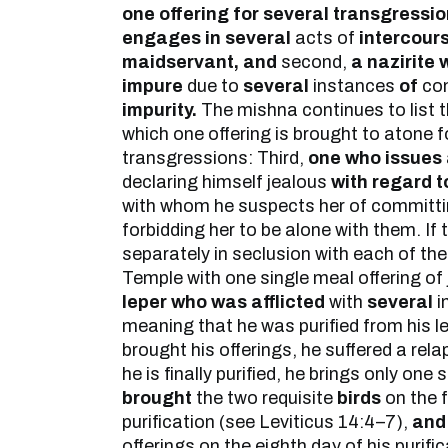
one offering for several transgressio
engages in several
acts of
intercour
maidservant, and
second,
a nazirite
impure
due to
several
instances
of
con
impurity.
The mishna continues to list th
which one offering is brought to atone f
transgressions: Third,
one who issues 
declaring himself jealous
with regard t
with whom he suspects her of committin
forbidding her to be alone with them. If
separately in seclusion with each of the
Temple with one single meal offering of
leper who was afflicted
with
several
i
meaning that he was purified from his l
brought his offerings, he suffered a rel
he is finally purified, he brings only one s
brought
the two requisite
birds
on the f
purification (see Leviticus 14:4–7),
and
offerings on the eighth day of his purifi