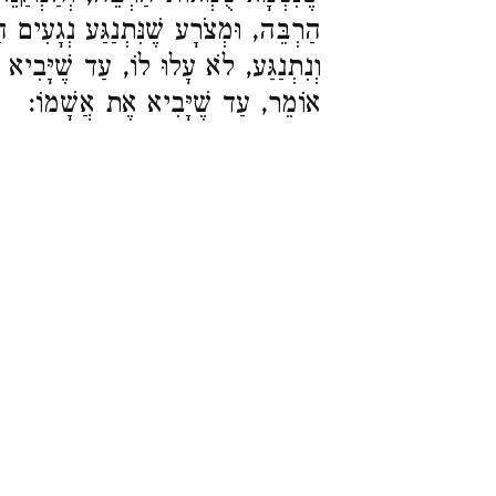
הַרְבֵּה, וּמְצֹרָע שֶׁנִּתְנַגַּע נְגָעִים 
וְנִתְנַגַּע, לֹא עָלוּ לוֹ, עַד שֶׁיָּבִיא
אוֹמֵר, עַד שֶׁיָּבִיא אֶת אֲשָׁמוֹ: