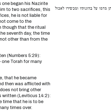
s one began his Nazirite
מדמו על בהונותיו ומכשירו לאכול
him to two sacrifices, this
es, he is not liable for
 not come to the
n though that the ritual
 the seventh day, the time
s not other than from the
” – one Torah for many
nd then was afflicted with
does not bring other
s written (Leviticus 14:2):
he time that he is to be
 many times over.