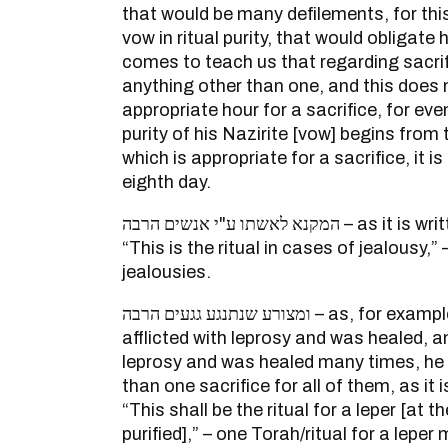
that would be many defilements, for thi
vow in ritual purity, that would obligate 
comes to teach us that regarding sacrific
anything other than one, and this does
appropriate hour for a sacrifice, for eve
purity of his Nazirite [vow] begins from
which is appropriate for a sacrifice, it i
eighth day.
המקנא לאשתו ע"י אנשים הרבה – as it is written (Numbers 5:29):
“This is the ritual in cases of jealousy,
jealousies.
ומצורע שנתנגע גגעים הרבה – as, for example, that he became
afflicted with leprosy and was healed, a
leprosy and was healed many times, he 
than one sacrifice for all of them, as it i
“This shall be the ritual for a leper [at t
purified],” – one Torah/ritual for a leper