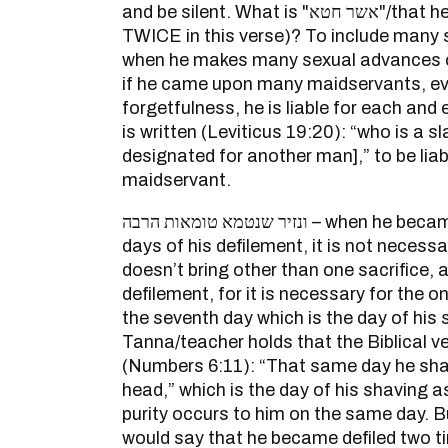
and be silent. What is "אשר חטא"/that he committed (mentioned
TWICE in this verse)? To include many 
when he makes many sexual advances o
if he came upon many maidservants, eve
forgetfulness, he is liable for each and 
is written (Leviticus 19:20): “who is a 
designated for another man],” to be liab
maidservant.
ונזיר שנטמא טומאות הרבה – when he became defiled within seven
days of his defilement, it is not necessa
doesn’t bring other than one sacrifice, an
defilement, for it is necessary for the 
the seventh day which is the day of his 
Tanna/teacher holds that the Biblical ver
(Numbers 6:11): “That same day he shal
head,” which is the day of his shaving as
purity occurs to him on the same day. Bu
would say that he became defiled two t