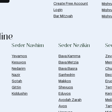
Create Free Account
Mishn
Login
Mishn
Bar Mitzvah
Mishn
line
Seder Nashim
Seder Nezikin
Se
Yevamos
Bava Kamma
Zev
Kesuvos
Bava Metzia
Men
Nedarim
Bava Basra
Chul
Nazir
Sanhedrin
Bec
Sotah
Makkos
Eru
Gittin
Shevuos
Tem
Kiddushin
Eduyos
Ker
Avodah Zarah
Meil
Avos
Tam