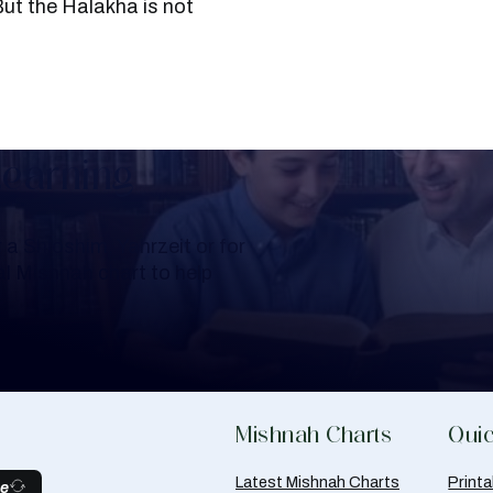
But the Halakha is not
Learning
a Shloshim, Yahrzeit or for
al Mishnah chart to help
Mishnah Charts
Quic
Latest Mishnah Charts
Print
be