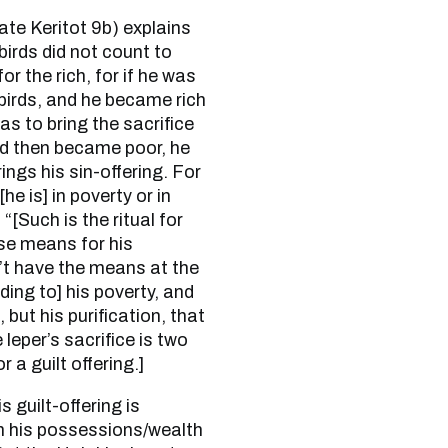
 birds did not count to
r the rich, for if he was
 birds, and he became rich
has to bring the sacrifice
and then became poor, he
rings his sin-offering. For
he is] in poverty or in
 “[Such is the ritual for
se means for his
n’t have the means at the
ding to] his poverty, and
but his purification, that
 leper’s sacrifice is two
 a guilt offering.]
on his possessions/wealth