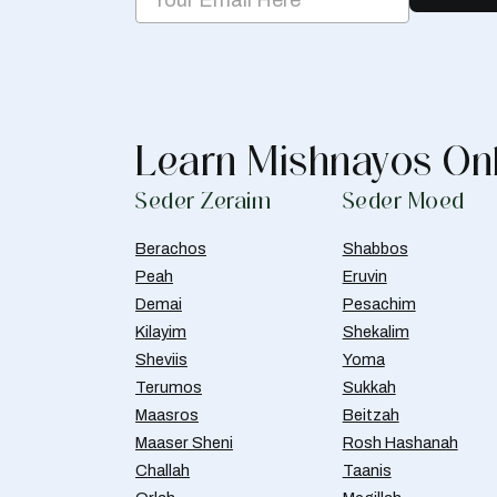
Learn Mishnayos On
Seder Zeraim
Seder Moed
Berachos
Shabbos
Peah
Eruvin
Demai
Pesachim
Kilayim
Shekalim
Sheviis
Yoma
Terumos
Sukkah
Maasros
Beitzah
Maaser Sheni
Rosh Hashanah
Challah
Taanis