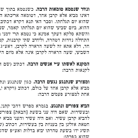
ונזיר שנטמא טומאות הרבה.
כשנטמא בתוך שבעת
דאינו מביא אלא קרבן אחד, דטומאה אריכתא הי
שהוא יום תגלחתו. וסבר האי תנא דקרא דכתיב 
ההוא, ביום שביעי שהוא יום תגלחתו קאמר, שנ,
והשתא סלקא דעתך אמינא כי נטמא תרי זימני ב
התחילה נזירות דטהרה, וליחייב שתי קרבנות, קמ
חד, דלא אתא זה לשעה הראויה לקרבן, דאע״ג 
השביעי, שעה הראויה לקרבן אינה אלא מיום הש:
המקנא לאשתו ע״י אנשים הרבה.
דכתיב (שם ה׳
לקנאות הרבה:
ומצורע שנתנגע נגעים הרבה.
כגון שנתנגע ונתר
מביא אלא קרבן אחד על כולם, דכתיב (ויקרא י,
אחת למצורע פעמים הרבה:
הביא צפורים ונתנגע.
בגמרא מפרש דהכי קתני, ל
ובעשירות. שאם היה עני בשעת [הבאת] צפורים
להביא קרבן עשיר. ואם היה עשיר והעני מביא 
חטאת אזלינן בין בעניות בין בעשירות, דכתיב 
תשיג ידו בשעת טהרתו יביא בדלות ואע״פ שהעש
שהוא כפרתו: