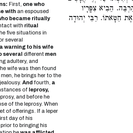
ns:
First,
one who
הַרְבֵּה. הֵבִיא צִפֳּרָיו
se with
an espoused
 אֶת חַטָּאתוֹ. רַבִּי יְהוּדָה
 who became ritually
tact with
ritual
e five situations in
or several
a warning to his wife
o several
different
men
g adultery, and
 the wife was then found
 men, he brings her to the
 jealousy.
And
fourth,
a
nstances of
leprosy,
eprosy, and before he
apse of the leprosy. When
et of offerings. If a leper
irst day of his
prior to bringing his
cation he
was afflicted