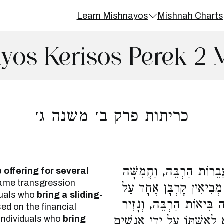
Learn Mishnayos
Mishnah Charts
yos Kerisos Perek 2 
כריתות פרק ב׳ משנה ג׳
בֵרוֹת הַרְבֵּה, וַחֲמִשָּׁה
 offering for several
 same transgression
 מְבִיאִין קָרְבָּן אֶחָד עַל
duals who
bring a sliding-
 בִּיאוֹת הַרְבֵּה, וְנָזִיר
ed on the financial
 individuals who
bring
 לְאִשְׁתּוֹ עַל יְדֵי אֲנָשִׁים