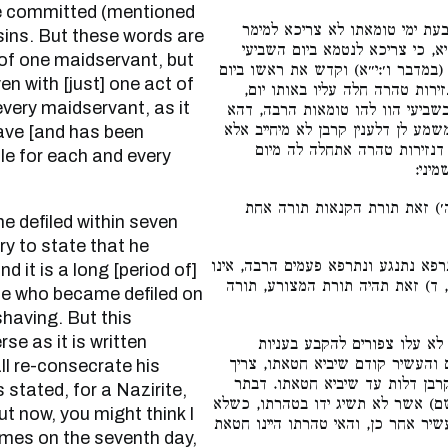
 ימי טומאתו לא צריכא למימר
sins. But these words are
א, כי צריכא לנטמא ביום השביעי
f one maidservant, but
(במדבר ו׳:י״א) וקדש את ראשו ביום
n with [just] one act of
זירות טהרה חלה עליו באותו יום
every maidservant, as it
שביעי הוו להו טומאות הרבה, דהא
שמע לן דלענין קרבן לא מיחייב אלא
slave [and has been
דנזירות טהרה אתחלה לה מיום
le for each and every
מיני
) זאת תורת הקנאות תורה אחת
ry to state that he
פא נתנגע ונתרפא פעמים הרבה, אינו
d it is a long [period of]
, ד) זאת תהיה תורת המצורע, תורה
one who became defiled on
shaving. But this
se as it is written
א עלו צפורים להקבע בעניות
 והעשיר קודם שיביא חטאתו, צריך
l re-consecrate his
קרבן דלות עד שיביא חטאתו. דבתר
 stated, for a Nazirite,
(שם) אשר לא תשיג ידו בטהרתו, כשלא
t now, you might think I
יר אחר כן, והאי טהרתו היינו חטאת
imes on the seventh day,