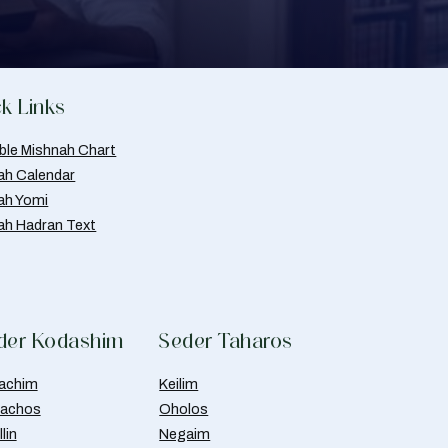
k Links
able Mishnah Chart
ah Calendar
ah Yomi
ah Hadran Text
der Kodashim
Seder Taharos
achim
Keilim
achos
Oholos
lin
Negaim