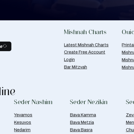
Mishnah Charts
Quic
Latest Mishnah Charts
Print
be
Create Free Account
Mishn
Login
Mishn
Bar Mitzvah
Mishn
line
Seder Nashim
Seder Nezikin
Se
Yevamos
Bava Kamma
Zev
Kesuvos
Bava Metzia
Men
Nedarim
Bava Basra
Chul