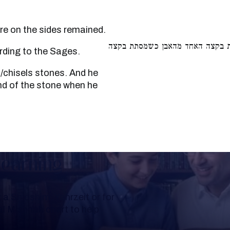
anks that are on the sides remained.
בת בקצה האחד מהאבן כשמסתת בקצה
s according to the Sages.
end of the stone when he
Learning
a Shloshim, Yahrzeit or for
al Mishnah chart to help