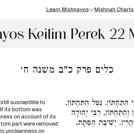
Learn Mishnayos
Mishnah Charts
yos Keilim Perek 22 
כלים פרק כ"ב משנה ח׳
ֵי הַתַּחְתּוֹן. נִטַּל הַתַּחְתּוֹן
till susceptible to
If its bottom was
 וְהַתַּחְתּוֹן, רַבִּי יְהוּדָה
anness on account of its
טַהֲרִין. יְשִׁיבַת הַסַּתָּת
bottom part were removed:
 to uncleanness on