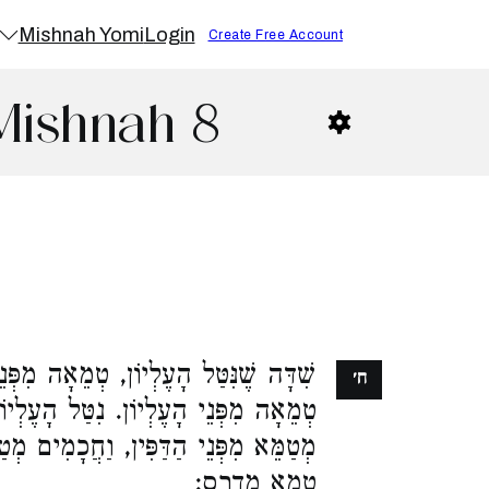
Mishnah Yomi
Login
Create Free Account
Mishnah 8
שִׁדָּה שֶׁנִּטַּל הָעֶלְיוֹן, טְמֵאָה מִפְּנ,
ח׳
טְמֵאָה מִפְּנֵי הָעֶלְיוֹן. נִטַּל הָעֶלְיוֹן
מְטַמֵּא מִפְּנֵי הַדַּפִּין, וַחֲכָמִים מְ,
טָמֵא מִדְרָס: