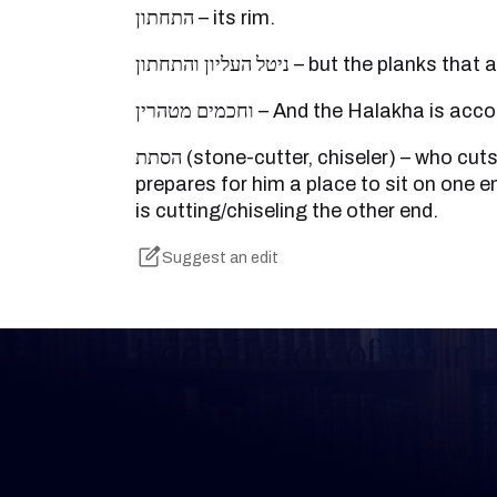
התחתון – its rim.
ניטל העליון והתחתון – but the pl
וחכמים מטהרין – And the Halakha i
הסתת (stone-cutter, chiseler) – who cuts/chisels stones. And he
prepares for him a place to sit on one 
is cutting/chiseling the other end.
Suggest an edit
Keep Track of your 
Whether you are learning Mishnayos for 
your own knowledge, create a free digit
you keep track of your learning.