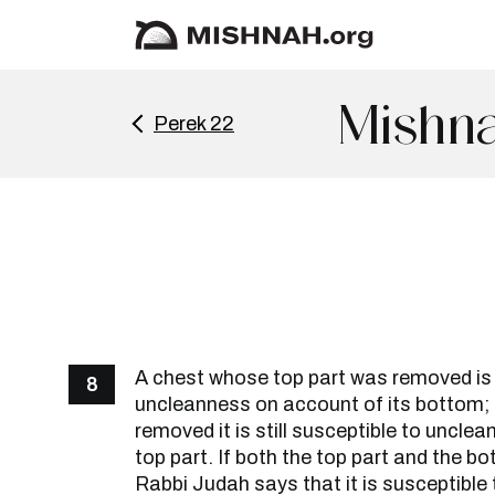
Mishna
Perek 22
A chest whose top part was removed is s
8
uncleanness on account of its bottom; 
removed it is still susceptible to uncle
top part. If both the top part and the 
Rabbi Judah says that it is susceptible