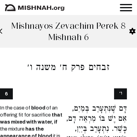
Mishnayos Zevachim Perek 8
Mishnah 6
זבחים פרק ח׳ משנה ו׳
ו׳
6
דָּם שֶׁנִּתְעָרֵב בְּמַיִם,
In the case of
blood
of an
offering fit for sacrifice
that
אִם יֶשׁ בּוֹ מַרְאֵה דָם,
was mixed with water, if
כָּשֵׁר. נִתְעָרֵב בְּיַיִן,
the mixture
has the
appearance of blood
it is