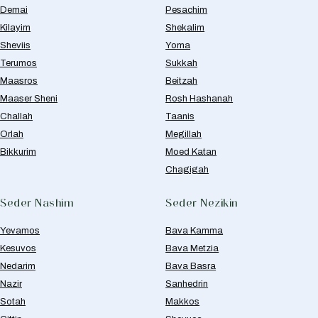
Demai
Pesachim
Kilayim
Shekalim
Sheviis
Yoma
Terumos
Sukkah
Maasros
Beitzah
Maaser Sheni
Rosh Hashanah
Challah
Taanis
Orlah
Megillah
Bikkurim
Moed Katan
Chagigah
Seder Nashim
Seder Nezikin
Yevamos
Bava Kamma
Kesuvos
Bava Metzia
Nedarim
Bava Basra
Nazir
Sanhedrin
Sotah
Makkos