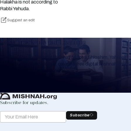
Halakha is not according to
Rabbi Yehuda.
Suggest an edit
Keep Track of your Learning
Whether you are learning Mishnayos for a Shloshim, Yahrzeit
or for your own knowledge, create a free digital Mishnah chart
to help you keep track of your learning.
Create Mishnah Chart
Subscribe for updates.
Subscribe