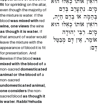
רוֹאִין אוֹתוֹ כְאִלּוּ הוּא
fit
for sprinkling on the altar,
מָיִם. נִתְעָרֵב בְּדַם
even though the majority of
the mixture is water. If the
בְּהֵמָה אוֹ בְדַם חַיָּה,
blood
was mixed with
red
רוֹאִין אוֹתוֹ כְאִלּוּ הוּא
wine, one views
the wine
מָיִם. רַבִּי יְהוּדָה
as though it is water.
If
that amount of water would
אוֹמֵר, אֵין דָּם מְבַטֵּל
leave the mixture with the
דָּם:
appearance of blood it is fit
for presentation. And
likewise if the blood
was
mixed with the blood of
a
non-sacred
domesticated
animal or the blood of
a
non-sacred
undomesticated animal,
one considers
the non-
sacred blood
as though it
is water.
Rabbi Yehuda