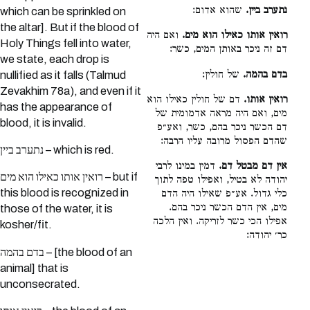
נתערב ביין.
שהוא אדום:
which can be sprinkled on
the altar]. But if the blood of
רואין אותו כאילו הוא מים.
ואם היה
Holy Things fell into water,
דם זה ניכר באותן המים, כשר:
we state, each drop is
בדם בהמה.
של חולין:
nullified as it falls (Talmud
Zevakhim 78a), and even if it
רואין אותו.
דם של חולין כאילו הוא
has the appearance of
מים, ואם היה מראה אדמומית של
blood, it is invalid.
דם הכשר ניכר בהם, כשר, ואע״פ
שהדם הפסול מרובה עליו הרבה:
נתערב ביין – which is red.
אין דם מבטל דם.
דמין במינו לרבי
רואין אותו כאילו הוא מים – but if
יהודה לא בטיל, ואפילו טפה לתוך
this blood is recognized in
כלי גדול. אע״פ שאילו היה הדם
מים, אין הדם הכשר ניכר בהם.
those of the water, it is
אפילו הכי כשר לזריקה. ואין הלכה
kosher/fit.
כר׳ יהודה:
בדם בהמה – [the blood of an
animal] that is
unconsecrated.