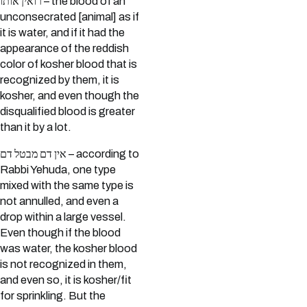
רואין אותו – the blood of an
unconsecrated [animal] as if
it is water, and if it had the
appearance of the reddish
color of kosher blood that is
recognized by them, it is
kosher, and even though the
disqualified blood is greater
than it by a lot.
אין דם מבטל דם – according to
Rabbi Yehuda, one type
mixed with the same type is
not annulled, and even a
drop within a large vessel.
Even though if the blood
was water, the kosher blood
is not recognized in them,
and even so, it is kosher/fit
for sprinkling. But the