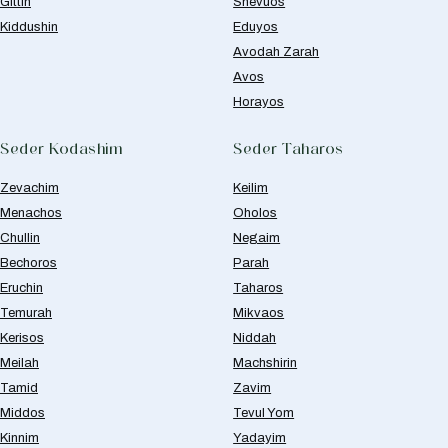
Gittin
Shevuos
Kiddushin
Eduyos
Avodah Zarah
Avos
Horayos
Seder Kodashim
Seder Taharos
Zevachim
Keilim
Menachos
Oholos
Chullin
Negaim
Bechoros
Parah
Eruchin
Taharos
Temurah
Mikvaos
Kerisos
Niddah
Meilah
Machshirin
Tamid
Zavim
Middos
Tevul Yom
Kinnim
Yadayim