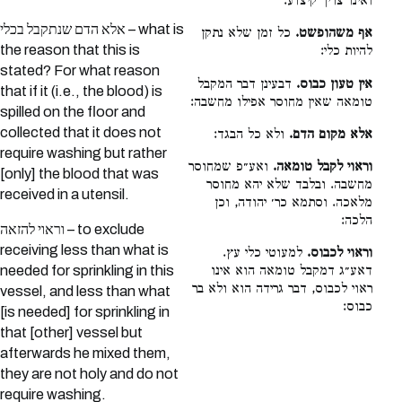
ואינו צריך קיצוע:
אלא הדם שנתקבל בכלי – what is
אף משהופשט.
כל זמן שלא נתקן
the reason that this is
להיות כלי:
stated? For what reason
אין טעון כבוס.
דבעינן דבר המקבל
that if it (i.e., the blood) is
טומאה שאין מחוסר אפילו מחשבה:
spilled on the floor and
collected that it does not
אלא מקום הדם.
ולא כל הבגד:
require washing but rather
וראוי לקבל טומאה.
ואע״פ שמחוסר
[only] the blood that was
מחשבה. ובלבד שלא יהא מחוסר
received in a utensil.
מלאכה. וסתמא כר׳ יהודה, וכן
הלכה:
וראוי להזאה – to exclude
receiving less than what is
וראוי לכבוס.
למעוטי כלי עץ.
needed for sprinkling in this
דאע״ג דמקבל טומאה הוא אינו
ראוי לכבוס, דבר גרידה הוא ולא בר
vessel, and less than what
כבוס:
[is needed] for sprinkling in
that [other] vessel but
afterwards he mixed them,
they are not holy and do not
require washing.