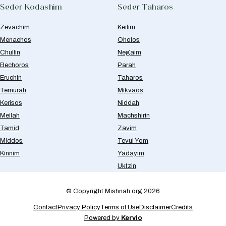
Seder Kodashim
Seder Taharos
Zevachim
Keilim
Menachos
Oholos
Chullin
Negaim
Bechoros
Parah
Eruchin
Taharos
Temurah
Mikvaos
Kerisos
Niddah
Meilah
Machshirin
Tamid
Zavim
Middos
Tevul Yom
Kinnim
Yadayim
Uktzin
© Copyright Mishnah.org 2026
Contact
Privacy Policy
Terms of Use
Disclaimer
Credits
Powered by
Kervio