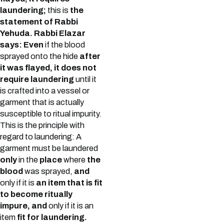
laundering;
this is
the
statement of Rabbi
Yehuda.
Rabbi Elazar
says: Even
if the blood
sprayed onto the hide
after
it was flayed, it does not
require laundering
until it
is crafted into a vessel or
garment that is actually
susceptible to ritual impurity.
This is the principle with
regard to laundering: A
garment must be laundered
only
in the
place
where
the
blood
was sprayed,
and
only if it is
an item that is fit
to become ritually
impure, and
only if it is an
item
fit for laundering.