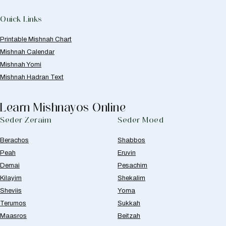
Quick Links
Printable Mishnah Chart
Mishnah Calendar
Mishnah Yomi
Mishnah Hadran Text
Learn Mishnayos Online
Seder Zeraim
Seder Moed
Berachos
Shabbos
Peah
Eruvin
Demai
Pesachim
Kilayim
Shekalim
Sheviis
Yoma
Terumos
Sukkah
Maasros
Beitzah