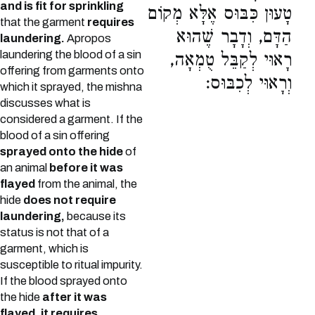
and is fit for sprinkling
טָעוּן כִּבּוּס אֶלָּא מְקוֹם
that the garment
requires
הַדָּם, וְדָבָר שֶׁהוּא
laundering.
Apropos
laundering the blood of a sin
רָאוּי לְקַבֵּל טֻמְאָה,
offering from garments onto
וְרָאוּי לְכִבּוּס:
which it sprayed, the mishna
discusses what is
considered a garment. If the
blood of a sin offering
sprayed onto the hide
of
an animal
before it was
flayed
from the animal, the
hide
does not require
laundering,
because its
status is not that of a
garment, which is
susceptible to ritual impurity.
If the blood sprayed onto
the hide
after it was
flayed, it requires