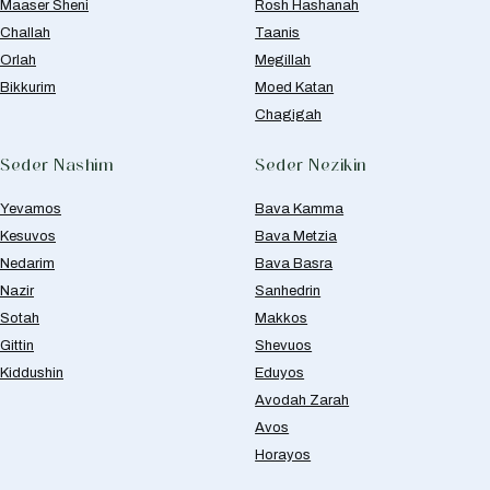
Maaser Sheni
Rosh Hashanah
Challah
Taanis
Orlah
Megillah
Bikkurim
Moed Katan
Chagigah
Seder Nashim
Seder Nezikin
Yevamos
Bava Kamma
Kesuvos
Bava Metzia
Nedarim
Bava Basra
Nazir
Sanhedrin
Sotah
Makkos
Gittin
Shevuos
Kiddushin
Eduyos
Avodah Zarah
Avos
Horayos