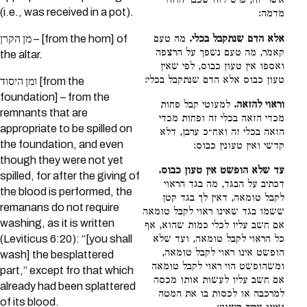
אשר יזה, פרט לזה שכבר הוזה
(i.e., was received in a pot).
מדמה:
אלא הדם שנתקבל בכלי.
מה טעם
מן הקרן – [from the horn] of
קאמר, מה טעם נשפך על הרצפה
the altar.
ואספו אין טעון כבוס, לפי שאין
טעון כבוס אלא הדם שנתקבל בכלי:
ומן היסוד [from the
foundation] – from the
וראוי להזאה.
למעוטי קבל פחות
remnants that are
מכדי הזאה בכלי זה ופחות מכדי
appropriate to be spilled on
הזאה בכלי זה ואח״כ ערבן, דלא
the foundation, and even
קדשי ואין טעונין כבוס:
though they were not yet
עד שלא הופשט אין טעון כבוס.
spilled, for after the giving of
דכתיב על הבגד, מה בגד הראוי
the blood is performed, the
לקבל טומאה, דאין לך בגד קטן
remanans do not require
ששמו בגד שאינו ראוי לקבל טומאה
washing, as it is written
אם חשב עליו לכלי כמות שהוא, אף
כל הראוי לקבל טומאה, ועד שלא
(Leviticus 6:20): “[you shall
הופשט אינו ראוי לקבל טומאה,
wash] the besplattered
ומשהופשט הוי ראוי לקבל טומאה
part,” except fro that which
אם חשב עליו לעשות אותו מכסה
already had been splattered
למרכבה או לכסות בו את המטה
of its blood.