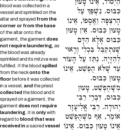
הַיְסוֹד, אֵינוֹ טָעוּן
blood was collected in a
כִּבּוּס. נִשְׁפַּךְ עַל
vessel and sprinkled on the
altar and sprayed
from the
הָרִצְפָּה וַאֲסָפוֹ, אֵינוֹ
corner or from the base
טָעוּן כִּבּוּס. אֵין טָעוּן
of the altar onto the
כִּבּוּס אֶלָּא הַדָּם
garment, the garment
does
not require laundering,
as
שֶׁנִּתְקַבֵּל בִּכְלִי וְרָאוּי
the blood was already
לְהַזָּיָה. נִתַּז עַל הָעוֹר
sprinkled and its mitzva was
fulfilled. If the blood
spilled
עַד שֶׁלֹּא הֻפְשַׁט, אֵינוֹ
from the neck
onto the
טָעוּן כִּבּוּס.
floor
before it was collected
in a vessel,
and
the priest
מִשֶּׁהֻפְשַׁט, טָעוּן
collected
the blood and it
כִּבּוּס, דִּבְרֵי רַבִּי
sprayed on a garment, the
יְהוּדָה. רַבִּי אֱלִיעֶזֶר
garment
does not require
laundering.
It is
only
with
אוֹמֵר, אַף מִשֶּׁהֻפְשַׁט
regard to
blood that was
אֵינוֹ טָעוּן כִּבּוּס. אֵינוֹ
received in
a sacred
vessel