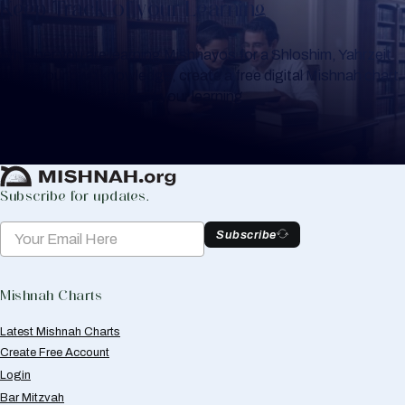
Keep Track of your Learning
Whether you are learning Mishnayos for a Shloshim, Yahrzeit
or for your own knowledge, create a free digital Mishnah chart
to help you keep track of your learning.
Create Mishnah Chart
Subscribe for updates.
Subscribe
Mishnah Charts
Latest Mishnah Charts
Create Free Account
Login
Bar Mitzvah