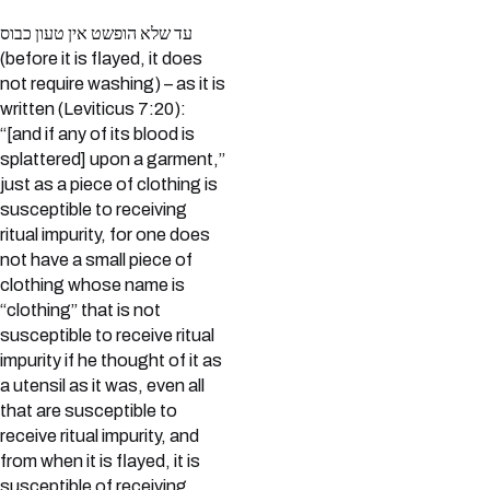
עד שלא הופשט אין טעון כבוס
(before it is flayed, it does
not require washing) – as it is
written (Leviticus 7:20):
“[and if any of its blood is
splattered] upon a garment,”
just as a piece of clothing is
susceptible to receiving
ritual impurity, for one does
not have a small piece of
clothing whose name is
“clothing” that is not
susceptible to receive ritual
impurity if he thought of it as
a utensil as it was, even all
that are susceptible to
receive ritual impurity, and
from when it is flayed, it is
susceptible of receiving