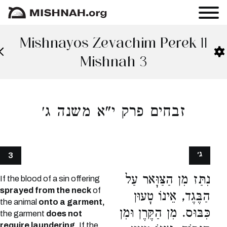
Mishnayos Zevachim Perek 11
Mishnah 3
זבחים פרק י"א משנה ג׳
ג׳
3
נִתַּז מִן הַצַּוָּאר עַל
If the blood of a sin offering
sprayed from the neck
of
הַבֶּגֶד, אֵינוֹ טָעוּן
the animal
onto a garment,
כִּבּוּס. מִן הַקֶּרֶן וּמִן
the garment
does not
require laundering.
If the