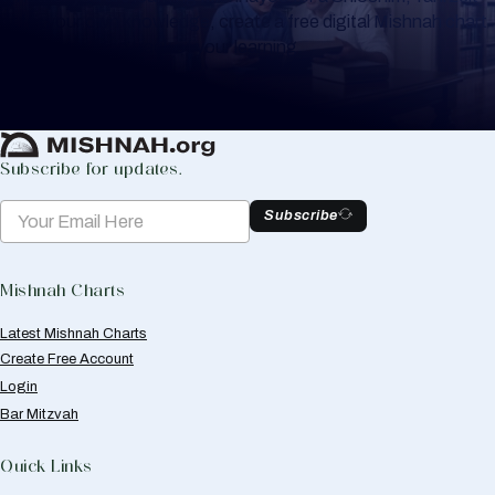
or for your own knowledge, create a free digital Mishnah chart
to help you keep track of your learning.
Create Mishnah Chart
Subscribe for updates.
Subscribe
Mishnah Charts
Latest Mishnah Charts
Create Free Account
Login
Bar Mitzvah
Quick Links