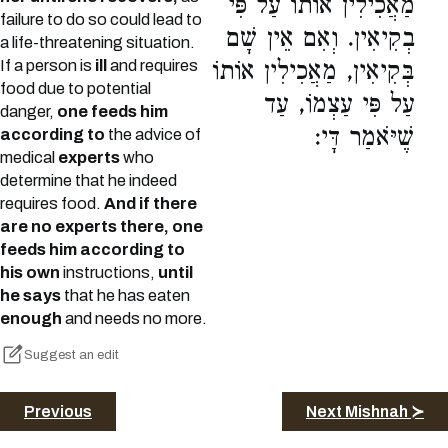
מַאֲכִילִין אוֹתוֹ עַל פִּי
failure to do so could lead to
בְקִיאִין. וְאִם אֵין שָׁם
a life-threatening situation.
If a person is
ill
and requires
בְּקִיאִין, מַאֲכִילִין אוֹתוֹ
food due to potential
עַל פִּי עַצְמוֹ, עַד
danger,
one feeds him
שֶׁיֹּאמַר דָּי:
according to
the advice of
medical
experts
who
determine that he indeed
requires food.
And if there
are no experts there, one
feeds him according to
his own
instructions,
until
he says
that he has eaten
enough
and needs no more.
Suggest an edit
Previous
Next Mishnah ≻