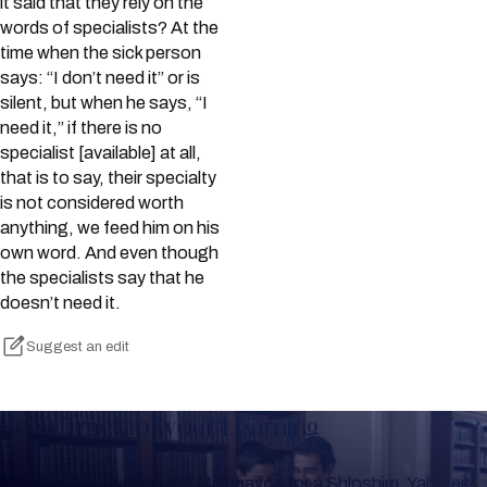
it said that they rely on the
words of specialists? At the
time when the sick person
says: “I don’t need it” or is
silent, but when he says, “I
need it,” if there is no
specialist [available] at all,
that is to say, their specialty
is not considered worth
anything, we feed him on his
own word. And even though
the specialists say that he
doesn’t need it.
Suggest an edit
Keep Track of your Learning
Whether you are learning Mishnayos for a Shloshim, Yahrzeit