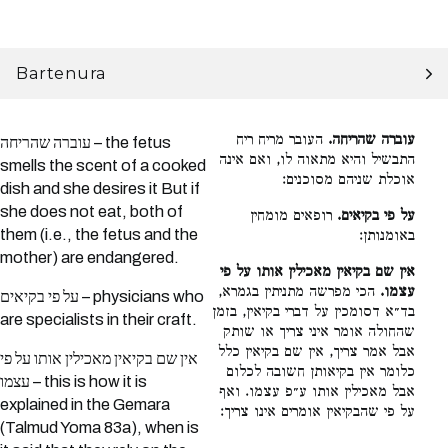
Bartenura
עוברה שהריחה.
העובר מריח ריח
עוברה שהריחה – the fetus
התבשיל והיא מתאוה לו, ואם אינה
smells the scent of a cooked
אוכלת שניהם מסוכנים:
dish and she desires it But if
she does not eat, both of
על פי בקיאים.
רופאים מומחין
them (i.e., the fetus and the
באומנותן:
mother) are endangered.
אין שם בקיאין מאכילין אותו על פי
עצמו.
הכי מפרשה מתניתין בגמרא,
על פי בקיאים – physicians who
בד״א דסומכין על דברי בקיאין, בזמן
are specialists in their craft.
שהחולה אומר איני צריך או שותק
אבל אמר צריך, אין שם בקיאין כלל
אין שם בקיאין מאכילין אותו על פי
כלומר אין בקיאותן חשובה לכלום
עצמו – this is how it is
אבל מאכילין אותו ע״פ עצמו. ואף
explained in the Gemara
על פי שהבקיאין אומרים אינו צריך:
(Talmud Yoma 83a), when is