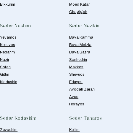
Bikkurim
Moed Katan
Chagigah
Seder Nashim
Seder Nezikin
Yevamos
Bava Kamma
Kesuvos
Bava Metzia
Nedarim
Bava Basra
Nazir
Sanhedrin
Sotah
Makkos
Gittin
Shevuos
Kiddushin
Eduyos
Avodah Zarah
Avos
Horayos
Seder Kodashim
Seder Taharos
Zevachim
Keilim