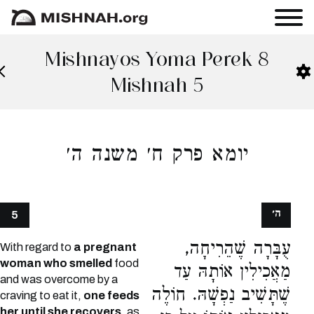
Mishnayos Yoma Perek 8
Mishnah 5
יומא פרק ח׳ משנה ה׳
ה׳
5
עֻבָּרָה שֶׁהֵרִיחָה,
With regard to
a pregnant
woman who smelled
food
מַאֲכִילִין אוֹתָהּ עַד
and was overcome by a
שֶׁתָּשִׁיב נַפְשָׁהּ. חוֹלֶה
craving to eat it,
one feeds
her until she recovers,
as