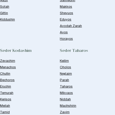
Nazir
Sanhedrin
Sotah
Makkos
Gittin
Shevuos
Kiddushin
Eduyos
Avodah Zarah
Avos
Horayos
Seder Kodashim
Seder Taharos
Zevachim
Keilim
Menachos
Oholos
Chullin
Negaim
Bechoros
Parah
Eruchin
Taharos
Temurah
Mikvaos
Kerisos
Niddah
Meilah
Machshirin
Tamid
Zavim