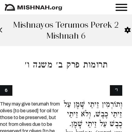
Mishnayos Terumos Perek 2
Mishnah 6
תרומות פרק ב׳ משנה ו׳
ו׳
6
וְתוֹרְמִין זֵיתֵי שֶׁמֶן עַל
They may give terumah from
olives [to be used] for oil for
זֵיתֵי כֶבֶשׁ, וְלֹא זֵיתֵי
those to be preserved, but
כֶבֶשׁ עַל זֵיתֵי שָׁמֶן.
not from olives due to be
preserved for olives [to be