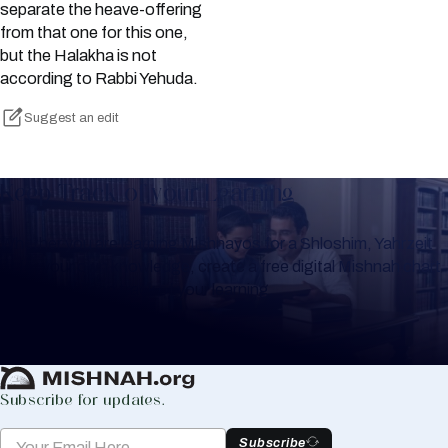
separate the heave-offering
from that one for this one,
but the Halakha is not
according to Rabbi Yehuda.
Suggest an edit
Keep Track of your Learning
Whether you are learning Mishnayos for a Shloshim, Yahrzeit
or for your own knowledge, create a free digital Mishnah chart
to help you keep track of your learning.
Create Mishnah Chart
Subscribe for updates.
Subscribe