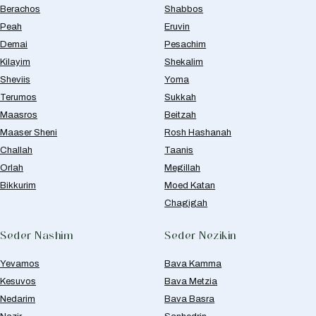
Berachos
Shabbos
Peah
Eruvin
Demai
Pesachim
Kilayim
Shekalim
Sheviis
Yoma
Terumos
Sukkah
Maasros
Beitzah
Maaser Sheni
Rosh Hashanah
Challah
Taanis
Orlah
Megillah
Bikkurim
Moed Katan
Chagigah
Seder Nashim
Seder Nezikin
Yevamos
Bava Kamma
Kesuvos
Bava Metzia
Nedarim
Bava Basra