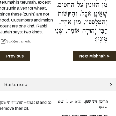
terumah is terumah, except
מִן הַזּוּנִין עַל הַחִטִּים,
for zunin given for wheat,
שֶׁאֵינָן אֹכֶל. וְהַקִּשּׁוּת
since these (zunin) are not
food. Cucumbers and melon
וְהַמְּלָפְפוֹן, מִין אֶחָד.
count are one kind. Rabbi
רַבִּי יְהוּדָה אוֹמֵר, שְׁנֵי
Judah says: two kinds.
מִינִין:
Suggest an edit
Previous
Next Mishnah ≻
Bartenura
תורמין זיתי שמן.
העומדים להוציא
תורמין זיתי שמן – that stand to
שמנן:
remove their oil.