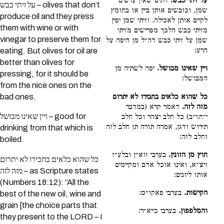
על זיתי כבש.
זיתים שאין עושים
על זיתי כבש – olives that don’t
שמן, וכובשים אותן ביין או בחומץ
produce oil and they press
לקיים אותן לאכילה. וזיתי שמן יפין
them with wine or with
מזיתי כבש הלכך מפרישים מזיתי
vinegar to preserve them for
שמן על זיתי כבש דה״ל מן היפה על
הרע:
eating. But olives for oil are
better than olives for
ויין שאינו מבושל.
יפה לשתיה מן
pressing, for it should be
המבושל:
from the nice ones on the
כל שהוא כלאים בחבירו לא יתרום
bad ones.
מזה לזה.
דאמר קרא (במדבר
ויין שאינו מבושל – good for
י״ח:י״ב) כל חלב יצהר וכל חלב
תירוש ודגן, אמרה תורה תן חלב לזה
drinking from that which is
וחלב לזה:
boiled.
חוץ מן הזונין.
בערבי זוא״ן ובלע״ז
כל שהוא כלאים בחבירו לא יתרום
ויצ״א, ואינו אוכל אדם ומקיימים
מזה לזה – as Scripture states
אותו ליונים:
(Numbers 18:12): “All the
הקישות.
בערבי פאקו״ס:
best of the new oil, wine and
grain [the choice parts that
והמלפפון.
בערבי כייא״ר:
they present to the LORD – I