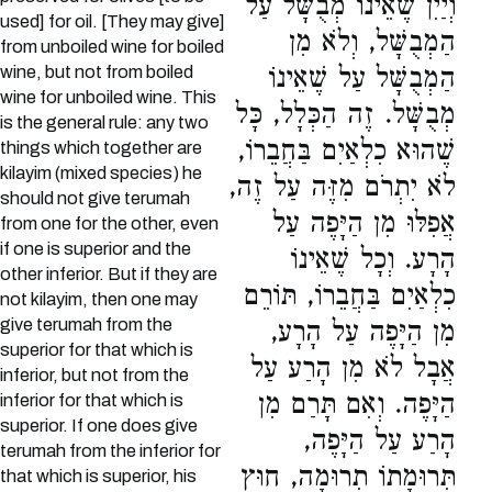
וְיַיִן שֶׁאֵינוֹ מְבֻשָּׁל עַל
used] for oil. [They may give]
הַמְבֻשָּׁל, וְלֹא מִן
from unboiled wine for boiled
wine, but not from boiled
הַמְבֻשָּׁל עַל שֶׁאֵינוֹ
wine for unboiled wine. This
מְבֻשָּׁל. זֶה הַכְּלָל, כָּל
is the general rule: any two
שֶׁהוּא כִלְאַיִם בַּחֲבֵרוֹ,
things which together are
kilayim (mixed species) he
לֹא יִתְרֹם מִזֶּה עַל זֶה,
should not give terumah
אֲפִלּוּ מִן הַיָּפֶה עַל
from one for the other, even
if one is superior and the
הָרָע. וְכָל שֶׁאֵינוֹ
other inferior. But if they are
כִלְאַיִם בַּחֲבֵרוֹ, תּוֹרֵם
not kilayim, then one may
give terumah from the
מִן הַיָּפֶה עַל הָרָע,
superior for that which is
אֲבָל לֹא מִן הָרַע עַל
inferior, but not from the
הַיָּפֶה. וְאִם תָּרַם מִן
inferior for that which is
superior. If one does give
הָרַע עַל הַיָּפֶה,
terumah from the inferior for
תְּרוּמָתוֹ תְרוּמָה, חוּץ
that which is superior, his