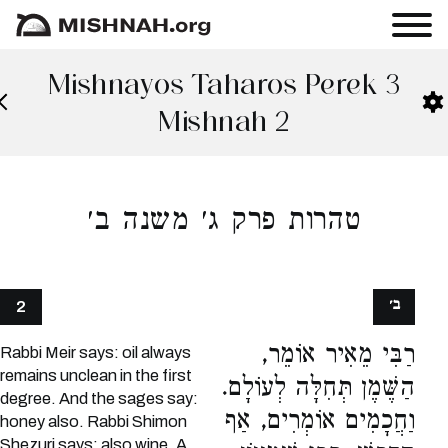
Mishnayos Taharos Perek 3
Mishnah 2
טהרות פרק ג׳ משנה ב׳
ב׳
2
רַבִּי מֵאִיר אוֹמֵר,
Rabbi Meir says: oil always
remains unclean in the first
הַשֶּׁמֶן תְּחִלָּה לְעוֹלָם.
degree. And the sages say:
וַחֲכָמִים אוֹמְרִים, אַף
honey also. Rabbi Shimon
Shezuri says: also wine. A