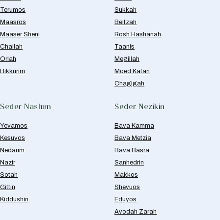
Terumos
Sukkah
Maasros
Beitzah
Maaser Sheni
Rosh Hashanah
Challah
Taanis
Orlah
Megillah
Bikkurim
Moed Katan
Chagigah
Seder Nashim
Seder Nezikin
Yevamos
Bava Kamma
Kesuvos
Bava Metzia
Nedarim
Bava Basra
Nazir
Sanhedrin
Sotah
Makkos
Gittin
Shevuos
Kiddushin
Eduyos
Avodah Zarah