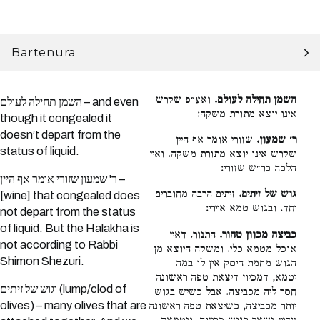
Bartenura
השמן תחילה לעולם.
ואע״פ שקרש
השמן תחילה לעולם – and even
אינו יוצא מתורת משקה:
though it congealed it
doesn’t depart from the
ר׳ שמעון.
שזורי אומר אף היין
status of liquid.
שקרש אינו יוצא מתורת משקה. ואין
הלכה כר״ש שזורי:
ר' שמעון שזורי אומר אף היין –
גוש של זיתים.
זיתים הרבה מחוברים
[wine] that congealed does
יחד. ובגוש טמא איירי:
not depart from the status
of liquid. But the Halakha is
כביצה מכוון טהור.
התנור. דאין
not according to Rabbi
אוכל מטמא כלי. ומשקה היוצא מן
Shimon Shezuri.
הגוש מחמת היסק אין לו במה
יטמא, דמכיון דיצאת טפה ראשונה
וגוש של זיתים (lump/clod of
חסר ליה מכביצה. אבל כשיש בגוש
olives) – many olives that are
יותר מכביצה, כשיצאת טפה ראשונה