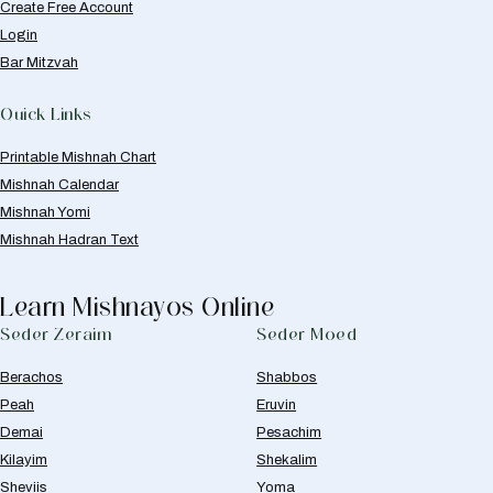
Create Free Account
Login
Bar Mitzvah
Quick Links
Printable Mishnah Chart
Mishnah Calendar
Mishnah Yomi
Mishnah Hadran Text
Learn Mishnayos Online
Seder Zeraim
Seder Moed
Berachos
Shabbos
Peah
Eruvin
Demai
Pesachim
Kilayim
Shekalim
Sheviis
Yoma