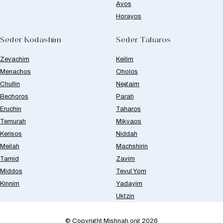
Avos
Horayos
Seder Kodashim
Seder Taharos
Zevachim
Keilim
Menachos
Oholos
Chullin
Negaim
Bechoros
Parah
Eruchin
Taharos
Temurah
Mikvaos
Kerisos
Niddah
Meilah
Machshirin
Tamid
Zavim
Middos
Tevul Yom
Kinnim
Yadayim
Uktzin
© Copyright Mishnah.org 2026