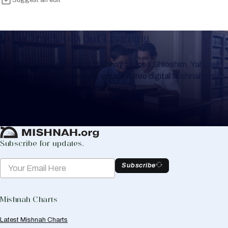
Suggest an edit
Keep Track of your Learning
Whether you are learning Mishnayos for a Shloshim, Yahrzeit
or for your own knowledge, create a free digital Mishnah chart
to help you keep track of your learning.
Create Mishnah Chart
Subscribe for updates.
Subscribe
Mishnah Charts
Latest Mishnah Charts