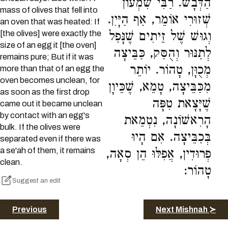
הַדְּבָשׁ. רַבִּי שִׁמְעוֹן
mass of olives that fell into
שְׁזוּרִי אוֹמֵר, אַף הַיָּיִן.
an oven that was heated: If
[the olives] were exactly the
וְגוּשׁ שֶׁל זֵיתִים שֶׁנָּפַל
size of an egg it [the oven]
לְתַנּוּר וְהֻסַּק, כַּבֵּיצָה
remains pure; But if it was
מְכֻוָּן, טָהוֹר. יוֹתֵר
more than that of an egg the
oven becomes unclean, for
מִכַּבֵּיצָה, טָמֵא, שֶׁכֵּיוָן
as soon as the first drop
שֶׁיָּצָאת טִפָּה
came out it became unclean
by contact with an egg's
הָרִאשׁוֹנָה, נִטְמֵאת
bulk. If the olives were
בְּכַבֵּיצָה. אִם הָיוּ
separated even if there was
a se'ah of them, it remains
פְרוּדִין, אֲפִלּוּ הֵן סְאָה,
clean.
טָהוֹר:
Suggest an edit
Previous
Next Mishnah ≻