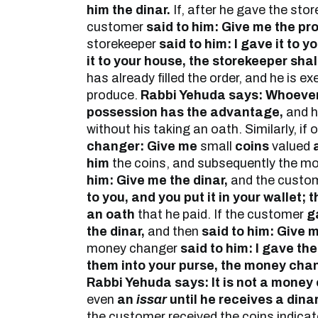
him the dinar.
If, after he gave the sto
customer
said to him: Give me the pr
storekeeper
said to him: I gave it to 
it to your house, the storekeeper shal
has already filled the order, and he is 
produce.
Rabbi Yehuda says: Whoever 
possession has the advantage,
and h
without his taking an oath. Similarly, if
changer: Give me
small
coins
valued
him
the coins, and subsequently the 
him: Give me the dinar,
and the custo
to you, and you put it in your wallet;
an oath
that he paid. If the customer
g
the dinar,
and then
said to him: Give m
money changer
said to him: I gave th
them into your purse, the money chan
Rabbi Yehuda says: It is not a money
even
an
issar
until he receives a dinar
the customer received the coins indica