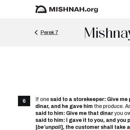
Mishna
Perek 7
If one
said to a storekeeper: Give me
6
dinar, and he gave him
the produce. An
said to him: Give me that dinar
you ow
said to him: I gave it to you, and you p
[
be’unpali
], the customer shall take 