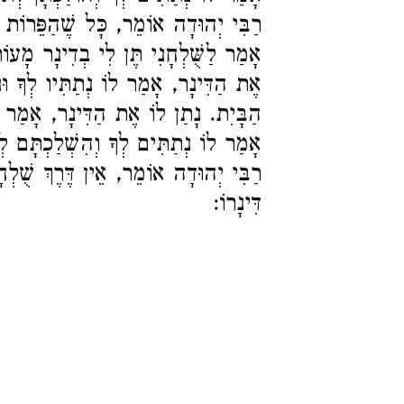
רַבִּי יְהוּדָה אוֹמֵר, כָּל שֶׁהַפֵּרוֹת ב.
אָמַר לַשֻּׁלְחָנִי תֶּן לִי בְדִינָר מָעוֹ
אֶת הַדִּינָר, אָמַר לוֹ נְתַתִּיו לְךָ וּנְת
הַבָּיִת. נָתַן לוֹ אֶת הַדִּינָר, אָמַר,
אָמַר לוֹ נְתַתִּים לְךָ וְהִשְׁלַכְתָּם לְת.
רַבִּי יְהוּדָה אוֹמֵר, אֵין דֶּרֶךְ שֻׁלְחָנ
דִּינָרוֹ: