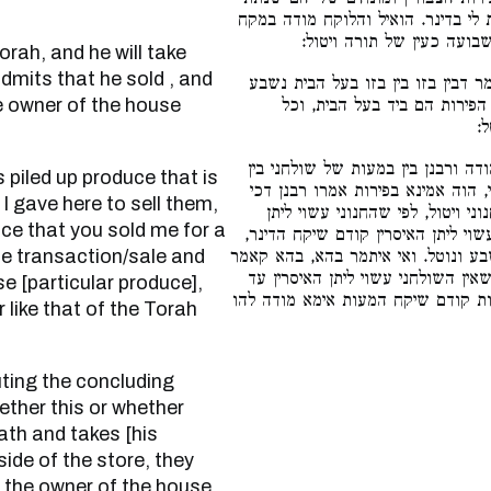
ירות הצבורין ומונחים שלי הם שנתתי
לי בדינר. הואיל והלוקח מודה במקח
שבועה כעין של תורה ויטול
dmits that he sold , and
ר דבין בזו בין בזו בעל הבית נשבע
he owner of the house
 הפירות הם ביד בעל הבית, וכל
ל
דה ורבנן בין במעות של שולחני בין
י, הוה אמינא בפירות אמרו רבנן דכי
 I gave here to sell them,
י ויטול, לפי שהחנוני עשוי ליתן
uce that you sold me for a
שוי ליתן האיסרין קודם שיקח הדינר
he transaction/sale and
בע ונוטל. ואי איתמר בהא, בהא קאמר
אין השולחני עשוי ליתן האיסרין עד
e [particular produce],
רות קודם שיקח המעות אימא מודה להו
 like that of the Torah
ether this or whether
ath and takes [his
ide of the store, they
f the owner of the house,