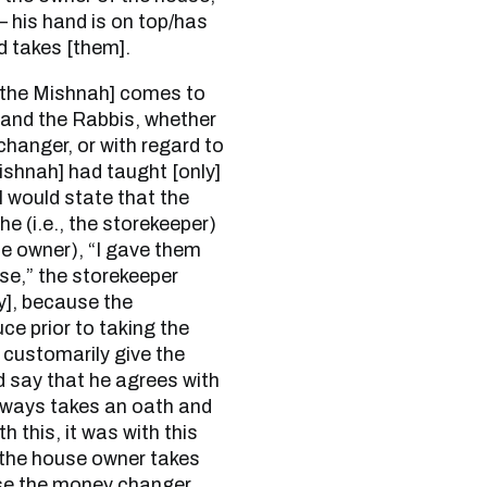
 his hand is on top/has
 takes [them].
a and the Rabbis, whether
hanger, or with regard to
Mishnah] had taught [only]
I would state that the
e (i.e., the storekeeper)
use owner), “I gave them
se,” the storekeeper
y], because the
ce prior to taking the
customarily give the
ld say that he agrees with
lways takes an oath and
th this, it was with this
s the house owner takes
use the money changer