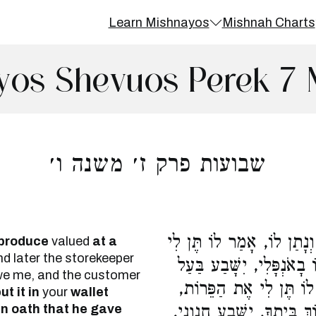
Learn Mishnayos
Mishnah Charts
yos Shevuos Perek 7 
שבועות פרק ז׳ משנה ו׳
וְנָתַן לוֹ, אָמַר לוֹ תֶּן לִי
 produce
valued
at a
d later the storekeeper
 בָאֹנְפָּלִי, יִשָּׁבַע בַּעַל
e me, and the customer
 לוֹ תֶּן לִי אֶת הַפֵּרוֹת
ut it in
your
wallet
an oath that he gave
ְ בֵּיתֶךָ, יִשָּׁבַע חֶנְוָנִי