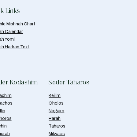
k Links
able Mishnah Chart
ah Calendar
ah Yomi
ah Hadran Text
der Kodashim
Seder Taharos
achim
Keilim
achos
Oholos
lin
Negaim
horos
Parah
chin
Taharos
urah
Mikvaos