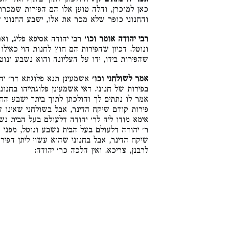
אמר לו נתתים לך.
והולכתן לתוך ביתך. ואלו הפ
כאן למוכרן, והלה טוען אלו הם הפירות שמכרת 
והחנוני כופר שלא מכר את אלו, ישבע החנוני :
רבי יהודה אומר וכו׳
רבי יהודה אסיפא פליג, ואמ
ונוטל. דכיון שהפירות הם חוץ לחנות הוי כאילו
שהפירות בידו, ידו על העליונה והוא נשבע ונוט:
אמר לשולחני וכו׳
אשמעינן תנא פלוגתא דר׳ יהו
בפירות של חנוני. דאי אשמעינן פלוגתייהו בחנונ
אמר לו נתתים לך והולכתן לתוך ביתך ישבע החנונ
פירות קודם שיקח הדינר, אבל בשולחני שאינו ע,
אימא מודו ליה לר׳ יהודה דלעולם בעל הבית נש
ר׳ יהודה דלעולם בעל הבית נשבע ונוטל, מפני ש
שיקח הדינר, אבל בחנוני שהוא עשוי ליתן הפי
לרבנן, צריכא. ואין הלכה כר׳ יהודה: