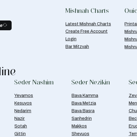
Mishnah Charts
Quic
Latest Mishnah Charts
Print
be
Create Free Account
Mishn
Login
Mishn
Bar Mitzvah
Mishn
line
Seder Nashim
Seder Nezikin
Se
Yevamos
Bava Kamma
Zev
Kesuvos
Bava Metzia
Men
Nedarim
Bava Basra
Chul
Nazir
Sanhedrin
Bec
Sotah
Makkos
Eru
Gittin
Shevuos
Tem