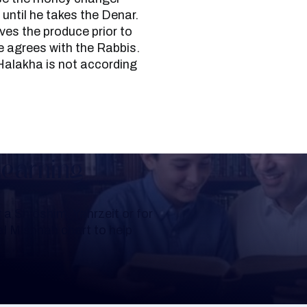
until he takes the Denar.
ves the produce prior to
he agrees with the Rabbis.
Halakha is not according
Learning
a Shloshim, Yahrzeit or for
al Mishnah chart to help