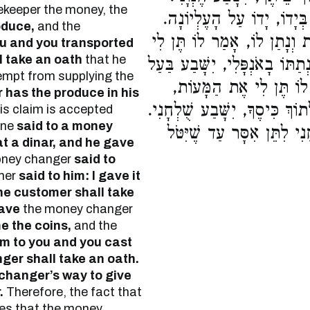
rekeeper the money, the
ְּיָדוֹ, יָדוֹ עַל הָעֶלְיוֹנָה
oduce,
and the
ת וְנָתַן לוֹ, אָמַר לוֹ תֶּן לִי
you and you transported
l take an oath
that he
ַתּוֹ בָאֹנְפָּלִי, יִשָּׁבַע בַּעַל
exempt from supplying the
 לוֹ תֶּן לִי אֶת הַמָּעוֹת
has the produce in his
וֹךְ כִּיסֶךָ, יִשָּׁבַע שֻׁלְחָנִי
is claim is accepted
 one
said to a money
ִי לִתֵּן אִסָּר עַד שֶׁיִּטֹּל
at a dinar, and he gave
money changer
said to
mer
said to him: I gave it
 the customer shall take
ave
the money changer
e the coins,
and the
em to you and you cast
ger shall take an oath.
 changer’s way to give
.
Therefore, the fact that
tes that the money