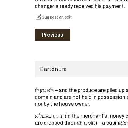
changer already received his payment.
Suggest an edit
Previous
Bartenura
ולא נתן לו – and the produce are piled up and placed in the public
domain and are not held in possession e
nor by the house owner.
ונתתו באנפליא (in the merchant’s money chest into which receipts
are dropped through a slit) – a casing/s