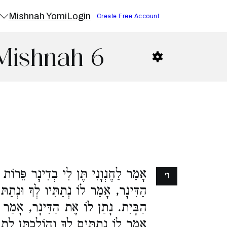
Mishnah Yomi
Login
Create Free Account
Mishnah 6
אָמַר לַחֶנְוָנִי תֶּן לִי בְדִינָר פֵּרוֹת 
ו׳
הַדִּינָר, אָמַר לוֹ נְתַתִּיו לְךָ וּנְתַתּוֹ
הַבָּיִת. נָתַן לוֹ אֶת הַדִּינָר, אָמַר,
אָמַר לוֹ נְתַתִּים לְךָ וְהוֹלַכְתָּן לְתוֹך.