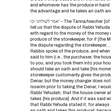
and whomever has the produce in hand –
the advantage and he takes an oath and
אמר לשולחני וכו' – The Tanna/teacher [of the Mishnah] comes to
tell us that the dispute of Rabbi Yehud
with regard to the money of the money c
produce of the storekeeper, for if [the 
the dispute regarding the storekeeper, , 
Rabbis spoke of the produce, and when h
said to him (i.e., the purchaser, the ho
to you, and you took them into your hou
should take an oath and take [his mone
storekeeper customarily gives the produ
Denar, but the money changer does not 
Issarim prior to taking the Denar, I wou
Rabbi Yehudah, that the house owner a
takes [his produce]. And if it was said wi
that Rabbi Yehuda stated it, for alway
an oath and takes [his produce], beca