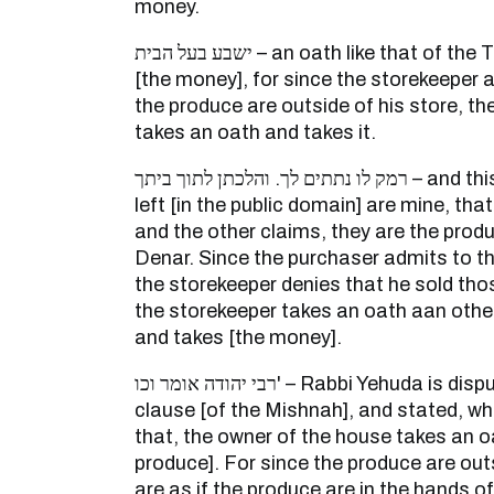
money.
ישבע בעל הבית – an oath like that of the Torah, and he will take
[the money], for since the storekeeper a
the produce are outside of his store, t
takes an oath and takes it.
רמק לו נתתים לך. והלכתן לתוך ביתך – and this piled up produce that is
left [in the public domain] are mine, that
and the other claims, they are the prod
Denar. Since the purchaser admits to t
the storekeeper denies that he sold thos
the storekeeper takes an oath aan other
and takes [the money].
רבי יהודה אומר וכו' – Rabbi Yehuda is disputing the concluding
clause [of the Mishnah], and stated, wh
that, the owner of the house takes an o
produce]. For since the produce are outs
are as if the produce are in the hands o