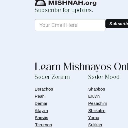
Subscribe for updates.
Subscri
Learn Mishnayos On
Seder Zeraim
Seder Moed
Berachos
Shabbos
Peah
Eruvin
Demai
Pesachim
Kilayim
Shekalim
Sheviis
Yoma
Terumos
Sukkah