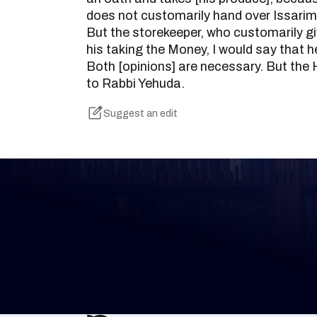
does not customarily hand over Issarim 
But the storekeeper, who customarily gi
his taking the Money, I would say that 
Both [opinions] are necessary. But the 
to Rabbi Yehuda.
Suggest an edit
Keep Track of your 
Whether you are learning Mishnayos for 
your own knowledge, create a free digit
you keep track of your learning.
Create Mishnah Chart