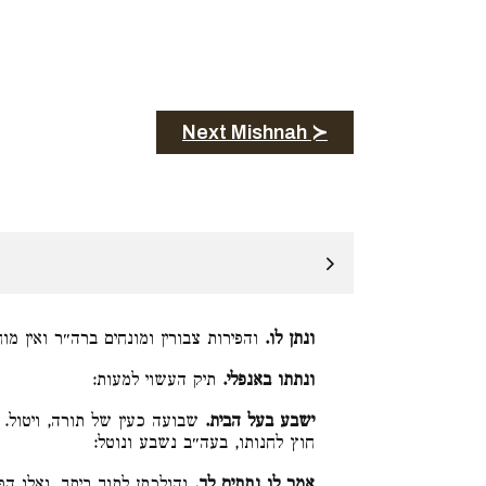
Next Mishnah ≻
ונתן לו.
והפירות צבורין ומונחים ברה״ר ואין מו:
ונתתו באנפלי.
תיק העשוי למעות:
ישבע בעל הבית.
שבועה כעין של תורה, ויטול. ד
חוץ לחנותו, בעה״ב נשבע ונוטל: