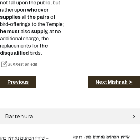
not fall upon the public, but
rather upon
whoever
supplies
all
the pairs
of
bird-offerings to the Temple;
he must
also
supply,
at no
additional charge, the
replacements for
the
disqualified
birds.
Suggest an edit
Previous
Next Mishnah ≻
Bartenura
שיהיו הכהנים נאותים בהן.
דוקא
שיהיו הכהנים נאותין בהן –