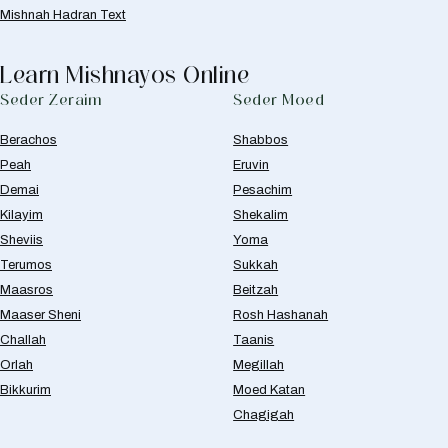
Mishnah Hadran Text
Learn Mishnayos Online
Seder Zeraim
Seder Moed
Berachos
Shabbos
Peah
Eruvin
Demai
Pesachim
Kilayim
Shekalim
Sheviis
Yoma
Terumos
Sukkah
Maasros
Beitzah
Maaser Sheni
Rosh Hashanah
Challah
Taanis
Orlah
Megillah
Bikkurim
Moed Katan
Chagigah