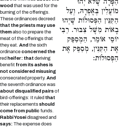
הַפָּרָה שֶׁלֹּא יְהוּ
wood
that was used for the
מוֹעֲלִין בְּאֶפְרָהּ, וְעַל
burning of the offerings.
These ordinances decreed
הַקִּנִּין הַפְּסוּלוֹת שֶׁיְּהוּ
that the priests may use
בָאוֹת מִשֶּׁל צִבּוּר. רַבִּי
them
also to prepare the
יוֹסֵי אוֹמֵר, הַמְסַפֵּק
meat of the offerings that
they eat.
And
the sixth
אֶת הַקִּנִּין, מְסַפֵּק אֶת
ordinance
concerned the
הַפְּסוּלוֹת:
red
heifer: that
deriving
benefit
from its ashes is
not considered misusing
consecrated property.
And
the seventh ordinance was
about disqualified pairs
of
bird-offerings: It ruled
that
their replacements
should
come from public
funds.
Rabbi Yosei
disagreed and
says:
The expense does