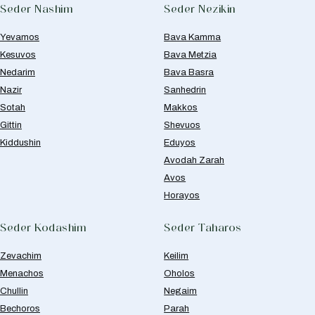
Seder Nashim
Seder Nezikin
Yevamos
Bava Kamma
Kesuvos
Bava Metzia
Nedarim
Bava Basra
Nazir
Sanhedrin
Sotah
Makkos
Gittin
Shevuos
Kiddushin
Eduyos
Avodah Zarah
Avos
Horayos
Seder Kodashim
Seder Taharos
Zevachim
Keilim
Menachos
Oholos
Chullin
Negaim
Bechoros
Parah