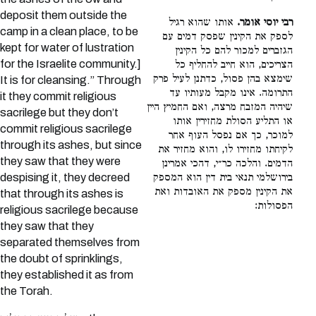
deposit them outside the
רבי יוסי אומר.
אותו שהוא רגיל
camp in a clean place, to be
לספק את הקינין שפסק דמים עם
kept for water of lustration
הגזברים למכור להם כל הקינין
for the Israelite community.]
הצריכים, הוא חייב להחליף כל
שימצא בהן פסול, כדתנן לעיל פרק
It is for cleansing.” Through
התרומה. אינו מקבל מעותיו עד
it they commit religious
שיהיה המזבח מרצה, ואם החמיץ היין
sacrilege but they don’t
או התליע הסולת מחזירין אותו
commit religious sacrilege
למוכר, כך אם נפסל העוף אחר
through its ashes, but since
לקיחתו מחזירו לו, והוא מחזיר את
they saw that they were
הדמים. והלכה כר״י, דהכי אמרינן
בירושלמי תנאי בית דין הוא המספק
despising it, they decreed
את הקינין מספק את האובדות ואת
that through its ashes is
הפסולות:
religious sacrilege because
they saw that they
separated themselves from
the doubt of sprinklings,
they established it as from
the Torah.