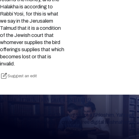
Halakha is according to
Rabbi Yosi, for this is what
we say in the Jerusalem
Talmud that it is a condition
of the Jewish court that
whomever supplies the bird
offerings supplies that which
becomes lost or that is
invalid.
Suggest an edit
Keep Track of your Learning
Whether you are learning Mishnayos for a Shloshim, Yahrzeit
or for your own knowledge, create a free digital Mishnah chart
to help you keep track of your learning.