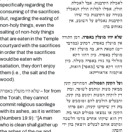
לאכילת הקרבנות. אבל לאכילת
specifically regarding the
חולין, אפילו למלוח חולין הנאכלין
consuming of the sacrifices.
בעזרה עם הקרבנות כדי שיהו
But, regarding the eating of
הקרבנות נאכלים על השובע, אין
non-holy things, even the
נאותים בהן:
salting of non-holy things
שלא יהיו מועלין באפרה.
דמן התורה
that are eaten in the Temple
אין מועלין באפרה, דכתיב (במדבר
courtyard with the sacrifices
י״ט) חטאת היא, בה מועלין ואין
in order that the sacrifices
מועלין באפרה. כיון דחזו דקא
would be eaten with
מזלזלי בה גזרו באפרה מעילה. כיון
satiation, they don’t enjoy
דחזו דקא פרשי [מאפר] הזאות,
them (i.e., the salt and the
אוקמוה אדאורייתא:
wood).
ועל הקינין הפסולות.
המחוייבין קינין
מביאין מעות ונותנים לשופר, ובית
שלא היו מועלין באפרה – for from
דין לוקחין המעות וקונים בהן קינין,
the Torah, they cannot
והבעלים הולכים להם וסומכים על
commit religious sacrilege
בית דין שיקריבו קיניהן, ואם פרחו
with its ashes, as it is written
הקינין או נמצאו פסולים תנאי בית
(Numbers 19:9): “[A man
דין הוא שיקחו אחרים מדמי הלשכה
ומקנים אותם לבעלים ויוצאין בהן ידי
who is clean shall gather up
חובתן:
the ashes of the ow and