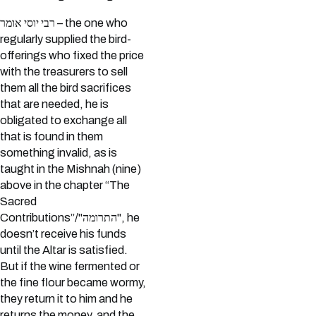
רבי יוסי אומר – the one who
regularly supplied the bird-
offerings who fixed the price
with the treasurers to sell
them all the bird sacrifices
that are needed, he is
obligated to exchange all
that is found in them
something invalid, as is
taught in the Mishnah (nine)
above in the chapter “The
Sacred
Contributions”/"התרומה", he
doesn’t receive his funds
until the Altar is satisfied.
But if the wine fermented or
the fine flour became wormy,
they return it to him and he
returns the money, and the