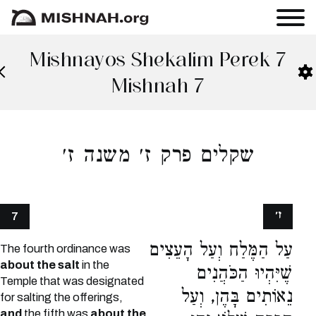
Mishnayos Shekalim Perek 7
Mishnah 7
שקלים פרק ז׳ משנה ז׳
ז׳
7
עַל הַמֶּלַח וְעַל הָעֵצִים
The fourth ordinance was
about the salt
in the
שֶׁיִּהְיוּ הַכֹּהֲנִים
Temple that was designated
נֵאוֹתִים בָּהֶן, וְעַל
for salting the offerings,
and
the fifth was
about the