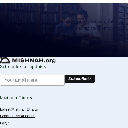
Keep Track of your Learning
Whether you are learning Mishnayos for a Shloshim, Yahrzeit
or for your own knowledge, create a free digital Mishnah chart
to help you keep track of your learning.
Create Mishnah Chart
Subscribe for updates.
Subscribe
Mishnah Charts
Latest Mishnah Charts
Create Free Account
Login