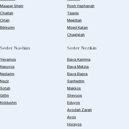
Maaser Sheni
Rosh Hashanah
Challah
Taanis
Orlah
Megillah
Bikkurim
Moed Katan
Chagigah
Seder Nashim
Seder Nezikin
Yevamos
Bava Kamma
Kesuvos
Bava Metzia
Nedarim
Bava Basra
Nazir
Sanhedrin
Sotah
Makkos
Gittin
Shevuos
Kiddushin
Eduyos
Avodah Zarah
Avos
Horayos