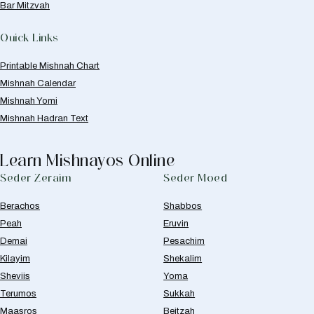
Bar Mitzvah
Quick Links
Printable Mishnah Chart
Mishnah Calendar
Mishnah Yomi
Mishnah Hadran Text
Learn Mishnayos Online
Seder Zeraim
Seder Moed
Berachos
Shabbos
Peah
Eruvin
Demai
Pesachim
Kilayim
Shekalim
Sheviis
Yoma
Terumos
Sukkah
Maasros
Beitzah