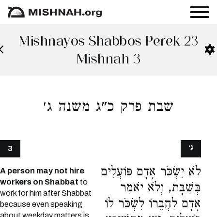
Mishnayos Shabbos Perek 23
Mishnah 3
שבת פרק כ"ג משנה ג׳
ג׳
3
לֹא יִשְׂכֹּר אָדָם פּוֹעֲלִים
A person may not hire
workers on Shabbat
to
בְּשַׁבָּת, וְלֹא יֹאמַר
work for him after Shabbat
אָדָם לַחֲבֵרוֹ לִשְׂכֹּר לוֹ
because even speaking
about weekday matters is