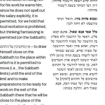
להיות קרוב לצאת ולשמור פירותיו,
for his work he warns him,
דזה דבר המותר בשבת לשמור
פירותיו:
since he does not spell out
his salary explicitly, it is
ומביא פירות בידו.
הואיל ועיקר
permitted, for we hold that
מחשבתו לא היתה לכך:
loud recitation is prohibited,
כלל אמר אבא שאול.
אתנא קמא
but thinking/fantasizing is
פליג, דאסר כל החשכה ולא מפליג
permitted (on the Sabbath).
בין החשכה של מצוה להחשכה של
רשות, ואתא איהו ואמר דהחשכה
אין מחשיכין על התחם – to draw
של מצוה שריא, שכשם שמותר
himself close on the
לומר לחבירו בשבת תהיה מזומן לילך
Sabbath to the place within
לאחר חשיכה להביא ארון ותכריכים
which is it is permitted to
למת, כך מותר להחשיך על התחום
move (i.e., the Sabbath
כדי שיהיה מזומן לאחר חשיכה
limits) until the end of the
להביא ארון ותכריכים. וסיפא דתנן
מחשיכים על התחום [לפקח] על
limit and to make
עסקי כלה ועל עסקי המת, אבא
preparations to be ready for
שאול היא. והלכה כמותו:
work on the exit of the
Sabbath there that he will be
close to the place of the