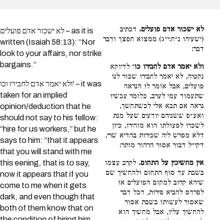
לא ישכור אדם פועלים.
דכתיב
לא ישכור אדם פועלים – as it is
(ישעיהו נ״ח:י״ג) ממצוא חפצך ודבר
written (Isaiah 58:13): “Nor
דבר:
look to your affairs, nor strike
bargains.”
ולא יאמר אדם לחבירו כו׳
לדיוקא
נקטיה, לא יאמר לחבירו שכור לנו
ולא יאמר אדם לחבירו וכו' – it was
פועלים, אבל אומר לו הנראה
taken for an implied
שתעמוד עמי לערב, כלומר עכשיו
נראה אם תבא אלי לכשתחשך,
opinion/deduction that he
ואע״פ ששניהם יודעים שעל מנת
should not say to his fellow:
לשכרו לפעולתו הוא מזהירו, כיון
“hire for us workers,” but he
דלא מפרש ליה שכירות בהדיא שרי,
says to him: “that it appears
דקי״ל דבור אסור הרהור מותר:
that you will stand with me
this eening, that is to say,
אין מחשיכין על התחום.
לקרב עצמו
בשבת עד סוף התחום ולהחשיך שם
now it appears that if you
שיהא קרוב למקום הפועלים או
come to me when it gets
לפרדס להביא פירות, דכל דבר
dark, and even though that
שאסור לעשותו בשבת אסור
both of them know that on
להחשיך עליו, אבל מחשיך הוא
the condition of hiring him