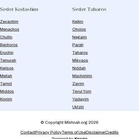
Seder Kodashim
Seder Taharos
Zevachim
Keilim
Menachos
Oholos
Chullin
Negaim
Bechoros
Parah
Eruchin
Taharos
Temurah
Mikvaos
Kerisos
Niddah
Meilah
Machshirin
Tamid
Zavim
Middos
Tevul Yom
Kinnim
Yadayim
Uktzin
© Copyright Mishnah.org 2026
Contact
Privacy Policy
Terms of Use
Disclaimer
Credits
Powered by
Kervio