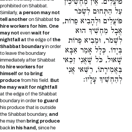
פוֹעֲלִים. אֵין מַחְשִׁיכִין
prohibited on Shabbat.
עַל הַתְּחוּם לִשְׂכֹּר
Similarly,
a person may not
tell another
on Shabbat
to
פּוֹעֲלִים וּלְהָבִיא פֵרוֹת,
hire workers for him. One
אֲבָל מַחְשִׁיךְ הוּא
may not
even
wait for
לִשְׁמֹר, וּמֵבִיא פֵרוֹת
nightfall at
the edge of
the
Shabbat boundary
in order
בְּיָדוֹ. כְּלָל אָמַר אַבָּא
to leave the boundary
שָׁאוּל, כֹּל שֶׁאֲנִי זַכַּאי
immediately after Shabbat
to hire workers for
בַּאֲמִירָתוֹ, רַשַּׁאי אֲנִי
himself or to bring
לְהַחְשִׁיךְ עָלָיו:
produce
from his field.
But
he may wait for nightfall
at the edge of the Shabbat
boundary in order
to guard
his produce that is outside
the Shabbat boundary,
and
he may then
bring produce
back
in his hand,
since he