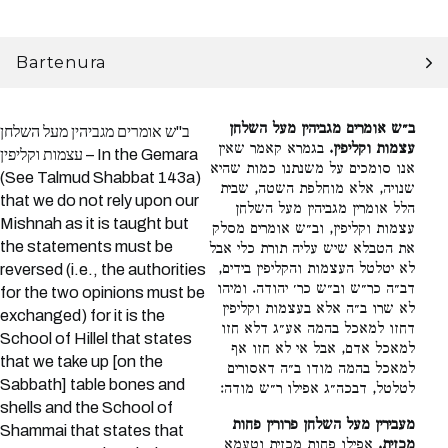
Bartenura
ב״ש אומרים מגביהין מעל השלחן
ב"ש אומרים מגביהין מעל השלחן
עצמות וקליפין.
בגמרא קאמר שאין
עצמות וקליפין – In the Gemara
אנו סומכים על משנתנו כמות שהיא
(See Talmud Shabbat 143a)
שנויה, אלא מוחלפת השטה, שבית
that we do not rely upon our
הלל אומרין מגביהין מעל השלחן
Mishnah as it is taught but
עצמות וקליפין, וב״ש אומרים מסלק
the statements must be
את הטבלא שיש עליה תורת כלי אבל
לא יטלטל העצמות והקליפין בידים,
reversed (i.e., the authorities
דב״ה כר״ש וב״ש כר׳ יהודה. ומיהו
for the two opinions must be
לא שרו ב״ה אלא בעצמות וקליפין
exchanged) for it is the
דחזו למאכל בהמה אע״ג דלא חזו
School of Hillel that states
למאכל אדם, אבל אי לא חזו אף
that we take up [on the
למאכל בהמה מודו ב״ה דאסורים
Sabbath] table bones and
לטלטל, דבכה״ג אפילו ר״ש מודה:
shells and the School of
מעבירין מעל השלחן פרורין פחות
Shammai that states that
מכזית.
אפילו פחות מכזית וטעמא