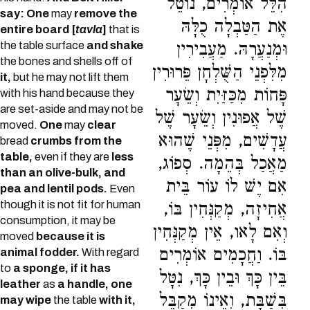
הִלֵּל אוֹמְרִים, נוֹטֵל
say: One
may
remove the
אֶת הַטַּבְלָה כֻלָּהּ
entire board [
tavla
]
that is
the table surface
and shake
וּמְנַעֲרָהּ. מַעֲבִירִין
the bones and shells off of
מִלִּפְנֵי הַשֻּׁלְחָן פֵּרוּרִין
it,
but he may not lift them
פָּחוֹת מִכַּזַּיִת וְשֵׂעָר
with his hand because they
are set-aside and may not be
שֶׁל אֲפוּנִין וְשֵׂעָר שֶׁל
moved.
One
may
clear
עֲדָשִׁים, מִפְּנֵי שֶׁהוּא
bread
crumbs from the
table,
even if they are
less
מַאֲכַל בְּהֵמָה. סְפוֹג,
than an olive-bulk, and
אִם יֶשׁ לוֹ עוֹר בֵּית
pea and lentil pods.
Even
though it is not fit for human
אֲחִיזָה, מְקַנְּחִין בּוֹ,
consumption, it may be
וְאִם לָאו, אֵין מְקַנְּחִין
moved
because it is
בּוֹ. וַחֲכָמִים אוֹמְרִים
animal fodder.
With regard
to
a sponge, if it has
בֵּין כָּךְ וּבֵין כָּךְ, נִטָּל
leather
as
a handle, one
בְּשַׁבָּת, וְאֵינוֹ מְקַבֵּל
may wipe
the table
with it,