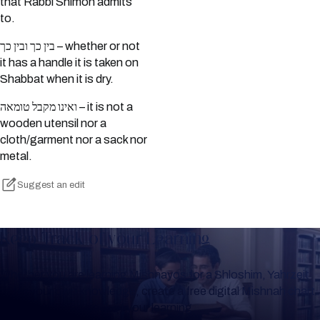
that Rabbi Shimon admits
to.
בין כך ובין כך – whether or not
it has a handle it is taken on
Shabbat when it is dry.
ואינו מקבל טומאה – it is not a
wooden utensil nor a
cloth/garment nor a sack nor
metal.
Suggest an edit
Keep Track of your Learning
Whether you are learning Mishnayos for a Shloshim, Yahrzeit
or for your own knowledge, create a free digital Mishnah chart
to help you keep track of your learning.