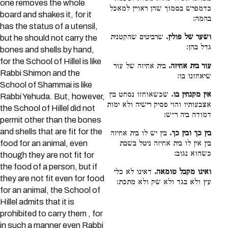
one removes the whole
כדמפרש בסמוך שהן ראויין למאכל
board and shakes it, for it
בהמה:
has the status of a utensil,
ושער של פולין.
שרביטים שהקטנית
but he should not carry the
גדל בהן:
bones and shells by hand,
for the School of Hillel is like
עור בית אחיזה.
בית אחיזה של עור
Rabbi Shimon and the
שיאחזנו בו:
School of Shammai is like
אין מקנחין בו.
שכשאוחזו נסחט בין
Rabbi Yehuda. But, however,
אצבעותיו והוי פסיק רישיה ולא ימות
the School of Hillel did not
דמודה ביה ר״ש:
permit other than the bones
and shells that are fit for the
בין כך ובין כך.
בין יש לו בית אחיזה
food for an animal, even
בין אין לו בית אחיזה ניטל בשבת
כשהוא נגוב:
though they are not fit for
the food of a person, but if
ואינו מקבל טומאה.
דאינו לא כלי
they are not fit even for food
עץ ולא בגד ולא שק ולא מתכת:
for an animal, the School of
Hillel admits that it is
prohibited to carry them , for
in such a manner even Rabbi