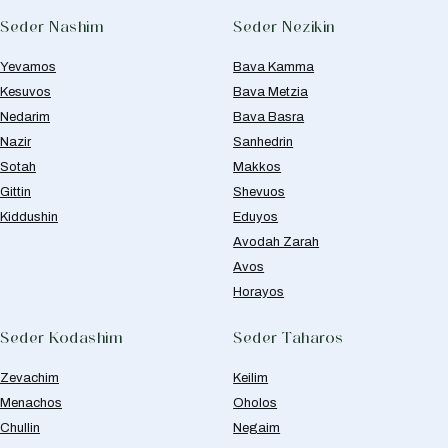
Seder Nashim
Seder Nezikin
Yevamos
Bava Kamma
Kesuvos
Bava Metzia
Nedarim
Bava Basra
Nazir
Sanhedrin
Sotah
Makkos
Gittin
Shevuos
Kiddushin
Eduyos
Avodah Zarah
Avos
Horayos
Seder Kodashim
Seder Taharos
Zevachim
Keilim
Menachos
Oholos
Chullin
Negaim