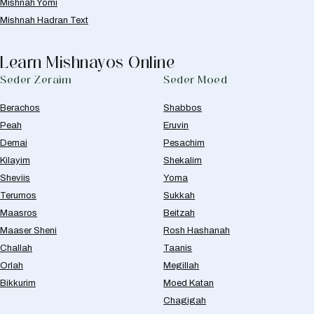
Mishnah Yomi
Mishnah Hadran Text
Learn Mishnayos Online
Seder Zeraim
Seder Moed
Berachos
Shabbos
Peah
Eruvin
Demai
Pesachim
Kilayim
Shekalim
Sheviis
Yoma
Terumos
Sukkah
Maasros
Beitzah
Maaser Sheni
Rosh Hashanah
Challah
Taanis
Orlah
Megillah
Bikkurim
Moed Katan
Chagigah