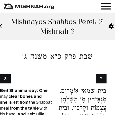
Mishnayos Shabbos Perek 21
Mishnah 3
שבת פרק כ"א משנה ג׳
ג׳
3
בֵּית שַׁמַּאי אוֹמְרִים,
Beit Shammai say: One
may
clear bones and
מַגְבִּיהִין מִן הַשֻּׁלְחָן
shells
left from the Shabbat
עֲצָמוֹת וּקְלִפִּין. וּבֵית
meal
from the table
with
his hand.
And Beit Hillel