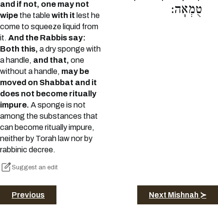
and if not, one may not
טֻמְאָה:
wipe
the table
with it
lest he
come to squeeze liquid from
it.
And the Rabbis say:
Both this,
a dry sponge with
a handle,
and that,
one
without a handle,
may be
moved on Shabbat and it
does not become ritually
impure.
A sponge is not
among the substances that
can become ritually impure,
neither by Torah law nor by
rabbinic decree.
Suggest an edit
Previous
Next Mishnah ≻