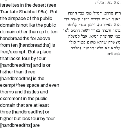
הוא כמה מילין:
Israelites in the desert (see
Tractate Shabbat 98a). But
ר״ע מחייב.
דס״ל מכי עבר החפץ
the airspace of the public
באויר רשות הרבים בתוך עשרה הרי
הוא כאילו נח. ורבנן סברי קלוטה
domain is not like the public
בתוך עשרה באויר רשות הרבים לאו
domain other than up to ten
כמי שהונחה דמיא. אבל למעלה
handbreadths for above
מעשרה שהוא מקום פטור כולי
from ten [handbreadths] is
עלמא לא פליגי דפטור. והלכה
free/exempt. But a place
כחכמים:
that lacks four by four
[handbreadths] and is or
higher than three
[handbreadths] is the
exempt/free space and even
thorns and thistles and
excrement in the public
domain that are at least
three [handbreadths] or
higher but lack four by four
[handbreadths] are