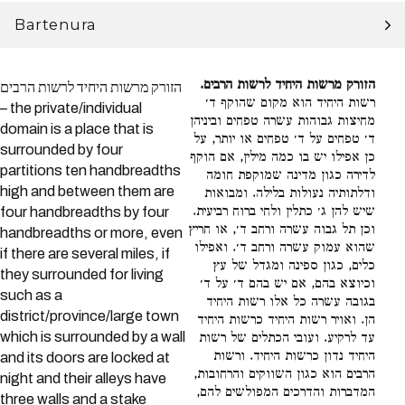
Bartenura
הזורק מרשות היחיד לרשות הרבים.
הזורק מרשות היחיד לרשות הרבים
רשות היחיד הוא מקום שהוקף ד׳
– the private/individual
מחיצות גבוהות עשרה טפחים וביניהן
domain is a place that is
ד׳ טפחים על ד׳ טפחים או יותר, על
surrounded by four
כן אפילו יש בו כמה מילין, אם הוקף
partitions ten handbreadths
לדירה כגון מדינה שמוקפת חומה
high and between them are
ודלתותיה נעולות בלילה. ומבואות
שיש להן ג׳ כתלין ולחי ברוח רביעית.
four handbreadths by four
וכן תל גבוה עשרה ורחב ד׳, או חריץ
handbreadths or more, even
שהוא עמוק עשרה ורחב ד׳. ואפילו
if there are several miles, if
כלים, כגון ספינה ומגדל של עץ
they surrounded for living
וכיוצא בהם, אם יש בהם ד׳ על ד׳
such as a
בגובה עשרה כל אלו רשות היחיד
district/province/large town
הן. ואויר רשות היחיד כרשות היחיד
which is surrounded by a wall
עד לרקיע. ועובי הכתלים של רשות
היחיד נדון כרשות היחיד. ורשות
and its doors are locked at
הרבים הוא כגון השווקים והרחובות,
night and their alleys have
המדברות והדרכים המפולשים להם,
three walls and a stake