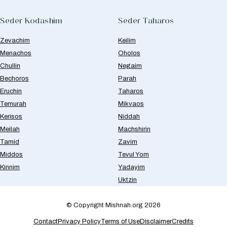
Seder Kodashim
Seder Taharos
Zevachim
Keilim
Menachos
Oholos
Chullin
Negaim
Bechoros
Parah
Eruchin
Taharos
Temurah
Mikvaos
Kerisos
Niddah
Meilah
Machshirin
Tamid
Zavim
Middos
Tevul Yom
Kinnim
Yadayim
Uktzin
© Copyright Mishnah.org 2026
Contact
Privacy Policy
Terms of Use
Disclaimer
Credits