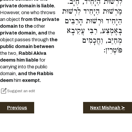
לִרְשׁוּת הַיָּחִיד, חַיָּב.
private domain is liable.
מֵרְשׁוּת הַיָּחִיד לִרְשׁוּת
However, one who throws
an object
from the private
הַיָּחִיד וּרְשׁוּת הָרַבִּים
domain to the
other
בָּאֶמְצַע, רַבִּי עֲקִיבָא
private domain, and
the
מְחַיֵּב, וַחֲכָמִים
object passes through
the
public domain between
פּוֹטְרִין:
the two,
Rabbi Akiva
deems him liable
for
carrying into the public
domain,
and the Rabbis
deem
him
exempt.
Suggest an edit
Previous
Next Mishnah ≻