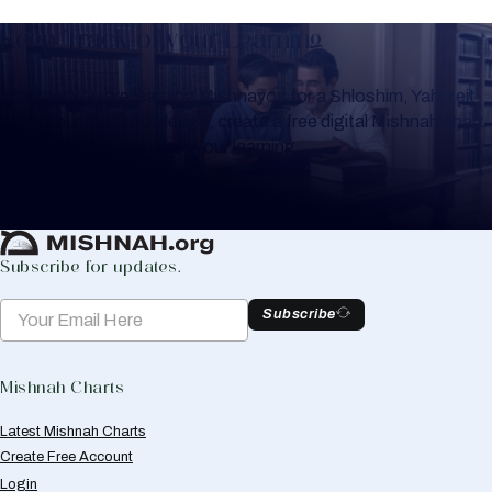
Keep Track of your Learning
Whether you are learning Mishnayos for a Shloshim, Yahrzeit
or for your own knowledge, create a free digital Mishnah chart
to help you keep track of your learning.
Create Mishnah Chart
Subscribe for updates.
Subscribe
Mishnah Charts
Latest Mishnah Charts
Create Free Account
Login