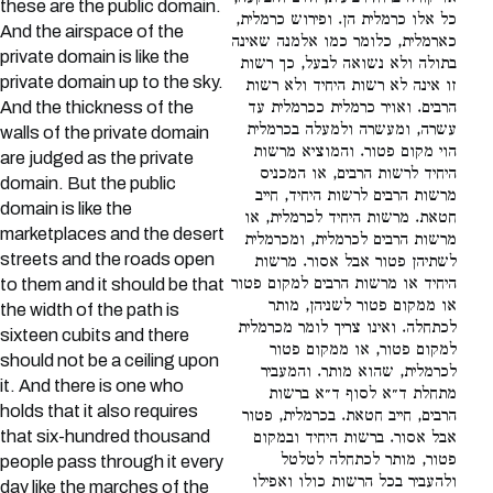
these are the public domain.
כל אלו כרמלית הן. ופירוש כרמלית,
And the airspace of the
כארמלית, כלומר כמו אלמנה שאינה
private domain is like the
בתולה ולא נשואה לבעל, כך רשות
private domain up to the sky.
זו אינה לא רשות היחיד ולא רשות
And the thickness of the
הרבים. ואויר כרמלית ככרמלית עד
עשרה, ומעשרה ולמעלה בכרמלית
walls of the private domain
הוי מקום פטור. והמוציא מרשות
are judged as the private
היחיד לרשות הרבים, או המכניס
domain. But the public
מרשות הרבים לרשות היחיד, חייב
domain is like the
חטאת. מרשות היחיד לכרמלית, או
marketplaces and the desert
מרשות הרבים לכרמלית, ומכרמלית
streets and the roads open
לשתיהן פטור אבל אסור. מרשות
היחיד או מרשות הרבים למקום פטור
to them and it should be that
או ממקום פטור לשניהן, מותר
the width of the path is
לכתחלה. ואינו צריך לומר מכרמלית
sixteen cubits and there
למקום פטור, או ממקום פטור
should not be a ceiling upon
לכרמלית, שהוא מותר. והמעביר
it. And there is one who
מתחלת ד״א לסוף ד״א ברשות
holds that it also requires
הרבים, חייב חטאת. בכרמלית, פטור
that six-hundred thousand
אבל אסור. ברשות היחיד ובמקום
פטור, מותר לכתחלה לטלטל
people pass through it every
ולהעביר בכל הרשות כולו ואפילו
day like the marches of the