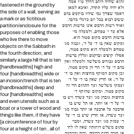
והוא שיהיה רוחב הדרך ט״ז אמה
fastened in the ground by
ולא יהיה עליו תקרה, ואיכא למאן
the side of a wall, serving as
דאמר שצריך נמי שיהיו בוקעים בהם
a mark or as fictitious
ששים רבוא בכל יום כדגלי מדבר.
partition/enclosure for the
ואויר רשות הרבים אינו כרשות הרבים
אלא עד י׳ טפחים, ולמעלה מי׳
purposes of enabling those
ברשות הרבים מקום פטור הוא.
who live there to move
ומקום שאין בו ד׳ על ד׳, וגבוה מג׳
objects on the Sabbath in
טפחים ולמעלה הוא מקום פטור,
the fourth direction, and
אפילו קוצים וברקנים וגללין ברשות
similarly a large hill that is ten
הרבים גבוהים משלשה ולמעלה ואין
[handbreadths] high and
בהם ד׳ על ד׳ הרי הן מקום פטור,
וכן מקום המוקף מחיצות ואין בו ד׳
four [handbreadths] wide or
על ד׳, או חריץ שאין בו ד׳ על ד׳
an incision/trench that is ten
ועמקו משלשה ועד התהום הרי זה
[handbreadths] deep and
מקום פטור. ומקום שהוקף ד׳
four [handbreadths] wide
מחיצות גובהן מג׳ ועד עשרה ויש בו
and even utensils such as a
ד׳ על ד׳ או יותר, או תל שיש בו
boat or a tower of wood and
ארבעה על ארבעה או יותר גבוה מג׳
things like them, if they have
ועד עשרה, או חריץ שיש בו ד׳ על
ד׳ עמוק מג׳ ועד עשרה, ומבוי
[a circumference of four by
סתום משלש רוחותיו שאין לו לחי
four at a height of ten , all of
או קורה ברוח רביעית, והים והבקעה,