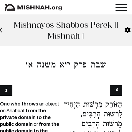
Mishnayos Shabbos Perek 11
Mishnah 1
שבת פרק י"א משנה א׳
א׳
1
הַזּוֹרֵק מֵרְשׁוּת הַיָּחִיד
One who throws
an object
on Shabbat
from the
לִרְשׁוּת הָרַבִּים,
private domain to the
מֵרְשׁוּת הָרַבִּים
public domain
or
from the
public domain to the