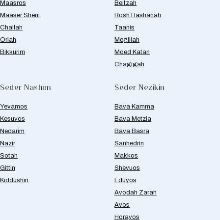
Maasros
Beitzah
Maaser Sheni
Rosh Hashanah
Challah
Taanis
Orlah
Megillah
Bikkurim
Moed Katan
Chagigah
Seder Nashim
Seder Nezikin
Yevamos
Bava Kamma
Kesuvos
Bava Metzia
Nedarim
Bava Basra
Nazir
Sanhedrin
Sotah
Makkos
Gittin
Shevuos
Kiddushin
Eduyos
Avodah Zarah
Avos
Horayos