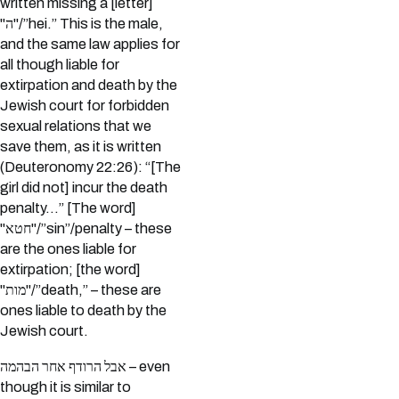
written missing a [letter]
"ה"/”hei.” This is the male,
and the same law applies for
all though liable for
extirpation and death by the
Jewish court for forbidden
sexual relations that we
save them, as it is written
(Deuteronomy 22:26): “[The
girl did not] incur the death
penalty…” [The word]
"חטא"/”sin”/penalty – these
are the ones liable for
extirpation; [the word]
"מות"/”death,” – these are
ones liable to death by the
Jewish court.
אבל הרודף אחר הבהמה – even
though it is similar to