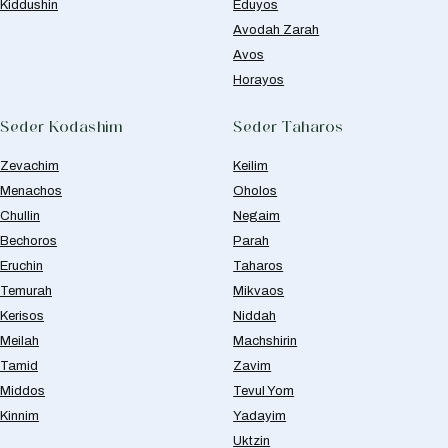
Kiddushin
Eduyos
Avodah Zarah
Avos
Horayos
Seder Kodashim
Seder Taharos
Zevachim
Keilim
Menachos
Oholos
Chullin
Negaim
Bechoros
Parah
Eruchin
Taharos
Temurah
Mikvaos
Kerisos
Niddah
Meilah
Machshirin
Tamid
Zavim
Middos
Tevul Yom
Kinnim
Yadayim
Uktzin