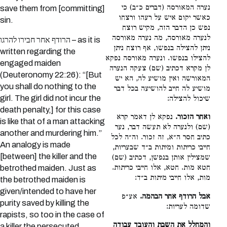
נערה המאורסה (דברים כ״ב) כי
save them from [committing]
כאשר יקום איש על רעהו ורצחו
sin.
נפש כן הדבר הזה, מקיש רוצח
לנערה מאורסה, מה נערה מאורסה
הרודף אחר חבירו להרגו – as it is
ניתן להצילה בנפשו, אף רוצח ניתן
written regarding the
להצילו בנפשו. ונערה מאורסה נפקא
engaged maiden
לן מקרא דכתיב (שם) צעקה הנערה
(Deuteronomy 22:26): “[But
המאורשה ואין מושיע לה, הא יש
you shall do nothing to the
מושיע לה חייב להושיעה בכל דבר
girl. The girl did not incur the
שיכול להצילה:
death penalty,] for this case
ואחר הזכור.
נפקא לן דאמר קרא
is like that of a man attacking
(שם) ולנערה לא תעשה דבר, נער
another and murdering him.”
כתיב חסר ה״א, זה זכור. וה״ה לכל
An analogy is made
חייבי כריתות ומיתות ב״ד שבעריות,
[between] the killer and the
שמצילין אותן בנפשן, דכתיב (שם)
חטא מות. חטא, אלו חייבי כריתות.
betrothed maiden. Just as
מות, אלו חייבי מיתות ב״ד:
the betrothed maiden is
given/intended to have her
אבל הרודף אחר הבהמה.
אע״פ
purity saved by killing the
שדומה לעריות:
rapists, so too in the case of
והמחלל את השבת והעובד עבודה
a killer the persecuted