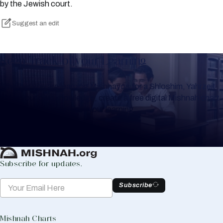
by the Jewish court.
Suggest an edit
Keep Track of your Learning
Whether you are learning Mishnayos for a Shloshim, Yahrzeit
or for your own knowledge, create a free digital Mishnah chart
to help you keep track of your learning.
Create Mishnah Chart
Subscribe for updates.
Subscribe
Mishnah Charts