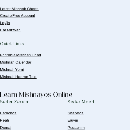
Latest Mishnah Charts
Create Free Account
Login
Bar Mitzvah
Quick Links
Printable Mishnah Chart
Mishnah Calendar
Mishnah Yomi
Mishnah Hadran Text
Learn Mishnayos Online
Seder Zeraim
Seder Moed
Berachos
Shabbos
Peah
Eruvin
Demai
Pesachim