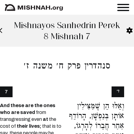
Mishnayos Sanhedrin Perek
8 Mishnah 7
סנהדרין פרק ח׳ משנה ז׳
ז׳
7
וְאֵלּוּ הֵן שֶׁמַּצִּילִין
And these are the ones
who are saved
from
אוֹתָן בְּנַפְשָׁן, הָרוֹדֵף
transgressing even
at
the
אַחַר חֲבֵרוֹ לְהָרְגוֹ,
cost of
their lives;
that is to
say, these people may be