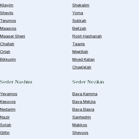
Kilayim
Shekalim
Sheviis
Yoma
Terumos
Sukkah
Maasros
Beitzah
Maaser Sheni
Rosh Hashanah
Challah
Taanis
Orlah
Megillah
Bikkurim
Moed Katan
Chagigah
Seder Nashim
Seder Nezikin
Yevamos
Bava Kamma
Kesuvos
Bava Metzia
Nedarim
Bava Basra
Nazir
Sanhedrin
Sotah
Makkos
Gittin
Shevuos