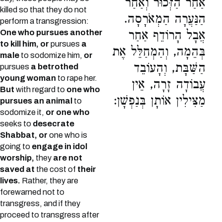
אַחַר הַזְּכוּר וְאַחַר
killed so that they do not
הַנַּעֲרָה הַמְאֹרָסָה.
perform a transgression:
One who pursues another
אֲבָל הָרוֹדֵף אַחַר
to kill him, or
pursues
a
בְּהֵמָה, וְהַמְחַלֵּל אֶת
male
to sodomize him,
or
הַשַּׁבָּת, וְהָעוֹבֵד
pursues
a betrothed
young woman
to rape her.
עֲבוֹדָה זָרָה, אֵין
But
with regard to
one who
מַצִּילִין אוֹתָן בְּנַפְשָׁן:
pursues an animal
to
sodomize it,
or one who
seeks to
desecrate
Shabbat, or
one who is
going to
engage in idol
worship,
they
are not
saved at
the cost of
their
lives.
Rather, they are
forewarned not to
transgress, and if they
proceed to transgress after