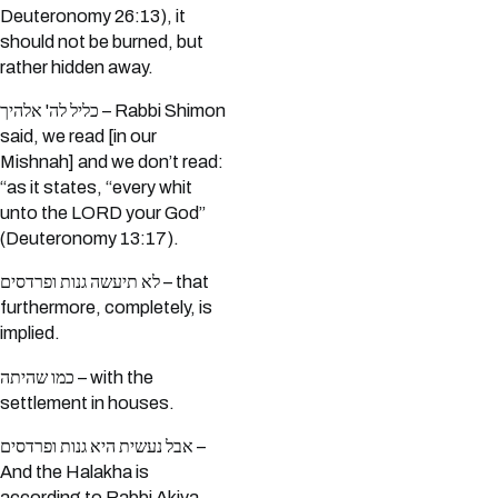
Deuteronomy 26:13), it
should not be burned, but
rather hidden away.
כליל לה' אלהיך – Rabbi Shimon
said, we read [in our
Mishnah] and we don’t read:
“as it states, “every whit
unto the LORD your God”
(Deuteronomy 13:17).
לא תיעשה גנות ופרדסים – that
furthermore, completely, is
implied.
כמו שהיתה – with the
settlement in houses.
אבל נעשית היא גנות ופרדסים –
And the Halakha is
according to Rabbi Akiva.