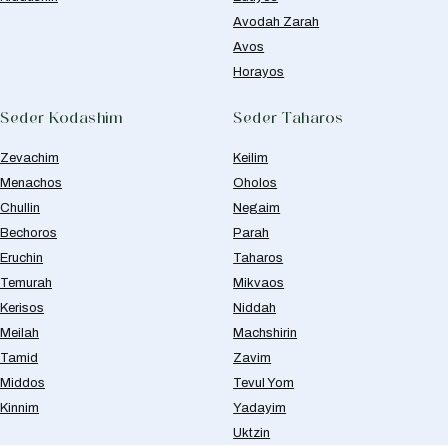
Avodah Zarah
Avos
Horayos
Seder Kodashim
Seder Taharos
Zevachim
Keilim
Menachos
Oholos
Chullin
Negaim
Bechoros
Parah
Eruchin
Taharos
Temurah
Mikvaos
Kerisos
Niddah
Meilah
Machshirin
Tamid
Zavim
Middos
Tevul Yom
Kinnim
Yadayim
Uktzin