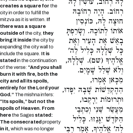
לָהּ רְחוֹב, עוֹשִׂין לָהּ
creates a square for
the
רְחוֹב. הָיָה רְחוֹבָהּ
city in order to fulfill the
mitzva as it is written.
If
חוּצָה לָהּ, כּוֹנְסִין
there was a square
אוֹתוֹ לְתוֹכָהּ. וְשָׂרַפְתָּ
outside of
the city,
they
בָאֵשׁ אֶת הָעִיר וְאֶת
bring it inside
the city by
expanding the city wall to
כָּל שְׁלָלָהּ כָּלִיל לַה'
include the square.
It is
אֱלֹהֶיךָ (שם). שְׁלָלָהּ,
stated
in the continuation
of the verse:
“And you shall
וְלֹא שְׁלַל שָׁמָיִם.
burn it with fire, both the
מִכָּאן אָמְרוּ,
city and all its spoils,
entirely for the Lord your
הַהֶקְדֵּשׁוֹת שֶׁבָּהּ יִפָּדוּ,
God.”
The mishna infers:
וּתְרוּמוֹת יֵרָקְבוּ,
“Its spoils,” but not the
מַעֲשֵׂר שֵׁנִי וְכִתְבֵי
spoils of Heaven. From
here
the Sages
stated:
הַקֹּדֶשׁ יִגָּנֵזוּ. כָּלִיל
The consecrated
property
לַה' אֱלֹהֶיךָ, אָמַר רַבִּי
in it,
which was no longer