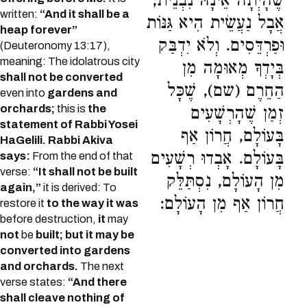
שֶׁהָיְתָה אֵינָהּ נִבְנֵית,
written:
“And it shall be a
אֲבָל נַעֲשֵׂית הִיא גַּנּוֹת
heap forever”
וּפַרְדֵּסִים. וְלֹא יִדְבַּק
(Deuteronomy 13:17),
meaning: The idolatrous city
בְּיָדְךָ מְאוּמָה מִן
shall not be converted
הַחֵרֶם (שם), שֶׁכָּל
even into
gardens and
orchards;
this is
the
זְמַן שֶׁהָרְשָׁעִים
statement of Rabbi Yosei
בָּעוֹלָם, חֲרוֹן אַף
HaGelili. Rabbi Akiva
בָּעוֹלָם. אָבְדוּ רְשָׁעִים
says:
From the end of that
verse:
“It shall not be built
מִן הָעוֹלָם, נִסְתַּלֵּק
again,”
it is derived: To
חֲרוֹן אַף מִן הָעוֹלָם:
restore it
to the way it was
before destruction,
it
may
not
be
built; but it may be
converted into gardens
and orchards.
The next
verse states:
“And there
shall cleave nothing of