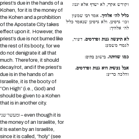
priest’s due in the hands of a
וקודש אקרי, לא ישרף אלא יגנז:
Kohen, for it is the money of
כליל לה׳ אלהיך.
אמר רבי שמעון
the Kohen and a prohibition
וכו׳ גרסינן. ולא גרסינן שנאמר כליל
of the Apostate City takes
לה׳ אלהיך:
effect upon it. However, the
priest’s due is not burned like
לא תיעשה גנות ופרדסים.
דעוד,
לגמרי משמע:
the rest of its booty, for we
do not denigrate it all that
כמו שהיתה.
בישוב בתים:
much. Therefore, it should
decay/rot, and if the priest’s
אבל נעשית היא גנות ופרדסים.
due is in the hands of an
והלכה כר״ע:
Israelite, it is the booty of
“On High” (i.e., God) and
should be given to a Kohen
that is in another city.
ומעשר שני – even though it is
the money of an Israelite, for
it is eaten by an Israelite,
since it is called, “holy” (see