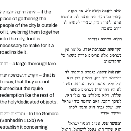
היתה רחובה חוצה לה.
אם מקום
היתה רחובה חוצה לה – if the
קיבוץ בני העיר היה חוצה לה, כונסים
place of gathering the
אותה לתוך העיר, שצריך לעשות לה
people of the city is outside
רחוב בתוכה:
of it, we bring them together
into the city, for it is
רחוב.
פלטיא גדולה:
necessary to make for it a
הקדשות שבתוכה יפדו.
כלומר אין
road inside it.
נשרפים אלא צריכים פדייה כשאר כל
ההקדשות:
רחוב – a large thoroughfare.
ותרומות ירקבו.
בגמרא מוקמינן לה
הקדשות שבתוכה יפדו – that is
בתרומה ביד כהן, דממון כהן הוא
to say, that they are not
וחל עליה איסור דעיר הנדחת. ומיהו
burned but the rquire
לא היו התרומות נשרפים כשאר
redemption like the rest of
שללה, דלא מזלזלינן בה כולי האי,
לפיכך ירקבו. ואם תרומה ביד ישראל
the holy/dedicated objects.
היא, שלל גבוה הוא ותנתן לכהן
שבעיר אחרת:
ותרומות ירקבו – In the Gemara
(Sanhedrin 112b) we
ומעשר שני.
אע״ג דממון ישראל
establish it concerning
הוא שהרי הוא נאכל לישראל, הואיל