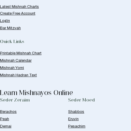
Latest Mishnah Charts
Create Free Account
Login
Bar Mitzvah
Quick Links
Printable Mishnah Chart
Mishnah Calendar
Mishnah Yomi
Mishnah Hadran Text
Learn Mishnayos Online
Seder Zeraim
Seder Moed
Berachos
Shabbos
Peah
Eruvin
Demai
Pesachim