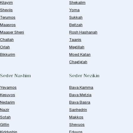
Kilayim
Shekalim
Sheviis
Yoma
Terumos
Sukkah
Maasros
Beitzah
Maaser Sheni
Rosh Hashanah
Challah
Taanis
Orlah
Megillah
Bikkurim
Moed Katan
Chagigah
Seder Nashim
Seder Nezikin
Yevamos
Bava Kamma
Kesuvos
Bava Metzia
Nedarim
Bava Basra
Nazir
Sanhedrin
Sotah
Makkos
Gittin
Shevuos
Kiddushin
Eduyos