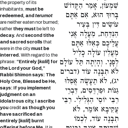
the property of its
שִׁמְעוֹן, אָמַר הַקָּדוֹשׁ
inhabitants,
must be
בָּרוּךְ הוּא, אִם אַתֶּם
redeemed, and
terumot
are neither eaten nor burned;
עוֹשִׂים דִּין בְּעִיר
rather
they must
be left to
הַנִּדַּחַת, מַעֲלֶה אֲנִי
decay.
And
second tithe
עֲלֵיכֶם כְּאִלּוּ אַתֶּם
and sacred scrolls
that
were in the city
must be
מַעֲלִין עוֹלָה כָלִיל
interred.
With regard to the
לְפָנָי. וְהָיְתָה תֵּל עוֹלָם
phrase:
“Entirely [
kalil
] for
the Lord your God,”
לֹא תִבָּנֶה עוֹד (דברים
Rabbi Shimon says: The
יג), לֹא תֵעָשֶׂה אֲפִלּוּ
Holy One, Blessed be He,
says: If you implement
גַנּוֹת וּפַרְדֵּסִים, דִּבְרֵי
judgment on an
רַבִּי יוֹסֵי הַגְּלִילִי. רַבִּי
idolatrous city, I ascribe
you
credit
as though you
עֲקִיבָא אוֹמֵר, לֹא
have sacrificed an
תִבָּנֶה עוֹד, לִכְמוֹ
entirely [
kalil
] burnt
offering before Me.
It is