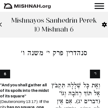
Mishnayos Sanhedrin Perek
10 Mishnah 6
סנהדרין פרק י׳ משנה ו׳
ו׳
6
וְאֶת כָּל שְׁלָלָהּ תִּקְבֹּץ
“And you shall gather all
of its spoils into the midst
אֶל תּוֹךְ רְחֹבָהּ וְגוֹ'
of its square”
(דברים יג). אִם אֵין
(Deuteronomy 13:17).
If
the
city
has no square, one