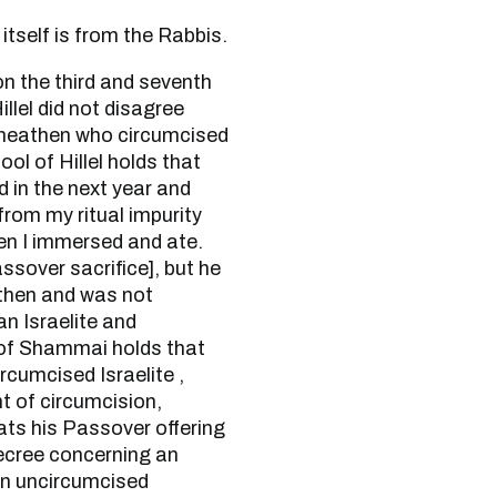
 even the day itself is from the Rabbis.
lel did not disagree
 heathen who circumcised
ol of Hillel holds that
d in the next year and
 from my ritual impurity
en I immersed and ate.
ssover sacrifice], but he
athen and was not
an Israelite and
l of Shammai holds that
rcumcised Israelite ,
t of circumcision,
ts his Passover offering
decree concerning an
an uncircumcised