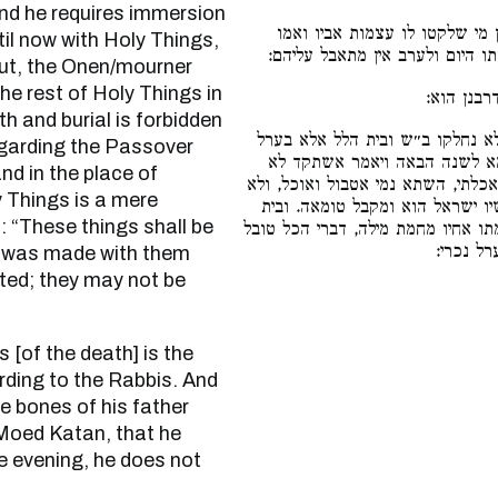
And he requires immersion
יום שמועה הוי אונן דרבנן. וכן
ntil now with Holy Things,
אמרינן במסכת מועד קטן, מתאבל 
But, the Onen/mourner
he rest of Holy Things in
דאפילו יו
 and burial is forbidden
וצריך הזאה שלישי ושביעי. ולא נ
egarding the Passover
נכרי שמל ביום י״ד, דב״ה סברי
and in the place of
טהרתי מכל טומאה עד יום ערב פסח 
y Things is a mere
ידע דאשתקד נכרי הוה ולא מקבל 
“These things shall be
שמאי סברי לא גזרינן. אבל ערל ישר
ואוכל פס
n was made with them
ted; they may not be
ding to the Rabbis. And
he bones of his father
 Moed Katan, that he
he evening, he does not