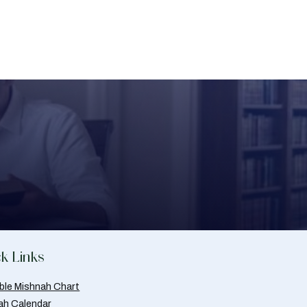
k Links
able Mishnah Chart
ah Calendar