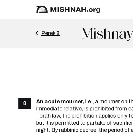
Mishnay
Perek 8
An acute mourner,
i.e., a mourner on t
8
immediate relative, is prohibited from ea
Torah law, the prohibition applies only to
but it is permitted to partake of sacrific
night. By rabbinic decree, the period of