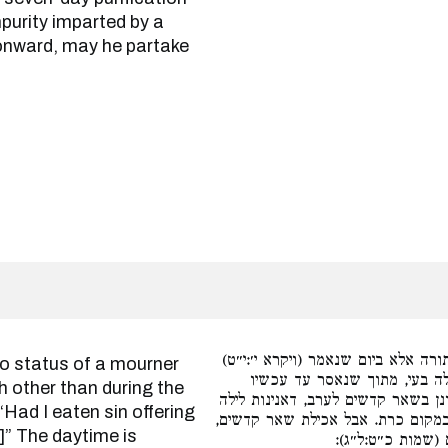
purity imparted by a
 onward, may he partake
דאין אנינות מן התורה אלא ביום שנא
ואכלתי חטאת היום, יום אסור, 
h other than during the
בקדשים אצרכוהו רבנן טבילה. אבל ל
“Had I eaten sin offering
אסורה מדרבנן. ולגבי פסח לא העמיד
” The daytime is
עשה בעלמא הוא, 