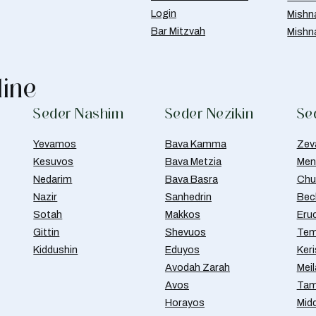
Login
Mishn
Bar Mitzvah
Mishn
line
Seder Nashim
Seder Nezikin
Se
Yevamos
Bava Kamma
Zev
Kesuvos
Bava Metzia
Men
Nedarim
Bava Basra
Chul
Nazir
Sanhedrin
Bec
Sotah
Makkos
Eru
Gittin
Shevuos
Tem
Kiddushin
Eduyos
Ker
Avodah Zarah
Meil
Avos
Tam
Horayos
Mid