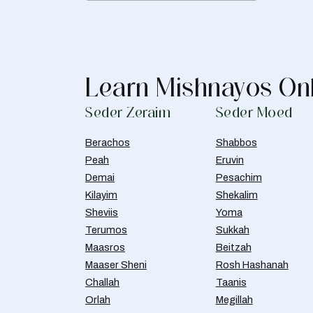
Learn Mishnayos On
Seder Zeraim
Seder Moed
Berachos
Shabbos
Peah
Eruvin
Demai
Pesachim
Kilayim
Shekalim
Sheviis
Yoma
Terumos
Sukkah
Maasros
Beitzah
Maaser Sheni
Rosh Hashanah
Challah
Taanis
Orlah
Megillah