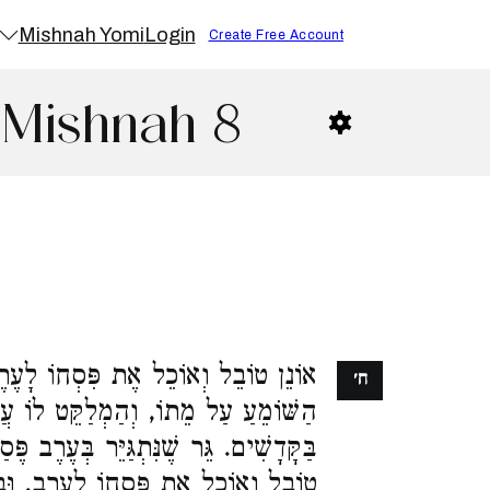
Mishnah Yomi
Login
Create Free Account
 Mishnah 8
פִּסְחוֹ לָעֶרֶב, אֲבָל לֹא בַקָּדָשִׁים.
ח׳
ְהַמְלַקֵּט לוֹ עֲצָמוֹת, טוֹבֵל וְאוֹכֵל
ֵר בְּעֶרֶב פֶּסַח, בֵּית שַׁמַּאי אוֹמְרִים,
ֶרֶב. וּבֵית הִלֵּל אוֹמְרִים, הַפּוֹרֵשׁ