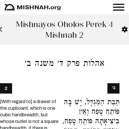
Mishnayos Oholos Perek 4
Mishnah 2
אהלות פרק ד׳ משנה ב׳
ב׳
2
תֵּבַת הַמִּגְדָּל, יֶשׁ בָּהּ
[With regard to] a drawer of
the cupboard, which is one
פּוֹתֵחַ טֶפַח וְאֵין
cubic handbreadth, but
בִּיצִיאָתָהּ פּוֹתֵחַ טֶפַח,
whose outlet is not a square
handbreadth, if there is