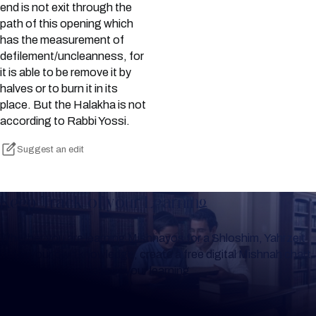
end is not exit through the
path of this opening which
has the measurement of
defilement/uncleanness, for
it is able to be remove it by
halves or to burn it in its
place. But the Halakha is not
according to Rabbi Yossi.
Suggest an edit
Keep Track of your Learning
Whether you are learning Mishnayos for a Shloshim, Yahrzeit
or for your own knowledge, create a free digital Mishnah chart
to help you keep track of your learning.
Create Mishnah Chart