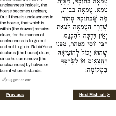
טֻמְאָה בְתוֹכָהּ, הַבַּיִת
uncleanness inside it, the
טָמֵא. טֻמְאָה בַבַּיִת,
house becomes unclean;
But if there is uncleanness in
מַה שֶּׁבְּתוֹכָהּ טָהוֹר,
the house, that which is
שֶׁדֶּרֶךְ הַטֻּמְאָה לָצֵאת
within [the drawer] remains
וְאֵין דַּרְכָּהּ לְהִכָּנֵס.
clean, for the manner of
uncleanness is to go out
רַבִּי יוֹסֵי מְטַהֵר, מִפְּנֵי
and not to go in. Rabbi Yose
שֶׁהוּא יָכוֹל לְהוֹצִיאָהּ
declares [the house] clean,
since he can remove [the
לַחֲצָאִים אוֹ לְשָׂרְפָהּ
uncleanness] by halves or
בִּמְקוֹמָהּ:
burn it where it stands.
Suggest an edit
Previous
Next Mishnah ≻