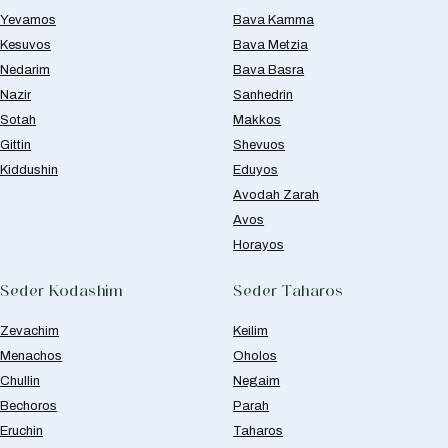
Yevamos
Bava Kamma
Kesuvos
Bava Metzia
Nedarim
Bava Basra
Nazir
Sanhedrin
Sotah
Makkos
Gittin
Shevuos
Kiddushin
Eduyos
Avodah Zarah
Avos
Horayos
Seder Kodashim
Seder Taharos
Zevachim
Keilim
Menachos
Oholos
Chullin
Negaim
Bechoros
Parah
Eruchin
Taharos