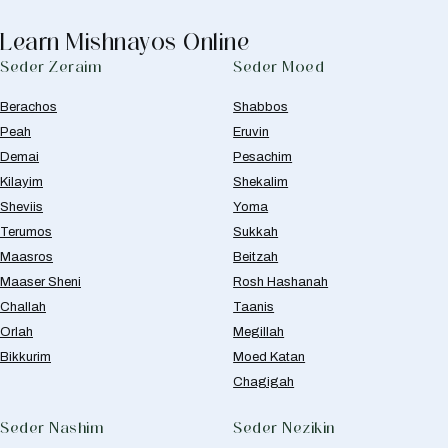
Learn Mishnayos Online
Seder Zeraim
Seder Moed
Berachos
Shabbos
Peah
Eruvin
Demai
Pesachim
Kilayim
Shekalim
Sheviis
Yoma
Terumos
Sukkah
Maasros
Beitzah
Maaser Sheni
Rosh Hashanah
Challah
Taanis
Orlah
Megillah
Bikkurim
Moed Katan
Chagigah
Seder Nashim
Seder Nezikin