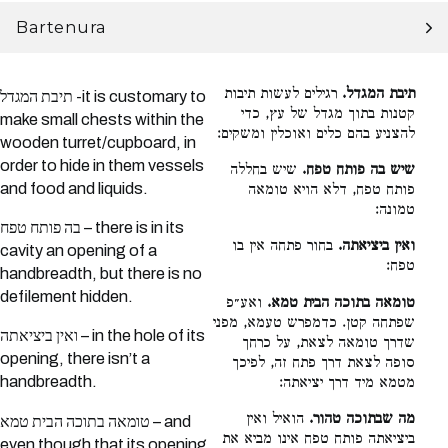
Bartenura
תיבת המגדל.
רגילים לעשות תיבות
תיבת המגדל -it is customary to
קטנות בתוך מגדל של עץ, כדי
make small chests within the
להצניע בהם כלים ואוכלין ומשקים:
wooden turret/cupboard, in
order to hide in them vessels
שיש בה פותח טפח.
שיש בחללה
and food and liquids.
פותח טפח, דלא הויא טומאה
טמונה:
בה פותח טפח – there is in its
ואין ביציאתה.
בחור פתחה אין בו
cavity an opening of a
טפח:
handbreadth, but there is no
defilement hidden.
טומאה בתוכה הבית טמא.
ואע״פ
שפתחה קטן. כדמפרש טעמא, מפני
ואין ביציאתה – in the hole of its
שדרך טומאה לצאת, על כרחך
opening, there isn’t a
סופה לצאת דרך פתח זה, לפיכך
handbreadth.
מטמא מיד דרך יציאתה:
מה שבתוכה טהור.
הואיל ואין
טומאה בתוכה הבית טמא – and
ביציאתה פותח טפח אינו מביא את
even though that its opening