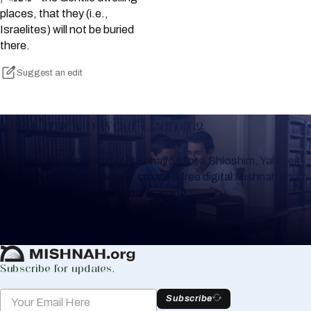
places, that they (i.e.,
Israelites) will not be buried
there.
Suggest an edit
Keep Track of your Learning
Whether you are learning Mishnayos for a Shloshim, Yahrzeit
or for your own knowledge, create a free digital Mishnah chart
to help you keep track of your learning.
Create Mishnah Chart
Subscribe for updates.
Subscribe