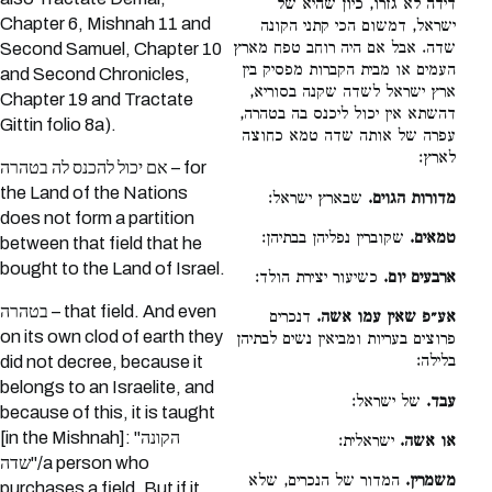
דידה לא גזרו, כיון שהיא של
Chapter 6, Mishnah 11 and
ישראל, דמשום הכי קתני הקונה
שדה. אבל אם היה רוחב טפח מארץ
Second Samuel, Chapter 10
העמים או מבית הקברות מפסיק בין
and Second Chronicles,
ארץ ישראל לשדה שקנה בסוריא,
Chapter 19 and Tractate
דהשתא אין יכול ליכנס בה בטהרה,
Gittin folio 8a).
עפרה של אותה שדה טמא כחוצה
לארץ:
אם יכול להכנס לה בטהרה – for
the Land of the Nations
מדורות הגוים.
שבארץ ישראל:
does not form a partition
טמאים.
שקוברין נפליהן בבתיהן:
between that field that he
bought to the Land of Israel.
ארבעים יום.
כשיעור יצירת הולד:
בטהרה – that field. And even
אע״פ שאין עמו אשה.
דנכרים
on its own clod of earth they
פרוצים בעריות ומביאין נשים לבתיהן
בלילה:
did not decree, because it
belongs to an Israelite, and
עבד.
של ישראל:
because of this, it is taught
[in the Mishnah]: "הקונה
או אשה.
ישראלית:
שדה"/a person who
משמרין.
המדור של הנכרים, שלא
purchases a field. But if it