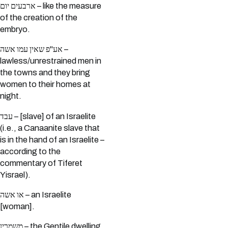
ארבעים יום – like the measure
of the creation of the
embryo.
אע"פ שאין עמו אשה –
lawless/unrestrained men in
the towns and they bring
women to their homes at
night.
עבד – [slave] of an Israelite
(i.e., a Canaanite slave that
is in the hand of an Israelite –
according to the
commentary of Tiferet
Yisrael).
או אשה – an Israelite
[woman].
משמרין – the Gentile dwelling