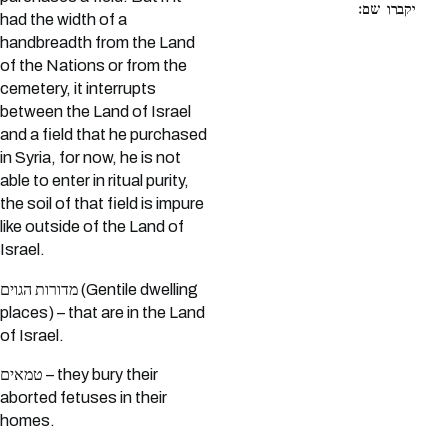
יקברו שם:
had the width of a
handbreadth from the Land
of the Nations or from the
cemetery, it interrupts
between the Land of Israel
and a field that he purchased
in Syria, for now, he is not
able to enter in ritual purity,
the soil of that field is impure
like outside of the Land of
Israel.
מדורות הגוים (Gentile dwelling
places) – that are in the Land
of Israel.
טמאים – they bury their
aborted fetuses in their
homes.