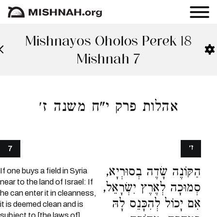
Mishnayos Oholos Perek 18
Mishnah 7
אהלות פרק י"ח משנה ז׳
ז׳
7
הַקּוֹנֶה שָׂדֶה בְסוּרְיָא,
If one buys a field in Syria
near to the land of Israel: If
סְמוּכָה לְאֶרֶץ יִשְׂרָאֵל,
he can enter it in cleanness,
אִם יָכוֹל לְהִכָּנֵס לָהּ
it is deemed clean and is
subject to [the laws of]