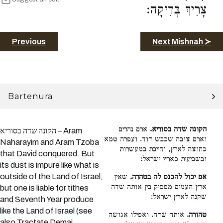
צָרִיךְ בְּדִיקָה:
Previous
Next Mishnah ≻
Bartenura
הקונה שדה בסוריא.
ארם נהרים
הקונה שדה בסוריא – Aram
וארם צובה שכבש דוד. ועפרה טמא
Naharayim and Aram Tzoba
כחוצה לארץ, וחייבת במעשרות
that David conquered. But
ובשביעית כארץ ישראל:
its dust is impure like what is
outside of the Land of Israel,
אם יכול להכנס לה בטהרה.
שאין
ארץ העמים מפסיק בין אותה שדה
but one is liable for tithes
שקנה לארץ ישראל:
and Seventh Year produce
like the Land of Israel (see
טהורה.
אותה שדה. ואפילו אגושה
also Tractate Demai,