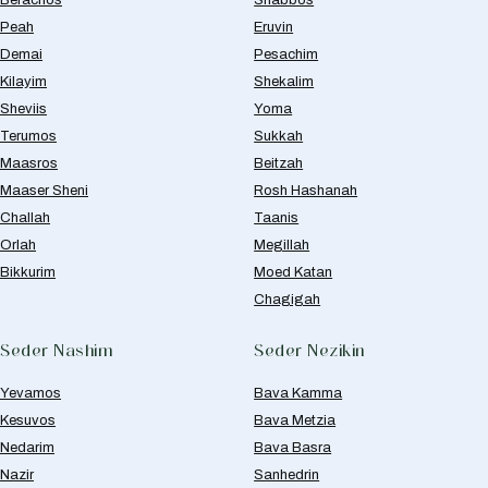
Peah
Eruvin
Demai
Pesachim
Kilayim
Shekalim
Sheviis
Yoma
Terumos
Sukkah
Maasros
Beitzah
Maaser Sheni
Rosh Hashanah
Challah
Taanis
Orlah
Megillah
Bikkurim
Moed Katan
Chagigah
Seder Nashim
Seder Nezikin
Yevamos
Bava Kamma
Kesuvos
Bava Metzia
Nedarim
Bava Basra
Nazir
Sanhedrin