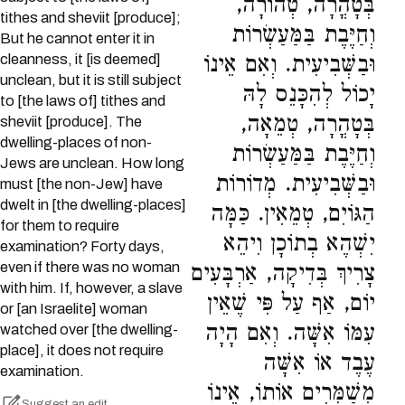
בְּטָהֳרָה, טְהוֹרָה,
tithes and sheviit [produce];
וְחַיֶּבֶת בַּמַּעַשְׂרוֹת
But he cannot enter it in
cleanness, it [is deemed]
וּבַשְּׁבִיעִית. וְאִם אֵינוֹ
unclean, but it is still subject
יָכוֹל לְהִכָּנֵס לָהּ
to [the laws of] tithes and
בְּטָהֳרָה, טְמֵאָה,
sheviit [produce]. The
dwelling-places of non-
וְחַיֶּבֶת בַּמַּעַשְׂרוֹת
Jews are unclean. How long
וּבַשְּׁבִיעִית. מְדוֹרוֹת
must [the non-Jew] have
dwelt in [the dwelling-places]
הַגּוֹיִם, טְמֵאִין. כַּמָּה
for them to require
יִשְׁהֶא בְתוֹכָן וִיהֵא
examination? Forty days,
even if there was no woman
צָרִיךְ בְּדִיקָה, אַרְבָּעִים
with him. If, however, a slave
יוֹם, אַף עַל פִּי שֶׁאֵין
or [an Israelite] woman
עִמּוֹ אִשָּׁה. וְאִם הָיָה
watched over [the dwelling-
place], it does not require
עֶבֶד אוֹ אִשָּׁה
examination.
מְשַׁמְּרִים אוֹתוֹ, אֵינוֹ
Suggest an edit