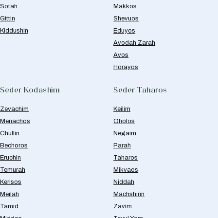
Sotah
Makkos
Gittin
Shevuos
Kiddushin
Eduyos
Avodah Zarah
Avos
Horayos
Seder Kodashim
Seder Taharos
Zevachim
Keilim
Menachos
Oholos
Chullin
Negaim
Bechoros
Parah
Eruchin
Taharos
Temurah
Mikvaos
Kerisos
Niddah
Meilah
Machshirin
Tamid
Zavim