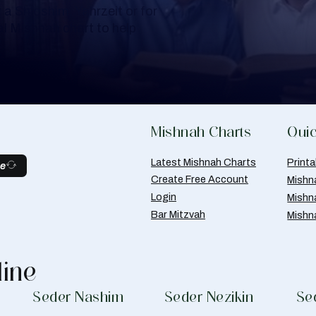
a Shloshim, Yahrzeit or for
al Mishnah chart to help
Mishnah Charts
Quic
Latest Mishnah Charts
Print
be
Create Free Account
Mishn
Login
Mishn
Bar Mitzvah
Mishn
line
Seder Nashim
Seder Nezikin
Se