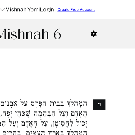
Mishnah Yomi
Login
Create Free Account
Mishnah 6
הַמְהַלֵּךְ בְּבֵית הַפְּרָס עַל אֲבָנִים 
ו׳
הָאָדָם וְעַל הַבְּהֵמָה שֶׁכֹּחָן יָפֶה
יָכוֹל לַהֲסִיטָן, עַל הָאָדָם וְעַל הַ.
הַמְהַלֵּךְ בְּאֶרֶץ הָעַמִּים, בֶּהָרִים ו