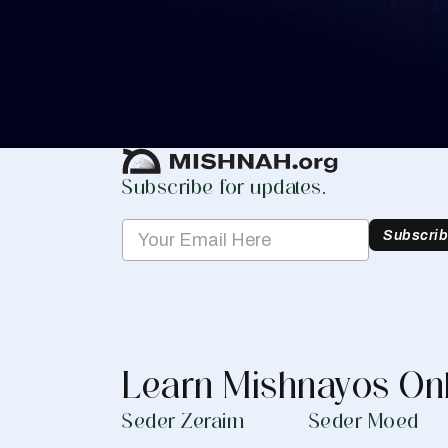
Whether you are learning Mishnayos for 
your own knowledge, create a free digit
you keep track of your learning.
Create Mishnah Chart
Subscribe for updates.
Subscri
Learn Mishnayos On
Seder Zeraim
Seder Moed