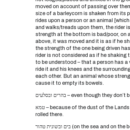
moved on account of passing over the
size of a barleycorn is shaken from its p
rides upon a person or an animal [whic
and walks/treads upon them, the rider is
strength at the bottom is bad/poor, on 
above, it was moved and it is as if he sh
the strength of the one being driven has 
rider is not considered as if he shaking 
to be understood – that a person has a w
ride it and his knees and the surroundin
each other. But an animal whose strength
cause it to empty its bowels.
בהרים ובסלעים – even though they d
טמא – because of the dust of the Lands of the Nations that is
rolled there.
בים ובשונית טהור (on the sea and on the beach/rocky cliffs – from