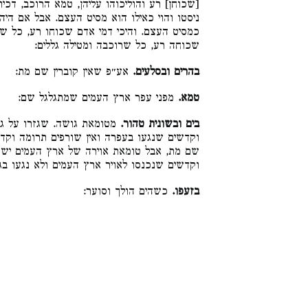
שכוחן] רע והוליכוהו עליהן, טמא הרוכב, דכיו
ניסטו והוי כאילו הוא מסיט העצם. אבל אם הי
כמסיט העצם. והיכי דמי אדם שכוחו רע, כל שר
שכוחה רע, כל שרוכבה ומטילה גללים:
בהרים ובסלעים.
אע״פ שאין קוברין שם מת:
טמא.
מפני עפר ארץ העמים שמתגלגל שם:
בים ובשונית טהור.
מטומאת גושה. שגזרו על ג
וקדשים שנגעו בעפרה ואין שורפים תרומה וקדש
שם מת, אבל טומאת אוירה של ארץ העמים יש ב
וקדשים שנכנסו לאויר ארץ העמים ולא נגעו בג:
בזעפו.
כשהים הולך וסוער: