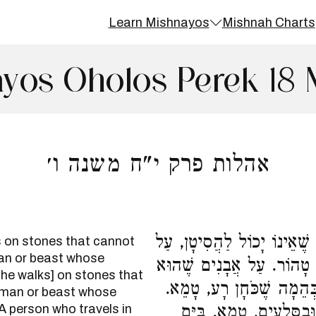
Learn Mishnayos
Mishnah Charts
yos Oholos Perek 18 
אהלות פרק י"ח משנה ו׳
שֶׁאֵינוֹ יָכוֹל לַהֲסִיטָן, עַל
s on stones that cannot
man or beast whose
, טָהוֹר. עַל אֲבָנִים שֶׁהוּא
f he walks] on stones that
בְּהֵמָה שֶׁכֹּחָן רָע, טָמֵא
a man or beast whose
A person who travels in
ּבַסְּלָעִים, טָמֵא. בַּיָּם