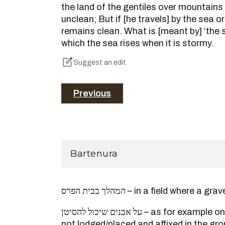
the land of the gentiles over mountain
unclean; But if [he travels] by the sea o
remains clean. What is [meant by] ‘the 
which the sea rises when it is stormy.
Suggest an edit
Previous
Bartenura
המהלך בבית הפרס – in a field wher
על אבנים שיכול להסיטן – as for example on top of stones that are
not lodged/placed and affixed in the gr