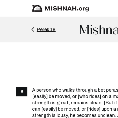
Mishna
Perek 18
A person who walks through a bet pera
6
[easily] be moved, or [who rides] on a 
strength is great, remains clean. [But i
can [easily] be moved, or [rides] upon 
strength is lousy, he becomes unclean. 