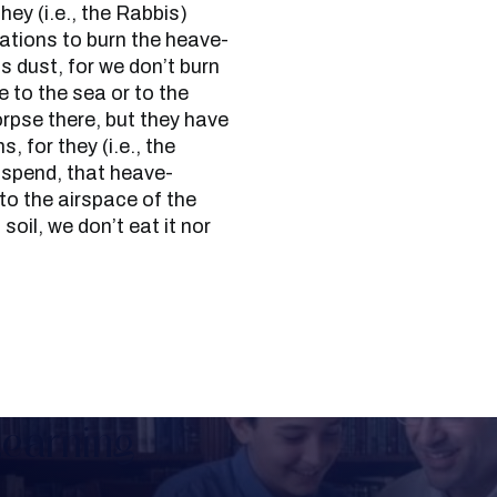
hey (i.e., the Rabbis)
Nations to burn the heave-
s dust, for we don’t burn
 to the sea or to the
orpse there, but they have
, for they (i.e., the
uspend, that heave-
to the airspace of the
soil, we don’t eat it nor
Learning