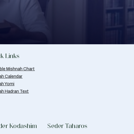
k Links
able Mishnah Chart
ah Calendar
ah Yomi
ah Hadran Text
der Kodashim
Seder Taharos