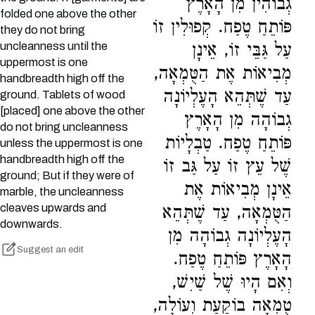
גְבוֹהִין מִן הָאָרֶץ
folded one above the other
פּוֹתֵחַ טֶפַח. קְפוּלִין זוֹ
they do not bring
uncleanness until the
עַל גַּבֵּי זוֹ, אֵינָן
uppermost is one
מְבִיאוֹת אֶת הַטֻּמְאָה,
handbreadth high off the
עַד שֶׁתְּהֵא הָעֶלְיוֹנָה
ground. Tablets of wood
[placed] one above the other
גְבוֹהָה מִן הָאָרֶץ
do not bring uncleanness
פּוֹתֵחַ טֶפַח. טַבְלָיוֹת
unless the uppermost is one
handbreadth high off the
שֶׁל עֵץ זוֹ עַל גַּב זוֹ
ground; But if they were of
אֵינָן מְבִיאוֹת אֶת
marble, the uncleanness
cleaves upwards and
הַטֻּמְאָה, עַד שֶׁתְּהֵא
downwards.
הָעֶלְיוֹנָה גְבוֹהָה מִן
Suggest an edit
הָאָרֶץ פּוֹתֵחַ טֶפַח.
וְאִם הָיוּ שֶׁל שַׁיִשׁ,
טֻמְאָה בוֹקַעַת וְעוֹלָה,