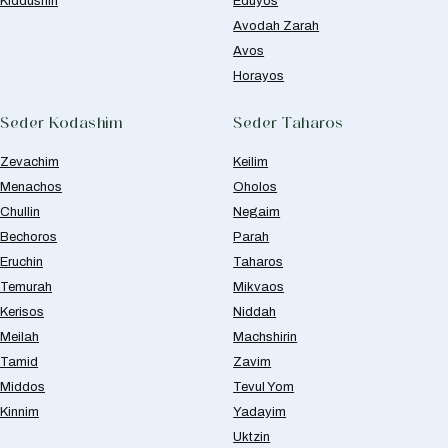
Kiddushin
Eduyos
Avodah Zarah
Avos
Horayos
Seder Kodashim
Seder Taharos
Zevachim
Keilim
Menachos
Oholos
Chullin
Negaim
Bechoros
Parah
Eruchin
Taharos
Temurah
Mikvaos
Kerisos
Niddah
Meilah
Machshirin
Tamid
Zavim
Middos
Tevul Yom
Kinnim
Yadayim
Uktzin