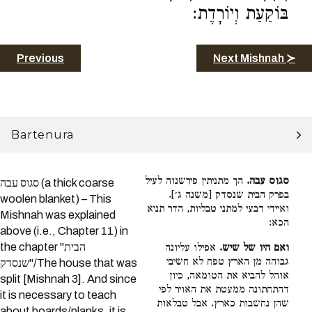
בּוֹקַעַת וְיוֹרָדֶת:
Previous
Next Mishnah ≻
Bartenura
סגוס עבה.
הך מתניתין פירשנוה לעיל
סגוס עבה (a thick coarse
בפרק הבית שנסדק [משנה ג׳].
woolen blanket) – This
ואיידי דבעי למתני טבליות, הדר תניא
Mishnah was explained
הכא:
above (i.e., Chapter 11) in
the chapter "הבית
ואם היו של שיש.
אפילו עליונה
גבוהה מן הארץ טפח לא חשיבי
שנסדק"/The house that was
אוהל להביא את הטומאה, כיון
split [Mishnah 3]. And since
דהתחתונה ממעטת את האויר לפי
it is necessary to teach
שהן נחשבות כארץ. אבל טבלאות
about boards/planks, it is