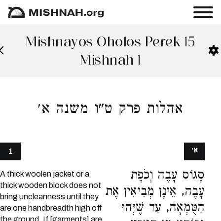
Mishnayos Oholos Perek 15
Mishnah 1
אהלות פרק ט"ו משנה א׳
א׳
1
סָגוֹס עָבֶה וְכֹפֶת
A thick woolen jacket or a
thick wooden block does not
עָבֶה, אֵינָן מְבִיאִין אֶת
bring uncleanness until they
הַטֻּמְאָה, עַד שֶׁיְּהוּ
are one handbreadth high off
the ground. If [garments] are