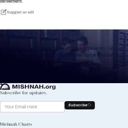
defilement.
Suggest an edit
Keep Track of your Learning
Whether you are learning Mishnayos for a Shloshim, Yahrzeit
or for your own knowledge, create a free digital Mishnah chart
to help you keep track of your learning.
Create Mishnah Chart
Subscribe for updates.
Subscribe
Mishnah Charts