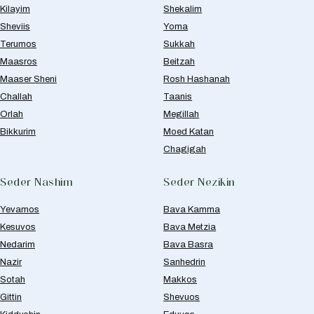
Kilayim
Shekalim
Sheviis
Yoma
Terumos
Sukkah
Maasros
Beitzah
Maaser Sheni
Rosh Hashanah
Challah
Taanis
Orlah
Megillah
Bikkurim
Moed Katan
Chagigah
Seder Nashim
Seder Nezikin
Yevamos
Bava Kamma
Kesuvos
Bava Metzia
Nedarim
Bava Basra
Nazir
Sanhedrin
Sotah
Makkos
Gittin
Shevuos