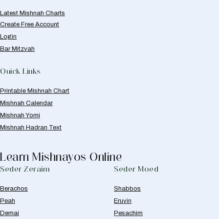
Latest Mishnah Charts
Create Free Account
Login
Bar Mitzvah
Quick Links
Printable Mishnah Chart
Mishnah Calendar
Mishnah Yomi
Mishnah Hadran Text
Learn Mishnayos Online
Seder Zeraim
Seder Moed
Berachos
Shabbos
Peah
Eruvin
Demai
Pesachim