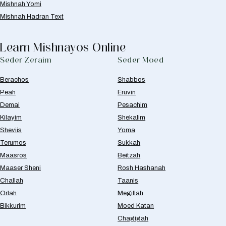
Mishnah Yomi
Mishnah Hadran Text
Learn Mishnayos Online
Seder Zeraim
Seder Moed
Berachos
Shabbos
Peah
Eruvin
Demai
Pesachim
Kilayim
Shekalim
Sheviis
Yoma
Terumos
Sukkah
Maasros
Beitzah
Maaser Sheni
Rosh Hashanah
Challah
Taanis
Orlah
Megillah
Bikkurim
Moed Katan
Chagigah