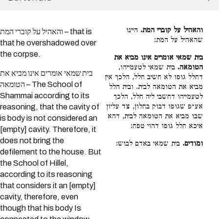
והאהיל על קוברי המת.
היינו
והאהיל על קוברי המת – that is
שהאהיל על המת:
that he overshadowed over
the corpse.
בית שמאי אומרים אינו מביא את
הטומאה.
בית שמאי לטעמייהו,
בית שמאי אומרים אינו מביא את
דחלל גופו לא חשיב חלל, הלכך אין
הטומאה – The School of
מביא את הטומאה לבית. ובית הלל
Shammai according to its
לטעמייהו דחשבי ליה חלל, הלכך
אע״פ שגופו דבוק בחלון, צד עליון
reasoning, that the cavity of
שבו מביא את הטומאה לבית, דהא
is body is not considered an
איכא חלל גופו דהוי טפח:
[empty] cavity. Therefore, it
does not bring the
ומודים.
בית שמאי באדם לבוש:
defilement to the house. But
the School of Hillel,
according to its reasoning
that considers it an [empty]
cavity, therefore, even
though that his body Is