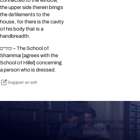
connected to the window,
the upper side therein brings
the defilements to the
house, for there is the cavity
of his body that is a
handbreadth.
ומודים – The School of
Shammai [agrees with the
School of Hillel] concerning
a person who is dressed.
Suggest an edit
Keep Track of your Learning
Whether you are learning Mishnayos for a Shloshim, Yahrzeit
or for your own knowledge, create a free digital Mishnah chart
to help you keep track of your learning.