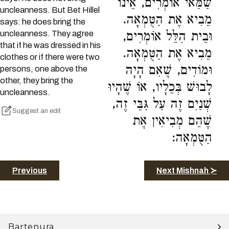
שַׁמַּאי אוֹמְרִים, אֵינוֹ
uncleanness. But Bet Hillel
מֵבִיא אֶת הַטֻּמְאָה.
says: he does bring the
uncleanness. They agree
וּבֵית הִלֵּל אוֹמְרִים,
that if he was dressed in his
מֵבִיא אֶת הַטֻּמְאָה.
clothes or if there were two
וּמוֹדִים, שֶׁאִם הָיָה
persons, one above the
other, they bring the
לָבוּשׁ בְּכֵלָיו, אוֹ שֶׁהָיוּ
uncleanness.
שְׁנַיִם זֶה עַל גַּבֵּי זֶה,
Suggest an edit
שֶׁהֵם מְבִיאִין אֶת
הַטֻּמְאָה:
Previous
Next Mishnah ≻
Bartenura