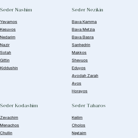
Seder Nashim
Seder Nezikin
Yevamos
Bava Kamma
Kesuvos
Bava Metzia
Nedarim
Bava Basra
Nazir
Sanhedrin
Sotah
Makkos
Gittin
Shevuos
Kiddushin
Eduyos
Avodah Zarah
Avos
Horayos
Seder Kodashim
Seder Taharos
Zevachim
Keilim
Menachos
Oholos
Chullin
Negaim