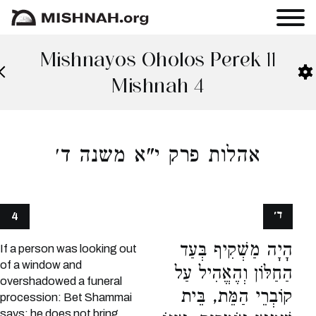
Mishnayos Oholos Perek 11
Mishnah 4
אהלות פרק י"א משנה ד׳
ד׳
4
הָיָה מַשְׁקִיף בְּעַד
If a person was looking out
of a window and
הַחַלּוֹן וְהֶאֱהִיל עַל
overshadowed a funeral
קוֹבְרֵי הַמֵּת, בֵּית
procession: Bet Shammai
says: he does not bring