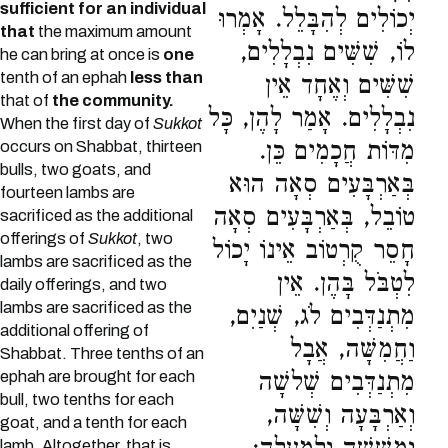
sufficient for an individual
יְכוֹלִים לְהִבָּלֵל. אָמְרוּ
that
the maximum amount
לוֹ, שִׁשִּׁים נִבְלָלִים,
he can bring at once is
one
tenth of an ephah
less than
שִׁשִּׁים וְאֶחָד אֵין
that of
the community.
נִבְלָלִים. אָמַר לָהֶן, כָּל
When the first day of
Sukkot
מִדּוֹת חֲכָמִים כֵּן.
occurs on Shabbat, thirteen
bulls, two goats, and
בְּאַרְבָּעִים סְאָה הוּא
fourteen lambs are
טוֹבֵל, בְּאַרְבָּעִים סְאָה
sacrificed as the additional
offerings of
Sukkot
, two
חָסֵר קֻרְטוֹב אֵינוֹ יָכוֹל
lambs are sacrificed as the
לִטְבֹּל בָּהֶן. אֵין
daily offerings, and two
lambs are sacrificed as the
מִתְנַדְּבִים לֹג, שְׁנַיִם,
additional offering of
וַחֲמִשָּׁה, אֲבָל
Shabbat. Three tenths of an
ephah are brought for each
מִתְנַדְּבִים שְׁלשָׁה
bull, two tenths for each
וְאַרְבָּעָה וְשִׁשָּׁה,
goat, and a tenth for each
lamb. Altogether, that is