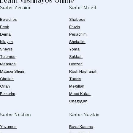
Learn Mishnayos Online
Seder Zeraim
Seder Moed
Berachos
Shabbos
Peah
Eruvin
Demai
Pesachim
Kilayim
Shekalim
Sheviis
Yoma
Terumos
Sukkah
Maasros
Beitzah
Maaser Sheni
Rosh Hashanah
Challah
Taanis
Orlah
Megillah
Bikkurim
Moed Katan
Chagigah
Seder Nashim
Seder Nezikin
Yevamos
Bava Kamma