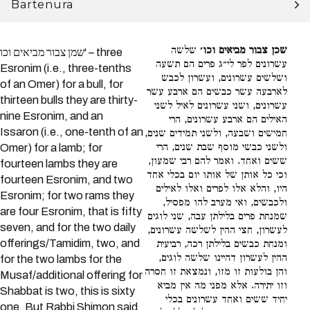
Bartenura
שכן צבור מביאים וכו׳
שלשה
שמן צבור מביאים וכו' – three
עשרונים לפר לי״ג פרים הם תשעה
Esronim (i.e., three-tenths
ושלשים עשרונים, ועשרון לכבש
of an Omer) for a bull, for
לארבעה עשר כבשים הם ארבע עשר
thirteen bulls they are thirty-
עשרונים, ושני עשרונים לאיל לשני
nine Esronim, and an
האילים הם ארבע עשרונים, הרי
Issaron (i.e., one-tenth of an
חמישים ושבעה, ולשני תמידים שנים,
ולשני כבשי מוסף שבת שנים, הרי
Omer) for a lamb; for
ששים ואחד. ואמר להם רבי שמעון,
fourteen lambs they are
וכי כל אותן של אותו יום בכלי אחד
fourteen Esronim, and two
היו, והלא אלו לפרים ואלו לאילים
Esronim; for two rams they
ולכבשים, ואי מערב להו מפסיל,
are four Esronim, that is fifty
שמנחת פרים בלילתן עבה, שני לוגים
seven, and for the two daily
לעשרון, חצי ההין לשלשה עשרונים,
offerings/Tamidim, two, and
ומנחת כבשים בלילתן רכה, רביעית
ההין לעשרון דהיינו שלשה לוגים,
for the two lambs for the
והן בולעות זו מזו, ונמצאת זו חסרה
Musaf/additional offering for
וזו יתירה. אלא מפני מה אין מביא
Shabbat is two, this is sixty
יחיד ששים ואחד עשרונים בכלי
one. But Rabbi Shimon said