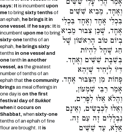
אָמַר הֲרֵי עָלַי שִׁשִּׁים
says: It
is incumbent
upon
וְאֶחָד, מֵבִיא שִׁשִּׁים
me
to bring
sixty tenths
of
an ephah,
he brings it in
בִּכְלִי אֶחָד וְאֶחָד בִּכְלִי
one vessel. If he says: It
is
אֶחָד, שֶׁכֵּן צִבּוּר מֵבִיא
incumbent
upon me
to bring
בְיוֹם טוֹב הָרִאשׁוֹן שֶׁל
sixty-one
tenths of an
ephah,
he brings sixty
חַג שֶׁחָל לִהְיוֹת
tenths
in one vessel and
בְּשַׁבָּת שִׁשִּׁים וְאֶחָד.
one
tenth
in another
vessel, as
the greatest
דַּיּוֹ לַיָּחִיד שֶׁיְּהֵא
number of tenths of an
פָחוֹת מִן הַצִּבּוּר אֶחָד.
ephah that
the community
brings
as meal offerings in
אָמַר רַבִּי שִׁמְעוֹן,
one day is
on the first
וַהֲלֹא אֵלּוּ לַפָּרִים,
festival day of
Sukkot
וְאֵלּוּ לַכְּבָשִׂים, וְאֵינָם
when
it
occurs on
Shabbat,
when
sixty-one
נִבְלָלִים זֶה עִם זֶה.
tenths of an ephah of fine
אֶלָּא, עַד שִׁשִּׁים
flour are brought. It
is