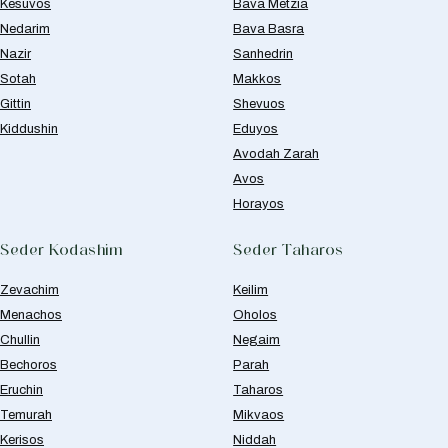
Kesuvos
Bava Metzia
Nedarim
Bava Basra
Nazir
Sanhedrin
Sotah
Makkos
Gittin
Shevuos
Kiddushin
Eduyos
Avodah Zarah
Avos
Horayos
Seder Kodashim
Seder Taharos
Zevachim
Keilim
Menachos
Oholos
Chullin
Negaim
Bechoros
Parah
Eruchin
Taharos
Temurah
Mikvaos
Kerisos
Niddah