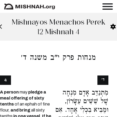
Mishnayos Menachos Perek
12 Mishnah 4
מנחות פרק י"ב משנה ד׳
ד׳
4
מִתְנַדֵּב אָדָם מִנְחָה
A person
may
pledge a
meal offering of sixty
שֶׁל שִׁשִּׁים עִשָּׂרוֹן,
tenths
of an ephah of fine
וּמֵבִיא בִכְלִי אֶחָד. אִם
flour,
and bring
all sixty
tenths
in one vessel. If he