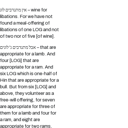
אין מתנדבים לוג – wine for
libations. For we have not
found a meal-offering of
libations of one LOG and not
of two nor of five [of wine].
אבל מתנדבים ג' לוגים – that are
appropriate for a lamb. And
four [LOG] that are
appropriate for a ram. And
six LOG which is one-half of
Hin that are appropriate for a
bull. But from six [LOG] and
above, they volunteer as a
free-will offering, for seven
are appropriate for three of
them for a lamb and four for
a ram, and eight are
appropriate for two rams,