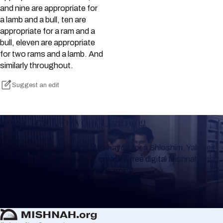
and nine are appropriate for
a lamb and a bull, ten are
appropriate for a ram and a
bull, eleven are appropriate
for two rams and a lamb. And
similarly throughout.
Suggest an edit
Keep Track of your Learning
Whether you are learning Mishnayos for a Shloshim, Yahrzeit
or for your own knowledge, create a free digital Mishnah chart
to help you keep track of your learning.
Create Mishnah Chart