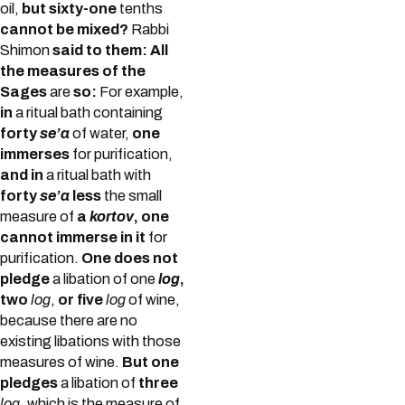
oil,
but sixty-one
tenths
cannot be mixed?
Rabbi
Shimon
said to them: All
the measures of the
Sages
are
so:
For example,
in
a ritual bath containing
forty
se’a
of water,
one
immerses
for purification,
and in
a ritual bath with
forty
se’a
less
the small
measure of
a
kortov
, one
cannot immerse in it
for
purification.
One does not
pledge
a libation of one
log
,
two
log
,
or five
log
of wine,
because there are no
existing libations with those
measures of wine.
But one
pledges
a libation of
three
log
, which is the measure of