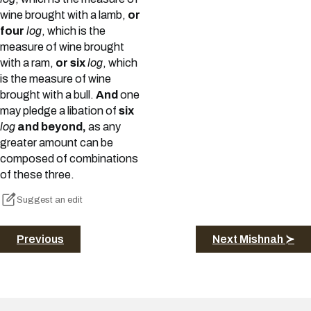
wine brought with a lamb,
or
four
log
, which is the
measure of wine brought
with a ram,
or six
log
, which
is the measure of wine
brought with a bull.
And
one
may pledge a libation of
six
log
and beyond,
as any
greater amount can be
composed of combinations
of these three.
Suggest an edit
Previous
Next Mishnah ≻