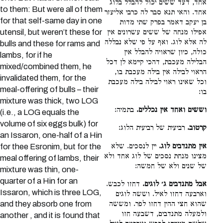
אחד, דעד ששים יכול להבלל בלוג
to them: But were all of them
אחד. והאי תנא סבר לה כרבי אליעזר
for that self-same day in one
בן יעקב דאמר בפרק שתי מדות
utensil, but weren’t these for
אפילו מנחה של ששים עשרונים אין
לה אלא לוג. ואף על פי שלא נבללה
bulls and these for rams and
כולה, כיון שראויה להבלל אין
lambs, for if he
הבלילה מעכבת, דהכי קיימא לן דכל
mixed/combined them, he
הראוי לבילה אין בילה מעכבת בו,
invalidated them, for the
וכל שאינו ראוי לבילה בילה מעכבת
meal-offering of bulls – their
בו:
mixture was thick, two LOG
וששים ואחד אין נכללים.
בתמיה:
(i.e., a LOG equals the
volume of six eggs bulk) for
קרטוב.
רביעית של רביעית הלוג:
an Issaron, one-half of a Hin
אין מתנדבים לוג.
יין לנסכים. שלא
for thee Esronim, but for the
מצינו מנחת נסכים של לוג אחד ולא
meal offering of lambs, their
של שנים ולא של חמשה:
mixture was thin, one-
quarter of a Hin for an
אבל מתנדבים ג׳ לוגים.
דחזו לכבש.
Issaron, which is three LOG,
וארבעה דחזו לאיל. וששה לוגים
and they absorb one from
שהוא חצי ההין דחזו לפר. ומששה
ולמעלה מתנדבים, דשבעה חזו
another , and it is found that