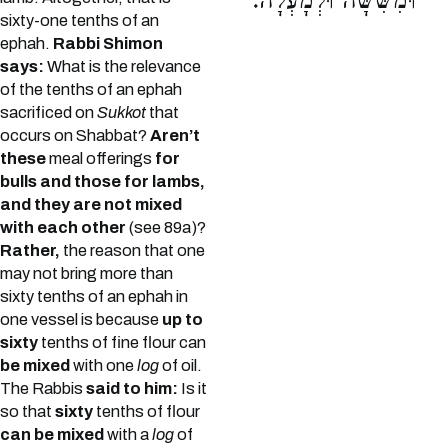
וּמִשִּׁשָּׁה וּלְמָעְלָה:
sixty-one tenths of an
ephah.
Rabbi Shimon
says:
What is the relevance
of the tenths of an ephah
sacrificed on
Sukkot
that
occurs on Shabbat?
Aren’t
these
meal offerings
for
bulls and those for lambs,
and they are not mixed
with each other
(see 89a)?
Rather,
the reason that one
may not bring more than
sixty tenths of an ephah in
one vessel is because
up to
sixty
tenths of fine flour can
be mixed
with one
log
of oil.
The Rabbis
said to him:
Is it
so that
sixty
tenths of flour
can be mixed
with a
log
of