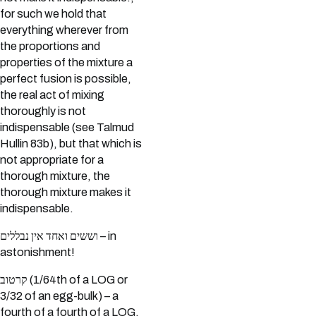
for such we hold that
everything wherever from
the proportions and
properties of the mixture a
perfect fusion is possible,
the real act of mixing
thoroughly is not
indispensable (see Talmud
Hullin 83b), but that which is
not appropriate for a
thorough mixture, the
thorough mixture makes it
indispensable.
וששים ואחד אין נבללים – in
astonishment!
קרטוב (1/64th of a LOG or
3/32 of an egg-bulk) – a
fourth of a fourth of a LOG.