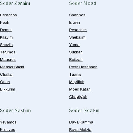
Seder Zeraim
Seder Moed
Berachos
Shabbos
Peah
Eruvin
Demai
Pesachim
Kilayim
Shekalim
Sheviis
Yoma
Terumos
Sukkah
Maasros
Beitzah
Maaser Sheni
Rosh Hashanah
Challah
Taanis
Orlah
Megillah
Bikkurim
Moed Katan
Chagigah
Seder Nashim
Seder Nezikin
Yevamos
Bava Kamma
Kesuvos
Bava Metzia