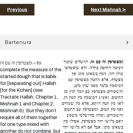
Previous
Next Mishnah ≻
Bartenura
ומצטרפין זה עם זה.
להשלים שיעור
ומצטרפין זה עם זה – to
העיסה החייבת בחלה. ולא שיצטרפו
complete the measure of the
כולן יחד, דמין בשאינו מינו אין
started dough that is liable
מצטרף, אלא החטין מצטרפין עם
for [separating out] Hallah
הכוסמין בלבד מפני שהן מינן,
[for the Kohen] (see
והשעורים מצטרפין עם הכל חוץ מן
Tractate Hallah, Chapter 1,
החיטים. ואע״ג דכוסמין מין חטין הן,
לאו מין חטין דוקא, אלא מין שעורים
Mishnah 1 and Chapter 2,
ואף מין חטים, ומצטרפין עם החטים
Mishnah 6). But they don’t
והשעורים. ומיהו בירושלמי משמע
require all of them together
דאם נלושו יחד מצטרפין, אפילו מין
for one type mixed with
בשאינו מינו. אבל אם לא נלושו יחד
another do not combine, but