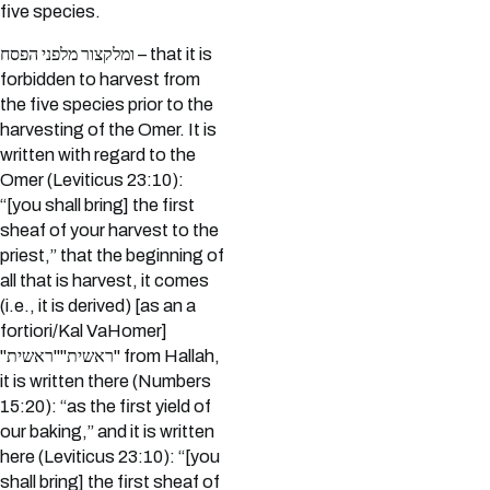
five species.
ומלקצור מלפני הפסח – that it is
forbidden to harvest from
the five species prior to the
harvesting of the Omer. It is
written with regard to the
Omer (Leviticus 23:10):
“[you shall bring] the first
sheaf of your harvest to the
priest,” that the beginning of
all that is harvest, it comes
(i.e., it is derived) [as an a
fortiori/Kal VaHomer]
"ראשית""ראשית" from Hallah,
it is written there (Numbers
15:20): “as the first yield of
our baking,” and it is written
here (Leviticus 23:10): “[you
shall bring] the first sheaf of