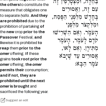
בַּחַלָּה, וּמִצְטָרְפִין זֶה
the others
to constitute the
עִם זֶה, וַאֲסוּרִים
measure that obligates one
to separate
ḥalla
.
And they
בֶּחָדָשׁ מִלִּפְנֵי הַפֶּסַח,
are prohibited
due to the
וּמִלִּקְצֹר מִלִּפְנֵי
prohibition of partaking
of
הָעֹמֶר. וְאִם הִשְׁרִישׁוּ
the
new
crop
prior to the
Passover
Festival,
and
קֹדֶם לָעֹמֶר, הָעֹמֶר
likewise it is prohibited
to
מַתִּירָן. וְאִם לָאו,
reap
them
prior to the
omer
offering.
If
these
אֲסוּרִים עַד שֶׁיָּבֹא
grains
took root prior the
עֹמֶר הַבָּא:
omer
offering,
the
omer
permits their
consumption;
and if not, they are
prohibited until the next
omer
is brought
and
sacrificed the following year.
Suggest an edit