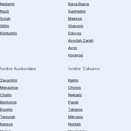
Nedarim
Bava Basra
Nazir
Sanhedrin
Sotah
Makkos
Gittin
Shevuos
Kiddushin
Eduyos
Avodah Zarah
Avos
Horayos
Seder Kodashim
Seder Taharos
Zevachim
Keilim
Menachos
Oholos
Chullin
Negaim
Bechoros
Parah
Eruchin
Taharos
Temurah
Mikvaos
Kerisos
Niddah