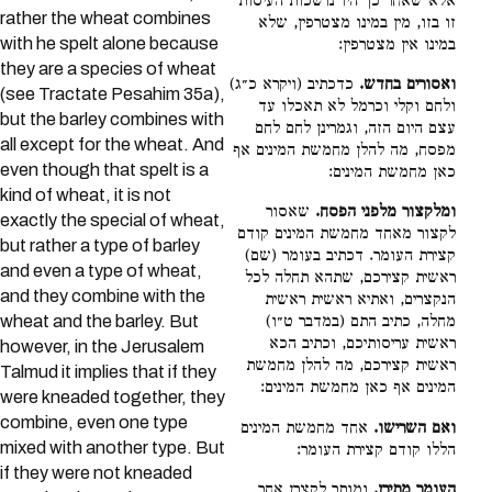
אלא שאחר כך היו נושכות העיסות
rather the wheat combines
זו בזו, מין במינו מצטרפין, שלא
with he spelt alone because
במינו אין מצטרפין:
they are a species of wheat
ואסורים בחדש.
כדכתיב (ויקרא כ״ג)
(see Tractate Pesahim 35a),
ולחם וקלי וכרמל לא תאכלו עד
but the barley combines with
עצם היום הזה, וגמרינן לחם לחם
all except for the wheat. And
מפסח, מה להלן מחמשת המינים אף
even though that spelt is a
כאן מחמשת המינים:
kind of wheat, it is not
ומלקצור מלפני הפסח.
שאסור
exactly the special of wheat,
לקצור מאחד מחמשת המינים קודם
but rather a type of barley
קצירת העומר. דכתיב בעומר (שם)
and even a type of wheat,
ראשית קצירכם, שתהא תחלה לכל
and they combine with the
הנקצרים, ואתיא ראשית ראשית
wheat and the barley. But
מחלה, כתיב התם (במדבר ט״ו)
ראשית עריסותיכם, וכתיב הכא
however, in the Jerusalem
ראשית קצירכם, מה להלן מחמשת
Talmud it implies that if they
המינים אף כאן מחמשת המינים:
were kneaded together, they
combine, even one type
ואם השרישו.
אחד מחמשת המינים
mixed with another type. But
הללו קודם קצירת העומר:
if they were not kneaded
העומר מתירן.
ומותר לקצרן אחר