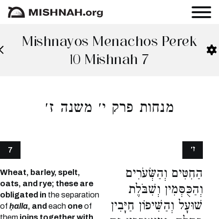
Mishnayos Menachos Perek
10 Mishnah 7
מנחות פרק י׳ משנה ז׳
ז׳
7
הַחִטִּים וְהַשְּׂעֹרִים
Wheat, barley, spelt,
oats, and rye; these are
וְהַכֻּסְּמִין וְשִׁבֹּלֶת
obligated in
the separation
שׁוּעָל וְהַשִּׁיפוֹן חַיָּבִין
of
ḥalla
, and
each
one
of
them
joins together with