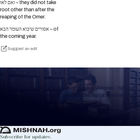
ואם לאו – they did not take
root other than after the
reaping of the Omer.
אסורים שיבוא העומר הבא – of
the coming year.
Suggest an edit
Keep Track of your Learning
Whether you are learning Mishnayos for a Shloshim, Yahrzeit
or for your own knowledge, create a free digital Mishnah chart
to help you keep track of your learning.
Create Mishnah Chart
Subscribe for updates.