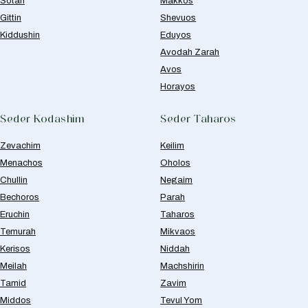
Sotah
Makkos
Gittin
Shevuos
Kiddushin
Eduyos
Avodah Zarah
Avos
Horayos
Seder Kodashim
Seder Taharos
Zevachim
Keilim
Menachos
Oholos
Chullin
Negaim
Bechoros
Parah
Eruchin
Taharos
Temurah
Mikvaos
Kerisos
Niddah
Meilah
Machshirin
Tamid
Zavim
Middos
Tevul Yom