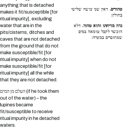
anything that is detached
טהורים.
דאין שני עושה שלישי
makes it fit/susceptible [for
בחולין:
ritual impurity], excluding
water that are in the
נדה מדיחתו והוא טהור.
דלא
הוכשר לקבל טומאה במים
pits/cisterns, ditches and
שמחוברים במערה:
caves that are not detached
from the ground that do not
make susceptible/fit [for
ritual impurity] when do not
make susceptible/fit [for
ritual impurity] all the while
that they are not detached.
העלם מן המים (if he took them
out of the water) – the
lupines became
fit/susceptible to receive
ritual impurity in he detached
waters.