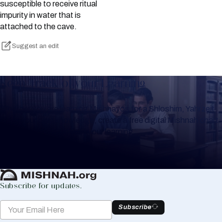
susceptible to receive ritual
impurity in water that is
attached to the cave.
Suggest an edit
Keep Track of your Learning
Whether you are learning Mishnayos for a Shloshim, Yahrzeit
or for your own knowledge, create a free digital Mishnah chart
to help you keep track of your learning.
Create Mishnah Chart
Subscribe for updates.
Subscribe