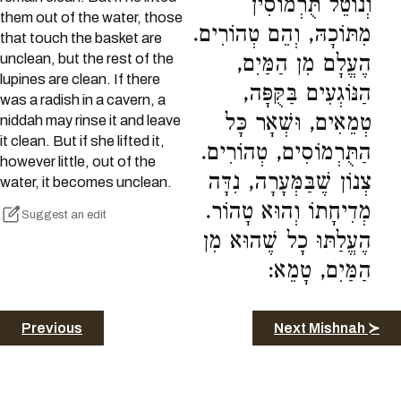
וְנוֹטֵל תֻּרְמוֹסִין
them out of the water, those
מִתּוֹכָהּ, וְהֵם טְהוֹרִים.
that touch the basket are
unclean, but the rest of the
הֶעֱלָם מִן הַמַּיִם,
lupines are clean. If there
הַנּוֹגְעִים בַּקֻּפָּה,
was a radish in a cavern, a
טְמֵאִים, וּשְׁאָר כָּל
niddah may rinse it and leave
it clean. But if she lifted it,
הַתֻּרְמוֹסִים, טְהוֹרִים.
however little, out of the
צְנוֹן שֶׁבַּמְּעָרָה, נִדָּה
water, it becomes unclean.
מְדִיחָתוֹ וְהוּא טָהוֹר.
Suggest an edit
הֶעֱלַתּוּ כָל שֶׁהוּא מִן
הַמַּיִם, טָמֵא:
Previous
Next Mishnah ≻