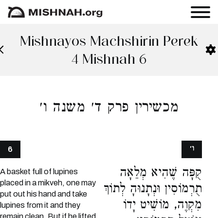
Mishnayos Machshirin Perek
4 Mishnah 6
מכשירין פרק ד׳ משנה ו׳
ו׳
6
קֻפָּה שֶׁהִיא מְלֵאָה
A basket full of lupines
placed in a mikveh, one may
תֻרְמוֹסִין וּנְתָנוּהָ לְתוֹךְ
put out his hand and take
מִקְוֶה, מוֹשִׁיט יָדוֹ
lupines from it and they
remain clean. But if he lifted