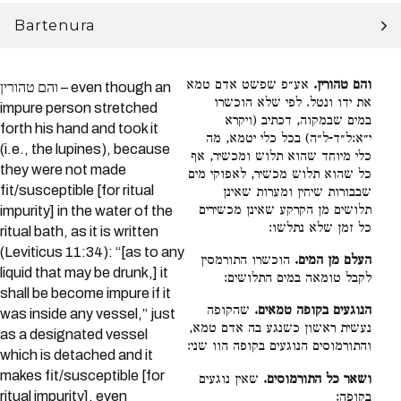
Bartenura
והם טהורין.
אע״פ שפשט אדם טמא
והם טהורין – even though an
את ידו ונטל. לפי שלא הוכשרו
impure person stretched
במים שבמקוה, דכתיב (ויקרא
forth his hand and took it
י״א:ל״ד-ל״ה) בכל כלי יטמא, מה
(i.e., the lupines), because
כלי מיוחד שהוא תלוש ומכשיר, אף
they were not made
כל שהוא תלוש מכשיר, לאפוקי מים
fit/susceptible [for ritual
שבבורות שיחין ומערות שאינן
תלושים מן הקרקע שאינן מכשירים
impurity] in the water of the
כל זמן שלא נתלשו:
ritual bath, as it is written
(Leviticus 11:34): “[as to any
העלם מן המים.
הוכשרו התורמסין
liquid that may be drunk,] it
לקבל טומאה במים התלושים:
shall be become impure if it
הנוגעים בקופה טמאים.
שהקופה
was inside any vessel,” just
נעשית ראשון כשנגע בה אדם טמא,
as a designated vessel
והתורמוסים הנוגעים בקופה הוו שני:
which is detached and it
makes fit/susceptible [for
ושאר כל התורמוסים.
שאין נוגעים
ritual impurity], even
בקופה: