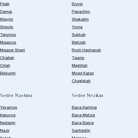
Peah
Eruvin
Demai
Pesachim
Kilayim
Shekalim
Sheviis
Yoma
Terumos
Sukkah
Maasros
Beitzah
Maaser Sheni
Rosh Hashanah
Challah
Taanis
Orlah
Megillah
Bikkurim
Moed Katan
Chagigah
Seder Nashim
Seder Nezikin
Yevamos
Bava Kamma
Kesuvos
Bava Metzia
Nedarim
Bava Basra
Nazir
Sanhedrin