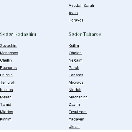
Avodah Zarah
Avos
Horayos
Seder Kodashim
Seder Taharos
Zevachim
Keilim
Menachos
Oholos
Chullin
Negaim
Bechoros
Parah
Eruchin
Taharos
Temurah
Mikvaos
Kerisos
Niddah
Meilah
Machshirin
Tamid
Zavim
Middos
Tevul Yom
Kinnim
Yadayim
Uktzin