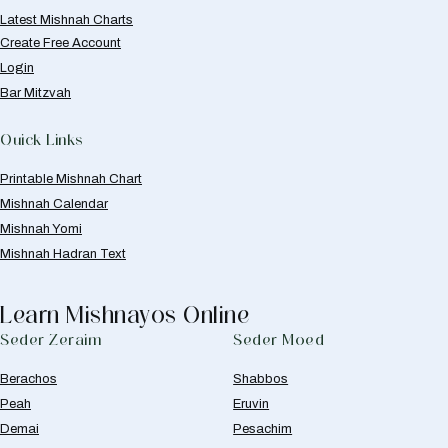
Latest Mishnah Charts
Create Free Account
Login
Bar Mitzvah
Quick Links
Printable Mishnah Chart
Mishnah Calendar
Mishnah Yomi
Mishnah Hadran Text
Learn Mishnayos Online
Seder Zeraim
Seder Moed
Berachos
Shabbos
Peah
Eruvin
Demai
Pesachim