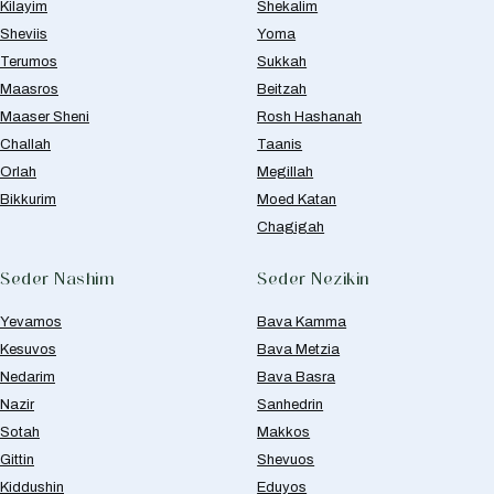
Kilayim
Shekalim
Sheviis
Yoma
Terumos
Sukkah
Maasros
Beitzah
Maaser Sheni
Rosh Hashanah
Challah
Taanis
Orlah
Megillah
Bikkurim
Moed Katan
Chagigah
Seder Nashim
Seder Nezikin
Yevamos
Bava Kamma
Kesuvos
Bava Metzia
Nedarim
Bava Basra
Nazir
Sanhedrin
Sotah
Makkos
Gittin
Shevuos
Kiddushin
Eduyos