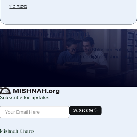
משנה ט"ו
Keep Track of your Learning
Whether you are learning Mishnayos for a Shloshim, Yahrzeit
or for your own knowledge, create a free digital Mishnah chart
to help you keep track of your learning.
Create Mishnah Chart
Subscribe for updates.
Subscribe
Mishnah Charts