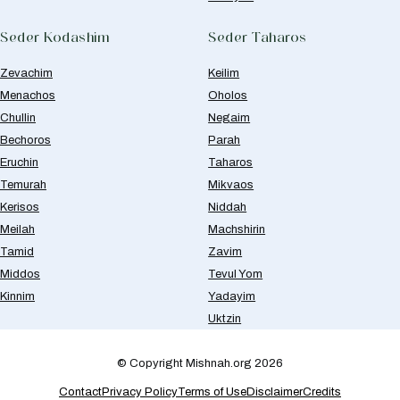
Seder Kodashim
Seder Taharos
Zevachim
Keilim
Menachos
Oholos
Chullin
Negaim
Bechoros
Parah
Eruchin
Taharos
Temurah
Mikvaos
Kerisos
Niddah
Meilah
Machshirin
Tamid
Zavim
Middos
Tevul Yom
Kinnim
Yadayim
Uktzin
© Copyright Mishnah.org 2026
Contact
Privacy Policy
Terms of Use
Disclaimer
Credits