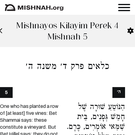
Mishnayos Kilayim Perek 4
Mishnah 5
כלאים פרק ד׳ משנה ה׳
ה׳
5
הַנּוֹטֵעַ שׁוּרָה שֶׁל
One who has planted a row
of [at least] five vines: Bet
חָמֵשׁ גְּפָנִים, בֵּית
Shammai says: these
שַׁמַּאי אוֹמְרִים, כֶּרֶם.
constitute a vineyard. But
Bet Hillel says: they do not