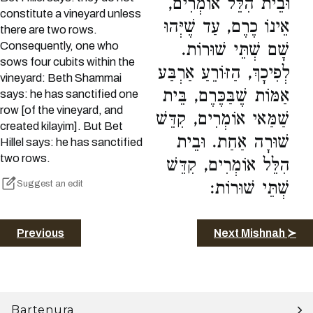
וּבֵית הִלֵּל אוֹמְרִים,
constitute a vineyard unless
אֵינוֹ כֶרֶם, עַד שֶׁיְּהוּ
there are two rows.
Consequently, one who
שָׁם שְׁתֵּי שׁוּרוֹת.
sows four cubits within the
לְפִיכָךְ, הַזּוֹרֵעַ אַרְבַּע
vineyard: Beth Shammai
אַמּוֹת שֶׁבַּכֶּרֶם, בֵּית
says: he has sanctified one
row [of the vineyard, and
שַׁמַּאי אוֹמְרִים, קִדֵּשׁ
created kilayim]. But Bet
שׁוּרָה אַחַת. וּבֵית
Hillel says: he has sanctified
two rows.
הִלֵּל אוֹמְרִים, קִדֵּשׁ
שְׁתֵּי שׁוּרוֹת:
Suggest an edit
Previous
Next Mishnah ≻
Bartenura