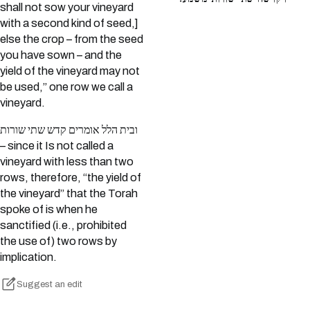
shall not sow your vineyard
with a second kind of seed,]
else the crop – from the seed
you have sown – and the
yield of the vineyard may not
be used,” one row we call a
vineyard.
ובית הלל אומרים קדש שתי שורות
– since it Is not called a
vineyard with less than two
rows, therefore, “the yield of
the vineyard” that the Torah
spoke of is when he
sanctified (i.e., prohibited
the use of) two rows by
implication.
Suggest an edit