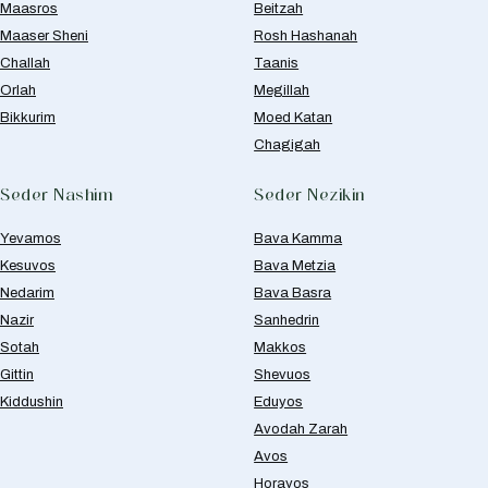
Maasros
Beitzah
Maaser Sheni
Rosh Hashanah
Challah
Taanis
Orlah
Megillah
Bikkurim
Moed Katan
Chagigah
Seder Nashim
Seder Nezikin
Yevamos
Bava Kamma
Kesuvos
Bava Metzia
Nedarim
Bava Basra
Nazir
Sanhedrin
Sotah
Makkos
Gittin
Shevuos
Kiddushin
Eduyos
Avodah Zarah
Avos
Horayos