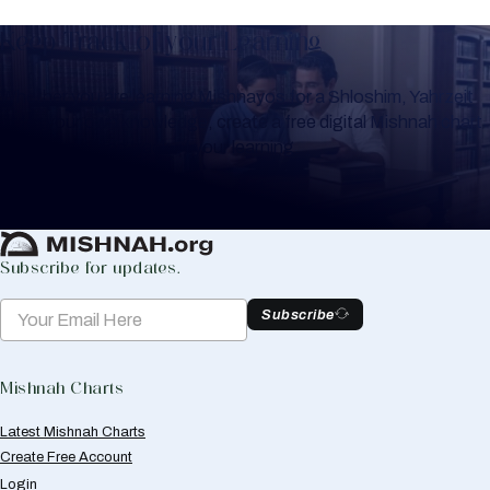
Keep Track of your Learning
Whether you are learning Mishnayos for a Shloshim, Yahrzeit
or for your own knowledge, create a free digital Mishnah chart
to help you keep track of your learning.
Create Mishnah Chart
Subscribe for updates.
Subscribe
Mishnah Charts
Latest Mishnah Charts
Create Free Account
Login