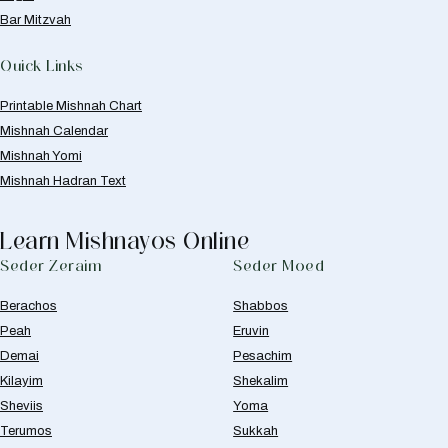
Bar Mitzvah
Quick Links
Printable Mishnah Chart
Mishnah Calendar
Mishnah Yomi
Mishnah Hadran Text
Learn Mishnayos Online
Seder Zeraim
Seder Moed
Berachos
Shabbos
Peah
Eruvin
Demai
Pesachim
Kilayim
Shekalim
Sheviis
Yoma
Terumos
Sukkah