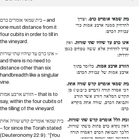
בית שמאי אומרים כרם.
וצריך
בית שמאי אומרים כרם – and
להרחיק ממנה ארבע אמות כדי
one must distance from it
עבודת הכרם:
four cubits in order to till in
the vineyard.
אינו כרם עד שיהיו שתי שורות.
ואין
צריך להרחיק אלא ששה טפחים כגפן
אינו כרם עד שיהיו שתי שורות –
יחידית:
and there is no need to
הזורע ארבע אמות.
כלומר בתוך
distance other than six
ארבע אמות של עבודת הכרם:
handbreadth like a singular
vine.
בית שמאי אומרים קדש שורה אחת.
דכי אמרה תורה (דברים כ״ב:ט׳) פן
הזורע ארבע אמות – that is to
תקדש המלאה הזרע אשר תזרע
say, within the four cubits of
ותבואת הכרם, שורה אחת מקריא
the tilling of the vineyard.
כרם:
ובית הלל אומרים קדש שתי שורות.
בית שמאי אומרים קדש שורה אחת
דאין נקרא כרם פחות משתי שורות,
– for since the Torah stated
הלכך ותבואת הכרם דאמרה תורה
(Deuteronomy 22:9): “[You
דקדשה שתי שורות משמע: