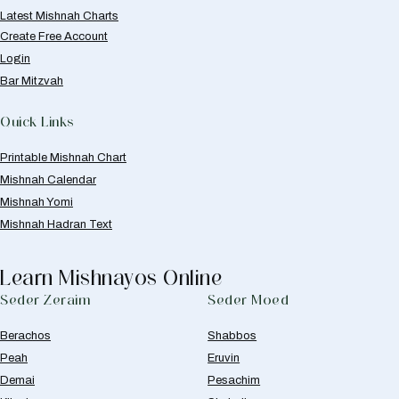
Latest Mishnah Charts
Create Free Account
Login
Bar Mitzvah
Quick Links
Printable Mishnah Chart
Mishnah Calendar
Mishnah Yomi
Mishnah Hadran Text
Learn Mishnayos Online
Seder Zeraim
Seder Moed
Berachos
Shabbos
Peah
Eruvin
Demai
Pesachim