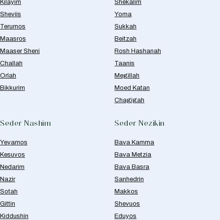
Kilayim
Shekalim
Sheviis
Yoma
Terumos
Sukkah
Maasros
Beitzah
Maaser Sheni
Rosh Hashanah
Challah
Taanis
Orlah
Megillah
Bikkurim
Moed Katan
Chagigah
Seder Nashim
Seder Nezikin
Yevamos
Bava Kamma
Kesuvos
Bava Metzia
Nedarim
Bava Basra
Nazir
Sanhedrin
Sotah
Makkos
Gittin
Shevuos
Kiddushin
Eduyos