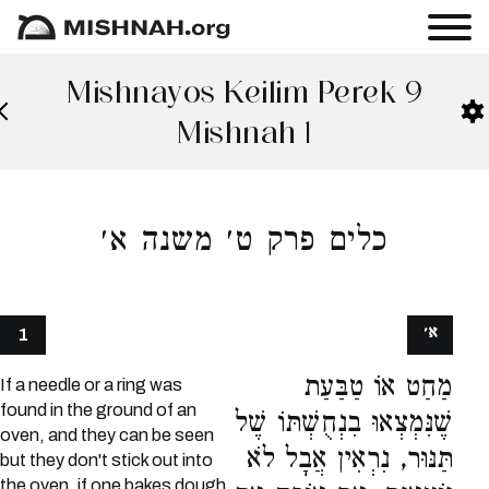
Mishnayos Keilim Perek 9
Mishnah 1
כלים פרק ט׳ משנה א׳
א׳
1
מַחַט אוֹ טַבַּעַת
If a needle or a ring was
found in the ground of an
שֶׁנִּמְצְאוּ בִנְחֻשְׁתּוֹ שֶׁל
oven, and they can be seen
תַּנּוּר, נִרְאִין אֲבָל לֹא
but they don't stick out into
the oven, if one bakes dough