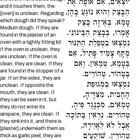
יוֹצְאִים, אִם אוֹפֶה אֶת
and it touches them, the
הַבָּצֵק וְהוּא נוֹגֵעַ בָּהֶן,
[oven] is unclean. Regarding
which dough did they speak?
טָמֵא. בְּאֵיזֶה בָצֵק
Medium dough. If they are
אָמְרוּ, בְּבָצֵק הַבֵּינוֹנִי.
found in the plaster of an
נִמְצְאוּ בִטְפֵלַת הַתַּנּוּר
oven with a tightly fitting lid:
If the oven is unclean, they
מֻקָּף צָמִיד פָּתִיל, אִם
are unclean, If the oven is
בְּטָמֵא, טְמֵאִין. וְאִם
clean, they are clean. If they
are found in the stopper of a
בְּטָהוֹר, טְהוֹרִים.
jar: If on the sides, they are
נִמְצְאוּ בִמְגוּפַת
unclean. If opposite the
mouth, they are clean. If
הֶחָבִית, מִצִּדֶּיהָ,
they can be seen in it, but
טְמֵאִים, מִכְּנֶגֶד פִּיהָ,
they do not enter its
טְהוֹרִים. נִרְאִין בְּתוֹכָהּ
airspace, they are clean. If
they sink into it, and there is
אֲבָל לֹא לַאֲוִירָהּ,
[plaster] underneath them as
טְהוֹרִין. שׁוֹקְעִים
thick as garlic peel, they are