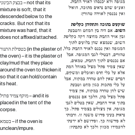
מגופה ולא יכנסהו לאויר החבית.
בבצק הבינוני – not that its
ואע״פ שהם נראים מתוכה, הואיל
mixture is soft, that it
ואין נכנסין לאוירה טהורין:
descended below to the
cracks. But not that its
שוקעים בתוכה ותחתיהן כקליפת
mixture was hard, that it
השום.
אם היה בין המחט והטבעת
ובין אויר החבית מחיצה דקה כקליפת
does not affixed/attached.
השום, שנמצא שהן בלועים לתוך
המגופה ואין נכנס לאויר החבית כלל,
בטפילת התנור (in the plaster of
טהורים, דבטילי לגבי המגופה. אבל
the oven) – it is the plaster of
אם נכנסים לתוך החבית, טמאים,
clay/mud that they place
שאין צמיד פתיל מציל באוהל המת
around the oven to thicken it
אלא על כלי חרס ואוכלים ומשקים,
so that it can hold/contain
דברים שאין להם טהרה במקוה, אבל
its heat.
על כלי מתכות כגון מחט וטבעת
שיש להן טהרה במקוה, אין צמיד
מוקף צמיד פתיל – and it is
פתיל מציל בהן, הלכך אם נכנסים
placed in the tent of the
בתוך אויר החבית, שאין בטלים לגבי
מגופה, אין ניצולים בצמיד פתיל. כך
corpse.
נראית בעיני פירוש משנה זו. ורבותי
לא פירשוה כך. ופירושם לא ידעתי
בטמא – if the oven is
להעמידו מכוון ולכך לא כתבתיו:
unclean/impure.