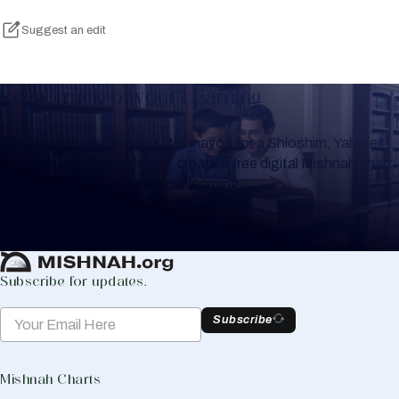
Suggest an edit
Keep Track of your Learning
Whether you are learning Mishnayos for a Shloshim, Yahrzeit
or for your own knowledge, create a free digital Mishnah chart
to help you keep track of your learning.
Create Mishnah Chart
Subscribe for updates.
Subscribe
Mishnah Charts