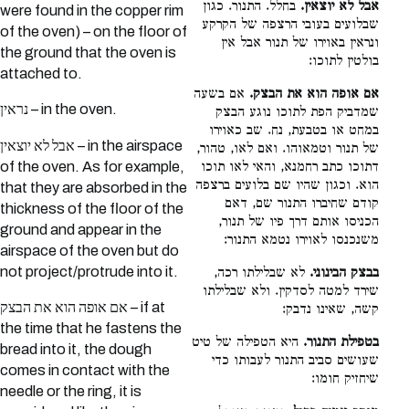
אבל לא יוצאין.
בחלל. התנור. כגון
were found in the copper rim
שבלועים בעובי הרצפה של הקרקע
of the oven) – on the floor of
ונראין באוירו של תנור אבל אין
the ground that the oven is
בולטין לתוכו:
attached to.
אם אופה הוא את הבצק.
אם בשעה
נראין – in the oven.
שמדביק הפת לתוכו נוגע הבצק
במחט או בטבעת, נח. שב כאוירו
אבל לא יוצאין – in the airspace
של תנור וטמאוהו. ואם לאו, טהור,
of the oven. As for example,
דתוכו כתב רחמנא, והאי לאו תוכו
הוא. וכגון שהיו שם בלועים ברצפה
that they are absorbed in the
קודם שחיברו התנור שם, דאם
thickness of the floor of the
הכניסו אותם דרך פיו של תנור,
ground and appear in the
משנכנסו לאוירו נטמא התנור:
airspace of the oven but do
not project/protrude into it.
בבצק הבינוני.
לא שבלילתו רכה,
שירד למטה לסדקין. ולא שבלילתו
אם אופה הוא את הבצק – if at
קשה, שאינו נדבק:
the time that he fastens the
בטפילת התנור.
היא הטפילה של טיט
bread into it, the dough
שעושים סביב התנור לעבותו כדי
comes in contact with the
שיחזיק חומו:
needle or the ring, it is