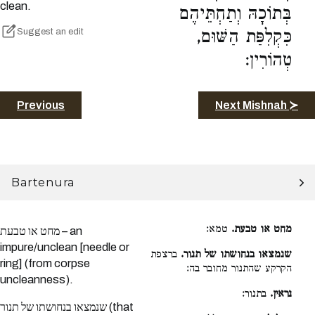
clean.
בְּתוֹכָהּ וְתַחְתֵּיהֶם
Suggest an edit
כִּקְלִפַּת הַשּׁוּם,
טְהוֹרִין:
Previous
Next Mishnah ≻
Bartenura
מחט או טבעת.
טמא:
מחט או טבעת – an
impure/unclean [needle or
שנמצאו בנחושתו של תנור.
ברצפת
ring] (from corpse
הקרקע שהתנור מחובר בה:
uncleanness).
נראין.
בתנור:
שנמצאו בנחושתו של תנור (that