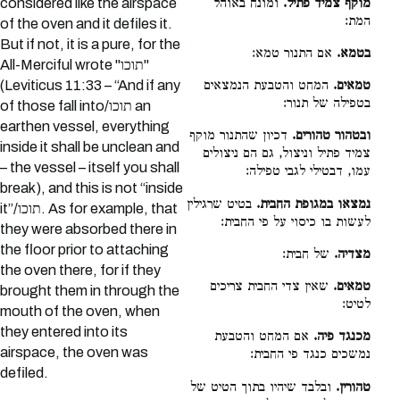
מוקף צמיד פתיל.
ומונח באוהל
considered like the airspace
המת:
of the oven and it defiles it.
But if not, it is a pure, for the
בטמא.
אם התנור טמא:
All-Merciful wrote "תוכו"
(Leviticus 11:33 – “And if any
טמאים.
המחט והטבעת הנמצאים
בטפילה של תנור:
of those fall into/תוכו an
earthen vessel, everything
ובטהור טהורים.
דכיון שהתנור מוקף
inside it shall be unclean and
צמיד פתיל וניצול, גם הם ניצולים
– the vessel – itself you shall
עמו, דבטילי לגבי טפילה:
break), and this is not “inside
נמצאו במגופת החבית.
בטיט שרגילין
it”/תוכו. As for example, that
לעשות בו כיסוי על פי החבית:
they were absorbed there in
the floor prior to attaching
מצדיה.
של חבית:
the oven there, for if they
טמאים.
שאין צדי החבית צריכים
brought them in through the
לטיט:
mouth of the oven, when
they entered into its
מכנגד פיה.
אם המחט והטבעת
airspace, the oven was
נמשכים כנגד פי החבית:
defiled.
טהורין.
ובלבד שיהיו בתוך הטיט של