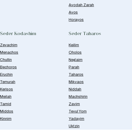
Avodah Zarah
Avos
Horayos
Seder Kodashim
Seder Taharos
Zevachim
Keilim
Menachos
Oholos
Chullin
Negaim
Bechoros
Parah
Eruchin
Taharos
Temurah
Mikvaos
Kerisos
Niddah
Meilah
Machshirin
Tamid
Zavim
Middos
Tevul Yom
Kinnim
Yadayim
Uktzin