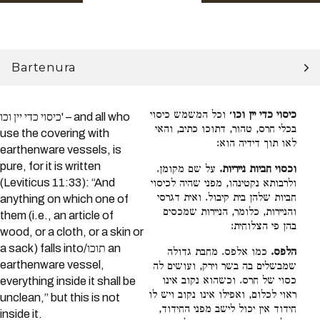
Bartenura
כיסוי כדי יין וכו׳
וכל המשמש כיסוי
כיסוי כדי יין וכו' – and all who
בכלי חרס, טהור, דתוכו כתיב, והאי
use the covering with
לאו תוך דידיה הוא:
earthenware vessels, is
pure, for it is written
וכסוי חביות נייריות.
על שם מקומן.
(Leviticus 11:33): “And
ולרבותא נקטינהו, מפני שהיה לכיסוי
חביות שלהן בית קיבול. ואית דגרסי
anything on which one of
והניירות, כלומר, הניירות שמכסים
them (i.e., an article of
בהן פי הצלוחית:
wood, or a cloth, or a skin or
a sack) falls into/תוכו an
הלפס.
כמו אלפס. מחבת גדולה
earthenware vessel,
שמבשלים בה בשר וירק, ועושים לה
כסוי של חרס. וכשהוא נקוב אינו
everything inside it shall be
ראוי לכלום, ואפילו אינו נקוב ויש לו
unclean,” but this is not
חידוד אין יכול לישב מפני החידוד,
inside it.