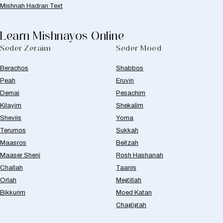
Mishnah Hadran Text
Learn Mishnayos Online
Seder Zeraim
Seder Moed
Berachos
Shabbos
Peah
Eruvin
Demai
Pesachim
Kilayim
Shekalim
Sheviis
Yoma
Terumos
Sukkah
Maasros
Beitzah
Maaser Sheni
Rosh Hashanah
Challah
Taanis
Orlah
Megillah
Bikkurim
Moed Katan
Chagigah