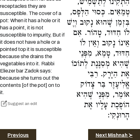
הִתְקִינוֹ לְתַשְׁמִישׁ,
receptacles they are
טְמֵאִים. כְּסוּי הַלְּפָס,
susceptible. The cover of a
pot: When it has a hole or it
בִּזְמַן שֶׁהוּא נָקוּב וְיֶשׁ
has a point, it is not
לוֹ חִדּוּד, טָהוֹר. אִם
susceptible to impurity, But if
אֵינוֹ נָקוּב וְאֵין לוֹ
it does not have a hole or a
pointed top it is susceptible
חִדּוּד, טָמֵא, מִפְּנֵי
because she drains the
שֶׁהִיא מְסַנֶּנֶת לְתוֹכוֹ
vegetables into it. Rabbi
Eliezer bar Zadok says:
אֶת הַיָּרָק. רַבִּי
because she turns out the
אֱלִיעֶזֶר בַּר צָדוֹק
contents [of the pot] on to
it.
אוֹמֵר, מִפְּנֵי שֶׁהִיא
הוֹפֶכֶת עָלָיו אֶת
Suggest an edit
הָרוּנְקִי:
Previous
Next Mishnah ≻