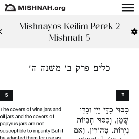
Mishnayos Keilim Perek 2
Mishnah 5
כלים פרק ב׳ משנה ה׳
ה׳
5
כִּסּוּי כַּדֵּי יַיִן וְכַדֵּי
The covers of wine jars and
oil jars and the covers of
שֶׁמֶן, וְכִסּוּי חָבִיוֹת
papyrus jars are not
נְיָרוֹת, טְהוֹרִין. וְאִם
susceptible to impurity But if
he adapted them for use as