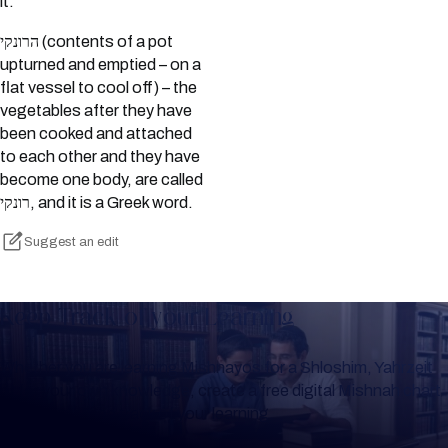
it.
הרונקי (contents of a pot
upturned and emptied – on a
flat vessel to cool off) – the
vegetables after they have
been cooked and attached
to each other and they have
become one body, are called
רונקי, and it is a Greek word.
Suggest an edit
Keep Track of your Learning
Whether you are learning Mishnayos for a Shloshim, Yahrzeit
or for your own knowledge, create a free digital Mishnah chart
to help you keep track of your learning.