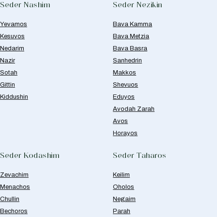
Seder Nashim
Seder Nezikin
Yevamos
Bava Kamma
Kesuvos
Bava Metzia
Nedarim
Bava Basra
Nazir
Sanhedrin
Sotah
Makkos
Gittin
Shevuos
Kiddushin
Eduyos
Avodah Zarah
Avos
Horayos
Seder Kodashim
Seder Taharos
Zevachim
Keilim
Menachos
Oholos
Chullin
Negaim
Bechoros
Parah