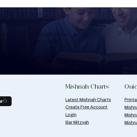
Learning
a Shloshim, Yahrzeit or for
al Mishnah chart to help
Mishnah Charts
Quic
Latest Mishnah Charts
Print
be
Create Free Account
Mishn
Login
Mishn
Bar Mitzvah
Mishn