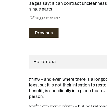
sages say: it can contract uncleanness 
single parts.
Suggest an edit
Previous
Bartenura
טהורה – and even where there is a longboard/bedside and two
legs, but it is not their intention to res
benefit, is specifically in a place that 
person.
מקבלת טומאה מכאן ולהבא – but not retroactively, for when they (i.e.,