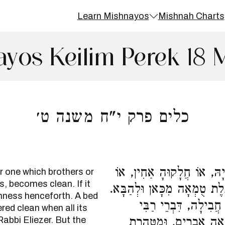
Learn Mishnayos
Mishnah Charts
yos Keilim Perek 18 
כלים פרק י"ח משנה ט׳
יָהּ, אוֹ חֲלָקוּהָ אַחִין, אוֹ
or one which brothers or
, becomes clean. If it
ֶּלֶת טֻמְאָה מִכָּאן וּלְהַבָּא
anness henceforth. A bed
ֲבִילָה, דִּבְרֵי רַבִּי
ed clean when all its
abbi Eliezer. But the
ְאָה אֵבָרִים, וּמִטַּהֶרֶת