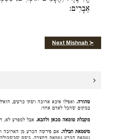
אֵבָרִים:
Next Mishnah ≻
טהורה.
ואפילו איכא ארוכה ושתי כרעים, הואיל 
במקום שהכל לאדם אחד:
מקבלת טומאה מכאן ולהבא.
אבל למפרע לא, ד:
מיטמאת חבילה.
אם פירשה הכרע מן הארוכה ועו
נטמאת הכרע נטמאת הקצרה. כשם שכשכולה ש