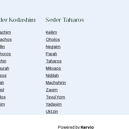
der Kodashim
Seder Taharos
achim
Keilim
achos
Oholos
lin
Negaim
horos
Parah
chin
Taharos
urah
Mikvaos
isos
Niddah
ah
Machshirin
id
Zavim
dos
Tevul Yom
nim
Yadayim
Uktzin
Powered by
Kervio