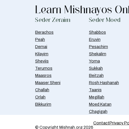
Learn Mishnayos On
Seder Zeraim
Seder Moed
Berachos
Shabbos
Peah
Eruvin
Demai
Pesachim
Kilayim
Shekalim
Sheviis
Yoma
Terumos
Sukkah
Maasros
Beitzah
Maaser Sheni
Rosh Hashanah
Challah
Taanis
Orlah
Megillah
Bikkurim
Moed Katan
Chagigah
Contact
Privacy Po
© Copyright Mishnah.org 2026