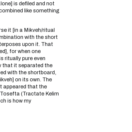
lone] is defiled and not
ot combined like something
combination with the short
nterposes upon it. That
bed], for when one
s ritually pure even
w that it separated the
ned with the shortboard,
Mikveh] on its own. The
it appeared that the
 Tosefta (Tractate Kelim
uch is how my