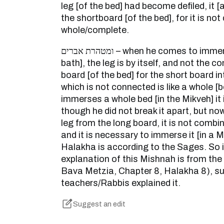
leg [of the bed] had become defiled, it [a
the shortboard [of the bed], for it is n
whole/complete.
ומטהרת אברים – when he comes to immerse it [in a Mikveh/ritual
bath], the leg is by itself, and not the 
board [of the bed] for the short board i
which is not connected is like a whole [
immerses a whole bed [in the Mikveh] it i
though he did not break it apart, but no
leg from the long board, it is not combi
and it is necessary to immerse it [in a 
Halakha is according to the Sages. So 
explanation of this Mishnah is from the
Bava Metzia, Chapter 8, Halakha 8), s
teachers/Rabbis explained it.
Suggest an edit