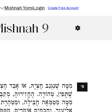
Mishnah Yomi
Login
Create Free Account
Mishnah 9
מִטָּה שֶׁנִּגְנַב חֶצְיָהּ, אוֹ אָבַד חֶצְ
ט׳
שֻׁתָּפִין, טְהוֹרָה. הֶחֱזִירוּהָ, מְקַב.
מִטָּה מִטַּמְּאָה חֲבִילָה, וּמִטַּהֶרֶת ח
אֱלִיעֶזֶר. וַחֲכָמִים אוֹמְרִים, מִטַּמּ