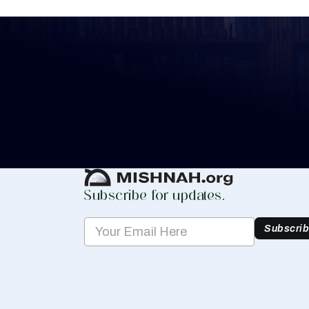
Keep Track of your 
Whether you are learning Mishnayos for 
your own knowledge, create a free digit
you keep track of your learning.
Create Mishnah Chart
Subscribe for updates.
Subscri