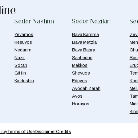
line
Seder Nashim
Seder Nezikin
Se
Yevamos
Bava Kamma
Zev
Kesuvos
Bava Metzia
Men
Nedarim
Bava Basra
Chul
Nazir
Sanhedrin
Bec
Sotah
Makkos
Eru
Gittin
Shevuos
Tem
Kiddushin
Eduyos
Ker
Avodah Zarah
Meil
Avos
Tam
Horayos
Mid
Kin
licy
Terms of Use
Disclaimer
Credits