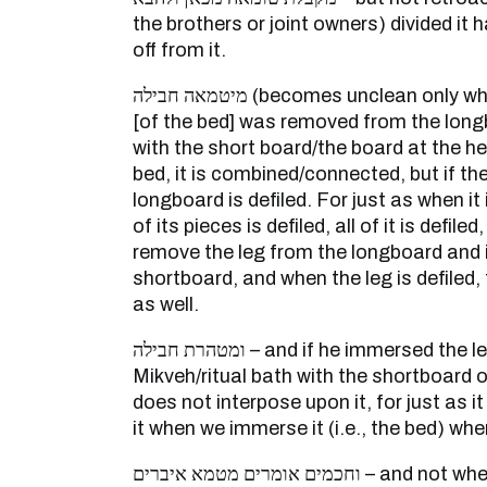
the brothers or joint owners) divided it h
off from it.
מיטמאה חבילה (becomes unclean only when combined) – if the leg
[of the bed] was removed from the lon
with the short board/the board at the he
bed, it is combined/connected, but if the 
longboard is defiled. For just as when it
of its pieces is defiled, all of it is defil
remove the leg from the longboard and i
shortboard, and when the leg is defiled, 
as well.
ומטהרת חבילה – and if he immersed the leg [of the bed] in a
Mikveh/ritual bath with the shortboard 
does not interpose upon it, for just as 
it when we immerse it (i.e., the bed) whe
וחכמים אומרים מטמא איברים – and not when combined, that if the