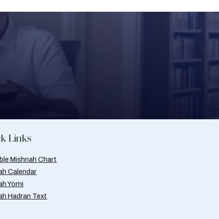
k Links
able Mishnah Chart
ah Calendar
ah Yomi
ah Hadran Text