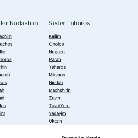
der Kodashim
Seder Taharos
achim
Keilim
achos
Oholos
lin
Negaim
horos
Parah
chin
Taharos
urah
Mikvaos
isos
Niddah
ah
Machshirin
id
Zavim
dos
Tevul Yom
nim
Yadayim
Uktzin