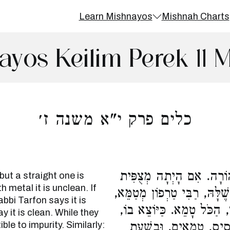
Learn Mishnayos
Mishnah Charts
ayos Keilim Perek 11 
כלים פרק י"א משנה ז׳
הוֹרָה. אִם הָיְתָה מְצֻפִּית
but a straight one is
 metal it is unclean. If
ֶלָּהּ, רַבִּי טַרְפוֹן מְטַמֵּא
abbi Tarfon says it is
ן, הַכֹּל טָמֵא. כַּיּוֹצֵא בוֹ
y it is clean. While they
ble to impurity. Similarly:
ָסִיס, טְמֵאִים. וּבִשְׁעַת