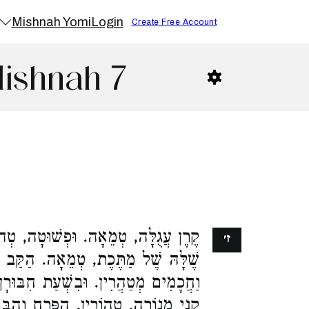
Mishnah Yomi
Login
Create Free Account
Mishnah 7
קֶרֶן עֲגֻלָּה, טְמֵאָה. וּפְשׁוּטָה, טְ
ז׳
שֶׁלָּהּ שֶׁל מַתֶּכֶת, טְמֵאָה. הַקַּב שׁ,
וַחֲכָמִים מְטַהֲרִין. וּבִשְׁעַת חִבּוּרָ,
קְנֵי מְנוֹרָה, טְהוֹרִין. הַפֶּרַח וְהַבּ