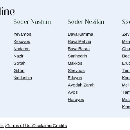
line
Seder Nashim
Seder Nezikin
Se
Yevamos
Bava Kamma
Zev
Kesuvos
Bava Metzia
Men
Nedarim
Bava Basra
Chul
Nazir
Sanhedrin
Bec
Sotah
Makkos
Eru
Gittin
Shevuos
Tem
Kiddushin
Eduyos
Ker
Avodah Zarah
Meil
Avos
Tam
Horayos
Mid
Kin
licy
Terms of Use
Disclaimer
Credits