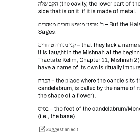
הקב שלה (the cavity, the lower part of the trumpet/horn) – the wide
side that is on it, if it is made of metal.
ר' טרפון מטמא וחכים מטהרים – But the Halakha is according to the
Sages.
קני מנורה טהורים – that they lack a name a name of their own, and
it is taught in the Mishnah at the beginn
Tractate Kelim, Chapter 11, Mishnah 2)
have a name of its own is ritually impure
הפרח – the place where the candle sits that is at the top of the
candelabrum, is called by the name of פרח/calyx (an ornament in
the shape of a flower).
בסיס – the feet of the candelabrum/Menorah that it sits on them
(i.e., the base).
Suggest an edit