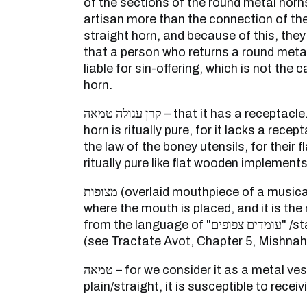
of the sections of the round metal horns
artisan more than the connection of the
straight horn, and because of this, they 
that a person who returns a round meta
liable for sin-offering, which is not the c
horn.
קרן עגולה טמאה – that it has a receptacle. But the plain, straight
horn is ritually pure, for it lacks a rece
the law of the boney utensils, for their f
ritually pure like flat wooden implements
מצופות (overlaid mouthpiece of a musical instrument) – the place
where the mouth is placed, and it is the n
from the language of "עומדים צפופים" /standing crowded together
(see Tractate Avot, Chapter 5, Mishnah
טמאה – for we consider it as a metal vessel, and even though it is
plain/straight, it is susceptible to receivi