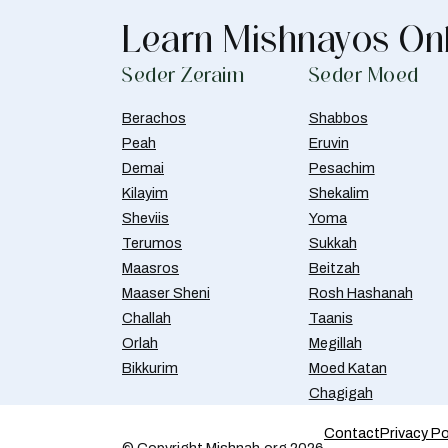
Learn Mishnayos On
Seder Zeraim
Seder Moed
Berachos
Shabbos
Peah
Eruvin
Demai
Pesachim
Kilayim
Shekalim
Sheviis
Yoma
Terumos
Sukkah
Maasros
Beitzah
Maaser Sheni
Rosh Hashanah
Challah
Taanis
Orlah
Megillah
Bikkurim
Moed Katan
Chagigah
Contact
Privacy Po
© Copyright Mishnah.org 2026