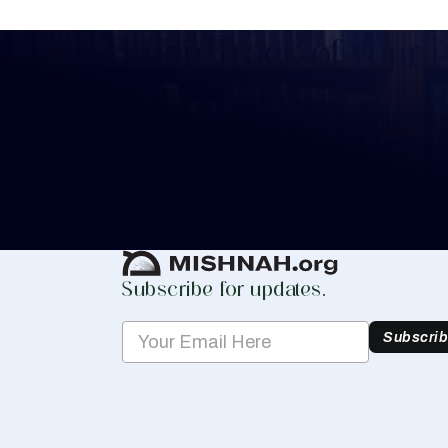
Keep Track of your 
Whether you are learning Mishnayos for 
your own knowledge, create a free digit
you keep track of your learning.
Create Mishnah Chart
Subscribe for updates.
Subscri