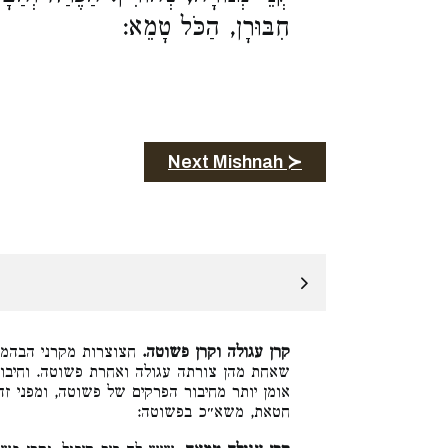
חִבּוּרָן, הַכֹּל טָמֵא:
Next Mishnah ≻
קרן עגולה וקרן פשוטה.
חצוצרות מקרני הבהמות
שאחת מהן צורתה עגולה ואחרת פשוטה. וחיבור
אומן יותר מחיבור הפרקים של פשוטה, ומפני זה
חטאת, משא״כ בפשוטה: