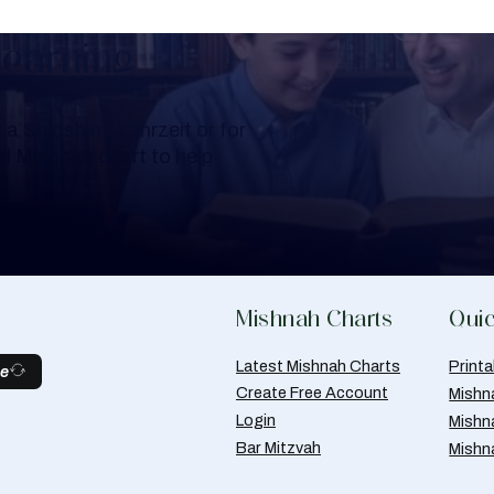
Learning
a Shloshim, Yahrzeit or for
al Mishnah chart to help
Mishnah Charts
Quic
Latest Mishnah Charts
Print
be
Create Free Account
Mishn
Login
Mishn
Bar Mitzvah
Mishn