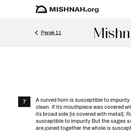
Mishn
Perek 11
A curved horn is susceptible to impurity 
7
clean. If its mouthpiece was covered with
its broad side [is covered with metal]: R
susceptible to impurity But the sages sa
are joined together the whole is suscepti