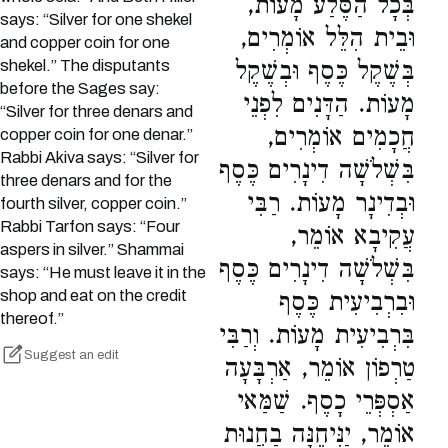
בְּכָל הַסֶּלַע מָעוֹת,
says: “Silver for one shekel
וּבֵית הִלֵּל אוֹמְרִים,
and copper coin for one
shekel.” The disputants
בְּשֶׁקֶל כֶּסֶף וּבְשֶׁקֶל
before the Sages say:
מָעוֹת. הַדָּנִים לִפְנֵי
“Silver for three denars and
חֲכָמִים אוֹמְרִים,
copper coin for one denar.”
Rabbi Akiva says: “Silver for
בִּשְׁלֹשָׁה דִינָרִים כֶּסֶף
three denars and for the
וּבְדִינָר מָעוֹת. רַבִּי
fourth silver, copper coin.”
Rabbi Tarfon says: “Four
עֲקִיבָא אוֹמֵר,
aspers in silver.” Shammai
בִּשְׁלֹשָׁה דִינָרִים כֶּסֶף
says: “He must leave it in the
shop and eat on the credit
וּבִרְבִיעִית כֶּסֶף
thereof.”
בִּרְבִיעִית מָעוֹת. וְרַבִּי
Suggest an edit
טַרְפוֹן אוֹמֵר, אַרְבָּעָה
אַסְפְּרֵי כָסֶף. שַׁמַּאי
אוֹמֵר, יַנִּיחֶנָּה בַחֲנוּת