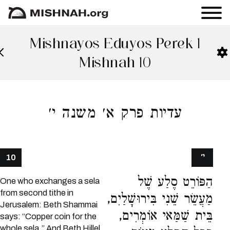
Mishnayos Eduyos Perek 1
Mishnah 10
עדיות פרק א׳ משנה י׳
י׳
10
הַפּוֹרֵט סֶלַע שֶׁל
One who exchanges a sela
from second tithe in
מַעֲשֵׂר שֵׁנִי בִּירוּשָׁלַיִם,
Jerusalem: Beth Shammai
בֵּית שַׁמַּאי אוֹמְרִים,
says: “Copper coin for the
whole sela.” And Beth Hillel