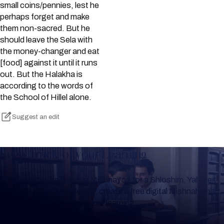
small coins/pennies, lest he
perhaps forget and make
them non-sacred. But he
should leave the Sela with
the money-changer and eat
[food] against it until it runs
out. But the Halakha is
according to the words of
the School of Hillel alone.
Suggest an edit
Keep Track of your Learning
Whether you are learning Mishnayos for a Shloshim, Yahrzeit
or for your own knowledge, create a free digital Mishnah chart
to help you keep track of your learning.