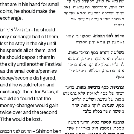
שיוציא את כולן, ויפקידם בעיר עד
that are in his hand for small
רגל אחר, והפרוטות מתעפשות. ואם
coins, he should make the
יחזור ויחליפם בסלעים נמצא שולחני
exchange.
משתכר שתי פעמים ומעשר שני
נפסד:
ובית הלל אומרים – he should
הדנים לפני חכמים.
שמעון בן עזאי
only exchange half of them,
ושמעון בן זומא וחנן המצרי:
lest he stay in the city until
he spends all of them, and
בשלשה דינרים כסף ובדינר מעות.
he should deposit them in
הסלע הוא ארבעה דינרים, וכשבא
the city until another Festival
להחליף הסלע לא יקח אלא בדינר
אחד פרוטות, ושלשה דינרים יהיו
as the small coins/pennies
כסף:
decay/become disfigured,
and if he would return and
וברביעית כסף ברביעית מעות.
בדינר
exchange them for Selas, it
רביעי של כסף לא יקח אלא ברביעיתו
would be found that the
מעות של נחשת ושלשה חלקים
כסף, שנמצא לוקח מעות אחד
money-changer would gain
מששה עשר בסלע בלבד:
twice over and the Second
Tithe would be lost.
ארבעה אספרי כסף.
הדינר חמשה
אספרי, ומטבע הוא בארץ יון שעד
הדנים לפני חכמים – Shimon ben