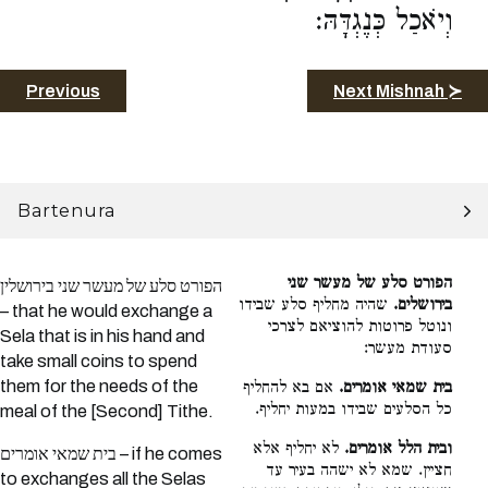
וְיֹאכַל כְּנֶגְדָּהּ:
Previous
Next Mishnah ≻
Bartenura
הפורט סלע של מעשר שני
הפורט סלע של מעשר שני בירושלין
בירושלים.
שהיה מחליף סלע שבידו
– that he would exchange a
ונוטל פרוטות להוציאם לצרכי
Sela that is in his hand and
סעודת מעשר:
take small coins to spend
them for the needs of the
בית שמאי אומרים.
אם בא להחליף
כל הסלעים שבידו במעות יחליף.
meal of the [Second] Tithe.
ובית הלל אומרים.
לא יחליף אלא
בית שמאי אומרים – if he comes
חציין. שמא לא ישהה בעיר עד
to exchanges all the Selas