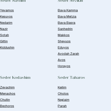
Seder Nashim
Seder Nezikin
Yevamos
Bava Kamma
Kesuvos
Bava Metzia
Nedarim
Bava Basra
Nazir
Sanhedrin
Sotah
Makkos
Gittin
Shevuos
Kiddushin
Eduyos
Avodah Zarah
Avos
Horayos
Seder Kodashim
Seder Taharos
Zevachim
Keilim
Menachos
Oholos
Chullin
Negaim
Bechoros
Parah