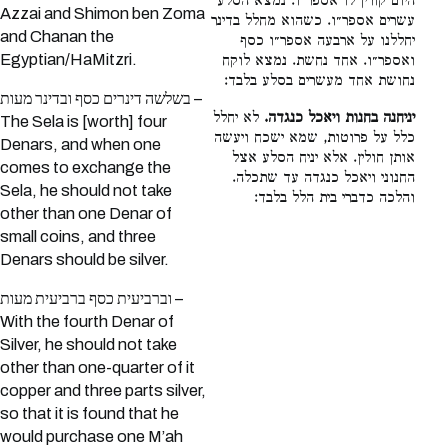
היום קורין לו אספר״ו. נמצא הסלע
Azzai and Shimon ben Zoma
עשרים אספר״ו. כשהוא מחלל בדינר
and Chanan the
יחללנו על ארבעה אספר״ו כסף
Egyptian/HaMitzri.
ואספר״ו. אחד נחשת. נמצא לוקח
נחושת אחד מעשרים בסלע בלבד:
בשלשה דינרים כסף ובדינר מעות –
יניחנה בחנות ויאכל כנגדה.
לא יחלל
The Sela is [worth] four
כלל על פרוטות, שמא ישכח ויעשה
Denars, and when one
אותן חולין. אלא יניח הסלע אצל
comes to exchange the
החנוני ויאכל כנגדה עד שתכלה.
Sela, he should not take
והלכה כדברי בית הלל בלבד:
other than one Denar of
small coins, and three
Denars should be silver.
וברביעית כסף ברביעית מעות –
With the fourth Denar of
Silver, he should not take
other than one-quarter of it
copper and three parts silver,
so that it is found that he
would purchase one M’ah