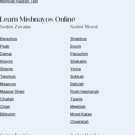
Mishnah Hadran Text
Learn Mishnayos Online
Seder Zeraim
Seder Moed
Berachos
Shabbos
Peah
Eruvin
Demai
Pesachim
Kilayim
Shekalim
Sheviis
Yoma
Terumos
Sukkah
Maasros
Beitzah
Maaser Sheni
Rosh Hashanah
Challah
Taanis
Orlah
Megillah
Bikkurim
Moed Katan
Chagigah