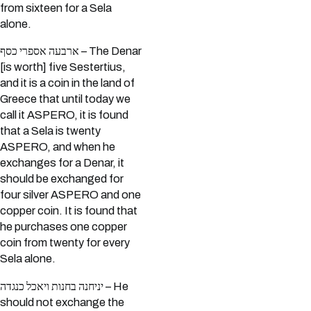
from sixteen for a Sela
alone.
ארבעה אספרי כסף – The Denar
[is worth] five Sestertius,
and it is a coin in the land of
Greece that until today we
call it ASPERO, it is found
that a Sela is twenty
ASPERO, and when he
exchanges for a Denar, it
should be exchanged for
four silver ASPERO and one
copper coin. It is found that
he purchases one copper
coin from twenty for every
Sela alone.
יניחנה בחנות ויאכל כנגדה – He
should not exchange the