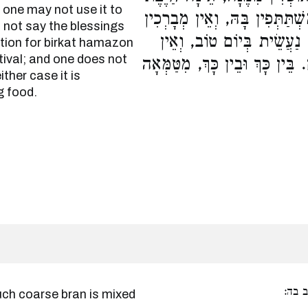
nd one may not use it to
ְׁתַּתְּפִין בָּהּ, וְאֵין מְבָרְכִין
s not say the blessings
ּ נַעֲשֵׂית בְּיוֹם טוֹב, וְאֵין
ation for birkat hamazon
tival; and one does not
ֵּין כָּךְ וּבֵין כָּךְ, מִטַּמְּאָה
either case it is
g food.
ב בה