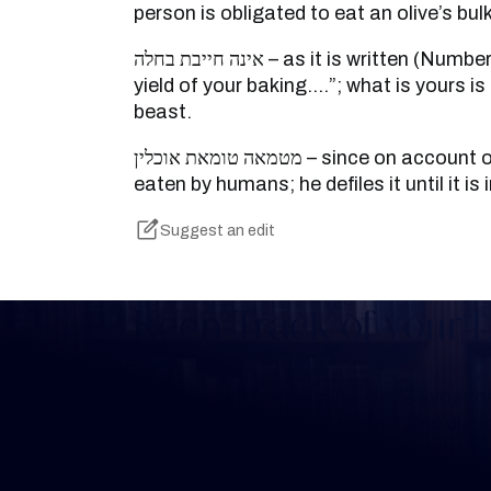
person is obligated to eat an olive’s bu
אינה חייבת בחלה – as it is written (Numbers 15:20): “As the first
yield of your baking….”; what is yours is 
beast.
מטמאה טומאת אוכלין – since on account of an emergency, it is
eaten by humans; he defiles it until it is 
Suggest an edit
Keep Track of your 
Whether you are learning Mishnayos for 
your own knowledge, create a free digit
you keep track of your learning.