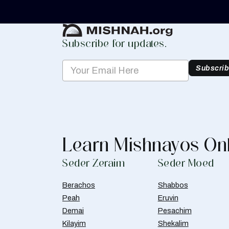
Create Mishnah Chart
Subscribe for updates.
Subscri
Learn Mishnayos On
Seder Zeraim
Seder Moed
Berachos
Shabbos
Peah
Eruvin
Demai
Pesachim
Kilayim
Shekalim