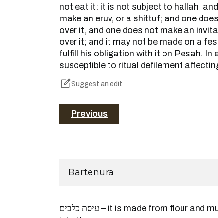
not eat it: it is not subject to hallah; a
make an eruv, or a shittuf; and one doe
over it, and one does not make an invit
over it; and it may not be made on a fes
fulfill his obligation with it on Pesah. In 
susceptible to ritual defilement affectin
Suggest an edit
Previous
Bartenura
עיסת כלבים – it is made from flour and much coarse bran is mixed