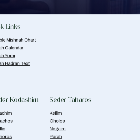
k Links
able Mishnah Chart
ah Calendar
ah Yomi
ah Hadran Text
der Kodashim
Seder Taharos
achim
Keilim
achos
Oholos
lin
Negaim
horos
Parah