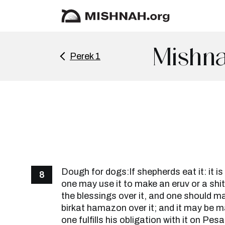
Mishna
Perek 1
Dough for dogs:If shepherds eat it: it is
8
one may use it to make an eruv or a shi
the blessings over it, and one should ma
birkat hamazon over it; and it may be m
one fulfills his obligation with it on Pes