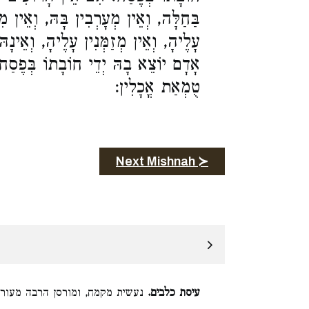
בַּחַלָּה, וְאֵין מְעָרְבִין בָּהּ, וְאֵין מִש
עָלֶיהָ, וְאֵין מְזַמְּנִין עָלֶיהָ, וְאֵינָה
אָדָם יוֹצֵא בָהּ יְדֵי חוֹבָתוֹ בְּפֶסַח. ב
טֻמְאַת אֳכָלִין:
Next Mishnah ≻
עיסת כלבים.
נעשית מקמח, ומורסן הרבה מעור: