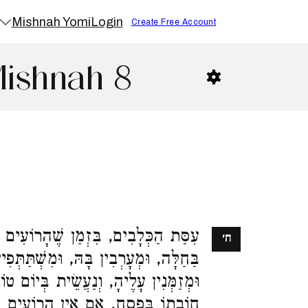
Mishnah Yomi
Login
Create Free Account
Mishnah 8
עִסַּת הַכְּלָבִים, בִּזְמַן שֶׁהָרוֹעִים או
ח׳
בַּחַלָּה, וּמְעָרְבִין בָּהּ, וּמִשְׁתַּתְּפִ,
וּמְזַמְּנִין עָלֶיהָ, וְנַעֲשֵׂית בְּיוֹם טו
חוֹבָתוֹ בְּפֶסַח. אִם אֵין הָרוֹעִים אוֹכ