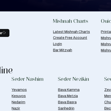
Mishnah Charts
Quic
Latest Mishnah Charts
Print
be
Create Free Account
Mishn
Login
Mishn
Bar Mitzvah
Mishn
line
Seder Nashim
Seder Nezikin
Se
Yevamos
Bava Kamma
Zev
Kesuvos
Bava Metzia
Men
Nedarim
Bava Basra
Chul
Nazir
Sanhedrin
Bec