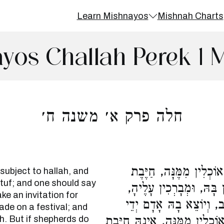
Learn Mishnayos
Mishnah Charts
yos Challah Perek 1 
חלה פרק א׳ משנה ח׳
ֹכְלִין מִמֶּנָּה, חַיֶּבֶת
 subject to hallah, and
ttuf; and one should say
ין בָּהּ, וּמְבָרְכִין עָלֶיהָ
ke an invitation for
ֹב, וְיוֹצֵא בָהּ אָדָם יְדֵי
ade on a festival; and
ah. But if shepherds do
ְלִין מִמֶּנָּה, אֵינָהּ חַיֶּבֶת