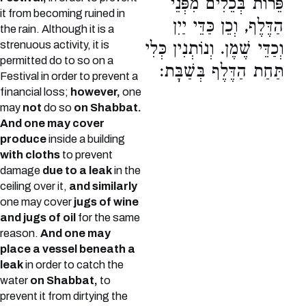
פֵּרוֹת בְּכֵלִים מִפְּנֵי
it from becoming ruined in
הַדֶּלֶף, וְכֵן כַּדֵּי יַיִן
the rain. Although it is a
strenuous activity, it is
וְכַדֵּי שֶׁמֶן. וְנוֹתְנִין כְּלִי
permitted do to so on a
תַּחַת הַדֶּלֶף בְּשַׁבָּת:
Festival in order to prevent a
financial loss;
however,
one
may
not
do so
on Shabbat.
And one may cover
produce
inside a building
with cloths
to prevent
damage
due to a leak
in the
ceiling over it,
and similarly
one may cover
jugs of wine
and jugs of oil
for the same
reason.
And one may
place a vessel beneath a
leak
in order to catch the
water
on Shabbat,
to
prevent it from dirtying the