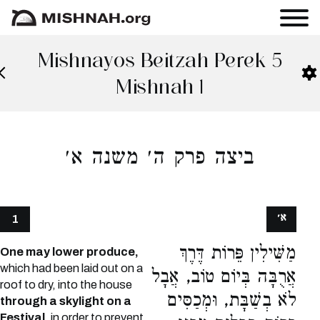
Mishnayos Beitzah Perek 5
Mishnah 1
ביצה פרק ה׳ משנה א׳
א׳
1
מַשִּׁילִין פֵּרוֹת דֶּרֶךְ
One may lower produce,
which had been laid out on a
אֲרֻבָּה בְּיוֹם טוֹב, אֲבָל
roof to dry, into the house
לֹא בְשַׁבָּת, וּמְכַסִּים
through a skylight on a
Festival,
in order to prevent