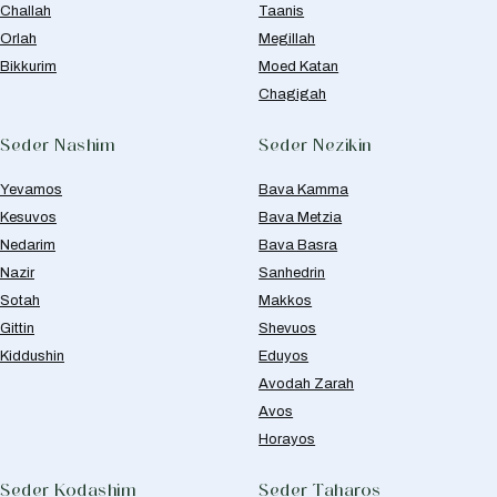
Challah
Taanis
Orlah
Megillah
Bikkurim
Moed Katan
Chagigah
Seder Nashim
Seder Nezikin
Yevamos
Bava Kamma
Kesuvos
Bava Metzia
Nedarim
Bava Basra
Nazir
Sanhedrin
Sotah
Makkos
Gittin
Shevuos
Kiddushin
Eduyos
Avodah Zarah
Avos
Horayos
Seder Kodashim
Seder Taharos