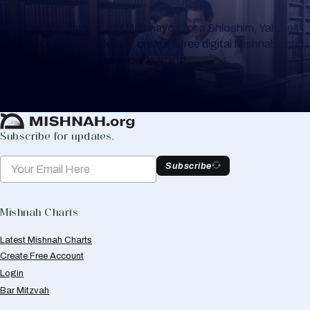
Whether you are learning Mishnayos for a Shloshim, Yahrzeit
or for your own knowledge, create a free digital Mishnah chart
to help you keep track of your learning.
Create Mishnah Chart
Subscribe for updates.
Subscribe
Mishnah Charts
Latest Mishnah Charts
Create Free Account
Login
Bar Mitzvah