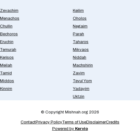
Zevachim
Keilim
Menachos
Oholos
Chullin
Negaim
Bechoros
Parah
Eruchin
Taharos
Temurah
Mikvaos
Kerisos
Niddah
Meilah
Machshirin
Tamid
Zavim
Middos
Tevul Yom
Kinnim
Yadayim
Uktzin
© Copyright Mishnah.org 2026
Contact
Privacy Policy
Terms of Use
Disclaimer
Credits
Powered by
Kervio