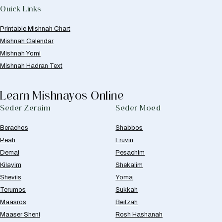
Quick Links
Printable Mishnah Chart
Mishnah Calendar
Mishnah Yomi
Mishnah Hadran Text
Learn Mishnayos Online
Seder Zeraim
Seder Moed
Berachos
Shabbos
Peah
Eruvin
Demai
Pesachim
Kilayim
Shekalim
Sheviis
Yoma
Terumos
Sukkah
Maasros
Beitzah
Maaser Sheni
Rosh Hashanah