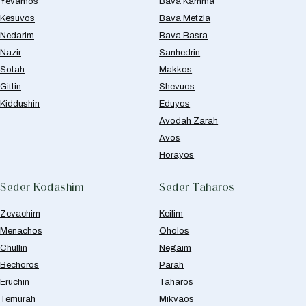
Yevamos
Bava Kamma
Kesuvos
Bava Metzia
Nedarim
Bava Basra
Nazir
Sanhedrin
Sotah
Makkos
Gittin
Shevuos
Kiddushin
Eduyos
Avodah Zarah
Avos
Horayos
Seder Kodashim
Seder Taharos
Zevachim
Keilim
Menachos
Oholos
Chullin
Negaim
Bechoros
Parah
Eruchin
Taharos
Temurah
Mikvaos