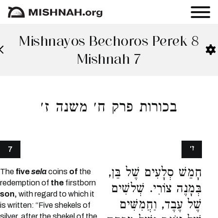
Mishnayos Bechoros Perek 8
Mishnah 7
בכורות פרק ח׳ משנה ז׳
ז׳
7
חָמֵשׁ סְלָעִים שֶׁל בֵּן,
The
five
sela
coins
of
the
redemption of
the
firstborn
בְּמָנֶה צוֹרִי. שְׁלשִׁים
son,
with regard to which it
שֶׁל עֶבֶד, וַחֲמִשִּׁים
is written: “Five shekels of
silver, after the shekel of the