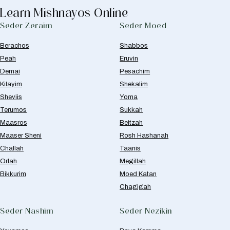
Learn Mishnayos Online
Seder Zeraim
Seder Moed
Berachos
Shabbos
Peah
Eruvin
Demai
Pesachim
Kilayim
Shekalim
Sheviis
Yoma
Terumos
Sukkah
Maasros
Beitzah
Maaser Sheni
Rosh Hashanah
Challah
Taanis
Orlah
Megillah
Bikkurim
Moed Katan
Chagigah
Seder Nashim
Seder Nezikin