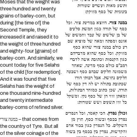
Moses that the weight was
ותשע מאות ועשרים שעורות
three hundred and twenty
בינוניות של כסף מזוקק:
grains of barley-corn, but
during [the time of] the
במנה צורי.
היוצא במדינת צור. וכל
כסף של תורה כגון חמשת סלעים
Second Temple, they
של בן שלשים של עבד וחמשים של
increased it and raised it to
אונס ומפתה ומאה של מוציא שם
the weight of three hundred
רע כולם במנה צורי שהוא כסף
and eighty-four [grains] of
מזוקק. וכל כסף שהוא מדבריהם
barley-corn. And similarly, we
כגון הקנסות וכתובת אשה לדברי
count today for five Selahs
רמב"ם כולם כסף מדינה, שאחד
משמונה חלקים שבהם כסף ושבעה
of the child [for redemption].
חלקים נחושת. אבל רבותי הורו
And it was found that five
שכתובת בתולה יש לה דין כסף של
Selahs has the weight of
תורה, שכן כתוב כמוהר הבתולות,
one thousand nine-hundred
ומאתן זוזי הן של כסף נקי. ומשקל
and twenty intermediate
כל זוז תשעים ושש שעורות:
barley-corns of refined silver.
וכולן נפדין.
הכי קאמר, וכל הנפדים
במנה צורי – that comes from
נפדין בכסף ובשוה כסף, חוץ מן
השקלים. כל הנפדין כגון בכור אדם
the country of Tyre. But all
והקדשות, נפדין בין בכסף בין בשוה
of the silver coinage of the