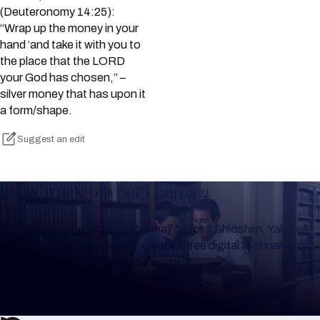
(Deuteronomy 14:25):
“Wrap up the money in your
hand ‘and take it with you to
the place that the LORD
your God has chosen,” –
silver money that has upon it
a form/shape.
Suggest an edit
Keep Track of your Learning
Whether you are learning Mishnayos for a Shloshim, Yahrzeit
or for your own knowledge, create a free digital Mishnah chart
to help you keep track of your learning.
Create Mishnah Chart