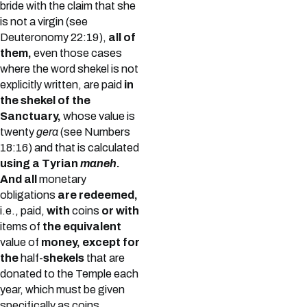
bride with the claim that she
is not a virgin (see
Deuteronomy 22:19),
all of
them,
even those cases
where the word shekel is not
explicitly written, are paid
in
the shekel of the
Sanctuary,
whose value is
twenty
gera
(see Numbers
18:16) and that is calculated
using a Tyrian
maneh
.
And all
monetary
obligations
are redeemed,
i.e., paid,
with
coins
or with
items of
the equivalent
value of
money, except for
the
half-
shekels
that are
donated to the Temple each
year, which must be given
specifically as coins.