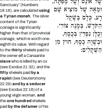
שֶׁל אוֹנֵס וְשֶׁל מְפַתֶּה,
Sanctuary” (Numbers
וּמֵאָה שֶׁל מוֹצִיא שֵׁם
18:16), are calculated
using
a Tyrian
maneh
.
The silver
רָע, כֻּלָּם בְּשֶׁקֶל
content of the Tyrian
הַקֹּדֶשׁ, בְּמָנֶה צוֹרִי.
coinage is significantly
וְכֻלָּן נִפְדִּין בְּכֶסֶף,
higher than that of provincial
coinage, which is worth one-
וּבְשָׁוֶה כֶסֶף, חוּץ מִן
eighth its value. With regard
הַשְּׁקָלִים:
to the
thirty
shekels paid to
the owner
of
a Canaanite
slave
who is killed by an ox
(see Exodus 21:32), and the
fifty
shekels paid
by a
rapist
(see Deuteronomy
22:29)
and by a seducer
(see Exodus 22:16) of a
young virgin woman,
and
the
one hundred
shekels
paid
by the defamer
of his