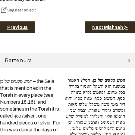
Suggest an edit
Previous
Next Mishnah ≻
Bartenura
חמש סלעים של בן.
הסלע האמור
חמש סלעים של בן – the Sela
במשנה הוא השקל האמור בתורה
that is mention ed in the
בכל מקום. ופעמים נקרא בתורה
Torah in every place (see
כסף, חמשים כסף, מאה כסף. והוא
Numbers 18:16), and
היה בימי משה משקל שלש מאות
sometimes in the Torah it is
ועשרים גרגירי שעורה, ובבית שני
called כסף /silver , one
הוסיפו עליו והעלוהו למשקל שלש
מאות ושמונים וארבע שעורה. וכן
hundred pieces of silver. For
מונים היום לחמש סלעים של בן.
this was during the days of
ונמצאו חמש סלעים משקל אלף