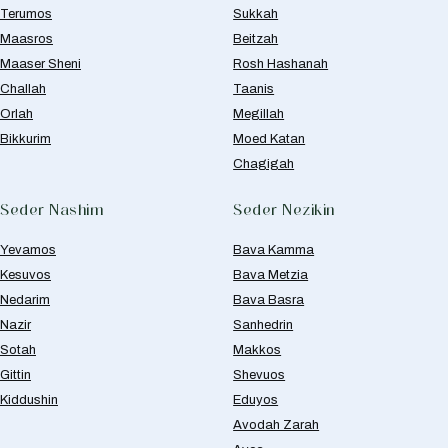
Terumos
Sukkah
Maasros
Beitzah
Maaser Sheni
Rosh Hashanah
Challah
Taanis
Orlah
Megillah
Bikkurim
Moed Katan
Chagigah
Seder Nashim
Seder Nezikin
Yevamos
Bava Kamma
Kesuvos
Bava Metzia
Nedarim
Bava Basra
Nazir
Sanhedrin
Sotah
Makkos
Gittin
Shevuos
Kiddushin
Eduyos
Avodah Zarah