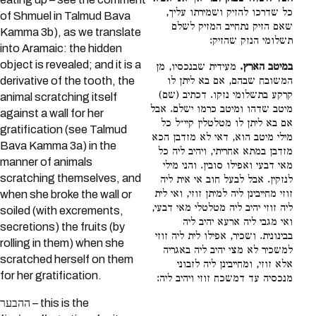
כל שדרכו להזיק ושמירתו עליך,
of Shmuel in Talmud Bava
שאם הזיק נתחייב המזיק לשלם
Kamma 3b), as we translate
תשלומי הנזק שהזיק:
into Aramaic: the hidden
object is revealed; and it is a
במיטב הארץ.
מעידית שבנכסיו, מן
derivative of the tooth, the
המשובח שבהם, אם בא ליתן לו
קרקע בתשלומי נזקו. דכתיב (שם)
animal scratching itself
מיטב שדהו ומיטב כרמו ישלם. אבל
against a wall for her
אם בא ליתן לו מטלטלין קיי״ל כל
gratification (see Talmud
מילי מיטב הוא, דאי לא מזדבן הכא
Bava Kamma 3a) in the
מזדבן במתא אחריתי, ויהיב ליה כל
manner of animals
מאי דבעי ואפילו סובין. והני מילי
scratching themselves, and
לנזקין. אבל לבעל חוב אי אית ליה
זוזי מחייבינן ליה למיתן זוזי, ואי לית
when she broke the wall or
ליה זוזי יהיב ליה מטלטלי מאי דבעי,
soiled (with excrements,
ואי מגבי ליה ארעא יהיב ליה
secretions) the fruits (by
בבינונית. ושכיר, אפילו לית ליה זוזי
rolling in them) when she
למשכיר לא מצי יהיב ליה באגריה
scratched herself on them
אלא זוזי, ומחייבינן ליה לזבוני
for her gratification.
מנכסיה עד דמשכח זוזי ויהיב ליה:
ההבער – this is the