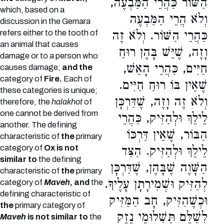
הַשּׁוֹר כַּהֲרֵי הַמַּבְעֶה,
which, based on a
וְלֹא הֲרֵי הַמַּבְעֶה
discussion in the Gemara
refers either to the tooth of
כַּהֲרֵי הַשּׁוֹר. וְלֹא זֶה
an animal that causes
וָזֶה, שֶׁיֵּשׁ בָּהֶן רוּחַ
damage or to a person who
חַיִּים, כַּהֲרֵי הָאֵשׁ,
causes damage;
and the
category of
Fire.
Each of
שֶׁאֵין בּוֹ רוּחַ חַיִּים.
these categories is unique;
וְלֹא זֶה וָזֶה, שֶׁדַּרְכָּן
therefore, the
halakhot
of
one cannot be derived from
לֵילֵךְ וּלְהַזִּיק, כַּהֲרֵי
another. The defining
הַבּוֹר, שֶׁאֵין דַּרְכּוֹ
characteristic of
the
primary
category of
Ox is not
לֵילֵךְ וּלְהַזִּיק. הַצַּד
similar to
the defining
הַשָּׁוֶה שֶׁבָּהֶן, שֶׁדַּרְכָּן
characteristic of
the
primary
לְהַזִּיק וּשְׁמִירָתָן עָלֶיךָ.
category of
Maveh
, and
the
defining characteristic of
וּכְשֶׁהִזִּיק, חָב הַמַּזִּיק
the
primary category of
לְשַׁלֵּם תַּשְׁלוּמֵי נֶזֶק
Maveh
is not similar to
the