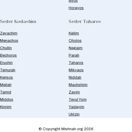
Avos
Horayos
Seder Kodashim
Seder Taharos
Zevachim
Keilim
Menachos
Oholos
Chullin
Negaim
Bechoros
Parah
Eruchin
Taharos
Temurah
Mikvaos
Kerisos
Niddah
Meilah
Machshirin
Tamid
Zavim
Middos
Tevul Yom
Kinnim
Yadayim
Uktzin
© Copyright Mishnah.org 2026