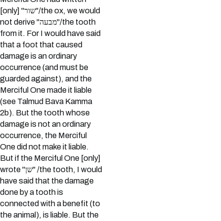
[only] "שור"/the ox, we would
not derive "מבעה"/the tooth
from it. For I would have said
that a foot that caused
damage is an ordinary
occurrence (and must be
guarded against), and the
Merciful One made it liable
(see Talmud Bava Kamma
2b). But the tooth whose
damage is not an ordinary
occurrence, the Merciful
One did not make it liable.
But if the Merciful One [only]
wrote "שן" /the tooth, I would
have said that the damage
done by a tooth is
connected with a benefit (to
the animal), is liable. But the