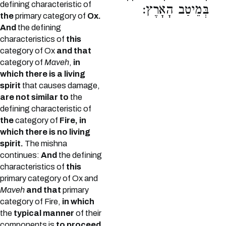
defining characteristic of
בְּמֵיטַב הָאָרֶץ:
the
primary category of
Ox.
And
the defining
characteristics of
this
category of Ox
and that
category of
Maveh
,
in
which there is a living
spirit
that causes damage,
are not similar to
the
defining characteristic of
the
category of
Fire, in
which there is no living
spirit.
The mishna
continues:
And
the defining
characteristics of
this
primary category of Ox and
Maveh
and that
primary
category of Fire,
in which
the
typical manner
of their
components is
to proceed