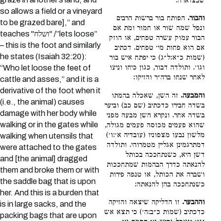
שבצוארה:
so allows a field or a vineyard
והבור.
הפותח בור ברשות הרבים
to be grazed bare],” and
ונפל שמה שור או חמור ומת אם
teaches "ושלח" /”lets loose”
הבור עמוק עשרה טפחים, או הוזק
– this is the foot and similarly
אם הוא פחות מי׳ טפחים. דכתיב
he states (Isaiah 32:20):
(שמות כ״א:ל״ג) כי יפתח איש בור
וגו׳. ותולדה דבור, כגון כיחו וניעו
“Who let loose the feet of
לאחר שנחו ברה״ר והזיקו:
cattle and asses,” and it is a
derivative of the foot when it
והמבעה.
זה השן, שאכלה בהמתו
(i.e., the animal) causes
בשדה חבירו כדכתיב (שם כב) וביער
damage with her body while
בשדה אחר. ונקרא השן מבעה מפני
walking or in the gates while
שהוא פעמים מכוסה פעמים מגולה,
מלשון נבעו מצפוניו (עובדיה א׳:ו׳)
walking when utensils that
דמתרגמינן אגליין מטמרוהי. ותולדה
were attached to the gates
דשן היא, כשנתחככה בכותל
and [the animal] dragged
להנאתה כדרך הבהמות שמתחככות
them and broke them or with
ושברה את הכותל, או טנפה פירות
the saddle bag that is upon
כשנתחככה בהן להנאתה:
her. And this is a burden that
וההבער.
זו הדליקה שיצאה והזיקה
is in large sacks, and the
כדכתיב (שמות כ״ב:ה׳) כי תצא אש
packing bags that are upon