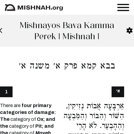
Mishnayos Bava Kamma
Perek 1 Mishnah 1
בבא קמא פרק א׳ משנה א׳
א׳
1
אַרְבָּעָה אֲבוֹת נְזִיקִין,
There are
four primary
categories of damage:
הַשּׁוֹר וְהַבּוֹר וְהַמַּבְעֶה
The
category of
Ox; and
וְהַהֶבְעֵר. לֹא הֲרֵי
the
category of
Pit; and
the
category of
Maveh
,