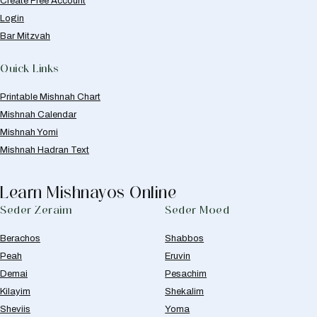
Create Free Account
Login
Bar Mitzvah
Quick Links
Printable Mishnah Chart
Mishnah Calendar
Mishnah Yomi
Mishnah Hadran Text
Learn Mishnayos Online
Seder Zeraim
Seder Moed
Berachos
Shabbos
Peah
Eruvin
Demai
Pesachim
Kilayim
Shekalim
Sheviis
Yoma