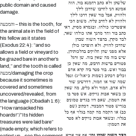
שלשתן ולא כתב רחמנא בור, הוה
public domain and caused
אמינא הני לחייבו שדרכן לילך
damage.
ולהזיק, אבל בור שאין דרכו לילך
ולהזיק לא לחייב עליה. משום הכי
והמבעה – this is the tooth, for
איצטריכו כולהו. ובגמרא מסיק, דאי
the animal ate in the field of
כתב בור וחד מהנך אתו כולהו שאר,
his fellow as it states
לבד מקרן, בהצד השוה שבהן
(Exodus 22:4): “and so
שדרכן להזיק. ולא הוצרכו כולן
אלא מפני שהן חלוקים בהלכותיהן,
allows a field or vineyard to
שיש בזה מה שאין בזה. שן ורגל
be grazed bare in another’s
פטורים ברשות הרבים, מה שאין כן
land,” and the tooth is called
בבור ואש. בור פטר ביה קרא אדם
מבעה/damaging the crop
וכלים דכתיב (שמות כ״א:ל״ג) ונפל
because it sometimes is
שמה שור או חמור, דדרשינן שור
covered and sometimes
ולא אדם, חמור ולא כלים, מה שאין
uncovered/revealed, from
כן בשאר אבות נזיקים. אש פטר בו
את הטמון, שאם היו בגדים טמונים
the language (Obadiah 1:6):
בגדיש פטור המבעיר, דכתיב (שם
”How ransacked his
כב) או הקמה מה קמה בגלוי אף כל
hoards!”/”Its hidden
בגלוי. ובשאר אבות נזיקים לא פטר
treasures were laid bare”
את הטמון:
(made empty, which refers to
הצד השוה שבהן ובו׳
אף אני אביא
eating up – see the comment