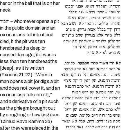
וגו׳ ונאכל גדיש או הקמה או
her or in the bell that is on her
השדה. ותולדה דאש, אבנו וסכינו
neck.
ומשאו שהניחן בראש גגו ונפלו
ברוח מצויה והזיקו, דומיא דאש
והבור – whomever opens a pit
שהרוח מוליכה. והא דלא חשיב תנא
in the public domain and an
דידן קרן בכלל אבות נזיקין, משום
ox or an ass fell into it and
דלא מיירי אלא בנזיקין שהם מועדים
מתחלתן כלומר שמשלמין נזק שלם
died, if the pit was ten
מתחלתן, אבל בתמין ואחר כך
handbreadths deep or
מועדים לא קא מיירי:
caused damage, if it was is
less than ten handbreadths
לא הרי השור כהרי המבעה.
כלומר,
[deep], as it is written
אי כתב רחמנא שור לא נפיק מבעה
מיניה. דהוה אמינא רגל דהזיקה מצוי
(Exodus 21:22): “When a
חייביה רחמנא, שן דאין הזיקה מצוי
man opens a pit [or digs a pit
לא חייביה רחמנא. ואי כתב רחמנא
and does not cover it, and an
שן, הוה אמינא שן דיש הנאה
ox or an ass falls into it],”
להזיקה חייב, רגל דאין הנאה להזיקה
and a derivative of a pit such
אינו חייב. ואי כתב רחמנא שן ורגל
as the phlegm brought out
ולא כתב אש, הוה אמינא שן ורגל
by coughing or hawking (see
שיש בהן רוח חיים כלומר, שבאים
מכח בעלי חיים, חייב, אבל אש שאין
Talmud Bava Kamma 3b)
בה רוח חיים לא לחייב. ואם נכתבו
after they were placed in the