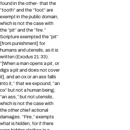
found in the other- that the
“tooth” and the “foot” are
exempt in the public domain,
which is not the case with
the “pit” and the “fire.”
Scripture exempted the “pit”
[from punishment] for
humans and utensils, as it is
written (Exodus 21:33):
“[When a man opens a pit, or
digs a pit and does not cover
it], and an ox or an ass falls
into it,” that we expound, “an
ox” but not a human being;
“an ass,” but not utensils,
which is not the case with
the other chief actional
damages. “Fire,” exempts
what is hidden, for if there