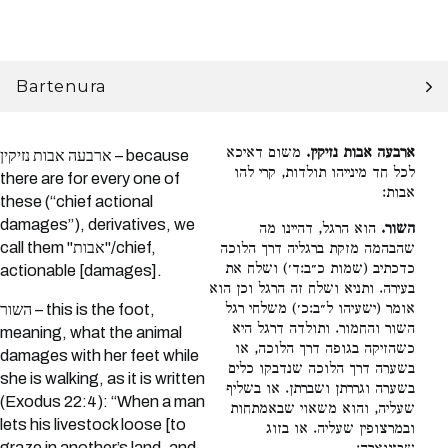
Bartenura
ארבעה אבות נזיקין.
משום דאיכא
ארבעה אבות נזיקין – because
לכל חד מינייהו תולדות, קרי להו
there are for every one of
אבות:
these (“chief actional
damages”), derivatives, we
השור.
הוא הרגל, דהיינו מה
call them "אבות"/chief,
שהבהמה מזקת ברגליה דרך הלוכה
כדכתיב (שמות כ״ב:ד׳) ושלח את
actionable [damages].
בעירה. ותניא ושלח זה הרגל וכן הוא
אומר (ישעיהו ל״ב:כ׳) משלחי רגל
השור – this is the foot,
השור והחמור. ותולדה דרגל היא
meaning, what the animal
כשהזיקה בגופה דרך הלוכה, או
damages with her feet while
בשערה דרך הלוכה שנדבקו כלים
she is walking, as it is written
בשערה וגררתן ושברתן. או בשליף
(Exodus 22:4): “When a man
שעליה, והוא משאוי שבאמתחות
lets his livestock loose [to
ובמרצופין שעליה. או בזוג
graze in another’s land, and