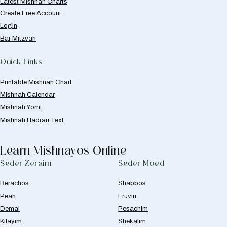
Latest Mishnah Charts
Create Free Account
Login
Bar Mitzvah
Quick Links
Printable Mishnah Chart
Mishnah Calendar
Mishnah Yomi
Mishnah Hadran Text
Learn Mishnayos Online
Seder Zeraim
Seder Moed
Berachos
Shabbos
Peah
Eruvin
Demai
Pesachim
Kilayim
Shekalim