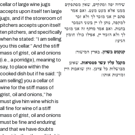
cellar of large wine jugs
שיהיה יפה ומתקיים, שאין מסתפקים
ממנו אלא מעט מעט. ואם אמר
accepts upon itself ten large
סתם יין אני מוכר לך ולא זכר
jugs, and if the storeroom of
למקפה, נותן לו יין בינוני הנמכר
pitchers accepts upon itself
בחנות. ואם אמר מרתף זה אני מוכר
ten pitchers, and specifically
לך ולא הזכיר יין, אפילו כולו חומץ
when he stated: “I am selling
הגיעו:
you this cellar.” And the stiff
קנקנים בשרון.
בארץ המישור:
mass of grist, oil and onions
(i.e., a porridge), meaning to
מקבל עליו עשר פטסיאות.
שאינן
say, to place within the
מבושלות כל צרכן. והן שואבות היין
cooked dish but if he said: “[I
ומזיעות אותו:
am selling] you a cellar of
wine for the stiff mass of
grist, oil and onions,” he
must give him wine which is
all fine for wine of a stiff
mass of grist, oil and onions
must be fine and enduring
and that we have doubts