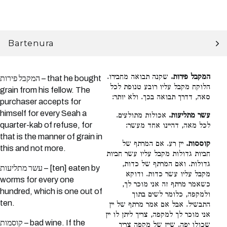
Bartenura
המקבל פירות.
שקנה תבואה מחבירו.
המקבל פירות – that he bought
הלוקח מקבל עליו רובע טנופת לכל
grain from his fellow. The
סאה, דדרך תבואה בכך. ולא יותר:
purchaser accepts for
himself for every Seah a
עשר מתליעות.
אכולות מתולעים.
quarter-kab of refuse, for
לכל מאה, דהיינו אחד מעשר:
that is the manner of grain in
קוססות.
יין רע. אם המרתף של
this and not more.
חביות גדולות מקבל עליו עשר חביות
גדולות. ואם המרתף של כדות,
עשר מתליעות – [ten] eaten by
מקבל עליו עשר כדות. ודוקא
worms for every one
כשאמר מרתף זה אני מוכר לך,
hundred, which is one out of
ולמקפה, כלומר לשים בתוך
ten.
התבשיל. אבל אם אמר מרתף של יין
אני מוכר לך למקפה, צריך ליתן לו יין
קוסמות – bad wine. If the
שכולו יפה. שיין של מקפה צריך