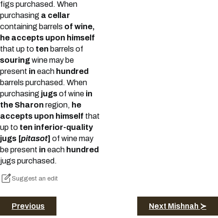
figs purchased. When
purchasing
a cellar
containing barrels
of wine,
he accepts upon himself
that up to
ten
barrels of
souring
wine may be
present
in
each
hundred
barrels purchased. When
purchasing
jugs
of wine
in
the Sharon
region,
he
accepts upon himself
that
up to
ten inferior-quality
jugs [
pitasot
]
of wine may
be present
in
each
hundred
jugs purchased.
Suggest an edit
Previous
Next Mishnah ≻