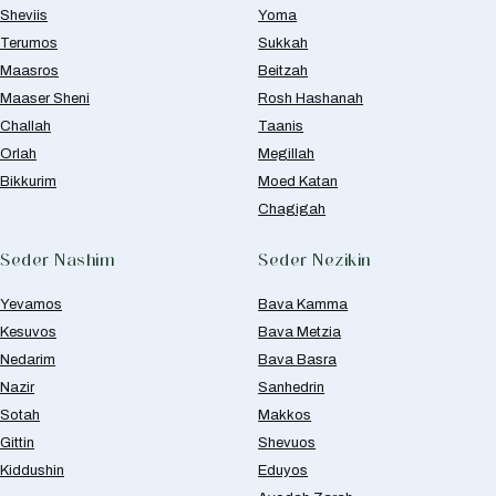
Sheviis
Yoma
Terumos
Sukkah
Maasros
Beitzah
Maaser Sheni
Rosh Hashanah
Challah
Taanis
Orlah
Megillah
Bikkurim
Moed Katan
Chagigah
Seder Nashim
Seder Nezikin
Yevamos
Bava Kamma
Kesuvos
Bava Metzia
Nedarim
Bava Basra
Nazir
Sanhedrin
Sotah
Makkos
Gittin
Shevuos
Kiddushin
Eduyos