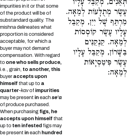
תְּאֵנִים, מְקַבֵּל עָלָיו
impurities in it or that some
עֶשֶׂר מְתֻלָּעוֹת לְמֵאָה.
of the product will be of
substandard quality. The
מַרְתֵּף שֶׁל יַיִן, מְקַבֵּל
mishna delineates what
עָלָיו עֶשֶׂר קוֹסְסוֹת
proportion is considered
לְמֵאָה. קַנְקַנִּים
acceptable, for which a
buyer may not demand
בַּשָּׁרוֹן, מְקַבֵּל עָלָיו
compensation. With regard
עֶשֶׂר פִּיטַסְיָאוֹת
to
one who sells produce,
i.e., grain,
to another, this
לְמֵאָה:
buyer
accepts upon
himself
that up to
a
quarter-
kav
of
impurities
may be present
in
each
se’a
of produce purchased.
When purchasing
figs, he
accepts upon himself
that
up to
ten infested
figs may
be present
in
each
hundred