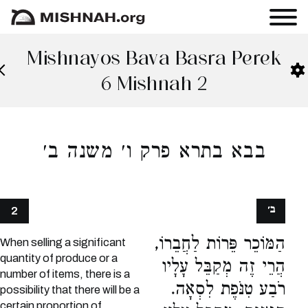
Mishnayos Bava Basra Perek
6 Mishnah 2
בבא בתרא פרק ו׳ משנה ב׳
ב׳
2
הַמּוֹכֵר פֵּרוֹת לַחֲבֵרוֹ,
When selling a significant
quantity of produce or a
הֲרֵי זֶה מְקַבֵּל עָלָיו
number of items, there is a
רֹבַע טִנֹּפֶת לִסְאָה.
possibility that there will be a
certain proportion of