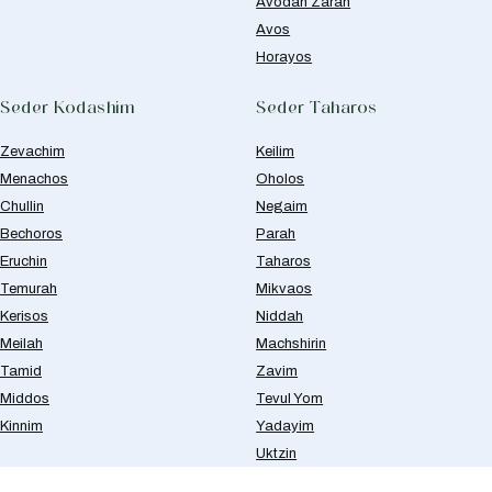
Avodah Zarah
Avos
Horayos
Seder Kodashim
Seder Taharos
Zevachim
Keilim
Menachos
Oholos
Chullin
Negaim
Bechoros
Parah
Eruchin
Taharos
Temurah
Mikvaos
Kerisos
Niddah
Meilah
Machshirin
Tamid
Zavim
Middos
Tevul Yom
Kinnim
Yadayim
Uktzin