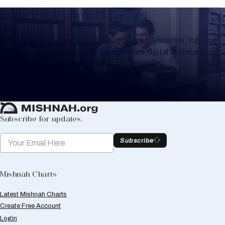
Keep Track of your Learning
Whether you are learning Mishnayos for a Shloshim, Yahrzeit
or for your own knowledge, create a free digital Mishnah chart
to help you keep track of your learning.
Create Mishnah Chart
Subscribe for updates.
Subscribe
Mishnah Charts
Latest Mishnah Charts
Create Free Account
Login