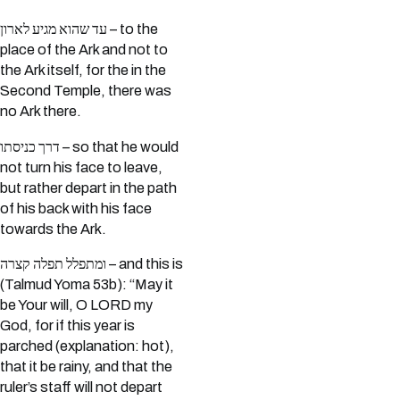
עד שהוא מגיע לארון – to the
place of the Ark and not to
the Ark itself, for the in the
Second Temple, there was
no Ark there.
דרך כניסתו – so that he would
not turn his face to leave,
but rather depart in the path
of his back with his face
towards the Ark.
ומתפלל תפלה קצרה – and this is
(Talmud Yoma 53b): “May it
be Your will, O LORD my
God, for if this year is
parched (explanation: hot),
that it be rainy, and that the
ruler’s staff will not depart