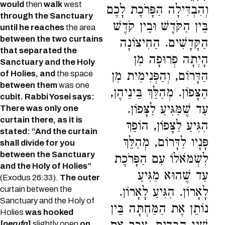
would
then
walk
west
וְהִבְדִּילָה הַפָּרֹכֶת לָכֶם
through the Sanctuary
בֵּין הַקֹּדֶשׁ וּבֵין קֹדֶשׁ
until he reaches
the area
between the two curtains
הַקָּדָשִׁים. הַחִיצוֹנָה
that separated the
הָיְתָה פְרוּפָה מִן
Sanctuary and the Holy
הַדָּרוֹם, וְהַפְּנִימִית מִן
of Holies, and
the space
between them
was one
הַצָּפוֹן. מְהַלֵּךְ בֵּינֵיהֶן,
cubit. Rabbi Yosei says:
עַד שֶׁמַּגִּיעַ לַצָּפוֹן.
There was only one
curtain there, as it is
הִגִּיעַ לַצָּפוֹן, הוֹפֵךְ
stated: “And the curtain
פָּנָיו לַדָּרוֹם, מְהַלֵּךְ
shall divide for you
between the Sanctuary
לִשְׂמֹאלוֹ עִם הַפָּרֹכֶת
and the Holy of Holies”
עַד שֶׁהוּא מַגִּיעַ
(Exodus 26:33).
The outer
curtain between the
לָאָרוֹן. הִגִּיעַ לָאָרוֹן.
Sanctuary and the Holy of
נוֹתֵן אֶת הַמַּחְתָּה בֵּין
Holies
was hooked
[
perufa
]
slightly open
on