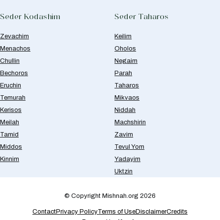
Seder Kodashim
Seder Taharos
Zevachim
Keilim
Menachos
Oholos
Chullin
Negaim
Bechoros
Parah
Eruchin
Taharos
Temurah
Mikvaos
Kerisos
Niddah
Meilah
Machshirin
Tamid
Zavim
Middos
Tevul Yom
Kinnim
Yadayim
Uktzin
© Copyright Mishnah.org 2026
Contact
Privacy Policy
Terms of Use
Disclaimer
Credits