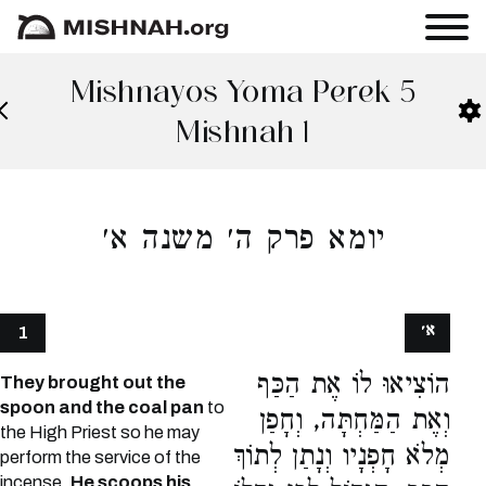
Mishnayos Yoma Perek 5
Mishnah 1
יומא פרק ה׳ משנה א׳
א׳
1
הוֹצִיאוּ לוֹ אֶת הַכַּף
They brought out the
spoon and the coal pan
to
וְאֶת הַמַּחְתָּה, וְחָפַן
the High Priest so he may
מְלֹא חָפְנָיו וְנָתַן לְתוֹךְ
perform the service of the
incense.
He scoops his