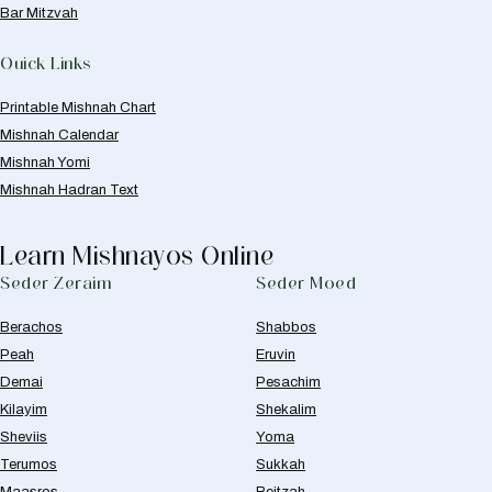
Bar Mitzvah
Quick Links
Printable Mishnah Chart
Mishnah Calendar
Mishnah Yomi
Mishnah Hadran Text
Learn Mishnayos Online
Seder Zeraim
Seder Moed
Berachos
Shabbos
Peah
Eruvin
Demai
Pesachim
Kilayim
Shekalim
Sheviis
Yoma
Terumos
Sukkah
Maasros
Beitzah