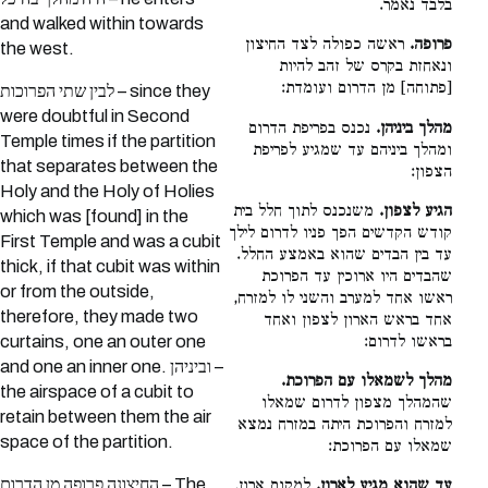
בלבד נאמר.
and walked within towards
פרופה.
ראשה כפולה לצד החיצון
the west.
ונאחזת בקרס של זהב להיות
[פתוחה] מן הדרום ועומדת:
לבין שתי הפרוכות – since they
were doubtful in Second
מהלך ביניהן.
נכנס בפריפת הדרום
Temple times if the partition
ומהלך ביניהם עד שמגיע לפריפת
that separates between the
הצפון:
Holy and the Holy of Holies
הגיע לצפון.
משנכנס לתוך חלל בית
which was [found] in the
קודש הקדשים הפך פניו לדרום לילך
First Temple and was a cubit
עד בין הבדים שהוא באמצע החלל.
thick, if that cubit was within
שהבדים היו ארוכין עד הפרוכת
or from the outside,
ראשו אחד למערב והשני לו למזרח,
therefore, they made two
אחד בראש הארון לצפון ואחד
curtains, one an outer one
בראשו לדרום:
and one an inner one. וביניהן –
מהלך לשמאלו עם הפרוכת.
the airspace of a cubit to
שהמהלך מצפון לדרום שמאלו
retain between them the air
למזרח והפרוכת היתה במזרח נמצא
space of the partition.
שמאלו עם הפרוכת:
החיצונה פרופה מן הדרום – The
עד שהוא מגיע לארון.
למקום ארון,