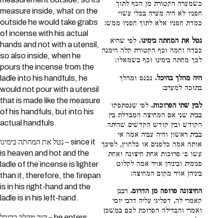
כשמערה הקטורת מן הכף לתוך
measure inside, what on the
חפניו לא היה מערה בכלי עשוי
outside he would take grabs
כמדת חפניו אלא לתוך חפניו ממש:
of incense with his actual
נטל את המחתה בימינו.
לפי שהיא
hands and not with a utensil,
כבדה וחמה וכף הקטורת קלה הימנה
so also inside, when he
לכך מחתה בימינו וכף בשמאלו:
pours the incense from the
היה מהלך בהיכל.
נכנס ומהלך
ladle into his handfuls, he
בתוכה למערב:
would not pour with a utensil
that is made like the measure
לבין שתי הפרוכות.
לפי שנסתפקו
of his handfuls, but into his
בבית שני אם המחיצה המבדלת בין
actual handfuls.
הקודש ובין קודש הקדשים שהיתה
בבית ראשון והיה עביה אמה אי
נטל את המחתה בימינו – since it
אותה אמה כלפנים או כלחוץ, לפיכך
is heaven and hot and the
עשו ב׳ פרוכות אחת חיצונה ואחת
פנימית וביניהן אויר אמה לקלוט
ladle of the incense is lighter
ביניהן אויר מקום המחיצה:
than it, therefore, the firepan
is in his right-hand and the
החיצונה פרופה מן הדרום.
רבנן
ladle is in his left-hand.
קאמרי לה, דפליגי עליה דרבי יוסי
ואמרי והבדילה הפרוכת לכם במשכן
היה מהלך בהיכל – he enters