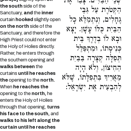
שְׁנֵי הַבַּדִּים. צָבַר אֶת
the south
side of the
הַקְּטֹרֶת עַל גַּבֵּי
Sanctuary,
and
the
inner
גֶחָלִים, וְנִתְמַלֵּא כָל
curtain
hooked
slightly open
on the north
side of the
הַבַּיִת כֻּלּוֹ עָשָׁן. יָצָא
Sanctuary, and therefore the
וּבָא לוֹ בְדֶרֶךְ בֵּית
High Priest could not enter
the Holy of Holies directly.
כְּנִיסָתוֹ, וּמִתְפַּלֵּל
Rather, he enters through
תְּפִלָּה קְצָרָה בַּבַּיִת
the southern opening and
הַחִיצוֹן, וְלֹא הָיָה
walks between
the
curtains
until he reaches
מַאֲרִיךְ בִּתְפִלָּתוֹ, שֶׁלֹּא
the
opening to the
north.
לְהַבְעִית אֶת יִשְׂרָאֵל:
When
he reaches the
opening to the
north,
he
enters the Holy of Holies
through that opening,
turns
his face to the south,
and
walks to his left along the
curtain until he reaches