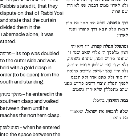
ולא לארון ממש דבבית שני לא היה
Rabbis stated it, that they
שם ארון:
dispute on that of Rabbi Yosi
and state that the curtain
דרך כניסתו.
שלא היה מסב את פניו
divided them in the
לצאת אלא יוצא דרך אחוריו ופניו
Tabernacle alone, it was
לארון:
stated.
ומתפלל תפלה קצרה.
וזו היא יהי
רצון מלפניך ה׳ אלהי שאם שנה זו
פרופה – its top was doubled
שחונה פירוש חמה, שתהא גשומה,
to the outer side and was
ולא יעדי עבד שולטן מדבית יהודה,
held with a gold clasp in
ולא יהיו עמך ישראל צריכים פרנסה
order [to be open] from the
זה מזה ולא מעם אחר ולא תכנס
south and standing.
לפניך תפלת עוברי דרכים פירוש מפני
שהם מתפללין שלא ירדו גשמים:
מהלך ביניהן – he entered in the
בבית החיצון.
בהיכל:
southern clasp and walked
between them until he
שלא להבעית את ישראל.
שיאמרו
reaches the northern clasp.
מת הוא:
הגיע לצפון – when he entered
into the space between the