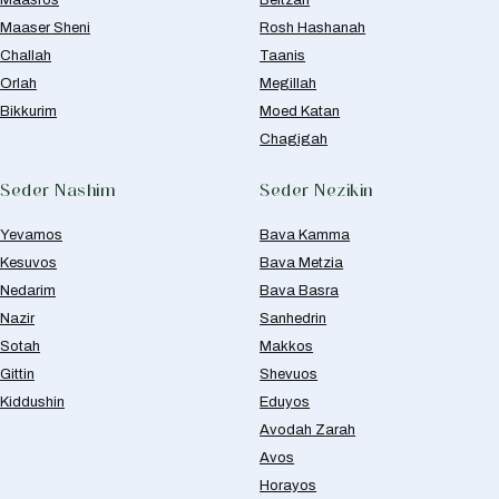
Maaser Sheni
Rosh Hashanah
Challah
Taanis
Orlah
Megillah
Bikkurim
Moed Katan
Chagigah
Seder Nashim
Seder Nezikin
Yevamos
Bava Kamma
Kesuvos
Bava Metzia
Nedarim
Bava Basra
Nazir
Sanhedrin
Sotah
Makkos
Gittin
Shevuos
Kiddushin
Eduyos
Avodah Zarah
Avos
Horayos