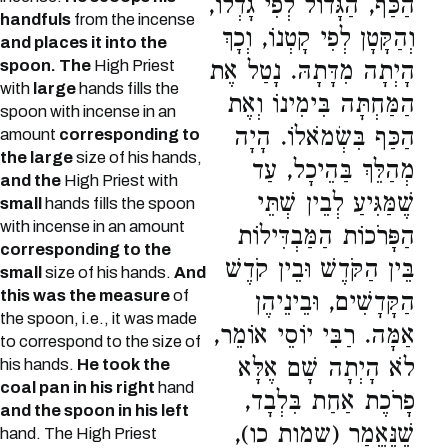
הַכַּף, הַגָּדוֹל לְפִי גָדְלוֹ,
handfuls
from the incense
וְהַקָּטָן לְפִי קָטְנוֹ, וְכָךְ
and places it into the
spoon. The
High Priest
הָיְתָה מִדָּתָהּ. נָטַל אֶת
with
large
hands fills the
הַמַּחְתָּה בִּימִינוֹ וְאֶת
spoon with incense in an
הַכַּף בִּשְׂמֹאלוֹ. הָיָה
amount
corresponding to
the large
size of his hands,
מְהַלֵּךְ בַּהֵיכָל, עַד
and the
High Priest with
שֶׁמַּגִּיעַ לְבֵין שְׁתֵּי
small
hands fills the spoon
with incense in an amount
הַפָּרֹכוֹת הַמַּבְדִּילוֹת
corresponding to the
בֵּין הַקֹּדֶשׁ וּבֵין קֹדֶשׁ
small
size of his hands.
And
this was the measure
of
הַקָּדָשִׁים, וּבֵינֵיהֶן
the spoon, i.e., it was made
אַמָּה. רַבִּי יוֹסֵי אוֹמֵר,
to correspond to the size of
לֹא הָיְתָה שָׁם אֶלָּא
his hands.
He took the
coal pan in his right
hand
פָרֹכֶת אַחַת בִּלְבָד,
and the spoon in his left
שֶׁנֶּאֱמַר (שמות כו),
hand. The High Priest