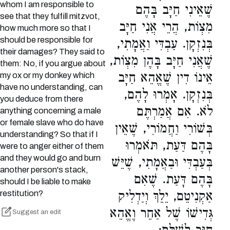
whom I am responsible to
שֶׁאֵינִי חַיָּב בָּהֶם
see that they fulfill mitzvot,
מִצְוֹת, הֲרֵי אֲנִי חַיָּב
how much more so that I
should be responsible for
בְּנִזְקָן. עַבְדִּי וַאֲמָתִי,
their damages? They said to
שֶׁאֲנִי חַיָּב בָּהֶן מִצְוֹת,
them: No, if you argue about
אֵינוֹ דִין שֶׁאֱהֵא חַיָּב
my ox or my donkey which
have no understanding, can
בְּנִזְקָן. אָמְרוּ לָהֶם,
you deduce from there
לֹא. אִם אֲמַרְתֶּם
anything concerning a male
or female slave who do have
בְּשׁוֹרִי וַחֲמוֹרִי, שֶׁאֵין
understanding? So that if I
בָּהֶם דַּעַת, תֹּאמְרוּ
were to anger either of them
and they would go and burn
בְּעַבְדִּי וּבַאֲמָתִי, שֶׁיֵּשׁ
another person's stack,
בָּהֶם דָּעַת. שֶׁאִם
should I be liable to make
restitution?
אַקְנִיטֵם, יֵלֵךְ וְיַדְלִיק
גְּדִישׁוֹ שֶׁל אַחֵר וֶאֱהֵא
Suggest an edit