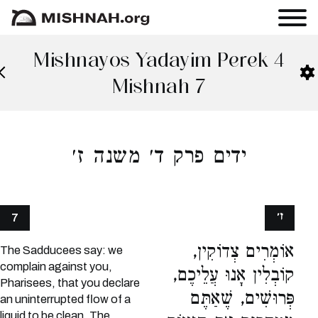
Mishnayos Yadayim Perek 4
Mishnah 7
ידים פרק ד׳ משנה ז׳
ז׳
7
אוֹמְרִים צְדוֹקִין,
The Sadducees say: we
complain against you,
קוֹבְלִין אָנוּ עֲלֵיכֶם,
Pharisees, that you declare
פְּרוּשִׁים, שֶׁאַתֶּם
an uninterrupted flow of a
liquid to be clean. The