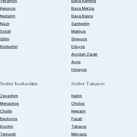
Yevamos
Bava Kamma
Kesuvos
Bava Metzia
Nedarim
Bava Basra
Nazir
Sanhedrin
Sotah
Makkos
Gittin
Shevuos
Kiddushin
Eduyos
Avodah Zarah
Avos
Horayos
Seder Kodashim
Seder Taharos
Zevachim
Keilim
Menachos
Oholos
Chullin
Negaim
Bechoros
Parah
Eruchin
Taharos
Temurah
Mikvaos