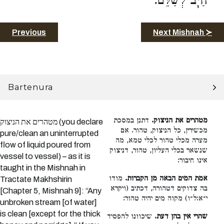
חַיָּב לְשַׁלֵּם:
Previous
Next Mishnah ≻
Bartenura
מטהרים את הניצוק.
דתנן במסכת
מטהרים את הניצוק (you declare
מכשירין, כל הניצוק, טהור. אם
pure/clean an uninterrupted
מערה מכלי טהור לכלי טמא, מה
flow of liquid poured from
שנשאר בכלי העליון, טהור, דניצוק
vessel to vessel) – as it is
אינו חיבור:
taught in the Mishnah in
אמת המים הבאה מן הקברות.
מודו
Tractate Makhshirin
בה צדוקים דטהורה, דכתיב (ויקרא
[Chapter 5, Mishnah 9]: “Any
י״א:ל״ו) מקוה מים יהיה טהור:
unbroken stream [of water]
is clean [except for the thick
שהרי אין בהן דעת.
שיכוונו להפסיד