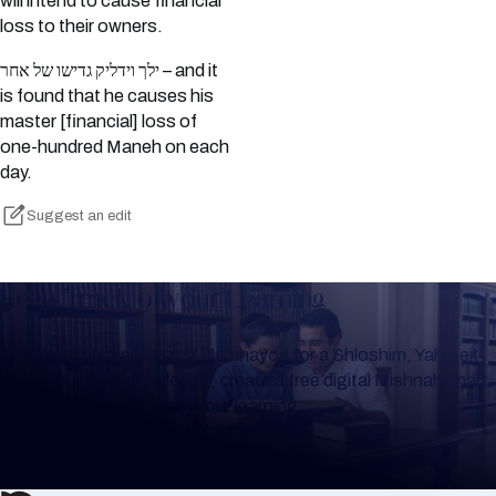
will intend to cause financial
loss to their owners.
ילך וידליק גדישו של אחר – and it
is found that he causes his
master [financial] loss of
one-hundred Maneh on each
day.
Suggest an edit
Keep Track of your Learning
Whether you are learning Mishnayos for a Shloshim, Yahrzeit
or for your own knowledge, create a free digital Mishnah chart
to help you keep track of your learning.
Create Mishnah Chart