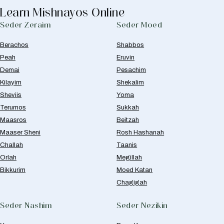
Learn Mishnayos Online
Seder Zeraim
Seder Moed
Berachos
Shabbos
Peah
Eruvin
Demai
Pesachim
Kilayim
Shekalim
Sheviis
Yoma
Terumos
Sukkah
Maasros
Beitzah
Maaser Sheni
Rosh Hashanah
Challah
Taanis
Orlah
Megillah
Bikkurim
Moed Katan
Chagigah
Seder Nashim
Seder Nezikin