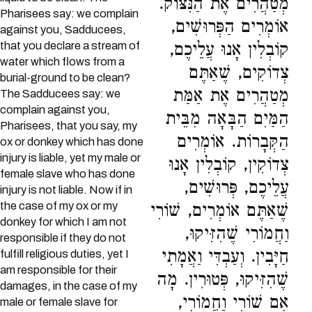
מְטַהֲרִים אֶת הַנִּצּוֹק.
Pharisees say: we complain
אוֹמְרִים הַפְּרוּשִׁים,
against you, Sadducees,
that you declare a stream of
קוֹבְלִין אָנוּ עֲלֵיכֶם,
water which flows from a
צְדוֹקִים, שֶׁאַתֶּם
burial-ground to be clean?
מְטַהֲרִים אֶת אַמַּת
The Sadducees say: we
complain against you,
הַמַּיִם הַבָּאָה מִבֵּית
Pharisees, that you say, my
הַקְּבָרוֹת. אוֹמְרִים
ox or donkey which has done
injury is liable, yet my male or
צְדוֹקִין, קוֹבְלִין אָנוּ
female slave who has done
עֲלֵיכֶם, פְּרוּשִׁים,
injury is not liable. Now if in
the case of my ox or my
שֶׁאַתֶּם אוֹמְרִים, שׁוֹרִי
donkey for which I am not
וַחֲמוֹרִי שֶׁהִזִּיקוּ,
responsible if they do not
חַיָּבִין. וְעַבְדִּי וַאֲמָתִי
fulfill religious duties, yet I
am responsible for their
שֶׁהִזִּיקוּ, פְּטוּרִין. מָה
damages, in the case of my
אִם שׁוֹרִי וַחֲמוֹרִי,
male or female slave for