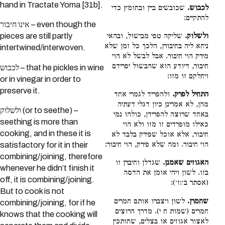
hand in Tractate Yoma [31b].
לכבוש.
שכובשים ביין ובחומץ כדי
להתקיים:
אינו חיבור – even though the
ולשלוק.
שליקה טפי מבישול, ובהאי
pieces are still partly
ניחא ליה בחיבורן, הלכך כל זמן שלא
intertwined/interwoven.
מירק הוי חיבור. אבל לבשל לא הוי
חיבור, דיודע הוא שהבשול יפרידם
לכבוש – that he pickles in wine
ויחלקם זו מזו:
or in vinegar in order to
preserve it.
התחיל לפרק.
ולהפריד לגמרי אחד
מהן, לא אמרינן כיון דגלי דעתיה
ולשלוק (or to seethe) –
באחד שרוצה להפרידן, כולהו נמי
seething is more than
כאילו מופרדים זו מזו ולא הוי
cooking, and in these it is
חיבור, אלא אוכל שפירק בלבד לא
הוי חיבור. ומה שלא פירק, הוי חיבור:
satisfactory for it in their
combining/joining, therefore
האגוזים שאמנן.
שגדלן וחיברן זו
whenever he didn’t finish it
בזו. לשון ויהי אומן את הדסה
off, it is combining/joining.
(אסתר ב׳:ז׳):
But to cook is not
שחמרן.
לשון ויצברו אותם חמרים
combining/joining, for if he
חמרים (שמות ח י). מדרך הרוצים
knows that the cooking will
לאצור אגוזים או בצלים, שחותכין