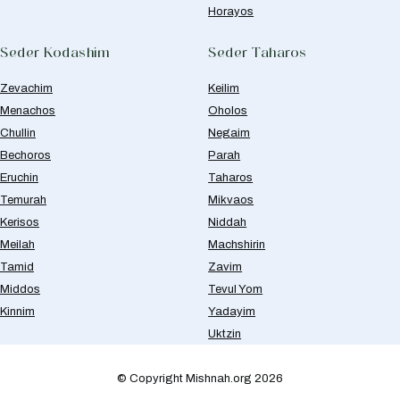
Horayos
Seder Kodashim
Seder Taharos
Zevachim
Keilim
Menachos
Oholos
Chullin
Negaim
Bechoros
Parah
Eruchin
Taharos
Temurah
Mikvaos
Kerisos
Niddah
Meilah
Machshirin
Tamid
Zavim
Middos
Tevul Yom
Kinnim
Yadayim
Uktzin
© Copyright Mishnah.org 2026