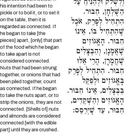
וְלִשְׁלֹק וּלְהַנִּיחַ עַל
his intention had been to
הַשֻּׁלְחָן, חִבּוּר.
pickle or to boil it, or to set it
on the table, then it is
הִתְחִיל לְפָרֵק, אֹכֶל
regarded as connected. If
שֶׁהִתְחִיל בּוֹ, אֵינוֹ
he began to take [the
חִבּוּר. הָאֱגוֹזִים
pieces] apart, [only] that part
of the food which he began
שֶׁאֲמָנָן, וְהַבְּצָלִים
to take apart is not
שֶׁחֲמָרָן, הֲרֵי אֵלּוּ
considered connected.
Nuts that had been strung
חִבּוּר. הִתְחִיל לְפָרֵק
together, or onions that had
בָּאֱגוֹזִים וּלְפַקֵּל
been piled together, count
as connected. If he began
בַּבְּצָלִים, אֵינוֹ חִבּוּר.
to take the nuts apart, or to
הָאֱגוֹזִים וְהַשְּׁקֵדִים,
strip the onions, they are not
חִבּוּר, עַד שֶׁיְּרַסֵּס:
connected. [Shells of] nuts
and almonds are considered
connected [with the edible
part] until they are crushed.