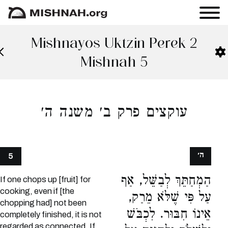
Mishnayos Uktzin Perek 2
Mishnah 5
עוקצים פרק ב׳ משנה ה׳
ה׳
5
הַמְחַתֵּךְ לְבַשֵּׁל, אַף
If one chops up [fruit] for
cooking, even if [the
עַל פִּי שֶׁלֹּא מֵרַק,
chopping had] not been
אֵינוֹ חִבּוּר. לִכְבֹּשׁ
completely finished, it is not
regarded as connected. If