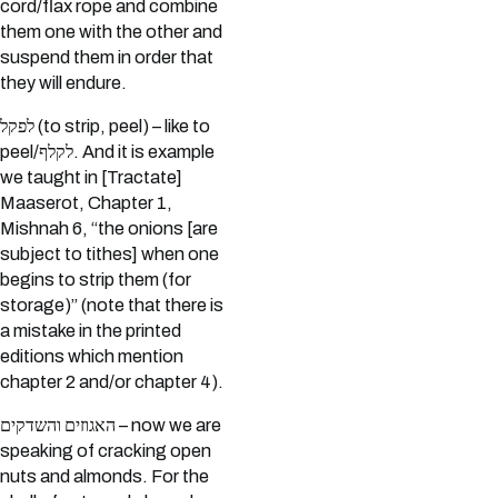
cord/flax rope and combine
them one with the other and
suspend them in order that
they will endure.
לפקל (to strip, peel) – like to
peel/לקלף. And it is example
we taught in [Tractate]
Maaserot, Chapter 1,
Mishnah 6, “the onions [are
subject to tithes] when one
begins to strip them (for
storage)” (note that there is
a mistake in the printed
editions which mention
chapter 2 and/or chapter 4).
האגוזים והשדקים – now we are
speaking of cracking open
nuts and almonds. For the