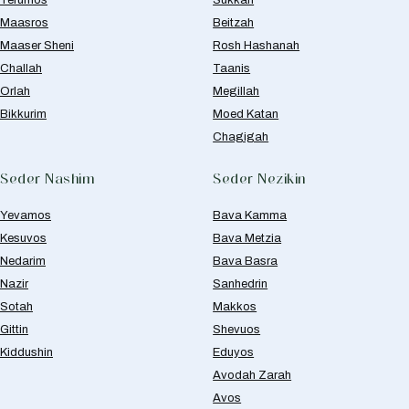
Maasros
Beitzah
Maaser Sheni
Rosh Hashanah
Challah
Taanis
Orlah
Megillah
Bikkurim
Moed Katan
Chagigah
Seder Nashim
Seder Nezikin
Yevamos
Bava Kamma
Kesuvos
Bava Metzia
Nedarim
Bava Basra
Nazir
Sanhedrin
Sotah
Makkos
Gittin
Shevuos
Kiddushin
Eduyos
Avodah Zarah
Avos