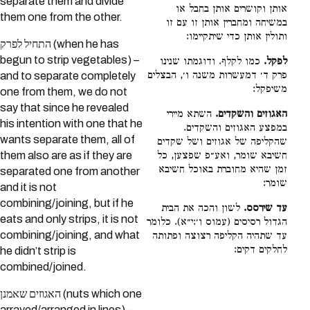
separate them and divide
אותן וקושרים אותן בחבל או
them one from the other.
במשיחה ומחברין אותן זו עם זו
ותולין אותן כדי שיתקיימו:
התחיל לפרק (when he has
begun to strip vegetables) –
לפקל.
כמו לקלף. ודוגמתו שנינו
פרק ד׳ דמעשרות משנה ו׳, הבצלים
and to separate completely
משיפקל:
one from them, we do not
say that since he revealed
האגוזים והשקדים.
השתא מיירי
his intention with one that he
במפצע האגוזים והשקדים.
wants separate them, all of
שהקליפה של אגוזים ושל שקדים
them also are as if they are
חשיבא שומר, ואע״פ שפצען, כל
זמן שהיא מחוברת באוכל חשיבא
separated one from another
שומר:
and it is not
combining/joining, but if he
עד שירסס.
לשון והכה את הבית
eats and only strips, it is not
הגדול רסיסים (עמוס ו׳:י״א). כלומר
combining/joining, and what
עד שתהיה הקליפה רצוצה ופתותה
לחלקים דקים:
he didn’t strip is
combined/joined.
האגוזים שאמנן (nuts which one
arrayed/arranged in lines) –