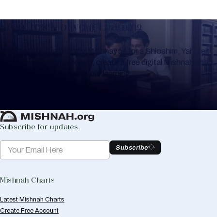
Keep Track of your Learning
Whether you are learning Mishnayos for a Shloshim, Yahrzeit
or for your own knowledge, create a free digital Mishnah chart
to help you keep track of your learning.
Create Mishnah Chart
Subscribe for updates.
Subscribe
Mishnah Charts
Latest Mishnah Charts
Create Free Account