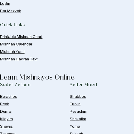
Login
Bar Mitzvah
Quick Links
Printable Mishnah Chart
Mishnah Calendar
Mishnah Yomi
Mishnah Hadran Text
Learn Mishnayos Online
Seder Zeraim
Seder Moed
Berachos
Shabbos
Peah
Eruvin
Demai
Pesachim
Kilayim
Shekalim
Sheviis
Yoma
Terumos
Sukkah