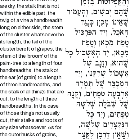
וְהַקַּפְלוֹטוֹת בִּזְמַן
are dry, the stalk that is not
שֶׁהֵם יְבֵשִׁים, וְהָעַמּוּד
within the edible part, the
twig of a vine a handbreadth
שֶׁאֵינוֹ מְכֻוָּן כְּנֶגֶד
long on either side, the stem
הָאֹכֶל, וְיַד הַפַּרְכִּיל
of the cluster whatsoever be
טֶפַח מִכָּאן וְטֶפַח
its length, the tail of the
cluster bereft of grapes, the
מִכָּאן, יַד הָאֶשְׁכּוֹל כָּל
stem of the ‘broom’ of the
שֶׁהוּא, וְזָנָב שֶׁל
palm-tree to a length of four
handbreadths, the stalk of
אֶשְׁכּוֹל שֶׁרִקְּנוֹ, וְיַד
the ear [of grain] to a length
הַמַּכְבֵּד שֶׁל תְּמָרָה
of three handbreadths, and
the stalk of all things that are
אַרְבָּעָה טְפָחִים, וְקָנֶה
cut, to the length of three
שֶׁל שִׁבֹּלֶת שְׁלשָׁה
handbreadths. In the case
טְפָחִים, וְיַד כָּל
of those things not usually
cut, their stalks and roots of
הַנִּקְצָרִים שְׁלשָׁה,
any size whatsoever. As for
וְשֶׁאֵין דַּרְכָּן לִקָּצֵר
the outer husks of grains,