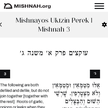
Mishnayos Uktzin Perek 1
Mishnah 3
עוקצים פרק א׳ משנה ג׳
ג׳
3
אֵלּוּ מִטַּמְּאִין וּמְטַמְּאִין
The following are both
defiled and defile, but do not
וְלֹא מִצְטָרְפִין. שָׁרְשֵׁי
join together [together with
הַשּׁוּם וְהַבְּצָלִים
the rest]: Roots of garlic,
onions or leeks when they