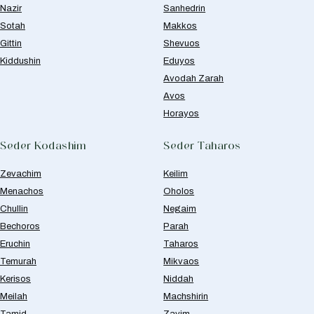
Nazir
Sanhedrin
Sotah
Makkos
Gittin
Shevuos
Kiddushin
Eduyos
Avodah Zarah
Avos
Horayos
Seder Kodashim
Seder Taharos
Zevachim
Keilim
Menachos
Oholos
Chullin
Negaim
Bechoros
Parah
Eruchin
Taharos
Temurah
Mikvaos
Kerisos
Niddah
Meilah
Machshirin
Tamid
Zavim