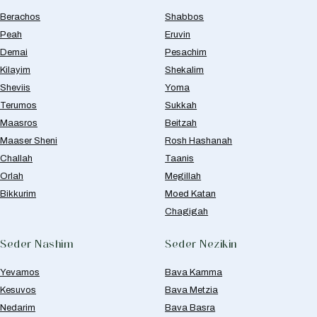
Berachos
Shabbos
Peah
Eruvin
Demai
Pesachim
Kilayim
Shekalim
Sheviis
Yoma
Terumos
Sukkah
Maasros
Beitzah
Maaser Sheni
Rosh Hashanah
Challah
Taanis
Orlah
Megillah
Bikkurim
Moed Katan
Chagigah
Seder Nashim
Seder Nezikin
Yevamos
Bava Kamma
Kesuvos
Bava Metzia
Nedarim
Bava Basra