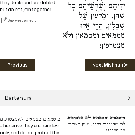
they defile and are defiled,
יְדֵיהֶם וְשָׁרְשֵׁיהֶם כָּל
but do not join together.
שֶׁהֵן, וּמַלְעִין שֶׁל
Suggest an edit
שִׁבֳּלִין, הֲרֵי אֵלּוּ
מִטַּמְּאִים וּמְטַמְּאִין וְלֹא
מִצְטָרְפִין:
Previous
Next Mishnah ≻
Bartenura
מיטמאים ומטמאים ולא מצטרפים.
מיטמאים ומטמאים ולא מצטרפים
לפי שהן ידות בלבד, ואינן משמרין
– because they are handles
את האוכל:
only, and do not protect the