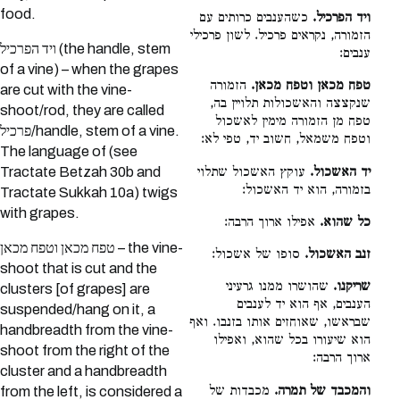
food.
ויד הפרכיל.
כשהענבים כרותים עם
הזמורה, נקראים פרכיל. לשון פרכילי
ויד הפרכיל (the handle, stem
ענבים:
of a vine) – when the grapes
טפח מכאן וטפח מכאן.
הזמורה
are cut with the vine-
שנקצצה והאשכולות תלויין בה,
shoot/rod, they are called
טפח מן הזמורה מימין לאשכול
פרכיל/handle, stem of a vine.
וטפח משמאל, חשוב יד, טפי לא:
The language of (see
יד האשכול.
עוקץ האשכול שתלוי
Tractate Betzah 30b and
בזמורה, הוא יד האשכול:
Tractate Sukkah 10a) twigs
with grapes.
כל שהוא.
אפילו ארוך הרבה:
טפח מכאן וטפח מכאן – the vine-
זנב האשכול.
סופו של אשכול:
shoot that is cut and the
שריקנו.
שהושרו ממנו גרעיני
clusters [of grapes] are
הענבים, אף הוא יד לענבים
suspended/hang on it, a
שבראשו, שאוחזים אותו בזנבו. ואף
handbreadth from the vine-
הוא שיעורו בכל שהוא, ואפילו
shoot from the right of the
ארוך הרבה:
cluster and a handbreadth
והמכבד של תמרה.
מכבדות של
from the left, is considered a