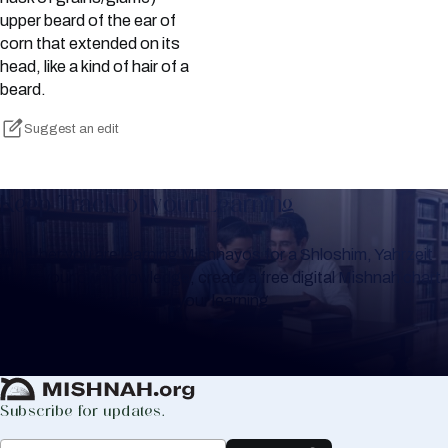
upper beard of the ear of
corn that extended on its
head, like a kind of hair of a
beard.
Suggest an edit
Keep Track of your Learning
Whether you are learning Mishnayos for a Shloshim, Yahrzeit
or for your own knowledge, create a free digital Mishnah chart
to help you keep track of your learning.
Create Mishnah Chart
Subscribe for updates.