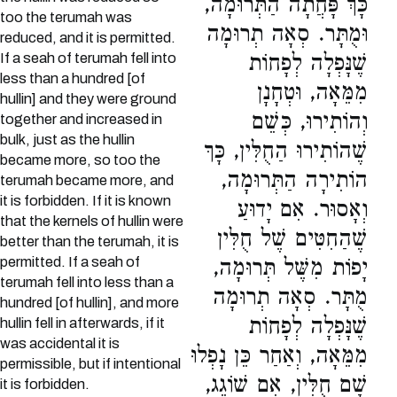
כָּךְ פָּחֲתָה הַתְּרוּמָה,
too the terumah was
וּמֻתָּר. סְאָה תְרוּמָה
reduced, and it is permitted.
If a seah of terumah fell into
שֶׁנָּפְלָה לְפָחוֹת
less than a hundred [of
מִמֵּאָה, וּטְחָנָן
hullin] and they were ground
וְהוֹתִירוּ, כְּשֵׁם
together and increased in
bulk, just as the hullin
שֶׁהוֹתִירוּ הַחֻלִּין, כָּךּ
became more, so too the
הוֹתִירָה הַתְּרוּמָה,
terumah became more, and
it is forbidden. If it is known
וְאָסוּר. אִם יָדוּעַ
that the kernels of hullin were
שֶׁהַחִטִּים שֶׁל חֻלִּין
better than the terumah, it is
permitted. If a seah of
יָפוֹת מִשֶּׁל תְּרוּמָה,
terumah fell into less than a
מֻתָּר. סְאָה תְרוּמָה
hundred [of hullin], and more
שֶׁנָּפְלָה לְפָחוֹת
hullin fell in afterwards, if it
was accidental it is
מִמֵּאָה, וְאַחַר כֵּן נָפְלוּ
permissible, but if intentional
שָׁם חֻלִּין, אִם שׁוֹגֵג,
it is forbidden.