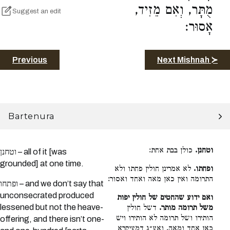
מֻתָּר, וְאִם מֵזִיד,
Suggest an edit
אָסוּר:
Previous
Next Mishnah ≻
Bartenura
וטחנן.
כולן בבת אחת:
וטחנן – all of it [was
grounded] at one time.
ופחתו.
לא אמרינן חולין פחתו ולא
התרומה ואין כאן מאה ואחד ואסור:
ופתחו – and we don’t say that
unconsecrated produced
ואם ידוע שהחטים של חולין יפות
lessened but not the heave-
משל תרומה מותר.
דשל חולין
הותירו ושל תרומה לא הותירו ויש
offering, and there isn’t one-
כאן אחד ומאה. ואע״ג דמעיקרא