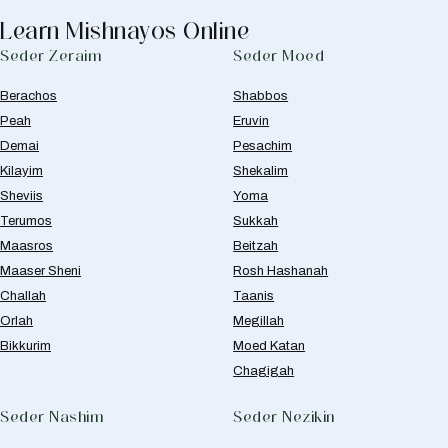
Learn Mishnayos Online
Seder Zeraim
Seder Moed
Berachos
Shabbos
Peah
Eruvin
Demai
Pesachim
Kilayim
Shekalim
Sheviis
Yoma
Terumos
Sukkah
Maasros
Beitzah
Maaser Sheni
Rosh Hashanah
Challah
Taanis
Orlah
Megillah
Bikkurim
Moed Katan
Chagigah
Seder Nashim
Seder Nezikin