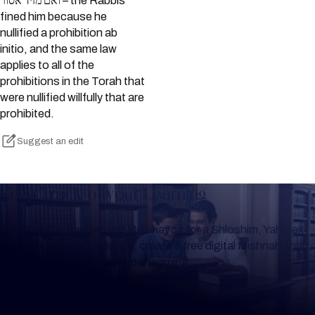
ואם מזיד אסור – the Rabbis
fined him because he
nullified a prohibition ab
initio, and the same law
applies to all of the
prohibitions in the Torah that
were nullified willfully that are
prohibited.
Suggest an edit
Keep Track of your Learning
Whether you are learning Mishnayos for a Shloshim, Yahrzeit
or for your own knowledge, create a free digital Mishnah chart
to help you keep track of your learning.
Create Mishnah Chart