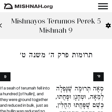
Mishnayos Terumos Perek 5
Mishnah 9
תרומות פרק ה׳ משנה ט׳
ט׳
9
סְאָה תְרוּמָה שֶׁנָּפְלָה
If a seah of terumah fell into
a hundred [of hullin], and
לְמֵאָה, וּטְחָנָן וּפָחֲתוּ,
they were ground together
כְּשֵׁם שֶׁפָּחֲתוּ הַחֻלִּין,
and reduced in bulk, just as
the hullin was reduced so