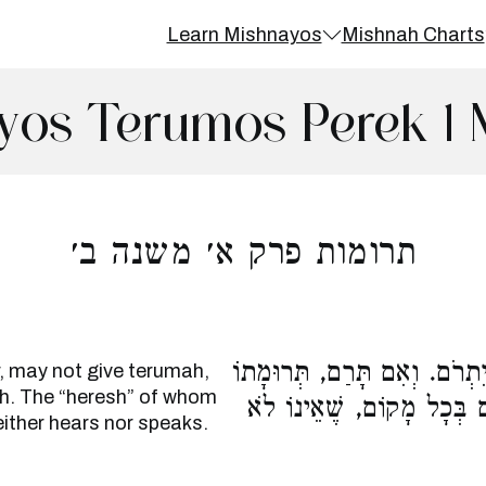
Learn Mishnayos
Mishnah Charts
yos Terumos Perek 1 
תרומות פרק א׳ משנה ב׳
ִתְרֹם. וְאִם תָּרַם, תְּרוּמָתוֹ
, may not give terumah,
ah. The “heresh” of whom
ם בְּכָל מָקוֹם, שֶׁאֵינוֹ לֹא
ither hears nor speaks.