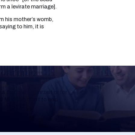
m a levirate marriage].
aying to him, it is
Learning
a Shloshim, Yahrzeit or for
al Mishnah chart to help