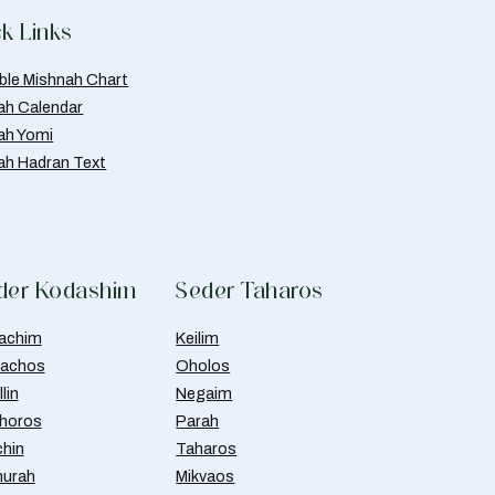
k Links
able Mishnah Chart
ah Calendar
ah Yomi
ah Hadran Text
der Kodashim
Seder Taharos
achim
Keilim
achos
Oholos
lin
Negaim
horos
Parah
chin
Taharos
urah
Mikvaos