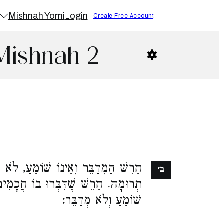
Mishnah Yomi
Login
Create Free Account
Mishnah 2
חֵרֵשׁ הַמְדַבֵּר וְאֵינוֹ שׁוֹמֵעַ, לֹא י
ב׳
תְרוּמָה. חֵרֵשׁ שֶׁדִּבְּרוּ בוֹ חֲכָמִי
שׁוֹמֵעַ וְלֹא מְדַבֵּר: