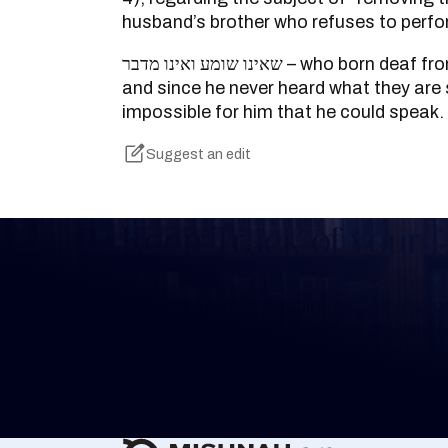
husband’s brother who refuses to perfor
שאינו שומע ואינו מדבר – who born deaf from his mother’s womb,
and since he never heard what they are s
impossible for him that he could speak.
Suggest an edit
Keep Track of your 
Whether you are learning Mishnayos for 
your own knowledge, create a free digit
you keep track of your learning.
Create Mishnah Chart