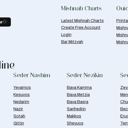
Mishnah Charts
Quic
Latest Mishnah Charts
Print
be
Create Free Account
Mishn
Login
Mishn
Bar Mitzvah
Mishn
line
Seder Nashim
Seder Nezikin
Se
Yevamos
Bava Kamma
Zev
Kesuvos
Bava Metzia
Men
Nedarim
Bava Basra
Chul
Nazir
Sanhedrin
Bec
Sotah
Makkos
Eru
Gittin
Shevuos
Tem