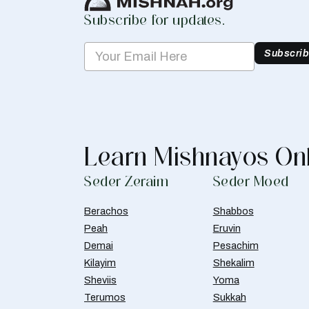
Subscribe for updates.
Subscri
Learn Mishnayos On
Seder Zeraim
Seder Moed
Berachos
Shabbos
Peah
Eruvin
Demai
Pesachim
Kilayim
Shekalim
Sheviis
Yoma
Terumos
Sukkah