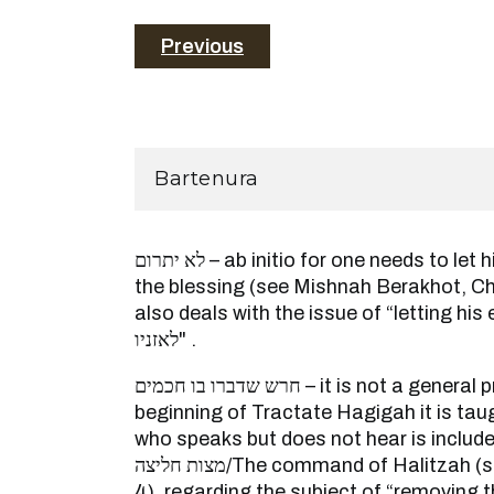
Previous
Bartenura
לא יתרום – ab initio for one needs to let his ears hear as he makes
the blessing (see Mishnah Berakhot, Ch
also deals with the issue of “letting his ears hea
לאזניו" .
חרש שדברו בו חכמים – it is not a general principle, for at the
beginning of Tractate Hagigah it is tau
who speaks but does not hear is include
מצות חליצה/The command of Halitzah (see specifically, Mishnah
4), regarding the subject of “removing 