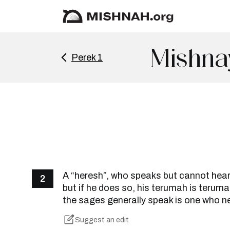
Mishna
Perek 1
A “heresh”, who speaks but cannot hear
2
but if he does so, his terumah is terum
the sages generally speak is one who ne
Suggest an edit