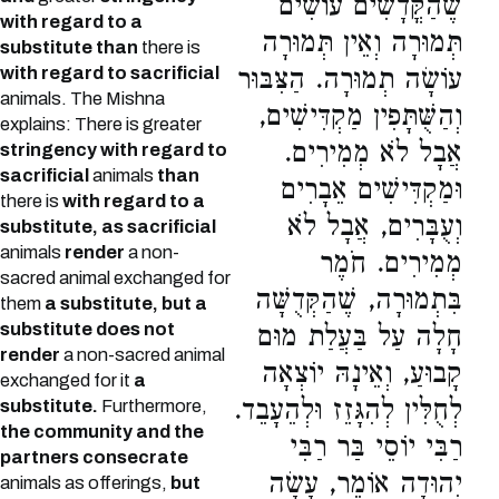
שֶׁהַקֳּדָשִׁים עוֹשִׂים
with regard to a
תְּמוּרָה וְאֵין תְּמוּרָה
substitute than
there is
with regard to sacrificial
עוֹשָׂה תְמוּרָה. הַצִּבּוּר
animals. The Mishna
וְהַשֻּׁתָּפִין מַקְדִּישִׁים,
explains: There is greater
אֲבָל לֹא מְמִירִים.
stringency with regard to
sacrificial
animals
than
וּמַקְדִּישִׁים אֵבָרִים
there is
with regard to a
וְעֻבָּרִים, אֲבָל לֹא
substitute, as sacrificial
animals
render
a non-
מְמִירִים. חֹמֶר
sacred animal exchanged for
בִּתְמוּרָה, שֶׁהַקְּדֻשָּׁה
them
a substitute, but a
substitute does not
חָלָה עַל בַּעֲלַת מוּם
render
a non-sacred animal
קָבוּעַ, וְאֵינָהּ יוֹצְאָה
exchanged for it
a
לְחֻלִּין לְהִגָּזֵז וּלְהֵעָבֵד.
substitute.
Furthermore,
the community and the
רַבִּי יוֹסֵי בַּר רַבִּי
partners consecrate
יְהוּדָה אוֹמֵר, עָשָׂה
animals as offerings,
but