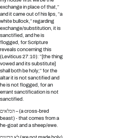
exchange in place of that,”
and it came out of his lips, “a
white bullock,” regarding
exchange/substitution, it is
sanctified, and he is
flogged, for Scripture
reveals concerning this
(Leviticus 27:10): “[the thing
vowed and its substitute]
shall both be holy;” for the
altar it is not sanctified and
he is not flogged, for an
errant sanctification is not
sanctified.
הכלאים – (a cross-bred
beast) - that comes from a
he-goat and a sheep/ewe.
לא קדשים (are not made holy)