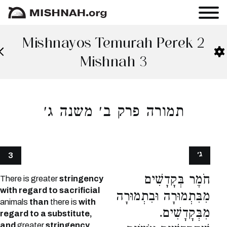
Mishnayos Temurah Perek 2
Mishnah 3
תמורה פרק ב׳ משנה ג׳
ג׳
3
חֹמֶר בְּקָדָשִׁים
There is greater
stringency
with regard to sacrificial
מִבִּתְמוּרָה וּבִתְמוּרָה
animals
than
there is
with
מִבְּקָדָשִׁים.
regard to a substitute,
and
greater
stringency