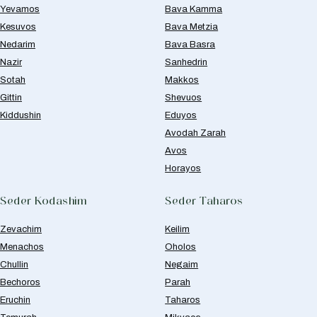
Yevamos
Bava Kamma
Kesuvos
Bava Metzia
Nedarim
Bava Basra
Nazir
Sanhedrin
Sotah
Makkos
Gittin
Shevuos
Kiddushin
Eduyos
Avodah Zarah
Avos
Horayos
Seder Kodashim
Seder Taharos
Zevachim
Keilim
Menachos
Oholos
Chullin
Negaim
Bechoros
Parah
Eruchin
Taharos