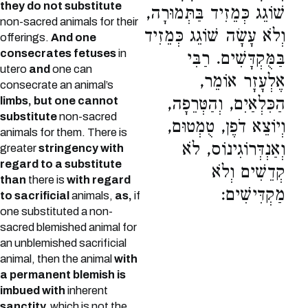
they do not substitute
שׁוֹגֵג כְּמֵזִיד בַּתְּמוּרָה,
non-sacred animals for their
וְלֹא עָשָׂה שׁוֹגֵג כְּמֵזִיד
offerings.
And one
consecrates fetuses
in
בַּמֻּקְדָּשִׁים. רַבִּי
utero
and
one can
אֶלְעָזָר אוֹמֵר,
consecrate an animal’s
הַכִּלְאַיִם, וְהַטְּרֵפָה,
limbs, but one cannot
substitute
non-sacred
וְיוֹצֵא דֹפֶן, טֻמְטוּם,
animals for them. There is
וְאַנְדְּרוֹגִינוֹס, לֹא
greater
stringency with
regard to a substitute
קְדֵשִׁים וְלֹא
than
there is
with regard
מַקְדִּישִׁים:
to sacrificial
animals,
as,
if
one substituted a non-
sacred blemished animal for
an unblemished sacrificial
animal, then the animal
with
a permanent blemish is
imbued with
inherent
sanctity,
which is not the