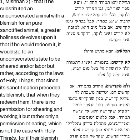
1, Mishnah 2) - that if he
תחילה יהא תמורה תחת זו, ויצא
מפיו שור לבן, גבי תמורה קדיש
substituted an
ולוקה, דגלי ביה קרא יהיה קודש,
unconsecrated animal with a
לרבות שוגג כמזיד. אבל בכהאי גונא
blemish for an pure
לקדשים, אם בעל מום הוא, למזבח
sanctified animal, a greater
לא קדיש ואינו לוקה, דהקדש טעות
holiness devolves upon it
אינו הקדש:
that if he would redeem it, it
הכלאים.
הבא מתיש ורחל:
would go to an
unconsecrated state to be
לא קדשים.
בתמורה. ואע״ג דתמורה
sheared and/or labor but
חלה קדושתה על בעל מום קבוע,
rather, according to the laws
אינה חלה על אלו:
of Holy Things, that since
ולא מקדישים.
אחרים בתמורה, אם
its sanctification preceded
קדשים הם. וטריפה משכחת לה
its blemish, that when they
שהיא קדושה, כגון שהקדיש בהמה
redeem them, there is no
ואח״כ נטרפה, ובזו הוצרך לומר
permission for shearing and
דאע״פ שקדושה היא, אין עושה
working it but rather only a
תמורה. אבל כלאים וטומטום
permission of eating, which
ואנדרוגינוס, מתחלת ברייתן נתקלקלו
ואי אתה מוצא בהן קדושה אלא
is not the case with Holy
בולדי קדשים, שקדשה אמם קודם
Things, for if their blemish