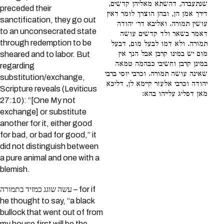
שנתעברה, דהשתא מאליהן קדשים,
preceded their
דירך אמן הן, ובהן הוצרך לומר דאין
sanctification, they go out
עושין תמורה. ואליבא דר׳ יהודה
to an unconsecrated state
דאמר בשאר ולד קדשים עושה
through redemption to be
תמורה. ולא דמו לבעל מום, דבעל
מום יש במינו קרבן אבל הנך אין
sheared and to labor. But
במינן קרבן וחשיבי כבהמה טמאה
regarding
שאינה עושה תמורה. וכרבי יוסי ברבי
substitution/exchange,
יהודה וכרבי אלעזר קיימא לן, דליכא
Scripture reveals (Leviticus
מאן דפליג עלייהו בהא:
27:10): “[One My not
exchange] or substitute
another for it, either good
for bad, or bad for good,” it
did not distinguish between
a pure animal and one with a
blemish.
עשה שוגג כמזיד בתמורה – for if
he thought to say, “a black
bullock that went out of from
my house first will be the