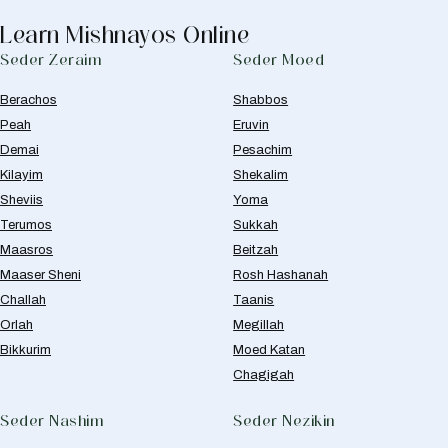
Learn Mishnayos Online
Seder Zeraim
Seder Moed
Berachos
Shabbos
Peah
Eruvin
Demai
Pesachim
Kilayim
Shekalim
Sheviis
Yoma
Terumos
Sukkah
Maasros
Beitzah
Maaser Sheni
Rosh Hashanah
Challah
Taanis
Orlah
Megillah
Bikkurim
Moed Katan
Chagigah
Seder Nashim
Seder Nezikin