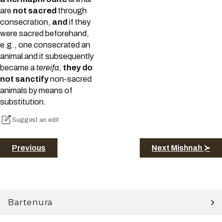
are
not sacred
through
consecration,
and
if they
were sacred beforehand,
e.g., one consecrated an
animal and it subsequently
became a
tereifa
,
they do
not sanctify
non-sacred
animals by means of
substitution.
Suggest an edit
Previous
Next Mishnah ≻
Bartenura