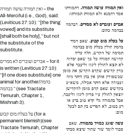
ואין תמורה עושה תמורה.
דתמורתו
ואין תמורה עושה תמורה – the
אמר רחמנא ולא תמורת תמורתו:
All-Merciful (i.e., God), said:
(Leviticus 27:10): “[the thing
אברים ועוברים לא ממירים.
דבהמה
vowed] and its substitute
בבהמה כתיב:
[shall both be holy],” but not
על בעלת מום קבוע.
שאם המיר
the substitute of the
בהמת חולין בעלת מום בבהמה
substitute.
תמימה של הקדש, חלה עליה
קדושה חמורה כל כך שאם יפדוה
אברים ועוברים לא ממרים – for it
לא תצא לחולין ליגזז וליעבד אלא
is written (Leviticus 27:10):
כדין קדשים שקדם הקדשן את מומן
“[if one does substitute] one
שכשפודין אותן אין בהן היתר גיזה
animal for another/בהמה
ועבודה אלא היתר אכילה, משא״כ
בבהמה ” (see Tractate
בקדשים שאם קדם מומן להקדישן
יוצאין לחולין ע״י פדיון ליגזז וליעבד,
Temurah, Chapter 1,
אבל בתמורה גלי קרא טוב ברע או
Mishnah 3).
רע בטוב, לא הפריש בין תם לבעל
מום:
על בעלת מום קבוע (for a
permanent blemish)(see
עשה שוגג כמזיד בתמורה.
שאם
Tractate Temurah, Chapter
סבור לומר שור שחור שיצא מביתי