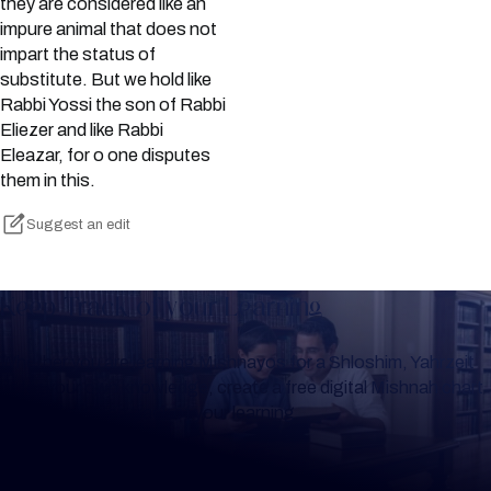
they are considered like an
impure animal that does not
impart the status of
substitute. But we hold like
Rabbi Yossi the son of Rabbi
Eliezer and like Rabbi
Eleazar, for o one disputes
them in this.
Suggest an edit
Keep Track of your Learning
Whether you are learning Mishnayos for a Shloshim, Yahrzeit
or for your own knowledge, create a free digital Mishnah chart
to help you keep track of your learning.
Create Mishnah Chart