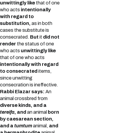
unwittingly like
that of one
who acts
intentionally
with regard to
substitution,
as in both
cases the substitute is
consecrated.
But
it
did not
render
the status of one
who acts
unwittingly like
that of one who acts
intentionally with regard
to consecrated
items,
since unwitting
consecration is ineffective.
Rabbi Elazar says:
An
animal crossbred from
diverse kinds, and a
tereifa
, and
an animal
born
by caesarean section,
and a
tumtum
animal,
and
a hermaphrodite
animal