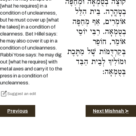
קוֹצֶה בְטֻמְאָה וּמְחַפֶּה
[what he requires] in a
בְטָהֳרָה. בֵּית הִלֵּל
condition of uncleanness,
but he must cover up [what
אוֹמְרִים, אַף מְחַפֶּה
he takes] in a condition of
בְטֻמְאָה. רַבִּי יוֹסֵי
cleanness. Bet Hillel says:
אוֹמֵר, חוֹפֵר
he may also cover it up in a
condition of uncleanness.
בְּקַרְדֻּמּוֹת שֶׁל מַתֶּכֶת
Rabbi Yose says: he may dig
וּמוֹלִיךְ לְבֵית הַבַּד
out [what he requires] with
metal axes and carry it to the
בְּטֻמְאָה:
press in a condition of
uncleanness.
Suggest an edit
Previous
Next Mishnah ≻