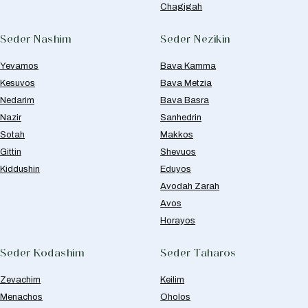
Chagigah
Seder Nashim
Seder Nezikin
Yevamos
Bava Kamma
Kesuvos
Bava Metzia
Nedarim
Bava Basra
Nazir
Sanhedrin
Sotah
Makkos
Gittin
Shevuos
Kiddushin
Eduyos
Avodah Zarah
Avos
Horayos
Seder Kodashim
Seder Taharos
Zevachim
Keilim
Menachos
Oholos