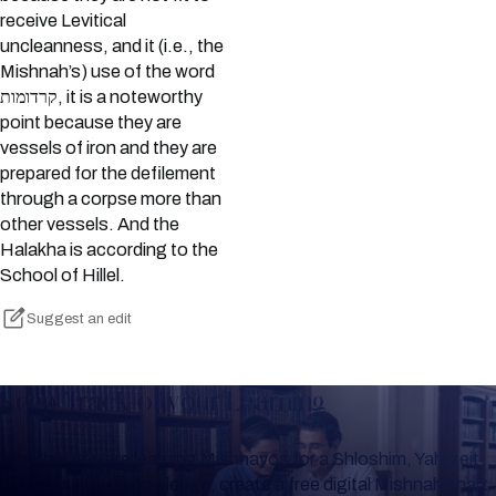
receive Levitical
uncleanness, and it (i.e., the
Mishnah’s) use of the word
קרדומות, it is a noteworthy
point because they are
vessels of iron and they are
prepared for the defilement
through a corpse more than
other vessels. And the
Halakha is according to the
School of Hillel.
Suggest an edit
Keep Track of your Learning
Whether you are learning Mishnayos for a Shloshim, Yahrzeit
or for your own knowledge, create a free digital Mishnah chart