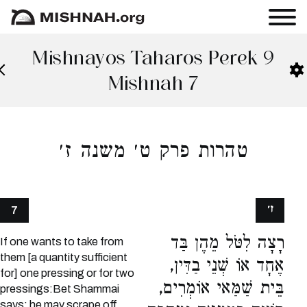
Mishnayos Taharos Perek 9
Mishnah 7
טהרות פרק ט׳ משנה ז׳
ז׳
7
רָצָה לִטֹּל מֵהֶן בַּד
If one wants to take from
them [a quantity sufficient
אֶחָד אוֹ שְׁנֵי בַדִּין,
for] one pressing or for two
בֵּית שַׁמַּאי אוֹמְרִים,
pressings:Bet Shammai
says: he may scrape off