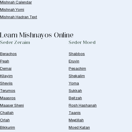
Mishnah Calendar
Mishnah Yomi
Mishnah Hadran Text
Learn Mishnayos Online
Seder Zeraim
Seder Moed
Berachos
Shabbos
Peah
Eruvin
Demai
Pesachim
Kilayim
Shekalim
Sheviis
Yoma
Terumos
Sukkah
Maasros
Beitzah
Maaser Sheni
Rosh Hashanah
Challah
Taanis
Orlah
Megillah
Bikkurim
Moed Katan