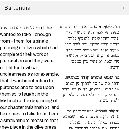
Bartenura
רצה ליטול מהם בד אחד.
זיתים שלא
רצה ליטול מהם בד אחד (If he
נגמרה מלאכתן ולא הוכשרו כגון
wanted to take – enough
שהיה דעתו ליקח ולהוסיף עליהן
from – them for a single
כדתנן בריש פירקין, ובא ליקח מהן
pressing) – olives which had
שיעור מועט שמשימים בבית הבד
completed their work of
בפעם אחת, או שני בדין, ולעשות
preparation and they were
מהן שמן, ומשאיר מהן במעטן
הרבה:
not fit for Levitical
uncleanness as for example,
בית שמאי אומרים קוצה בטומאה.
that it was his intention to
חותך מה שרוצה לחתוך מן האום
purchase and to add upon
של זיתים שבמעטן, בד או שני בדים
them as is taught in the
בטומאה, כיון שלא נגמרה מלאכתן
Mishnah at the beginning of
ולא הוכשרו:
our chapter (Mishnah 2), and
ומחפה בטהרה.
כשגמר ליקח מה
he comes to take from them
שרצה ליקח, מכסה המותר שבמעטן
a small/minute measure that
בטהרה כאילו הוכשר, דמועלת
they place in the olive press
לקיחתו מה שלוקח להחשיב את