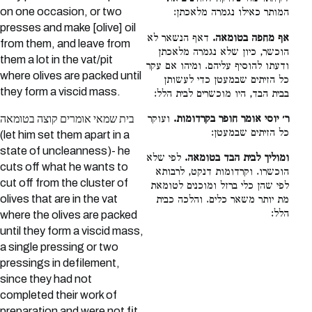
on one occasion, or two
המותר כאילו נגמרה מלאכתן:
presses and make [olive] oil
אף מחפה בטומאה.
דאף הנשאר לא
from them, and leave from
הוכשר, כיון שלא נגמרה מלאכתן
them a lot in the vat/pit
ודעתו להוסיף עליהם. ומיהו אם עקר
where olives are packed until
כל הזיתים שבמעטן כדי לעשותן
they form a viscid mass.
בבית הבד, היו מוכשרים לבית הלל:
ר׳ יוסי אומר חופר בקרדומות.
ועוקר
בית שמאי אומרים קוצה בטומאה
כל הזיתים שבמעטן:
(let him set them apart in a
state of uncleanness)- he
ומוליך לבית הבד בטומאה.
לפי שלא
cuts off what he wants to
הוכשרו. וקרדומות דנקט, לרבותא
cut off from the cluster of
לפי שהן כלי ברזל ומוכנים לטומאת
olives that are in the vat
מת יותר משאר כלים. והלכה כבית
הלל:
where the olives are packed
until they form a viscid mass,
a single pressing or two
pressings in defilement,
since they had not
completed their work of
preparation and were not fit