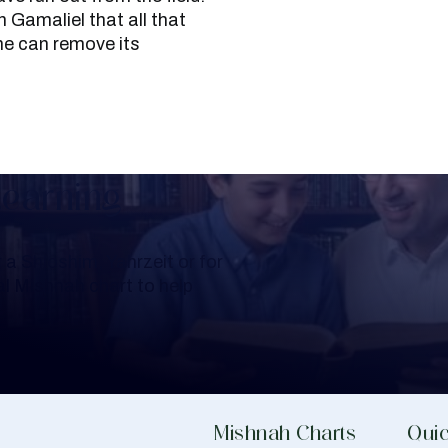
 Gamaliel that all that
 he can remove its
Learning
a Shloshim, Yahrzeit or for
al Mishnah chart to help
Mishnah Charts
Quic