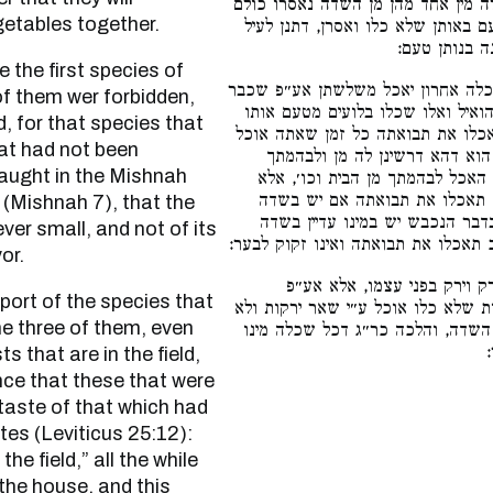
ה מין אחד מהן מן השדה נאסרו כולם
getables together.
ם באותן שלא כלו ואסרן, דתנן לעיל
נה בנותן טעם
כלה אחרון יאכל משלשתן אע״פ שכבר
of them wer forbidden,
ואיל ואלו שכלו בלועים מטעם אותו
, for that species that
כלו את תבואתה כל זמן שאתה אוכל
hat had not been
הוא דהא דרשינן לה מן ולבהמתך
taught in the Mishnah
אכל לבהמתך מן הבית וכו׳, אלא
 תאכלו את תבואתה אם יש בשדה
 (Mishnah 7), that the
בר הנכבש יש במינו עדיין בשדה
ver small, and not of its
כ תאכלו את תבואתה ואינו זקוק לבער
or.
ק וירק בפני עצמו, אלא אע״פ
 שלא כלו אוכל ע״י שאר ירקות ולא
e three of them, even
 השדה, והלכה כר״ג דכל שכלה מינו
 that are in the field,
nce that these that were
taste of that which had
tes (Leviticus 25:12):
he field,” all the while
 the house, and this