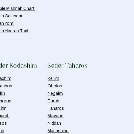
able Mishnah Chart
ah Calendar
ah Yomi
ah Hadran Text
der Kodashim
Seder Taharos
achim
Keilim
achos
Oholos
lin
Negaim
horos
Parah
chin
Taharos
urah
Mikvaos
isos
Niddah
ah
Machshirin