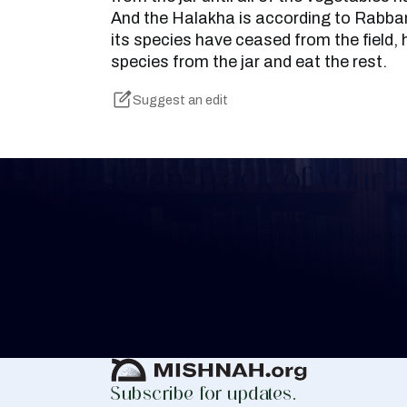
And the Halakha is according to Rabban
its species have ceased from the field,
species from the jar and eat the rest.
Suggest an edit
Keep Track of your 
Whether you are learning Mishnayos for 
your own knowledge, create a free digit
you keep track of your learning.
Create Mishnah Chart
Subscribe for updates.