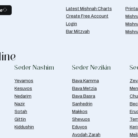
Latest Mishnah Charts
Print
be
Create Free Account
Mishn
Login
Mishn
Bar Mitzvah
Mishn
line
Seder Nashim
Seder Nezikin
Se
Yevamos
Bava Kamma
Zev
Kesuvos
Bava Metzia
Men
Nedarim
Bava Basra
Chul
Nazir
Sanhedrin
Bec
Sotah
Makkos
Eru
Gittin
Shevuos
Tem
Kiddushin
Eduyos
Ker
Avodah Zarah
Meil