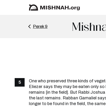
Mishna
Perek 9
One who preserved three kinds of vegeta
5
Eliezer says they may be eaten only so lo
remains [in the field]. But Rabbi Joshua
the last remains. Rabban Gamaliel says:
longer to be found in the field, the same