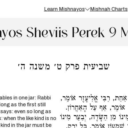
Learn Mishnayos
Mishnah Charts
yos Sheviis Perek 9 
שביעית פרק ט׳ משנה ה׳
 אַחַת, רַבִּי אֱלִיעֶזֶר אוֹמֵר
bles in one jar: Rabbi
ng as the first still
ֻעַ אוֹמֵר, אַף עַל הָאַחֲרוֹן
 says: even so long as
ִינוֹ מִן הַשָּׂדֶה, יְבַעֵר מִינוֹ
 when the like kind is no
 kind in the jar must be
י שִׁמְעוֹן אוֹמֵר, כָּל יָרָק