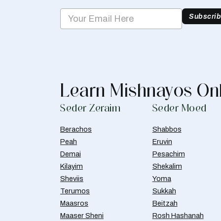
Subscri
Learn Mishnayos On
Seder Zeraim
Seder Moed
Berachos
Shabbos
Peah
Eruvin
Demai
Pesachim
Kilayim
Shekalim
Sheviis
Yoma
Terumos
Sukkah
Maasros
Beitzah
Maaser Sheni
Rosh Hashanah