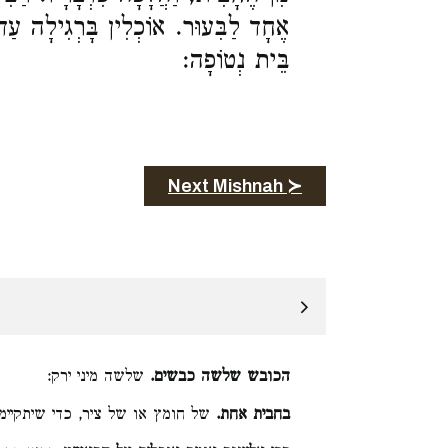
אֶחָד לַבִּעוּר. אוֹכְלִין בָּרְגִילָה עַד שׁ
בֵּית נְטוֹפָה:
Next Mishnah ≻
הכובש שלשה כבשים.
שלשה מיני ירק:
בחבית אחת.
של חומץ או של ציר, כדי שיתקיימ: