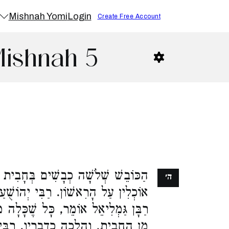
Mishnah Yomi
Login
Create Free Account
Mishnah 5
הַכּוֹבֵשׁ שְׁלֹשָׁה כְבָשִׁים בְּחָבִית,
ה׳
אוֹכְלִין עַל הָרִאשׁוֹן. רַבִּי יְהוֹשׁ.
רַבָּן גַּמְלִיאֵל אוֹמֵר, כָּל שֶׁכָּלָה מ
מִן הֶחָבִית, וַהֲלָכָה כִדְבָרָיו. רַבִּ,