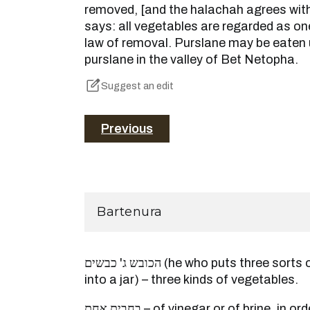
removed, [and the halachah agrees wit
says: all vegetables are regarded as one
law of removal. Purslane may be eaten u
purslane in the valley of Bet Netopha.
Suggest an edit
Previous
Bartenura
הכובש ג' כבשים (he who puts three sorts of pressed vegetables
into a jar) – three kinds of vegetables.
בחבית אחת – of vinegar or of brine, in order that they will