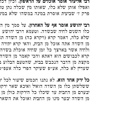
רבי אליעזר אומר אוכלים על הראשון.
וכיון דכל
ואפילו אותן שלא כלו, שאותו מין שכלה נתן טע
פרק ז׳ שביעית אוסרת במינה במשהו שלא במי:
רבי יהושע אומר אף על האחרון.
על סמך מין ה
כלו השנים לחיה שבשדה. וטעמא דרבי יהושע ה
שלא כלה, דאמר קרא (ויקרא כה) מן השדה תא
מן השדה אתה אוכל מן הבית, והאי קרא יתירה 
ולחיה אשר בארצך כל זמן שחיה אוכלת בשדה ה
קרא לכבושים הוא דאתא והכי קאמר מן השדה
מקצת מן הדבר הנכבש בבית, שהטעם הבלוע בד
שעדיין לא כלה, אע״פ שעיקר הפרי כלה אעפ״:
כל ירק אחד הוא.
לא נתנו חכמים שיעור לכל יר
ששלשתן כלו מן השדה הואיל ואיכא שאר ירקות
יבערם מן החבית עד שיכלו כל הירקות כולן מן
מן השדה יבער מינו מן החבית ואוכל את השאר: