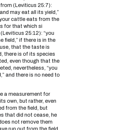
t from (Leviticus 25:7):
and may eat all its yield,”
, your cattle eats from the
s for that which si
 (Leviticus 25:12): “you
field,” if there is in the
ouse, that the taste is
, there is of its species
leted, even though that the
eted, nevertheless, “you
,” and there is no need to
ts own, but rather, even
 from the field, but
es that did not cease, he
 does not remove them
ave run out from the field.