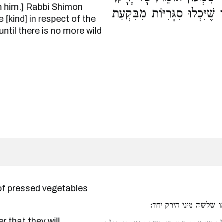
h him.] Rabbi Shimon
ֶיִּכְלוּ סִגָּרִיּוֹת מִבִּקְעַת
 [kind] in respect of the
ntil there is no more wild
ו שלשה מיני הירק יחד