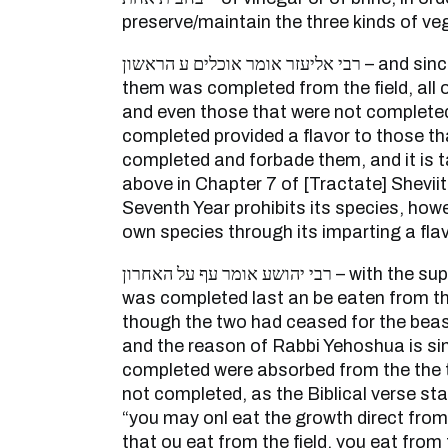
preserve/maintain the three kinds of ve
רבי אליעזר אומר אוכלים ע הראשון – and since the first species of
them was completed from the field, all 
and even those that were not completed
completed provided a flavor to those t
completed and forbade them, and it is 
above in Chapter 7 of [Tractate] Sheviit
Seventh Year prohibits its species, howe
own species through its imparting a flav
רבי יהושע אומר עף על האחרון – with the support of the species that
was completed last an be eaten from th
though the two had ceased for the beasts
and the reason of Rabbi Yehoshua is si
completed were absorbed from the the 
not completed, as the Biblical verse sta
“you may onl eat the growth direct from t
that ou eat from the field, you eat from